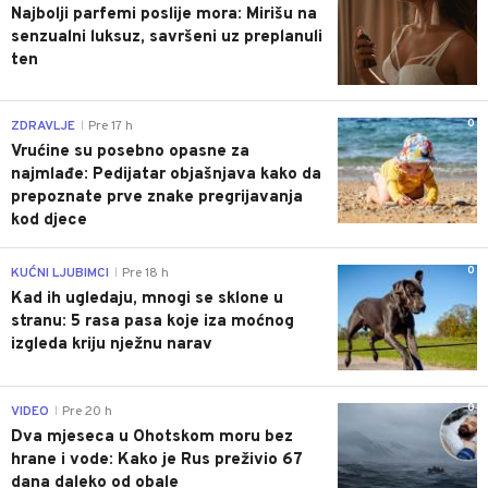
Najbolji parfemi poslije mora: Mirišu na
senzualni luksuz, savršeni uz preplanuli
ten
0
ZDRAVLJE
Pre 17 h
|
Vrućine su posebno opasne za
najmlađe: Pedijatar objašnjava kako da
prepoznate prve znake pregrijavanja
kod djece
0
KUĆNI LJUBIMCI
Pre 18 h
|
Kad ih ugledaju, mnogi se sklone u
stranu: 5 rasa pasa koje iza moćnog
izgleda kriju nježnu narav
0
VIDEO
Pre 20 h
|
Dva mjeseca u Ohotskom moru bez
hrane i vode: Kako je Rus preživio 67
dana daleko od obale