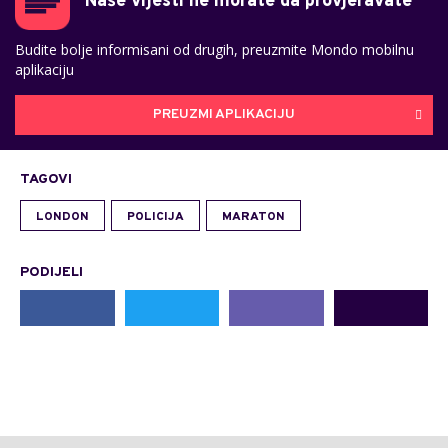
Naše vijesti ne morate da provjeravate
Budite bolje informisani od drugih, preuzmite Mondo mobilnu
aplikaciju
PREUZMI APLIKACIJU
TAGOVI
LONDON
POLICIJA
MARATON
PODIJELI