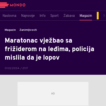
Naslovna
Najnovije
Info
Sport
Zabava
Magazin
M
Magazin
Zanimljivosti
Maratonac vježbao sa
frižiderom na leđima, policija
mislila da je lopov
01.02.2024. / 21:17