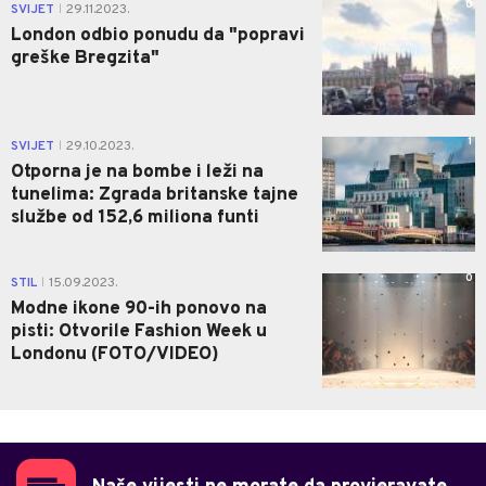
0
SVIJET
29.11.2023.
|
London odbio ponudu da "popravi
greške Bregzita"
1
SVIJET
29.10.2023.
|
Otporna je na bombe i leži na
tunelima: Zgrada britanske tajne
službe od 152,6 miliona funti
0
STIL
15.09.2023.
|
Modne ikone 90-ih ponovo na
pisti: Otvorile Fashion Week u
Londonu (FOTO/VIDEO)