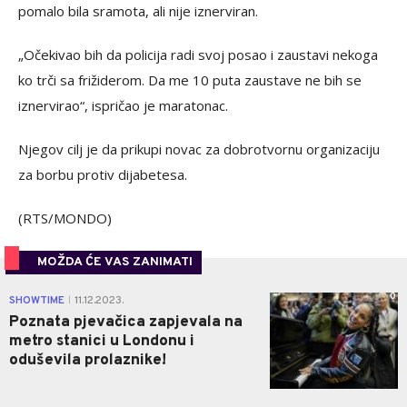
pomalo bila sramota, ali nije iznerviran.
„Očekivao bih da policija radi svoj posao i zaustavi nekoga
ko trči sa frižiderom. Da me 10 puta zaustave ne bih se
iznervirao“, ispričao je maratonac.
Njegov cilj je da prikupi novac za dobrotvornu organizaciju
za borbu protiv dijabetesa.
(RTS/MONDO)
MOŽDA ĆE VAS ZANIMATI
0
SHOWTIME
11.12.2023.
|
Poznata pjevačica zapjevala na
metro stanici u Londonu i
oduševila prolaznike!