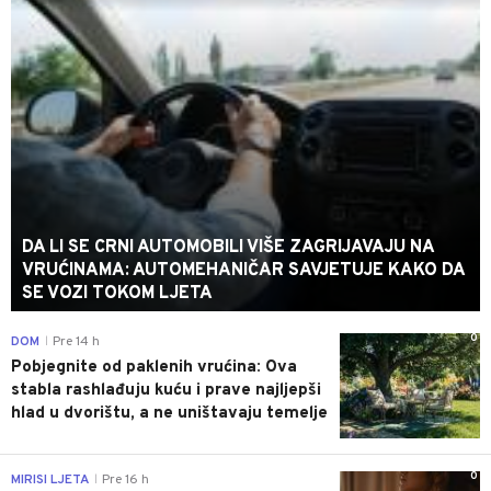
DA LI SE CRNI AUTOMOBILI VIŠE ZAGRIJAVAJU NA
VRUĆINAMA: AUTOMEHANIČAR SAVJETUJE KAKO DA
SE VOZI TOKOM LJETA
0
DOM
Pre 14 h
|
Pobjegnite od paklenih vrućina: Ova
stabla rashlađuju kuću i prave najljepši
hlad u dvorištu, a ne uništavaju temelje
0
MIRISI LJETA
Pre 16 h
|