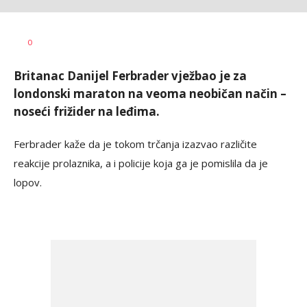
Nikolina
AUTOR
0
Damjanić
Britanac Danijel Ferbrader vježbao je za
londonski maraton na veoma neobičan način –
noseći frižider na leđima.
Ferbrader kaže da je tokom trčanja izazvao različite
reakcije prolaznika, a i policije koja ga je pomislila da je
lopov.