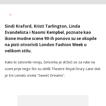
Dragana
AUTOR
0
Božić
Sindi Kraford, Kristi Tarlington, Linda
Evanđelista i Naomi Kempbel, poznate kao
ikone modne scene 90-ih ponovo su se okupile
na pisti otvorivši London Fashion Week u
velikom stilu.
Kako bi zatvorile reviju, četvorka je držeći se za ruke na
sceni prije nego što su obišli Theatre Royal Drury Lane dok
je Eni Lenoks izvela "Sweet Dreams".