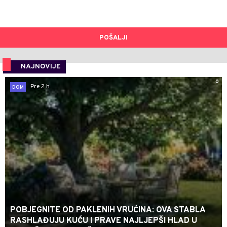
POŠALJI
NAJNOVIJE
0
Pre 2 h
DOM
POBJEGNITE OD PAKLENIH VRUĆINA: OVA STABLA
RASHLAĐUJU KUĆU I PRAVE NAJLJEPŠI HLAD U