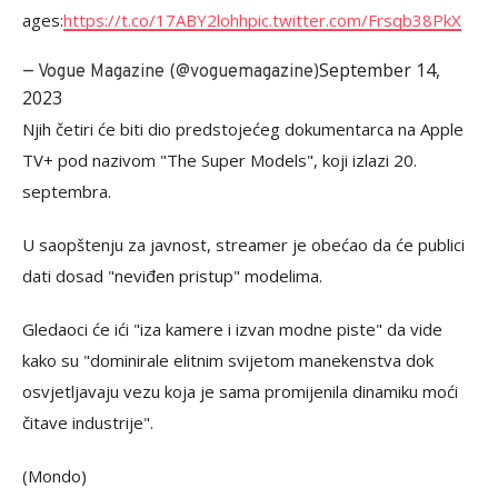
ages:
https://t.co/17ABY2lohh
pic.twitter.com/Frsqb38PkX
September 14,
— Vogue Magazine (@voguemagazine)
2023
Njih četiri će biti dio predstojećeg dokumentarca na Apple
TV+ pod nazivom "The Super Models", koji izlazi 20.
septembra.
U saopštenju za javnost, streamer je obećao da će publici
dati dosad "neviđen pristup" modelima.
Gledaoci će ići "iza kamere i izvan modne piste" da vide
kako su "dominirale elitnim svijetom manekenstva dok
osvjetljavaju vezu koja je sama promijenila dinamiku moći
čitave industrije".
(Mondo)