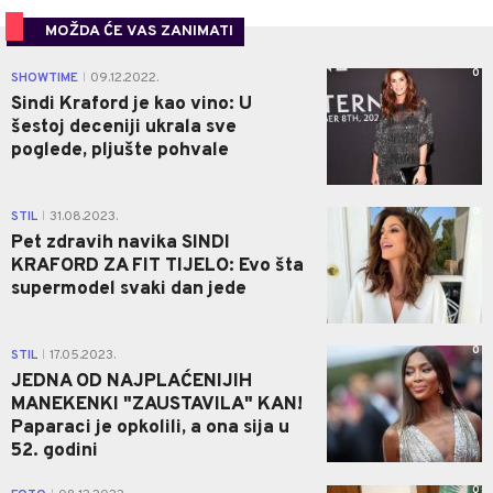
MOŽDA ĆE VAS ZANIMATI
0
SHOWTIME
09.12.2022.
|
Sindi Kraford je kao vino: U
šestoj deceniji ukrala sve
poglede, pljušte pohvale
0
STIL
31.08.2023.
|
Pet zdravih navika SINDI
KRAFORD ZA FIT TIJELO: Evo šta
supermodel svaki dan jede
0
STIL
17.05.2023.
|
JEDNA OD NAJPLAĆENIJIH
MANEKENKI "ZAUSTAVILA" KAN!
Paparaci je opkolili, a ona sija u
52. godini
0