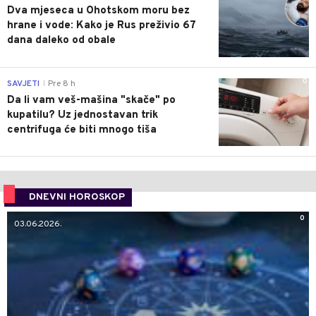
Dva mjeseca u Ohotskom moru bez
hrane i vode: Kako je Rus preživio 67
dana daleko od obale
0
SAVJETI
Pre 8 h
|
Da li vam veš-mašina "skače" po
kupatilu? Uz jednostavan trik
centrifuga će biti mnogo tiša
DNEVNI HOROSKOP
0
03.06.2026.