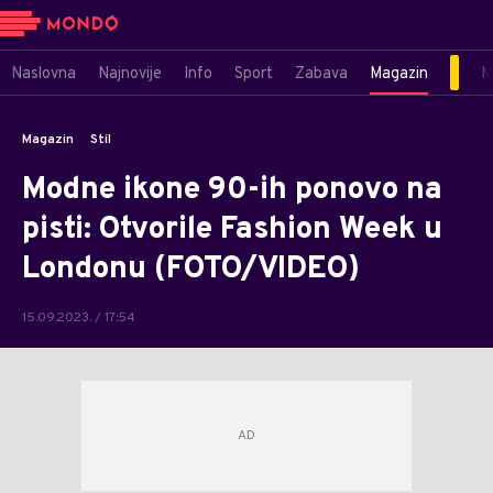
Naslovna
Najnovije
Info
Sport
Zabava
Magazin
M
Magazin
Stil
Modne ikone 90-ih ponovo na
pisti: Otvorile Fashion Week u
Londonu (FOTO/VIDEO)
15.09.2023. / 17:54