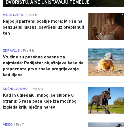
DVORIŠTU, A NE UNIŠTAVAJU TEMELJE
0
MIRISI LJETA
Pre 3 h
|
Najbolji parfemi poslije mora: Mirišu na
senzualni luksuz, savršeni uz preplanuli
ten
0
ZDRAVLJE
Pre 4 h
|
Vrućine su posebno opasne za
najmlađe: Pedijatar objašnjava kako da
prepoznate prve znake pregrijavanja
kod djece
0
KUĆNI LJUBIMCI
Pre 6 h
|
Kad ih ugledaju, mnogi se sklone u
stranu: 5 rasa pasa koje iza moćnog
izgleda kriju nježnu narav
0
VIDEO
Pre 7 h
|