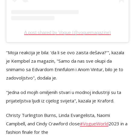
A post shared by Vogue (@voguemagazine)
"Moja reakcija je bila: 'da li se ovo zaista dešava?'", kazala
je Kempbel za magazin, "Samo da nas sve okupi da
snimamo sa Edvardom Eninfulom i Anom Vintur, bilo je to
zadovoljstvo", dodala je.
"Jedna od mojih omiljenih stvari u modnoj industriji su ta
prijateljstva ljudi iz cijelog svijeta", kazala je Kraford.
Christy Turlington Burns, Linda Evangelista, Naomi
Campbell, and Cindy Crawford close
#VogueWorld
2023 in a
fashion finale for the