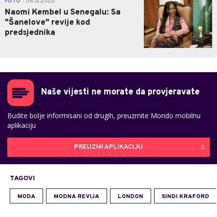
FOTO
08.12.2022.
|
Naomi Kembel u Senegalu: Sa
"Šanelove" revije kod
predsjednika
Naše vijesti ne morate da provjeravate
Budite bolje informisani od drugih, preuzmite Mondo mobilnu
aplikaciju
PREUZMI APLIKACIJU
TAGOVI
MODA
MODNA REVIJA
LONDON
SINDI KRAFORD