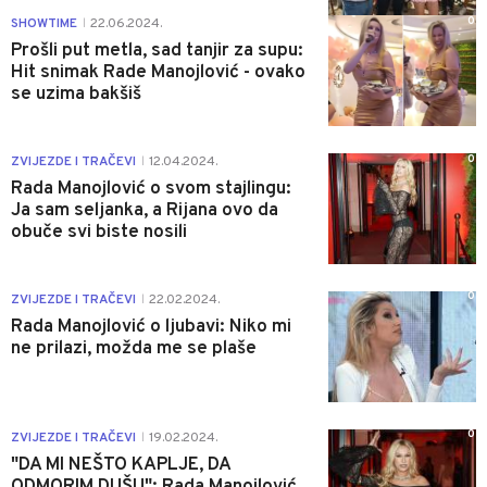
0
SHOWTIME
22.06.2024.
|
Prošli put metla, sad tanjir za supu:
Hit snimak Rade Manojlović - ovako
se uzima bakšiš
0
ZVIJEZDE I TRAČEVI
12.04.2024.
|
Rada Manojlović o svom stajlingu:
Ja sam seljanka, a Rijana ovo da
obuče svi biste nosili
0
ZVIJEZDE I TRAČEVI
22.02.2024.
|
Rada Manojlović o ljubavi: Niko mi
ne prilazi, možda me se plaše
0
ZVIJEZDE I TRAČEVI
19.02.2024.
|
"DA MI NEŠTO KAPLJE, DA
ODMORIM DUŠU": Rada Manojlović