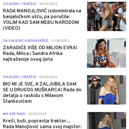
0
ZVIJEZDE I TRAČEVI
18.09.2023.
|
RADA MANOJLOVIĆ izdominirala na
banjalučkom ušću, pa poručila:
VOLIM KAD SAM MEĐU NARODOM
(VIDEO)
0
ZA 2 MJESECA BOGATAŠICE
01.08.2023.
|
ZARADIĆE VIŠE OD MILION EVRA!
Rada, Milica i Sandra Afrika
najtraženije ovog ljeta
0
ZVIJEZDE I TRAČEVI
02.07.2023.
|
BIO MI JE SVE, A ZALJUBILA SAM
SE U DRUGOG MUŠKARCA! Rada do
detalja o raskidu s Milanom
Stankovićem
0
MA, SVE RADI!
01.05.2023.
|
Kreči, buši, popravlja traktor...
Rada Manojlović sama svoj majstor: