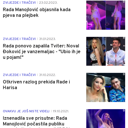
0
ZVIJEZDE I TRAČEVI
23.02.2023.
|
Rada Manojlović objasnila kada
pjeva na plejbek
0
ZVIJEZDE I TRAČEVI
31.01.2023.
|
Rada ponovo zapalila Tviter: Noval
Đoković je vanzemaljac - "Ubio ih je
u pojam!"
0
ZVIJEZDE I TRAČEVI
31.10.2022.
|
Otkriven razlog prekida Rade i
Harisa
0
OVAKVU JE JOŠ NISTE VIDELI
19.10.2021.
|
Iznenadila sve prisutne: Rada
Manojlović počastila publiku