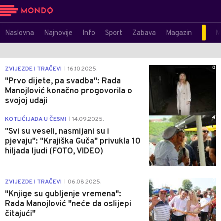
Naslovna
Najnovije
Info
Sport
Zabava
Magazin
M
0
ZVIJEZDE I TRAČEVI
16.10.2025.
|
"Prvo dijete, pa svadba": Rada
Manojlović konačno progovorila o
svojoj udaji
4
KOTLIĆIJADA U ČESMI
14.09.2025.
|
"Svi su veseli, nasmijani su i
pjevaju": "Krajiška Guča" privukla 10
hiljada ljudi (FOTO, VIDEO)
0
ZVIJEZDE I TRAČEVI
06.08.2025.
|
"Knjige su gubljenje vremena":
Rada Manojlović "neće da oslijepi
čitajući"