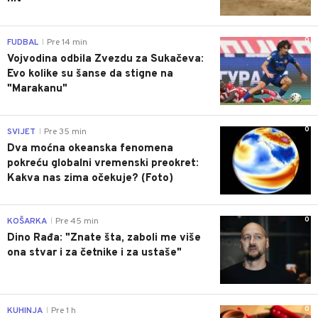
0
FUDBAL
Pre 14 min
|
Vojvodina odbila Zvezdu za Sukačeva:
Evo kolike su šanse da stigne na
"Marakanu"
0
SVIJET
Pre 35 min
|
Dva moćna okeanska fenomena
pokreću globalni vremenski preokret:
Kakva nas zima očekuje? (Foto)
0
KOŠARKA
Pre 45 min
|
Dino Rađa: "Znate šta, zaboli me više
ona stvar i za četnike i za ustaše"
0
KUHINJA
Pre 1 h
|