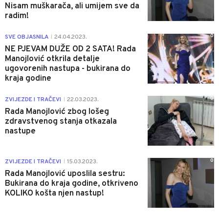
Nisam muškarača, ali umijem sve da
radim!
0
SVE OBJASNILA
24.04.2023.
|
NE PJEVAM DUŽE OD 2 SATA! Rada
Manojlović otkrila detalje
ugovorenih nastupa - bukirana do
kraja godine
0
ZVIJEZDE I TRAČEVI
22.03.2023.
|
Rada Manojlović zbog lošeg
zdravstvenog stanja otkazala
nastupe
0
ZVIJEZDE I TRAČEVI
15.03.2023.
|
Rada Manojlović uposlila sestru:
Bukirana do kraja godine, otkriveno
KOLIKO košta njen nastup!