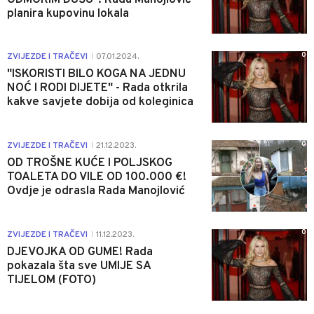
planira kupovinu lokala
0
ZVIJEZDE I TRAČEVI
07.01.2024.
|
"ISKORISTI BILO KOGA NA JEDNU
NOĆ I RODI DIJETE" - Rada otkrila
kakve savjete dobija od koleginica
0
ZVIJEZDE I TRAČEVI
21.12.2023.
|
OD TROŠNE KUĆE I POLJSKOG
TOALETA DO VILE OD 100.000 €!
Ovdje je odrasla Rada Manojlović
0
ZVIJEZDE I TRAČEVI
11.12.2023.
|
DJEVOJKA OD GUME! Rada
pokazala šta sve UMIJE SA
TIJELOM (FOTO)