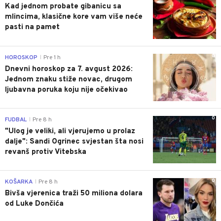
Kad jednom probate gibanicu sa
mlincima, klasične kore vam više neće
pasti na pamet
0
HOROSKOP
Pre 1 h
|
Dnevni horoskop za 7. avgust 2026:
Jednom znaku stiže novac, drugom
ljubavna poruka koju nije očekivao
0
FUDBAL
Pre 8 h
|
"Ulog je veliki, ali vjerujemo u prolaz
dalje": Sandi Ogrinec svjestan šta nosi
revanš protiv Vitebska
0
KOŠARKA
Pre 8 h
|
Bivša vjerenica traži 50 miliona dolara
od Luke Dončića