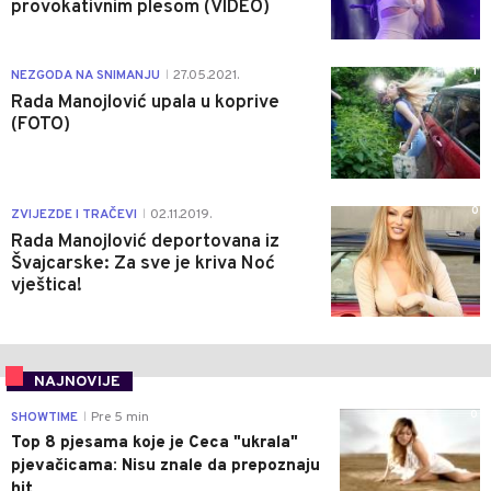
provokativnim plesom (VIDEO)
1
NEZGODA NA SNIMANJU
27.05.2021.
|
Rada Manojlović upala u koprive
(FOTO)
0
ZVIJEZDE I TRAČEVI
02.11.2019.
|
Rada Manojlović deportovana iz
Švajcarske: Za sve je kriva Noć
vještica!
NAJNOVIJE
0
SHOWTIME
Pre 5 min
|
Top 8 pjesama koje je Ceca "ukrala"
pjevačicama: Nisu znale da prepoznaju
hit