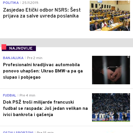
0
POLITIKA
25.11.2019.
|
Zasjedao Etički odbor NSRS: Šest
prijava za salve uvreda poslanika
NAJNOVIJE
0
BANJALUKA
Pre 2 min
|
Profesionalni kradljivac automobila
ponovo uhapšen: Ukrao BMW-a pa ga
slupao i pobjegao
0
FUDBAL
Pre 4 min
|
Dok PSŽ troši milijarde francuski
fudbal se raspada: Još jedan velikan na
ivici bankrota i gašenja
0
|