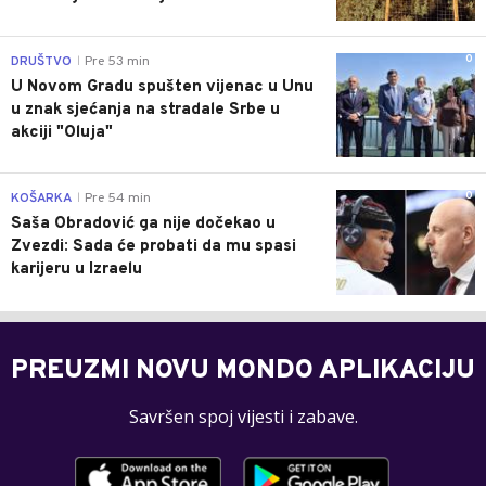
0
DRUŠTVO
Pre 53 min
|
U Novom Gradu spušten vijenac u Unu
u znak sjećanja na stradale Srbe u
akciji "Oluja"
0
KOŠARKA
Pre 54 min
|
Saša Obradović ga nije dočekao u
Zvezdi: Sada će probati da mu spasi
karijeru u Izraelu
PREUZMI NOVU MONDO APLIKACIJU
Savršen spoj vijesti i zabave.