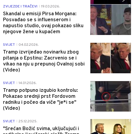
0
ZVIJEZDE I TRAČEVI
19.03.2026.
|
Skandal u emisiji Pirsa Morgana:
Posvađao se s influenserom i
napustio studio, ovaj pokazao sliku
njegove žene u kupaćem
0
SVIJET
04.02.2026.
|
Tramp izvrijeđao novinarku zbog
pitanja o Epstinu: Zacrvenio se i
vikao na nju u prepunoj Ovalnoj sobi
(Video)
1
SVIJET
14.01.2026.
|
Tramp potpuno izgubio kontrolu:
Pokazao srednji prst Fordovom
radniku i počeo da viče "je*i se"
(Video)
0
SVIJET
25.12.2025.
|
"Srećan Božić svima, uključujući i