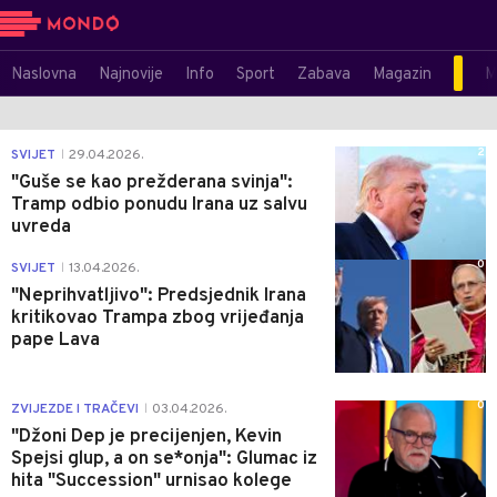
Naslovna
Najnovije
Info
Sport
Zabava
Magazin
M
2
SVIJET
29.04.2026.
|
"Guše se kao prežderana svinja":
Tramp odbio ponudu Irana uz salvu
uvreda
0
SVIJET
13.04.2026.
|
"Neprihvatljivo": Predsjednik Irana
kritikovao Trampa zbog vrijeđanja
pape Lava
0
ZVIJEZDE I TRAČEVI
03.04.2026.
|
"Džoni Dep je precijenjen, Kevin
Spejsi glup, a on se*onja": Glumac iz
hita "Succession" urnisao kolege