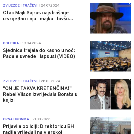
0
ZVIJEZDE I TRAČEVI
24.07.2024.
|
Otac Majli Sajrus najstrašnije
izvrijeđao i nju i majku i bivšu...
0
POLITIKA
19.04.2024.
|
Sjednica trajala do kasno u noć:
Padale uvrede i lapsusi (VIDEO)
0
ZVIJEZDE I TRAČEVI
28.03.2024.
|
"ON JE TAKVA KRETENČINA!"
Rebel Vilson izvrijeđala Borata u
knjizi
0
CRNA HRONIKA
21.03.2022.
|
Prijavila policiji: Direktoricu BH
radija vrijeđali na vjerskoj i