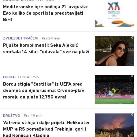
OSTALI SPORTOVI
Pre 15 min
Mediteranske igre počinju 21. avgusta:
Evo koliko će sportista predstavljati
BiH!
0
ZVIJEZDE I TRAČEVI
Pre 24 min
|
Pljušte komplimenti: Seka Aleksić
smršala 14 kila i "oduvala" sve na plaži
0
FUDBAL
Pre 45 min
|
Borcu stigla "čestitka" iz UEFA pred
dvomeč sa Bjelorusima: Crveno-plavi
moraju da plate 12.750 evra!
0
DRUŠTVO
Pre 49 min
|
Vatrena stihija i dalje prijeti: Helikopter
MUP-a RS pomaže kod Trebinja, gori i
kod Konjica i Kladnja