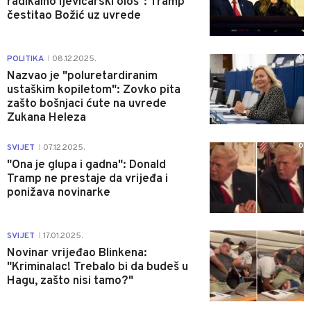
radikalno ljevičarski ološ": Tramp
čestitao Božić uz uvrede
0
POLITIKA
08.12.2025.
|
Nazvao je "poluretardiranim
ustaškim kopiletom": Zovko pita
zašto bošnjaci ćute na uvrede
Zukana Heleza
0
SVIJET
07.12.2025.
|
"Ona je glupa i gadna": Donald
Tramp ne prestaje da vrijeđa i
ponižava novinarke
1
SVIJET
17.01.2025.
|
Novinar vrijeđao Blinkena:
"Kriminalac! Trebalo bi da budeš u
Hagu, zašto nisi tamo?"