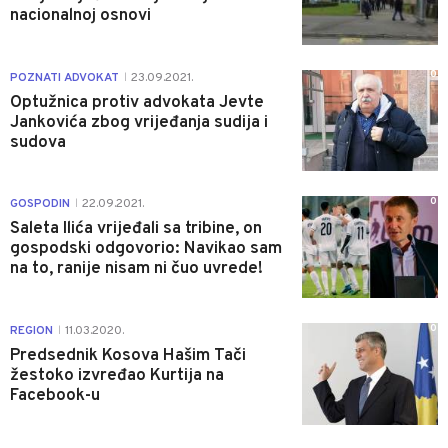
nacionalnoj osnovi
0
POZNATI ADVOKAT
23.09.2021.
|
Optužnica protiv advokata Jevte
Jankovića zbog vrijeđanja sudija i
sudova
0
GOSPODIN
22.09.2021.
|
Saleta Ilića vrijeđali sa tribine, on
gospodski odgovorio: Navikao sam
na to, ranije nisam ni čuo uvrede!
0
REGION
11.03.2020.
|
Predsednik Kosova Hašim Tači
žestoko izvređao Kurtija na
Facebook-u