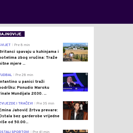
NAJNOVIJE
0
SVIJET
Pre 8 min
|
Britanci spavaju u kuhinjama i
hotelima zbog vrućina: Traže
hitne mjere ...
0
FUDBAL
Pre 28 min
|
Infantino u panici traži
podršku: Ponudio Maroku
finale Mundijala 2030. ...
0
ZVIJEZDE I TRAČEVI
Pre 35 min
|
Emina Jahović žrtva prevare:
Ostala bez garderobe vrijedne
više od 50.00...
0
OSTALI SPORTOVI
Pre 41 min
|