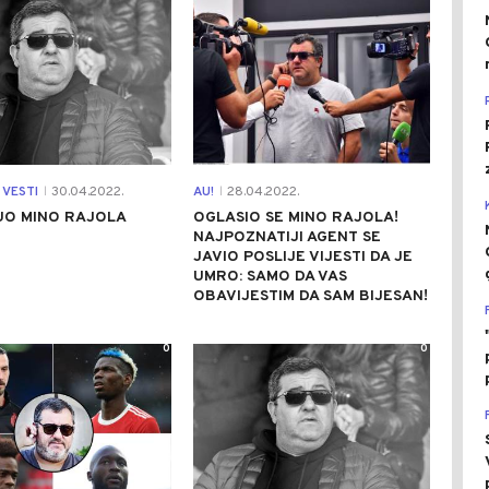
 VESTI
30.04.2022.
AU!
28.04.2022.
|
|
UO MINO RAJOLA
OGLASIO SE MINO RAJOLA!
NAJPOZNATIJI AGENT SE
JAVIO POSLIJE VIJESTI DA JE
UMRO: SAMO DA VAS
OBAVIJESTIM DA SAM BIJESAN!
0
0