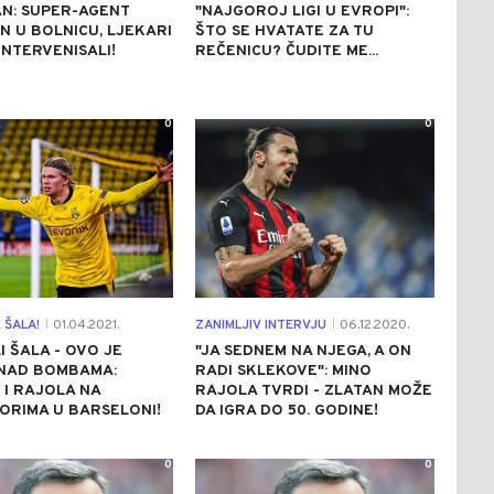
N: SUPER-AGENT
"NAJGOROJ LIGI U EVROPI":
N U BOLNICU, LJEKARI
ŠTO SE HVATATE ZA TU
NTERVENISALI!
REČENICU? ČUDITE ME...
0
0
 ŠALA!
01.04.2021.
ZANIMLJIV INTERVJU
06.12.2020.
|
|
LI ŠALA - OVO JE
"JA SEDNEM NA NJEGA, A ON
NAD BOMBAMA:
RADI SKLEKOVE": MINO
I RAJOLA NA
RAJOLA TVRDI - ZLATAN MOŽE
ORIMA U BARSELONI!
DA IGRA DO 50. GODINE!
0
0