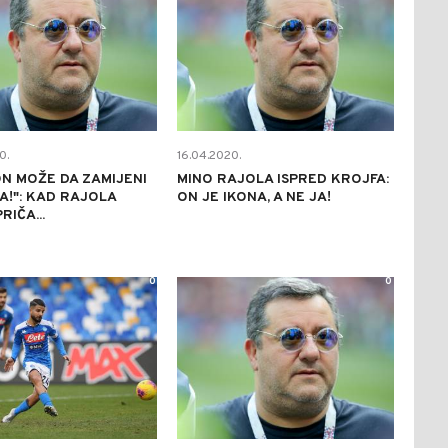
0.
16.04.2020.
N MOŽE DA ZAMIJENI
MINO RAJOLA ISPRED KROJFA:
!": KAD RAJOLA
ON JE IKONA, A NE JA!
RIČA...
0
0