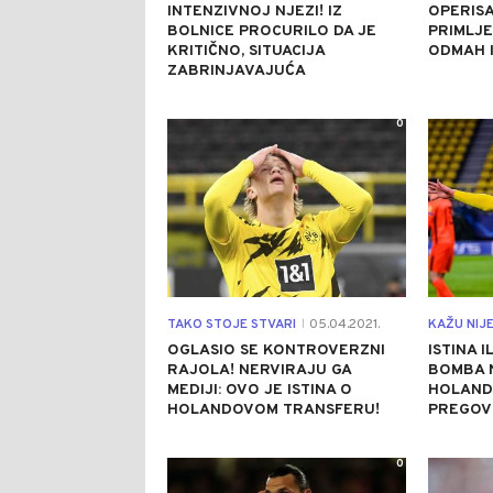
INTENZIVNOJ NJEZI! IZ
OPERISA
BOLNICE PROCURILO DA JE
PRIMLJE
KRITIČNO, SITUACIJA
ODMAH I
ZABRINJAVAJUĆA
0
TAKO STOJE STVARI
05.04.2021.
KAŽU NIJE
|
OGLASIO SE KONTROVERZNI
ISTINA I
RAJOLA! NERVIRAJU GA
BOMBA 
MEDIJI: OVO JE ISTINA O
HOLAND 
HOLANDOVOM TRANSFERU!
PREGOV
0