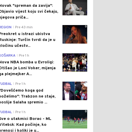
Novak "spreman da zavija":
Objavio vijest koju svi čekaju,
njegova priča...
0
REGION
Pre 43 min
|
Preokret u istrazi ubistva
Ruskinje: Turčin tvrdi da je u
zločinu učestv...
0
KOŠARKA
Pre 1 h
|
Nova NBA bomba u Evroligi:
Otišao je Loni Voker, mijenja
ga plejmejker A...
0
FUDBAL
Pre 1 h
|
"Dovešćemo koga god
poželimo": Trabzon ne staje,
poslije Salaha spremio ...
0
FUDBAL
Pre 1 h
|
Sve o utakmici Borac - ML
Vitebsk: Kad počinje, ko
prenosi i koliki je u...