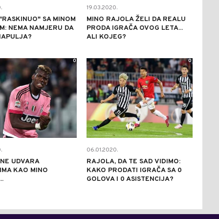
.
19.03.2020.
 "RASKINUO" SA MINOM
MINO RAJOLA ŽELI DA REALU
M: NEMA NAMJERU DA
PRODA IGRAČA OVOG LETA...
NAPULJA?
ALI KOJEG?
0
0
.
06.01.2020.
 NE UDVARA
RAJOLA, DA TE SAD VIDIMO:
IMA KAO MINO
KAKO PRODATI IGRAČA SA 0
.
GOLOVA I 0 ASISTENCIJA?