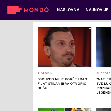
NASLOVNA
NAJNOVIJE
0
21.01.2026.
21.10.2025.
"ODUZEO MI JE PORŠE I DAO
"NATJE
FIJAT STILA": IBRA OTVORIO
SVE LUK
DUŠU
PRIZNAO
LEGEND
0