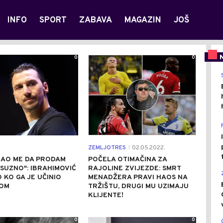
INFO
SPORT
ZABAVA
MAGAZIN
JOŠ
0
0
ZEMLJOTRES
02.05.2022.
|
RAO ME DA PRODAM
POČELA OTIMAČINA ZA
SUZNO": IBRAHIMOVIĆ
RAJOLINE ZVIJEZDE: SMRT
 KO GA JE UČINIO
MENADŽERA PRAVI HAOS NA
OM
TRŽIŠTU, DRUGI MU UZIMAJU
KLIJENTE!
0
0