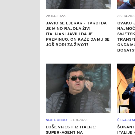
28.04.2022.
28.04.202
JAVIO SE LJEKAR - TVRDI DA
OVAKO 
JE MINO RAJOLA ŽIV!
NAJMOĆN
ITALIJANI JAVILI DA JE
SVJETSK
PREMINUO, ON KAŽE DA MU SE
TRANSFE
JOŠ BORI ZA ŽIVOT!
ONDA MU
BOGATS
0
NIJE DOBRO
21.01.2022.
ČEKAJU SE
|
LOŠE VIJESTI IZ ITALIJE:
ŠOKANTN
SUPER-AGENT NA
ITALIJE