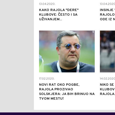
13.04.2020.
13.04.2020
KAKO RAJOLA "DERE"
INSINJE
KLUBOVE: ČESTO I SA
RAJOLO
UŽIVANJEM...
ODE IZ 
0
17.02.2020.
14.02.2020
NOVI RAT OKO POGBE,
NIKO SE
RAJOLA PROZIVAO
KLUBOV
SOLSKJERA: JA BIH BRINUO NA
RAJOLA..
TVOM MESTU!