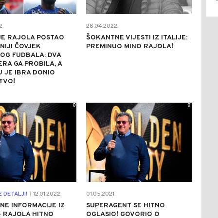
2.
28.04.2022.
JE RAJOLA POSTAO
ŠOKANTNE VIJESTI IZ ITALIJE:
IJI ČOVJEK
PREMINUO MINO RAJOLA!
OG FUDBALA: DVA
RA GA PROBILA, A
 JE IBRA DONIO
TVO!
0
0
 DETALJI!
12.01.2022.
01.05.2021.
|
E INFORMACIJE IZ
SUPERAGENT SE HITNO
 - RAJOLA HITNO
OGLASIO! GOVORIO O