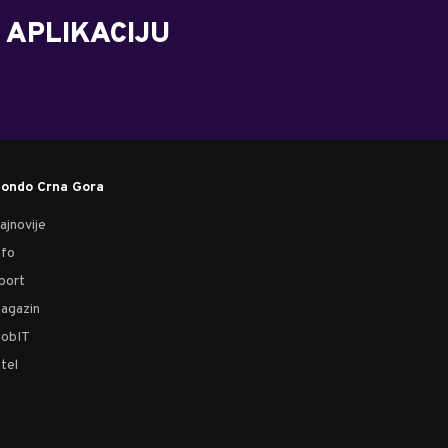
 APLIKACIJU
ondo Crna Gora
ajnovije
nfo
port
agazin
obIT
tel