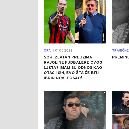
OPA!
01.05.2022.
TRAGIČNE
|
ŠOK! ZLATAN PREUZIMA
PREMIN
RAJOLINE FUDBALERE OVOG
LJETA? IMALI SU ODNOS KAO
OTAC I SIN, EVO ŠTA ĆE BITI
IBRIN NOVI POSAO!
0