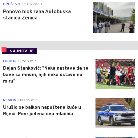
0
DRUŠTVO
11.05.2020.
|
Ponovo blokirana Autobuska
stanica Zenica
NAJNOVIJE
0
FUDBAL
Pre 9 min
|
Dejan Stanković: "Neka nastave da se
bave sa mnom, njih neka ostave na
miru"
0
REGION
Pre 16 min
|
Urušio se balkon napuštene kuće u
Rijeci: Povrijeđena dva mladića