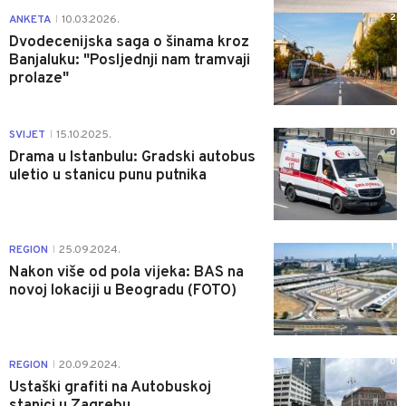
2
ANKETA
10.03.2026.
|
Dvodecenijska saga o šinama kroz
Banjaluku: "Posljednji nam tramvaji
prolaze"
0
SVIJET
15.10.2025.
|
Drama u Istanbulu: Gradski autobus
uletio u stanicu punu putnika
1
REGION
25.09.2024.
|
Nakon više od pola vijeka: BAS na
novoj lokaciji u Beogradu (FOTO)
0
REGION
20.09.2024.
|
Ustaški grafiti na Autobuskoj
stanici u Zagrebu