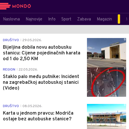
Naslovna
Najnovije
Info
Sport
Zabava
Magazin
M
0
DRUŠTVO
29.05.2026.
|
Bijeljina dobila novu autobusku
stanicu: Cijene pojedinačnih karata
od 1 do 2,50 KM
0
REGION
22.05.2026.
|
Staklo palo među putnike: Incident
na zagrebačkoj autobuskoj stanici
(Video)
0
DRUŠTVO
08.05.2026.
|
Karta u jednom pravcu: Modriča
ostaje bez autobuske stanice?