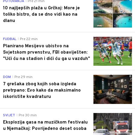
0
PUTOVANJA
Pre 21 min
|
10 najljepših plaža u Grčkoj: More je
toliko bistro, da se dno vidi kao na
dlanu
0
FUDBAL
Pre 22 min
|
Planirano Mesijevo ubistvo na
Svjetskom prvenstvu, FBI obaviješten:
"Ući ću na stadion i dići ću ga u vazduh"
0
DOM
Pre 29 min
|
7 grešaka zbog kojih soba izgleda
pretrpano: Evo kako da maksimalno
iskoristite kvadraturu
0
SVIJET
Pre 30 min
|
Eksplozija gasa na muzičkom festivalu
u Njemačkoj: Povrijeđeno deset osoba