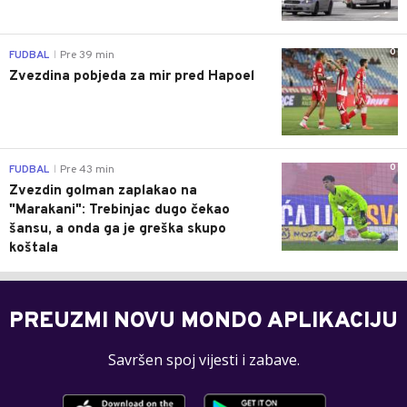
0
FUDBAL
Pre 39 min
|
Zvezdina pobjeda za mir pred Hapoel
0
FUDBAL
Pre 43 min
|
Zvezdin golman zaplakao na
"Marakani": Trebinjac dugo čekao
šansu, a onda ga je greška skupo
koštala
PREUZMI NOVU MONDO APLIKACIJU
Savršen spoj vijesti i zabave.