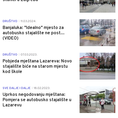
0
DRUŠTVO
11.03.2024.
|
Banjaluka: "Idealno" mjesto za
autobusko stajalište ne post...
(VIDEO)
1
DRUŠTVO
07.03.2023.
|
Pobjeda mještana Lazareva: Novo
stajalište biće na starom mjestu
kod škole
0
SVE DALJE I DALJE
18.02.2023.
|
Uprkos negodovanju mještana:
Pomjera se autobusko stajalište u
Lazarevu