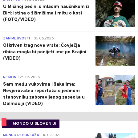
U Mićinoj pećini s mladim naučnikom iz
BiH: Istina o šišmišima i mitu o kosi
(FOTO/VIDEO)
0
ZANIMLJIVOSTI
05.06.2026.
|
Otkriven trag nove vrste: Čovječja
ribica mogla bi ponijeti ime po Krajini
(VIDEO)
0
REGION
29.05.2026.
|
Sam među vukovima i šakalima:
Nevjerovatna reportaža o jedinom
stanovniku zaboravljenog zaseoka u
Dalmaciji (VIDEO)
MONDO U SLOVENIJI
4
MONDO REPORTAŽA
16.02.2021.
|