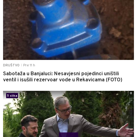
Pre 11 h
DRUŠTVO
|
Sabotaža u Banjaluci: Nesavjesni pojedinci uništili
ventil i isušili rezervoar vode u Rekavicama (FOTO)
0
5 slika