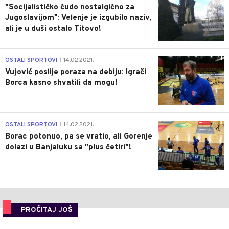
"Socijalističko čudo nostalgično za
Jugoslavijom": Velenje je izgubilo naziv,
ali je u duši ostalo Titovo!
1
OSTALI SPORTOVI
14.02.2021.
|
Vujović poslije poraza na debiju: Igrači
Borca kasno shvatili da mogu!
3
OSTALI SPORTOVI
14.02.2021.
|
Borac potonuo, pa se vratio, ali Gorenje
dolazi u Banjaluku sa "plus četiri"!
PROČITAJ JOŠ