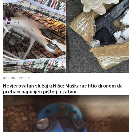
Pre 11 h
REGION
|
Nevjerovatan slučaj u Nišu: Muškarac htio dronom da
prebaci napunjen pištolj u zatvor
1