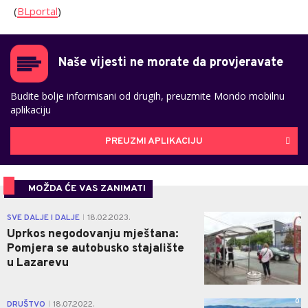
(
BLportal
)
Naše vijesti ne morate da provjeravate
Budite bolje informisani od drugih, preuzmite Mondo mobilnu
aplikaciju
PREUZMI APLIKACIJU
MOŽDA ĆE VAS ZANIMATI
0
SVE DALJE I DALJE
18.02.2023.
|
Uprkos negodovanju mještana:
Pomjera se autobusko stajalište
u Lazarevu
0
DRUŠTVO
18.07.2022.
|