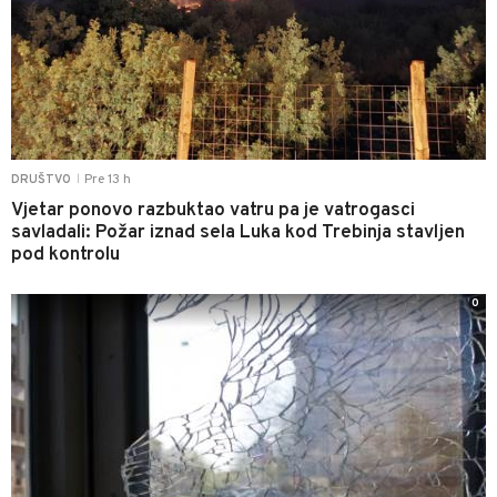
Pre 13 h
DRUŠTVO
|
Vjetar ponovo razbuktao vatru pa je vatrogasci
savladali: Požar iznad sela Luka kod Trebinja stavljen
pod kontrolu
0