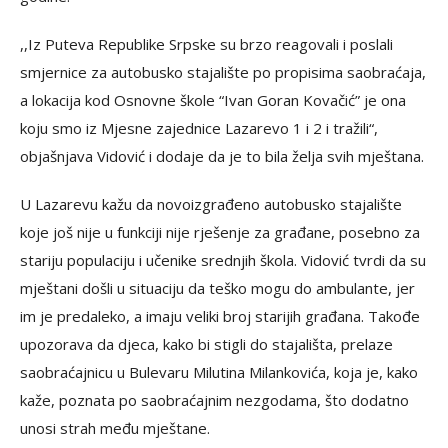
,,Iz Puteva Republike Srpske su brzo reagovali i poslali
smjernice za autobusko stajalište po propisima saobraćaja,
a lokacija kod Osnovne škole “Ivan Goran Kovačić” je ona
koju smo iz Mjesne zajednice Lazarevo 1 i 2 i tražili“,
objašnjava Vidović i dodaje da je to bila želja svih mještana.
U Lazarevu kažu da novoizgrađeno autobusko stajalište
koje još nije u funkciji nije rješenje za građane, posebno za
stariju populaciju i učenike srednjih škola. Vidović tvrdi da su
mještani došli u situaciju da teško mogu do ambulante, jer
im je predaleko, a imaju veliki broj starijih građana. Takođe
upozorava da djeca, kako bi stigli do stajališta, prelaze
saobraćajnicu u Bulevaru Milutina Milankovića, koja je, kako
kaže, poznata po saobraćajnim nezgodama, što dodatno
unosi strah među mještane.