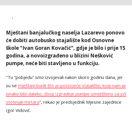
Dragana
AUTOR
1
Božić
Mještani banjalučkog naselja Lazarevo ponovo
će dobiti autobusko stajalište kod Osnovne
škole "Ivan Goran Kovačić", gdje je bilo i prije 15
godina, a novoizgrađeno u blizini Nešković
pumpe, neće biti stavljeno u funkciju.
"Tu “pobjedu” smo izvojevali nakon skoro godinu dana, jer
su se
mještani bunili što je postojeće stajalište, koje nam je
ionako bilo daleko, zbog izgradnje pumpe izmješteno za još
stotinjak metara
", rekao je predsjednik Mjesne zajednice
Igor Vidović.