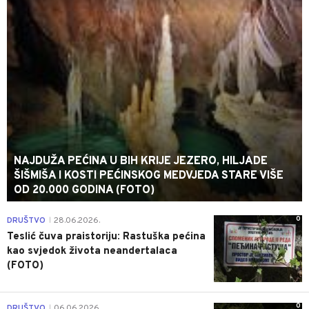
NAJDUŽA PEĆINA U BIH KRIJE JEZERO, HILJADE
ŠIŠMIŠA I KOSTI PEĆINSKOG MEDVJEDA STARE VIŠE
OD 20.000 GODINA (FOTO)
0
DRUŠTVO
28.06.2026.
|
Teslić čuva praistoriju: Rastuška pećina
kao svjedok života neandertalaca
(FOTO)
0
DRUŠTVO
06.06.2026.
|