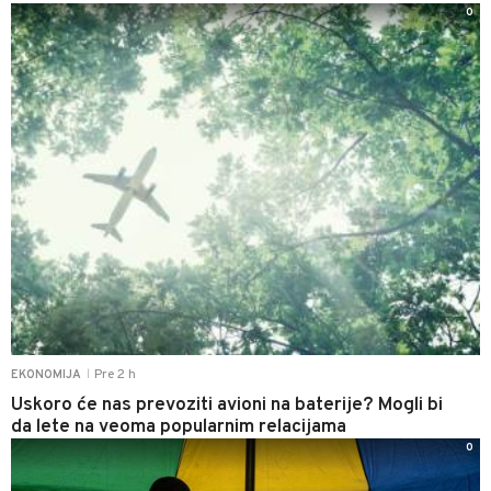
0
Pre 2 h
EKONOMIJA
|
Uskoro će nas prevoziti avioni na baterije? Mogli bi
da lete na veoma popularnim relacijama
0