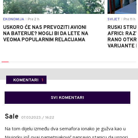
EKONOMIJA
Pre 2 h
SVIJET
Pre 11 h
|
|
USKORO ĆE NAS PREVOZITI AVIONI
RUSKI STRU
NA BATERIJE? MOGLI BI DA LETE NA
AFRICI: RAZ
VEOMA POPULARNIM RELACIJAMA
RANO OTKRI
VARIJANTE 
KOMENTARI
1
SVI KOMENTARI
Sale
07.03.2023. / 16:22
Na tom dijelu između dva semafora ionako je gužva kao u
Njujorku još ovaj pametnjaković napravio stanicu da uspori