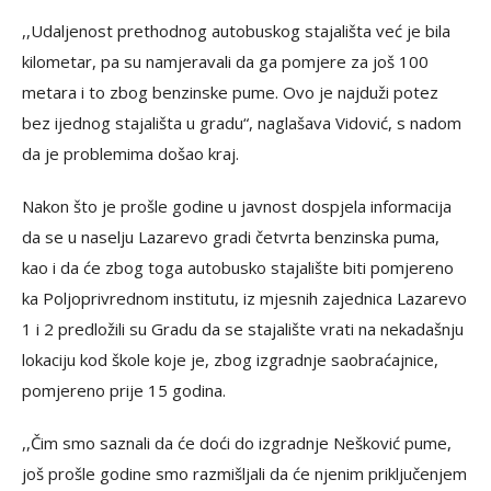
,,Udaljenost prethodnog autobuskog stajališta već je bila
kilometar, pa su namjeravali da ga pomjere za još 100
metara i to zbog benzinske pume. Ovo je najduži potez
bez ijednog stajališta u gradu“, naglašava Vidović, s nadom
da je problemima došao kraj.
Nakon što je prošle godine u javnost dospjela informacija
da se u naselju Lazarevo gradi četvrta benzinska puma,
kao i da će zbog toga autobusko stajalište biti pomjereno
ka Poljoprivrednom institutu, iz mjesnih zajednica Lazarevo
1 i 2 predložili su Gradu da se stajalište vrati na nekadašnju
lokaciju kod škole koje je, zbog izgradnje saobraćajnice,
pomjereno prije 15 godina.
,,Čim smo saznali da će doći do izgradnje Nešković pume,
još prošle godine smo razmišljali da će njenim priključenjem