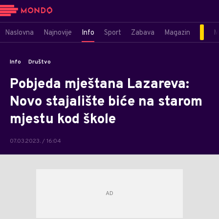
Naslovna
Najnovije
Info
Sport
Zabava
Magazin
M
Info
Društvo
Pobjeda mještana Lazareva:
Novo stajalište biće na starom
mjestu kod škole
07.03.2023. / 16:04