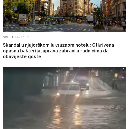
Pre 13 h
SVIJET
|
Skandal u njujorškom luksuznom hotelu: Otkrivena
opasna bakterija, uprava zabranila radnicima da
obavijeste goste
0