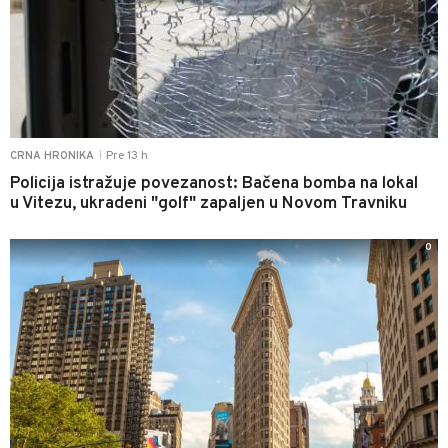
Pre 13 h
CRNA HRONIKA
|
Policija istražuje povezanost: Bačena bomba na lokal
u Vitezu, ukradeni "golf" zapaljen u Novom Travniku
0