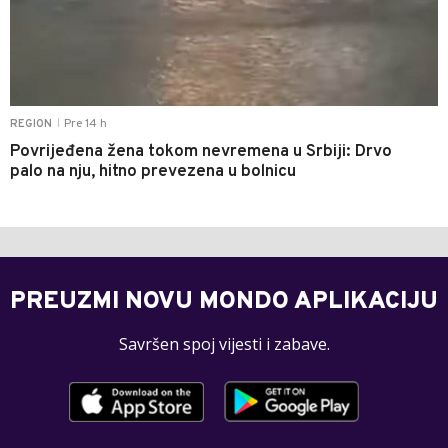
Pre 14 h
REGION
|
Povrijeđena žena tokom nevremena u Srbiji: Drvo
palo na nju, hitno prevezena u bolnicu
PREUZMI NOVU MONDO APLIKACIJU
Savršen spoj vijesti i zabave.