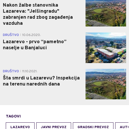
Nakon žalbe stanovnika
Lazareva: "Jelšingradu"
zabranjen rad zbog zagađenja
vazduha
0
DRUŠTVO
10.06.2020.
|
Lazarevo - prvo “pametno”
naselje u Banjaluci
1
DRUŠTVO
11.10.2021.
|
Šta smrdi u Lazarevu? Inspekcija
na terenu narednih dana
TAGOVI
LAZAREVO
JAVNI PREVOZ
GRADSKI PREVOZ
AUTO