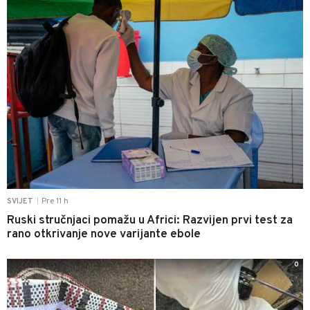
Pre 11 h
SVIJET
|
Ruski stručnjaci pomažu u Africi: Razvijen prvi test za
rano otkrivanje nove varijante ebole
0