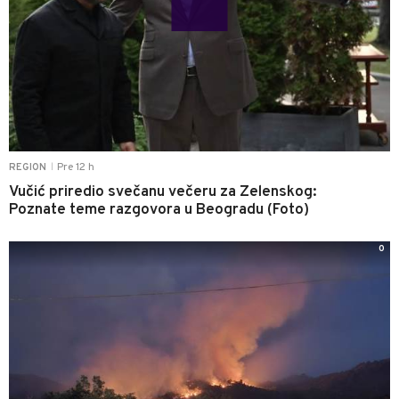
Pre 12 h
REGION
|
Vučić priredio svečanu večeru za Zelenskog:
Poznate teme razgovora u Beogradu (Foto)
0