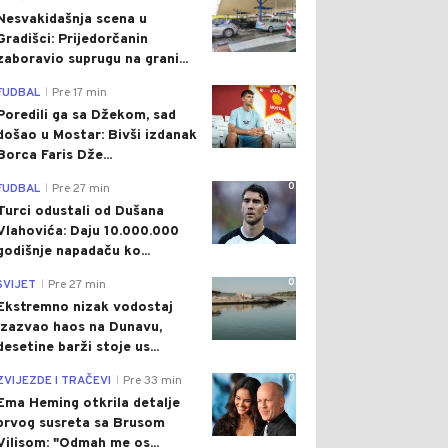
Nesvakidašnja scena u
Gradišci: Prijedorčanin
zaboravio suprugu na grani...
0
FUDBAL
Pre 17 min
|
Poredili ga sa Džekom, sad
došao u Mostar: Bivši izdanak
Borca Faris Dže...
0
FUDBAL
Pre 27 min
|
Turci odustali od Dušana
Vlahovića: Daju 10.000.000
godišnje napadaču ko...
0
SVIJET
Pre 27 min
|
Ekstremno nizak vodostaj
izazvao haos na Dunavu,
desetine barži stoje us...
0
ZVIJEZDE I TRAČEVI
Pre 33 min
|
Ema Heming otkrila detalje
prvog susreta sa Brusom
Vilisom: "Odmah me os...