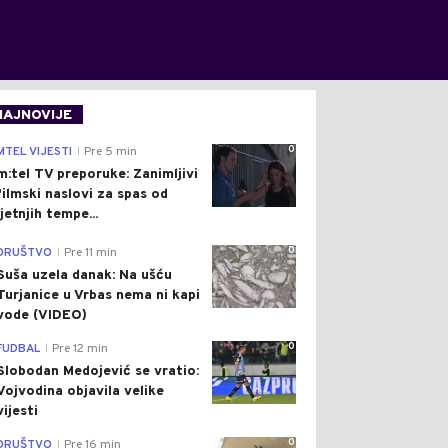
NAJNOVIJE
0
MTEL VIJESTI
Pre 5 min
|
m:tel TV preporuke: Zanimljivi
filmski naslovi za spas od
ljetnjih tempe...
0
DRUŠTVO
Pre 11 min
|
Suša uzela danak: Na ušću
Turjanice u Vrbas nema ni kapi
vode (VIDEO)
0
FUDBAL
Pre 12 min
|
Slobodan Medojević se vratio:
Vojvodina objavila velike
vijesti
0
DRUŠTVO
Pre 16 min
|