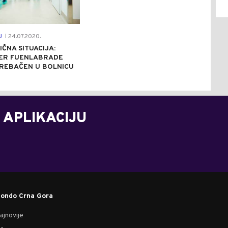
U
24.07.2020.
|
ČNA SITUACIJA:
ER FUENLABRADE
PREBAČEN U BOLNICU
 APLIKACIJU
ondo Crna Gora
ajnovije