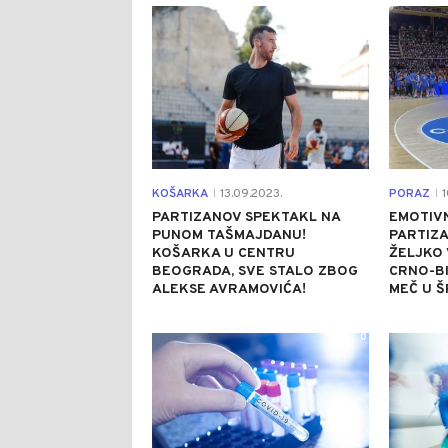
0
KOŠARKA
13.09.2023.
PORAZ
1
|
|
PARTIZANOV SPEKTAKL NA
EMOTIVN
PUNOM TAŠMAJDANU!
PARTIZA
KOŠARKA U CENTRU
ŽELJKO 
BEOGRADA, SVE STALO ZBOG
CRNO-BI
ALEKSE AVRAMOVIĆA!
MEČ U Š
0