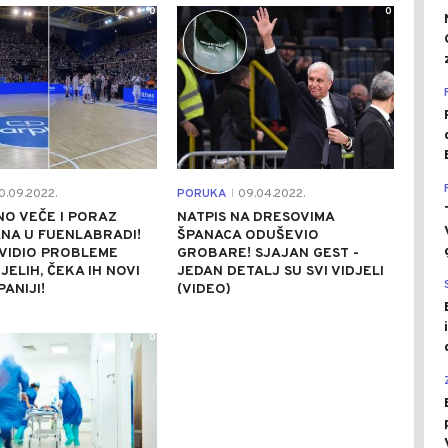
0
0
0.09.2022.
PORUKA
09.04.2022.
|
O VEČE I PORAZ
NATPIS NA DRESOVIMA
NA U FUENLABRADI!
ŠPANACA ODUŠEVIO
VIDIO PROBLEME
GROBARE! SJAJAN GEST -
JELIH, ČEKA IH NOVI
JEDAN DETALJ SU SVI VIDJELI
PANIJI!
(VIDEO)
0