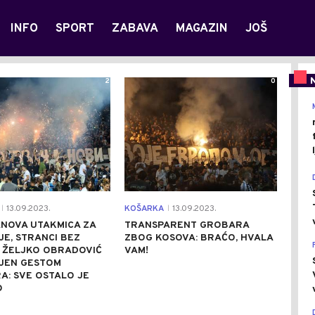
INFO
SPORT
ZABAVA
MAGAZIN
JOŠ
2
0
13.09.2023.
KOŠARKA
13.09.2023.
|
|
NOVA UTAKMICA ZA
TRANSPARENT GROBARA
E, STRANCI BEZ
ZBOG KOSOVA: BRAĆO, HVALA
! ŽELJKO OBRADOVIĆ
VAM!
JEN GESTOM
: SVE OSTALO JE
O