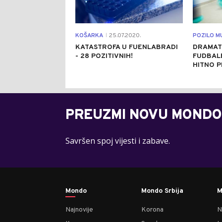
KOŠARKA
25.07.2020.
POZILO M
|
KATASTROFA U FUENLABRADI
DRAMATI
- 28 POZITIVNIH!
FUDBAL
HITNO 
PREUZMI NOVU MONDO
Savršen spoj vijesti i zabave.
Mondo
Mondo Srbija
M
Najnovije
Korona
N