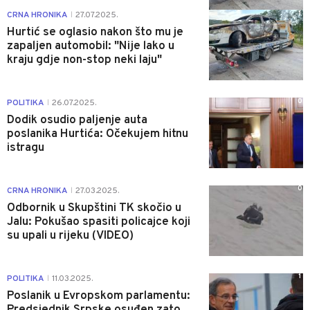
1
CRNA HRONIKA
27.07.2025.
|
Hurtić se oglasio nakon što mu je
zapaljen automobil: "Nije lako u
kraju gdje non-stop neki laju"
0
POLITIKA
26.07.2025.
|
Dodik osudio paljenje auta
poslanika Hurtića: Očekujem hitnu
istragu
0
CRNA HRONIKA
27.03.2025.
|
Odbornik u Skupštini TK skočio u
Jalu: Pokušao spasiti policajce koji
su upali u rijeku (VIDEO)
1
POLITIKA
11.03.2025.
|
Poslanik u Evropskom parlamentu:
Predsjednik Srpske osuđen zato