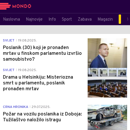
Naslovna
Najnovije
Info
Sport
Zabava
Magazin
M
1
SVIJET
19.08.2025.
|
Poslanik (30) koji je pronađen
mrtav u finskom parlamentu izvršio
samoubistvo?
1
SVIJET
19.08.2025.
|
Drama u Helsinkiju: Misteriozna
smrt u parlamentu, poslanik
pronađen mrtav
0
CRNA HRONIKA
29.07.2025.
|
Požar na vozilu poslanika iz Doboja:
Tužilaštvo naložilo istragu