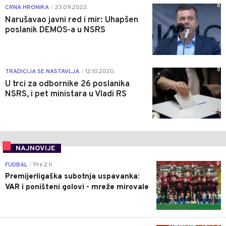
0
CRNA HRONIKA
23.09.2022.
|
Narušavao javni red i mir: Uhapšen
poslanik DEMOS-a u NSRS
0
TRADICIJA SE NASTAVLJA
12.10.2020.
|
U trci za odbornike 26 poslanika
NSRS, i pet ministara u Vladi RS
NAJNOVIJE
0
FUDBAL
Pre 2 h
|
Premijerligaška subotnja uspavanka:
VAR i poništeni golovi - mreže mirovale