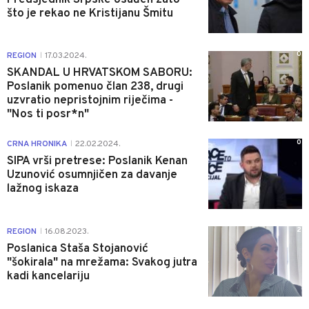
što je rekao ne Kristijanu Šmitu
0
REGION
17.03.2024.
|
SKANDAL U HRVATSKOM SABORU:
Poslanik pomenuo član 238, drugi
uzvratio nepristojnim riječima -
"Nos ti posr*n"
0
CRNA HRONIKA
22.02.2024.
|
SIPA vrši pretrese: Poslanik Kenan
Uzunović osumnjičen za davanje
lažnog iskaza
2
REGION
16.08.2023.
|
Poslanica Staša Stojanović
"šokirala" na mrežama: Svakog jutra
kadi kancelariju