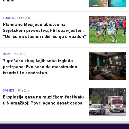
dlanu
0
FUDBAL
Pre 2 h
|
Planirano Mesijevo ubistvo na
Svjetskom prvenstvu, FBI obaviješten:
"Ući ću na stadion i dići ću ga u vazduh"
0
DOM
Pre 2 h
|
7 grešaka zbog kojih soba izgleda
pretrpano: Evo kako da maksimalno
iskoristite kvadraturu
0
SVIJET
Pre 2 h
|
Eksplozija gasa na muzičkom festivalu
u Njemačkoj: Povrijeđeno deset osoba