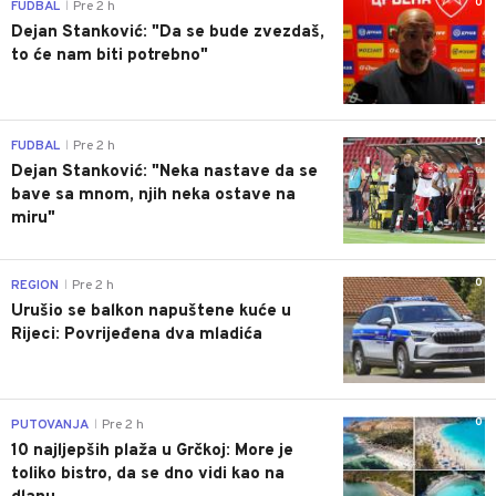
0
FUDBAL
Pre 2 h
|
Dejan Stanković: "Da se bude zvezdaš,
to će nam biti potrebno"
0
FUDBAL
Pre 2 h
|
Dejan Stanković: "Neka nastave da se
bave sa mnom, njih neka ostave na
miru"
0
REGION
Pre 2 h
|
Urušio se balkon napuštene kuće u
Rijeci: Povrijeđena dva mladića
0
PUTOVANJA
Pre 2 h
|
10 najljepših plaža u Grčkoj: More je
toliko bistro, da se dno vidi kao na