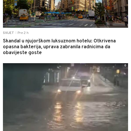
Pre 2 h
SVIJET
|
Skandal u njujorškom luksuznom hotelu: Otkrivena
opasna bakterija, uprava zabranila radnicima da
obavijeste goste
0