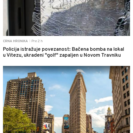
Pre 2 h
CRNA HRONIKA
|
Policija istražuje povezanost: Bačena bomba na lokal
u Vitezu, ukradeni "golf" zapaljen u Novom Travniku
0