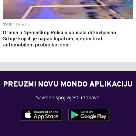
Pre 3 h
SVIJET
|
Drama u Njemačkoj: Policija upucala državljanina
Srbije koji ih je napao lopatom, njegov brat
automobilom probio kordon
PREUZMI NOVU MONDO APLIKACIJU
Savršen spoj vijesti i zabave.