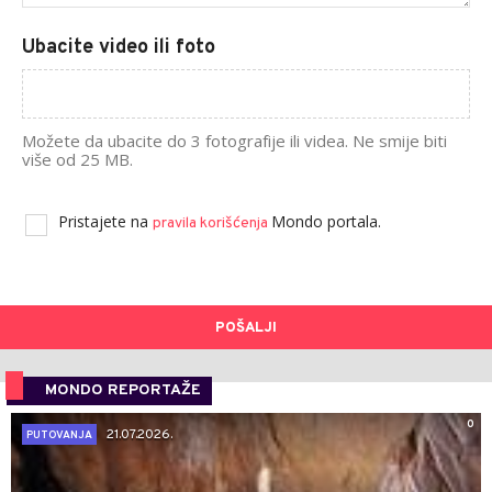
Ubacite video ili foto
Možete da ubacite do 3 fotografije ili videa. Ne smije biti
više od 25 MB.
Pristajete na
Mondo portala.
pravila korišćenja
POŠALJI
MONDO REPORTAŽE
0
21.07.2026.
PUTOVANJA