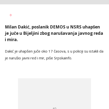
Dušan
AUTOR
0
Volaš
Milan Dakić, poslanik DEMOS u NSRS uhapšen
je juče u Bijeljini zbog narušavanja javnog reda
i mira.
Dakić je uhapšen juče oko 17 časova, s u policiji su istakli da
je narušio javni red i mir, piše Srpskainfo.