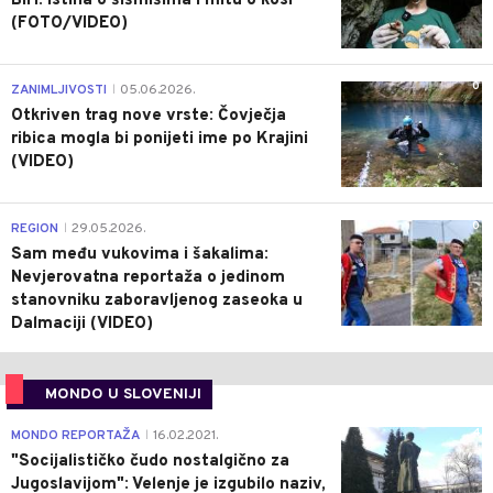
BiH: Istina o šišmišima i mitu o kosi
(FOTO/VIDEO)
0
ZANIMLJIVOSTI
05.06.2026.
|
Otkriven trag nove vrste: Čovječja
ribica mogla bi ponijeti ime po Krajini
(VIDEO)
0
REGION
29.05.2026.
|
Sam među vukovima i šakalima:
Nevjerovatna reportaža o jedinom
stanovniku zaboravljenog zaseoka u
Dalmaciji (VIDEO)
MONDO U SLOVENIJI
4
MONDO REPORTAŽA
16.02.2021.
|
"Socijalističko čudo nostalgično za
Jugoslavijom": Velenje je izgubilo naziv,