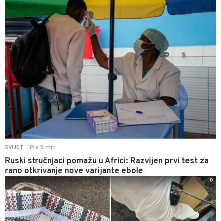
Pre 5 min
SVIJET
|
Ruski stručnjaci pomažu u Africi: Razvijen prvi test za
rano otkrivanje nove varijante ebole
0