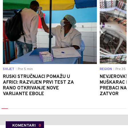
SVIJET
Pre 5 min
REGION
Pre 35 
|
|
RUSKI STRUČNJACI POMAŽU U
NEVJEROVATA
AFRICI: RAZVIJEN PRVI TEST ZA
MUŠKARAC H
RANO OTKRIVANJE NOVE
PREBACI NA
VARIJANTE EBOLE
ZATVOR
KOMENTARI
0