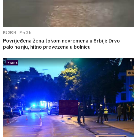
Pre 3 h
REGION
|
Povrijeđena žena tokom nevremena u Srbiji: Drvo
palo na nju, hitno prevezena u bolnicu
0
7 slika