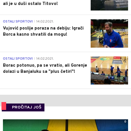
ali je u duši ostalo Titovo!
1
OSTALI SPORTOVI
14.02.2021.
|
Vujović poslije poraza na debiju: Igrači
Borca kasno shvatili da mogu!
3
OSTALI SPORTOVI
14.02.2021.
|
Borac potonuo, pa se vratio, ali Gorenje
dolazi u Banjaluku sa "plus četiri"!
PROČITAJ JOŠ
0