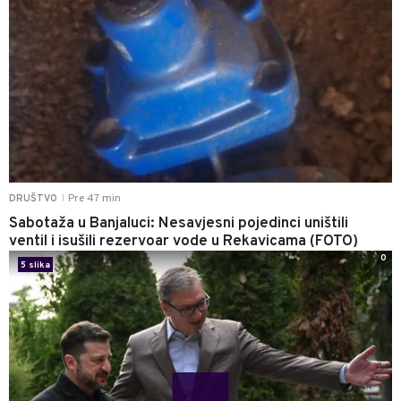
Pre 47 min
DRUŠTVO
|
Sabotaža u Banjaluci: Nesavjesni pojedinci uništili
ventil i isušili rezervoar vode u Rekavicama (FOTO)
0
5 slika