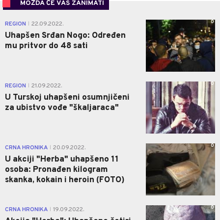
MOŽDA ĆE VAS ZANIMATI
0
REGION
22.09.2022.
|
Uhapšen Srđan Nogo: Određen
mu pritvor do 48 sati
0
REGION
21.09.2022.
|
U Turskoj uhapšeni osumnjičeni
za ubistvo vođe "škaljaraca"
0
CRNA HRONIKA
20.09.2022.
|
U akciji "Herba" uhapšeno 11
osoba: Pronađen kilogram
skanka, kokain i heroin (FOTO)
0
CRNA HRONIKA
19.09.2022.
|