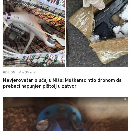
Pre 35 min
REGION
|
Nevjerovatan slučaj u Nišu: Muškarac htio dronom da
prebaci napunjen pištolj u zatvor
0