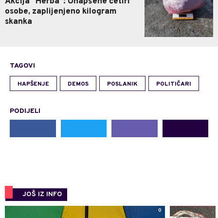
Akcija "Herba": Uhapšene četiri
osobe, zaplijenjeno kilogram
skanka
TAGOVI
HAPŠENJE
DEMOS
POSLANIK
POLITIČARI
PODIJELI
JOŠ IZ INFO
0