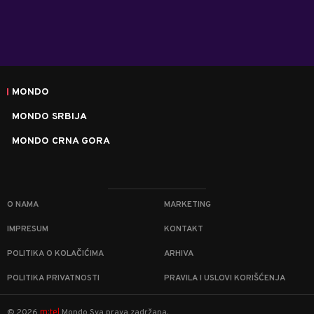
MONDO
MONDO SRBIJA
MONDO CRNA GORA
O NAMA
MARKETING
IMPRESUM
KONTAKT
POLITIKA O KOLAČIĆIMA
ARHIVA
POLITIKA PRIVATNOSTI
PRAVILA I USLOVI KORIŠĆENJA
m:tel
©
2026
Mondo
Sva prava zadržana.