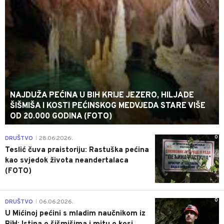
NAJDUŽA PEĆINA U BIH KRIJE JEZERO, HILJADE
ŠIŠMIŠA I KOSTI PEĆINSKOG MEDVJEDA STARE VIŠE
OD 20.000 GODINA (FOTO)
0
DRUŠTVO
28.06.2026.
|
Teslić čuva praistoriju: Rastuška pećina
kao svjedok života neandertalaca
(FOTO)
0
DRUŠTVO
06.06.2026.
|
U Mićinoj pećini s mladim naučnikom iz