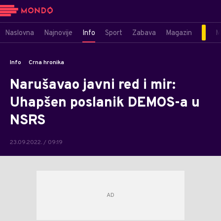
Naslovna
Najnovije
Info
Sport
Zabava
Magazin
M
Info
Crna hronika
Narušavao javni red i mir:
Uhapšen poslanik DEMOS-a u
NSRS
23.09.2022. / 09:19