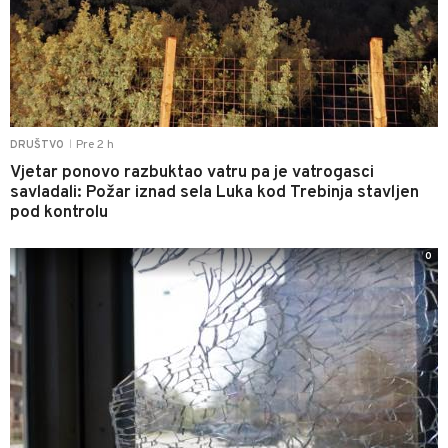
Pre 2 h
DRUŠTVO
|
Vjetar ponovo razbuktao vatru pa je vatrogasci
savladali: Požar iznad sela Luka kod Trebinja stavljen
pod kontrolu
0