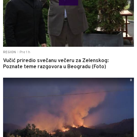
Pre 1 h
REGION
|
Vučić priredio svečanu večeru za Zelenskog:
Poznate teme razgovora u Beogradu (Foto)
0