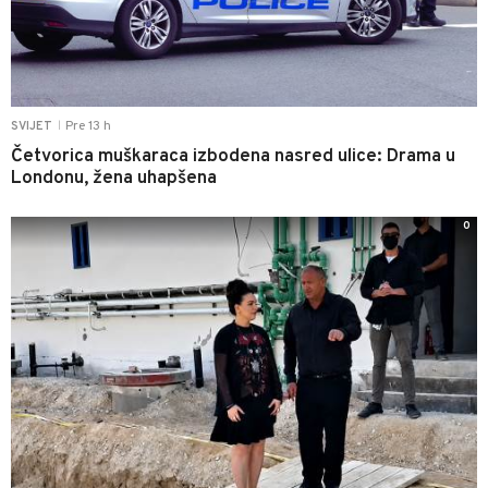
Pre 13 h
SVIJET
|
Četvorica muškaraca izbodena nasred ulice: Drama u
Londonu, žena uhapšena
0