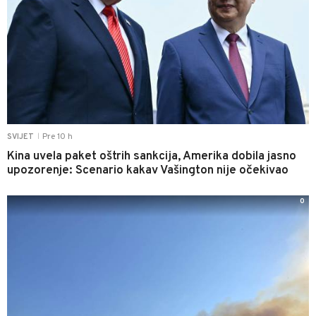
Pre 10 h
SVIJET
|
Kina uvela paket oštrih sankcija, Amerika dobila jasno
upozorenje: Scenario kakav Vašington nije očekivao
0