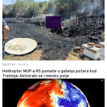
Pre 10 h
DRUŠTVO
|
Helikopter MUP-a RS pomaže u gašenju požara kod
Trebinja: Aktiviralo se i minsko polje
0