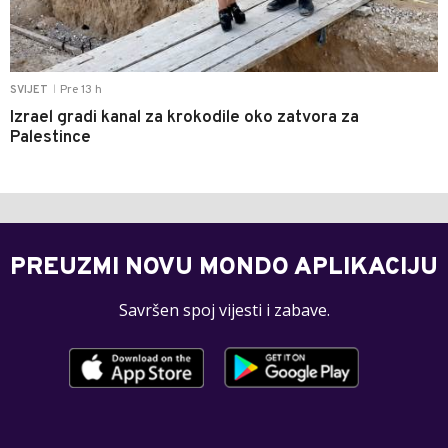
Pre 13 h
SVIJET
|
Izrael gradi kanal za krokodile oko zatvora za
Palestince
PREUZMI NOVU MONDO APLIKACIJU
Savršen spoj vijesti i zabave.