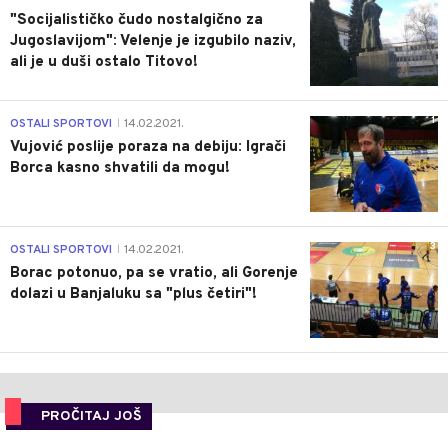
"Socijalističko čudo nostalgično za
Jugoslavijom": Velenje je izgubilo naziv,
ali je u duši ostalo Titovo!
1
OSTALI SPORTOVI
14.02.2021.
|
Vujović poslije poraza na debiju: Igrači
Borca kasno shvatili da mogu!
3
OSTALI SPORTOVI
14.02.2021.
|
Borac potonuo, pa se vratio, ali Gorenje
dolazi u Banjaluku sa "plus četiri"!
PROČITAJ JOŠ