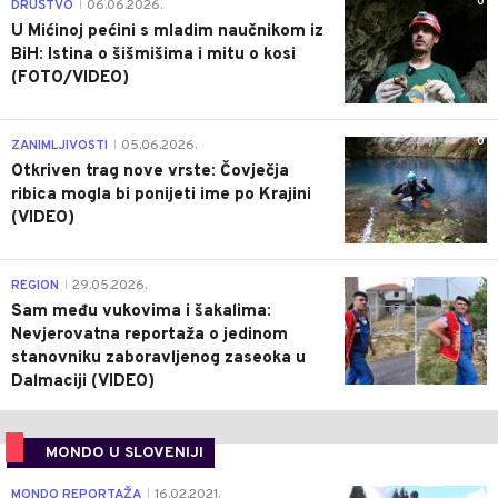
0
DRUŠTVO
06.06.2026.
|
U Mićinoj pećini s mladim naučnikom iz
BiH: Istina o šišmišima i mitu o kosi
(FOTO/VIDEO)
0
ZANIMLJIVOSTI
05.06.2026.
|
Otkriven trag nove vrste: Čovječja
ribica mogla bi ponijeti ime po Krajini
(VIDEO)
0
REGION
29.05.2026.
|
Sam među vukovima i šakalima:
Nevjerovatna reportaža o jedinom
stanovniku zaboravljenog zaseoka u
Dalmaciji (VIDEO)
MONDO U SLOVENIJI
4
MONDO REPORTAŽA
16.02.2021.
|