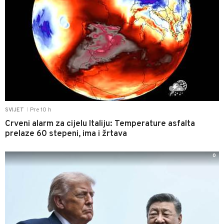
Pre 10 h
SVIJET
|
Crveni alarm za cijelu Italiju: Temperature asfalta
prelaze 60 stepeni, ima i žrtava
0