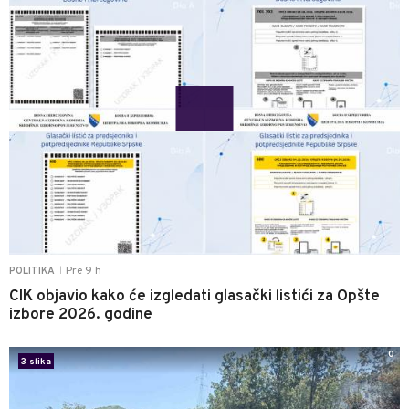
Pre 9 h
POLITIKA
|
CIK objavio kako će izgledati glasački listići za Opšte
izbore 2026. godine
0
3 slika