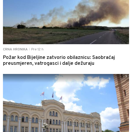
Pre 12 h
CRNA HRONIKA
|
Požar kod Bijeljine zatvorio obilaznicu: Saobraćaj
preusmjeren, vatrogasci i dalje dežuraju
1