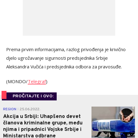
Prema prvim informacijama, razlog privođenja je krivično
djelo ugrožavanje sigurnosti predsjednika Srbije
Aleksandra Vučića i predsjednika odbora za pravosuđe.
(MONDO/
Telegraf
)
PROČITAJTE I OVO:
0
REGION
25.06.2022.
|
Akcija u Srbiji: Uhapšeno devet
članova kriminalne grupe, među
njima i pripadnici Vojske Srbije i
Ministarstva odbrane