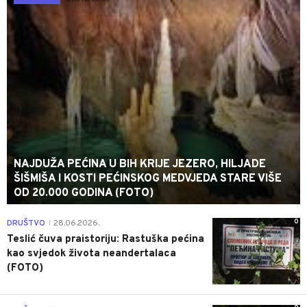
NAJDUŽA PEĆINA U BIH KRIJE JEZERO, HILJADE
ŠIŠMIŠA I KOSTI PEĆINSKOG MEDVJEDA STARE VIŠE
OD 20.000 GODINA (FOTO)
0
DRUŠTVO
28.06.2026.
|
Teslić čuva praistoriju: Rastuška pećina
kao svjedok života neandertalaca
(FOTO)