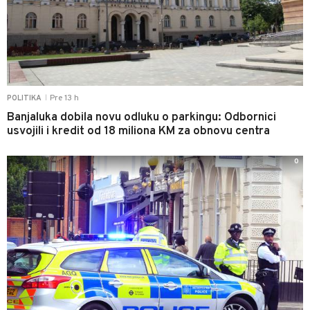
Pre 13 h
POLITIKA
|
Banjaluka dobila novu odluku o parkingu: Odbornici
usvojili i kredit od 18 miliona KM za obnovu centra
0