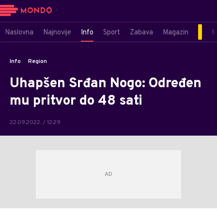
Naslovna
Najnovije
Info
Sport
Zabava
Magazin
M
Info
Region
Uhapšen Srđan Nogo: Određen
mu pritvor do 48 sati
22.09.2022. / 12:29