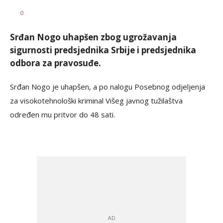
Dušan
AUTOR
0
Volaš
Srđan Nogo uhapšen zbog ugrožavanja
sigurnosti predsjednika Srbije i predsjednika
odbora za pravosuđe.
Srđan Nogo je uhapšen, a po nalogu Posebnog odjeljenja
za visokotehnološki kriminal Višeg javnog tužilaštva
određen mu pritvor do 48 sati.