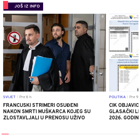
JOŠ IZ INFO
0
SVIJET
Pre 8 h
POLITIKA
Pre 9 
|
|
FRANCUSKI STRIMERI OSUĐENI
CIK OBJAVIO
NAKON SMRTI MUŠKARCA KOJEG SU
GLASAČKI LI
ZLOSTAVLJALI U PRENOSU UŽIVO
2026. GODIN