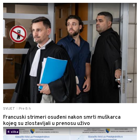
0
Pre 8 h
SVIJET
|
Francuski strimeri osuđeni nakon smrti muškarca
kojeg su zlostavljali u prenosu uživo
0
4 slika