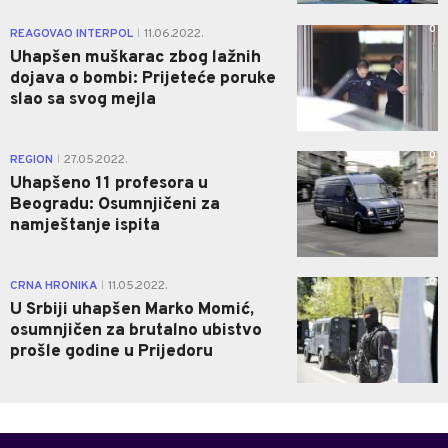
0
REAGOVAO INTERPOL
11.06.2022.
|
Uhapšen muškarac zbog lažnih
dojava o bombi: Prijeteće poruke
slao sa svog mejla
0
REGION
27.05.2022.
|
Uhapšeno 11 profesora u
Beogradu: Osumnjičeni za
namještanje ispita
0
CRNA HRONIKA
11.05.2022.
|
U Srbiji uhapšen Marko Momić,
osumnjičen za brutalno ubistvo
prošle godine u Prijedoru