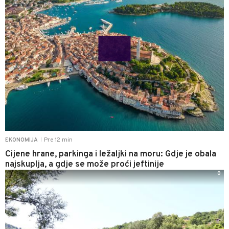
Pre 12 min
EKONOMIJA
|
Cijene hrane, parkinga i ležaljki na moru: Gdje je obala
najskuplja, a gdje se može proći jeftinije
0