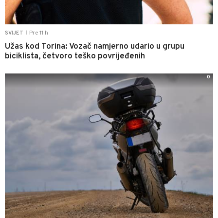
Pre 11 h
SVIJET
|
Užas kod Torina: Vozač namjerno udario u grupu
biciklista, četvoro teško povrijeđenih
0