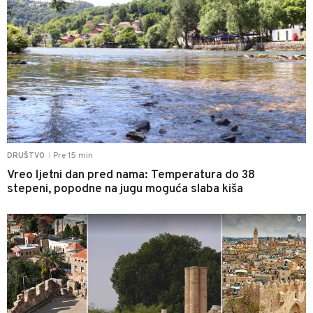
Pre 15 min
DRUŠTVO
|
Vreo ljetni dan pred nama: Temperatura do 38
stepeni, popodne na jugu moguća slaba kiša
0