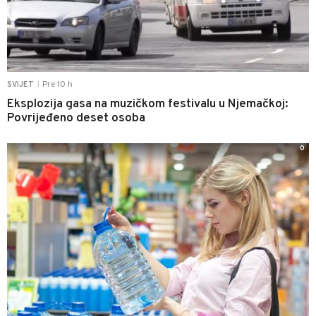
Pre 10 h
SVIJET
|
Eksplozija gasa na muzičkom festivalu u Njemačkoj:
Povrijeđeno deset osoba
0