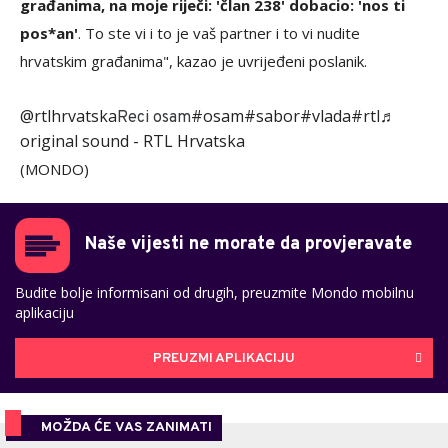
građanima, na moje riječi: 'član 238' dobacio: 'nos ti
pos*an'
. To ste vi i to je vaš partner i to vi nudite
hrvatskim građanima", kazao je uvrijeđeni poslanik.
@rtlhrvatska
#osam
#sabor
#vlada
#rtl
♬
Reci osam
original sound - RTL Hrvatska
(MONDO)
Naše vijesti ne morate da provjeravate
Budite bolje informisani od drugih, preuzmite Mondo mobilnu
aplikaciju
PREUZMI APLIKACIJU
MOŽDA ĆE VAS ZANIMATI