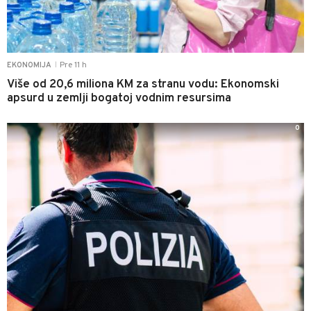
Pre 11 h
EKONOMIJA
|
Više od 20,6 miliona KM za stranu vodu: Ekonomski
apsurd u zemlji bogatoj vodnim resursima
0