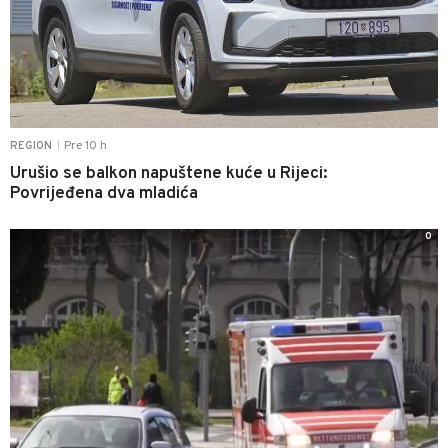
Pre 10 h
REGION
|
Urušio se balkon napuštene kuće u Rijeci:
Povrijeđena dva mladića
0