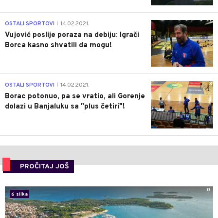
1
OSTALI SPORTOVI
14.02.2021.
|
Vujović poslije poraza na debiju: Igrači
Borca kasno shvatili da mogu!
3
OSTALI SPORTOVI
14.02.2021.
|
Borac potonuo, pa se vratio, ali Gorenje
dolazi u Banjaluku sa "plus četiri"!
PROČITAJ JOŠ
0
6 slika