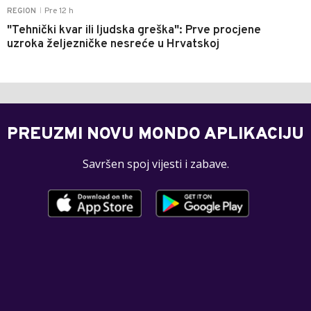
Pre 12 h
REGION
|
"Tehnički kvar ili ljudska greška": Prve procjene
uzroka željezničke nesreće u Hrvatskoj
PREUZMI NOVU MONDO APLIKACIJU
Savršen spoj vijesti i zabave.