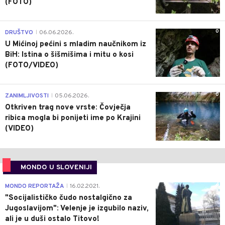
(FOTO)
0
DRUŠTVO
06.06.2026.
|
U Mićinoj pećini s mladim naučnikom iz
BiH: Istina o šišmišima i mitu o kosi
(FOTO/VIDEO)
0
ZANIMLJIVOSTI
05.06.2026.
|
Otkriven trag nove vrste: Čovječja
ribica mogla bi ponijeti ime po Krajini
(VIDEO)
MONDO U SLOVENIJI
4
MONDO REPORTAŽA
16.02.2021.
|
"Socijalističko čudo nostalgično za
Jugoslavijom": Velenje je izgubilo naziv,
ali je u duši ostalo Titovo!