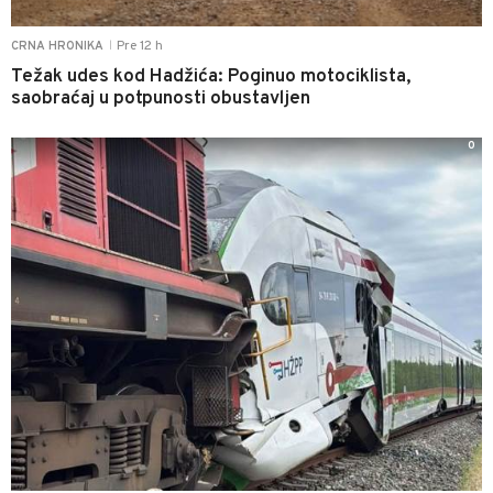
Pre 12 h
CRNA HRONIKA
|
Težak udes kod Hadžića: Poginuo motociklista,
saobraćaj u potpunosti obustavljen
0