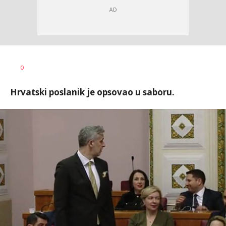
Ivana
AUTOR
0
Vlajković
Hrvatski poslanik je opsovao u saboru.