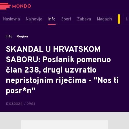
Naslovna
Najnovije
Info
Sport
Zabava
Magazin
M
Info
Region
SKANDAL U HRVATSKOM
SABORU: Poslanik pomenuo
član 238, drugi uzvratio
nepristojnim riječima - "Nos ti
posr*n"
17.03.2024. / 09:31