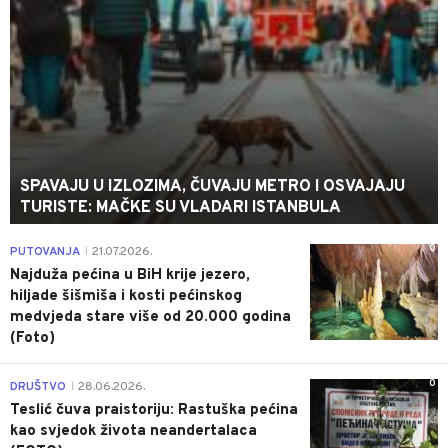
SPAVAJU U IZLOZIMA, ČUVAJU METRO I OSVAJAJU
TURISTE: MAČKE SU VLADARI ISTANBULA
0
PUTOVANJA
21.07.2026.
|
Najduža pećina u BiH krije jezero,
hiljade šišmiša i kosti pećinskog
medvjeda stare više od 20.000 godina
(Foto)
0
DRUŠTVO
28.06.2026.
|
Teslić čuva praistoriju: Rastuška pećina
kao svjedok života neandertalaca