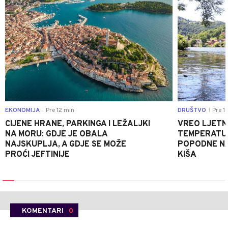
EKONOMIJA
Pre 12 min
DRUŠTVO
Pre 1
|
|
CIJENE HRANE, PARKINGA I LEŽALJKI
VREO LJETN
NA MORU: GDJE JE OBALA
TEMPERATUR
NAJSKUPLJA, A GDJE SE MOŽE
POPODNE NA
PROĆI JEFTINIJE
KIŠA
KOMENTARI
0