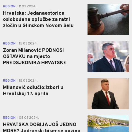
0
REGION
11.03.2024.
|
Hrvatska: Jedanaestorica
oslobođena optužbe za ratni
zločin u Glinskom Novom Selu
0
REGION
15.03.2024.
|
Zoran Milanović PODNOSI
OSTAVKU na mjesto
PREDSJEDNIKA HRVATSKE
0
REGION
15.03.2024.
|
Milanović odlučio:Izbori u
Hrvatskoj 17. aprila
0
REGION
05.03.2024.
|
HRVATSKA DOBIJA JOŠ JEDNO
MORE? Jadranski biser se poziva