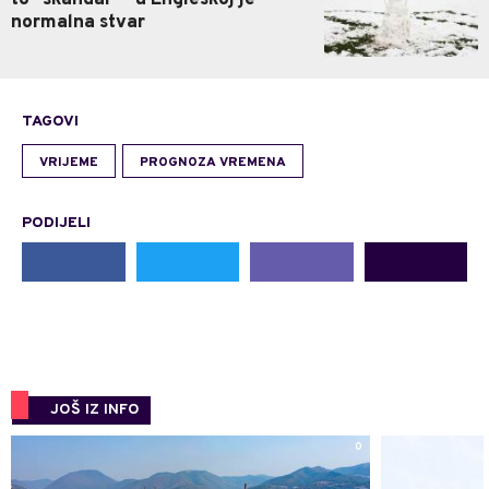
to "skandal" - u Engleskoj je
normalna stvar
TAGOVI
VRIJEME
PROGNOZA VREMENA
PODIJELI
JOŠ IZ INFO
0