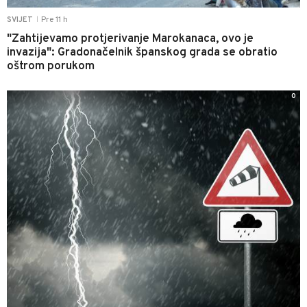
Pre 11 h
SVIJET
|
"Zahtijevamo protjerivanje Marokanaca, ovo je
invazija": Gradonačelnik španskog grada se obratio
oštrom porukom
0