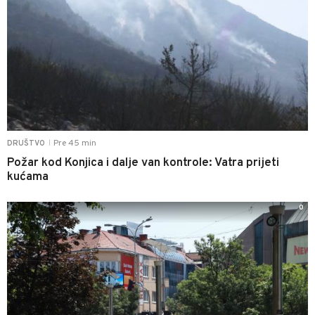
Pre 45 min
DRUŠTVO
|
Požar kod Konjica i dalje van kontrole: Vatra prijeti
kućama
0