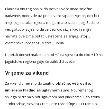
Planinski dio regiona bi do petka uveče imao snježne
padavine, ponegde uz jak sjeverozapadni vjetar, dok bi i
nizije jugoistoka regiona mogla imato slab snjeg. Sada je
već gotovo izvjesno da će veći dio nizija kao i ranijih
navrata ove zime ostati uskraćene za snijeg, stoji u
vremenskoj prognozi Marka Čubrila.
U petak dnevni maksimum od +2 na sjeveru do oko +10 na
jugoistoku regiona gdje će zahladiti uveče.
Vrijeme za vikend
Za vikend umereno do znatno
oblačno, vetrovito,
umjereno hladno ali uglavnom suvo
. Povremenog
snijega bi trebalo biti uglavnom nad planinama jugoistoka i
istoka Srbije, severa Crne Gore i središnje BiH i tamo bi