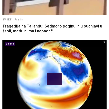
Pre 1 h
SVIJET
|
Tragedija na Tajlandu: Sedmoro poginulih u pucnjavi u
školi, među njima i napadač
0
6 slika