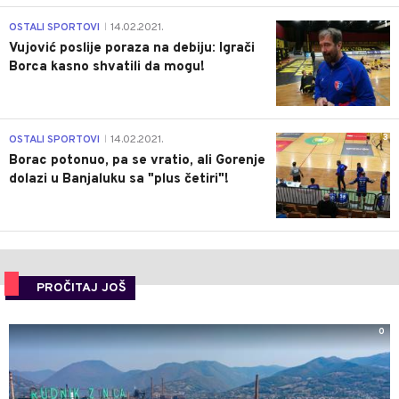
1
OSTALI SPORTOVI
14.02.2021.
|
Vujović poslije poraza na debiju: Igrači
Borca kasno shvatili da mogu!
3
OSTALI SPORTOVI
14.02.2021.
|
Borac potonuo, pa se vratio, ali Gorenje
dolazi u Banjaluku sa "plus četiri"!
PROČITAJ JOŠ
0