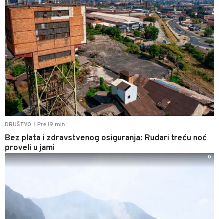
Pre 19 min
DRUŠTVO
|
Bez plata i zdravstvenog osiguranja: Rudari treću noć
proveli u jami
0