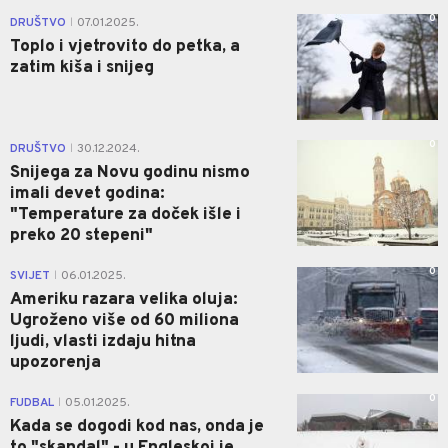
0
DRUŠTVO
07.01.2025.
|
Toplo i vjetrovito do petka, a
zatim kiša i snijeg
0
DRUŠTVO
30.12.2024.
|
Snijega za Novu godinu nismo
imali devet godina:
"Temperature za doček išle i
preko 20 stepeni"
0
SVIJET
06.01.2025.
|
Ameriku razara velika oluja:
Ugroženo više od 60 miliona
ljudi, vlasti izdaju hitna
upozorenja
0
FUDBAL
05.01.2025.
|
Kada se dogodi kod nas, onda je