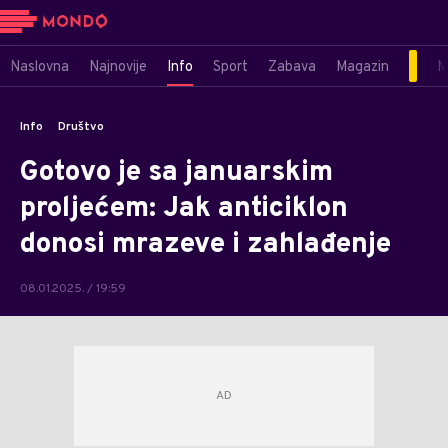
Naslovna
Najnovije
Info
Sport
Zabava
Magazin
M
Info
Društvo
Gotovo je sa januarskim
proljećem: Jak anticiklon
donosi mrazeve i zahlađenje
08.01.2025. / 19:59