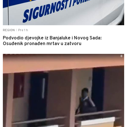
Pre 1 h
REGION
|
Podvodio djevojke iz Banjaluke i Novog Sada:
Osuđenik pronađen mrtav u zatvoru
0