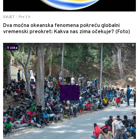
Pre 3 h
SVIJET
|
Dva moćna okeanska fenomena pokreću globalni
vremenski preokret: Kakva nas zima očekuje? (Foto)
0
5 slika