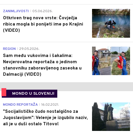
0
ZANIMLJIVOSTI
05.06.2026.
|
Otkriven trag nove vrste: Čovječja
ribica mogla bi ponijeti ime po Krajini
(VIDEO)
0
REGION
29.05.2026.
|
Sam među vukovima i šakalima:
Nevjerovatna reportaža o jedinom
stanovniku zaboravljenog zaseoka u
Dalmaciji (VIDEO)
MONDO U SLOVENIJI
4
MONDO REPORTAŽA
16.02.2021.
|
"Socijalističko čudo nostalgično za
Jugoslavijom": Velenje je izgubilo naziv,
ali je u duši ostalo Titovo!