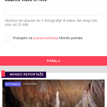
Ubacite video ili foto
Možete da ubacite do 3 fotografije ili videa. Ne smije biti
više od 25 MB.
Pristajete na
Mondo portala.
pravila korišćenja
POŠALJI
MONDO REPORTAŽE
0
21.07.2026.
PUTOVANJA