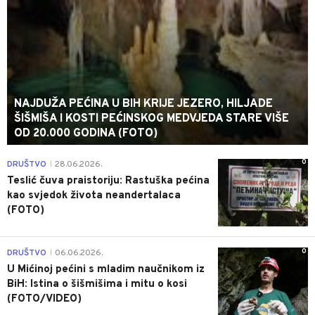
NAJDUŽA PEĆINA U BIH KRIJE JEZERO, HILJADE
ŠIŠMIŠA I KOSTI PEĆINSKOG MEDVJEDA STARE VIŠE
OD 20.000 GODINA (FOTO)
0
DRUŠTVO
28.06.2026.
|
Teslić čuva praistoriju: Rastuška pećina
kao svjedok života neandertalaca
(FOTO)
0
DRUŠTVO
06.06.2026.
|
U Mićinoj pećini s mladim naučnikom iz
BiH: Istina o šišmišima i mitu o kosi
(FOTO/VIDEO)