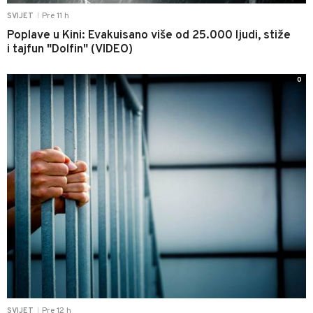
Pre 11 h
SVIJET
|
Poplave u Kini: Evakuisano više od 25.000 ljudi, stiže
i tajfun "Dolfin" (VIDEO)
0
Pre 12 h
SVIJET
|