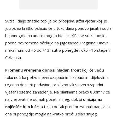
Sutra i dalje znatno toplije od prosjeka. Južni vjetar koji je
jutros na kratko oslabio će u toku dana ponovo jačati i sutra
bi ponegdje na udare mogao biti jak. Kiša se sutra posle
podne povremeno očekuje na jugozapadu regiona. Dnevni
maksimum od +6 do +13, sutra ponegde i oko +15 stepeni
Celzijusa.
Promenu vremena donosi hladan front
koji će već u
toku noći ka petku sjeverozapadnim i zapadnim dijelovima
regiona donijeti padavine, prolazno jak sjeverozapadni
vjetar i osetno zahlađenje. Na planinama preko 800mnv će
najvjerovatnije odmah početi snijeg, dok bi
u nizijama
najčešće bilo kiše
, a tek u petak pred prestanak padavina
ona bi ponegdje mogla na kratko preći u slab snijeg.