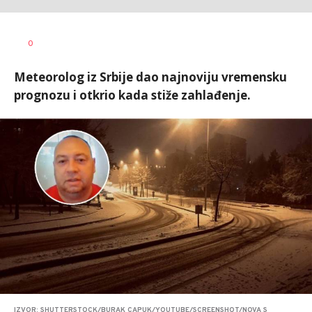
Nevena
AUTOR
0
Davidović
Meteorolog iz Srbije dao najnoviju vremensku
prognozu i otkrio kada stiže zahlađenje.
IZVOR: SHUTTERSTOCK/BURAK CAPUK/YOUTUBE/SCREENSHOT/NOVA S