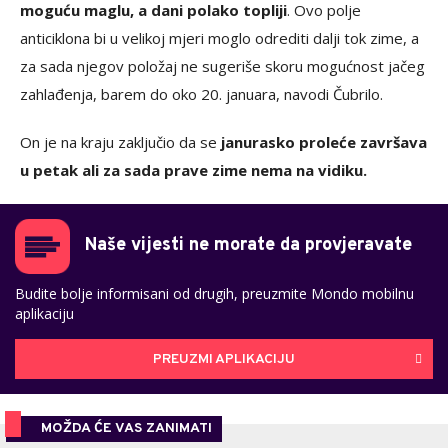
moguću maglu, a dani polako topliji
. Ovo polje
anticiklona bi u velikoj mjeri moglo odrediti dalji tok zime, a
za sada njegov položaj ne sugeriše skoru mogućnost jačeg
zahlađenja, barem do oko 20. januara, navodi Čubrilo.
On je na kraju zaključio da se
janurasko proleće završava
u petak ali za sada prave zime nema na vidiku.
Naše vijesti ne morate da provjeravate
Budite bolje informisani od drugih, preuzmite Mondo mobilnu
aplikaciju
PREUZMI APLIKACIJU
MOŽDA ĆE VAS ZANIMATI