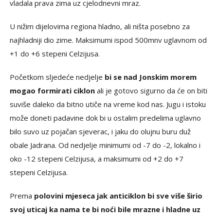
vladala prava zima uz cjelodnevni mraz.
U nižim dijelovima regiona hladno, ali ništa posebno za
najhladniji dio zime. Maksimumi ispod 500mnv uglavnom od
+1 do +6 stepeni Celzijusa.
Početkom sljedeće nedjelje
bi se nad Jonskim morem
mogao formirati ciklon
ali je gotovo sigurno da će on biti
suviše daleko da bitno utiče na vreme kod nas. Jugu i istoku
može doneti padavine dok bi u ostalim predelima uglavno
bilo suvo uz pojačan sjeverac, i jaku do olujnu buru duž
obale Jadrana. Od nedjelje minimumi od -7 do -2, lokalno i
oko -12 stepeni Celzijusa, a maksimumi od +2 do +7
stepeni Celzijusa.
Prema
polovini mjeseca jak anticiklon bi sve više širio
svoj uticaj ka nama te bi noći bile mrazne i hladne uz