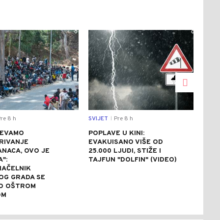
0
0
re 8 h
SVIJET
Pre 8 h
SVIJ
|
JEVAMO
POPLAVE U KINI:
AVG
RIVANJE
EVAKUISANO VIŠE OD
NA 
NACA, OVO JE
25.000 LJUDI, STIŽE I
ZBO
A":
TAJFUN "DOLFIN" (VIDEO)
NAP
AČELNIK
OG GRADA SE
O OŠTROM
OM