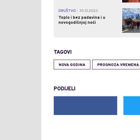
DRUŠTVO
30.12.2023.
|
Toplo i bez padavina i u
novogodišnjoj noći
TAGOVI
NOVA GODINA
PROGNOZA VREMENA
PODIJELI