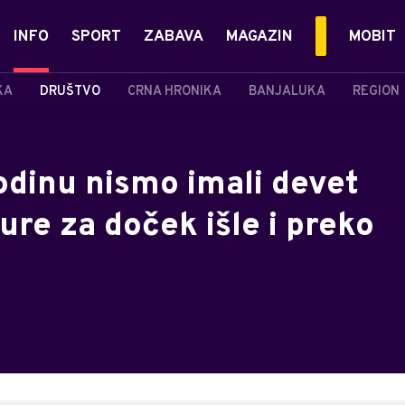
INFO
SPORT
ZABAVA
MAGAZIN
MOBIT
KA
DRUŠTVO
CRNA HRONIKA
BANJALUKA
REGION
odinu nismo imali devet
re za doček išle i preko