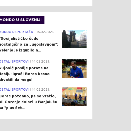
MONDO U SLOVENIJI
4
MONDO REPORTAŽA
16.02.2021.
|
"Socijalističko čudo
nostalgično za Jugoslavijom":
Velenje je izgubilo n...
1
OSTALI SPORTOVI
14.02.2021.
|
Vujović poslije poraza na
debiju: Igrači Borca kasno
shvatili da mogu!
3
OSTALI SPORTOVI
14.02.2021.
|
Borac potonuo, pa se vratio,
ali Gorenje dolazi u Banjaluku
sa "plus čet...