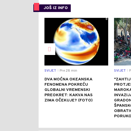
JOŠ IZ INFO
0
SVIJET
Pre 28 min
SVIJET
P
|
|
DVA MOĆNA OKEANSKA
"ZAHTI
FENOMENA POKREĆU
PROTJE
GLOBALNI VREMENSKI
MAROKA
PREOKRET: KAKVA NAS
INVAZIJ
ZIMA OČEKUJE? (FOTO)
GRADON
ŠPANSK
OBRATI
PORUK