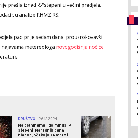
e prešla iznad -5°stepeni u većini predjela.
 podaci su analize RHMZ RS.
predjela pao prije sedam dana, prouzrokovavši
ma najavama metereologa
novogodišnja noć će
perature.
0
0
DRUŠTVO
26.12.2024.
|
Na planinama i do minus 14
stepeni: Narednih dana
hladno, očekuju se mraz i