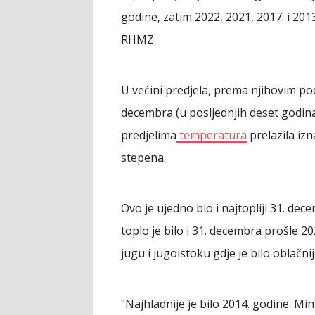
godine, zatim 2022, 2021, 2017. i 2013
RHMZ.
U većini predjela, prema njihovim p
decembra (u posljednjih deset godin
predjelima
temperatura
prelazila izn
stepena.
Ovo je ujedno bio i najtopliji 31. dec
toplo je bilo i 31. decembra prošle 2
jugu i jugoistoku gdje je bilo oblačn
"Najhladnije je bilo 2014. godine. M