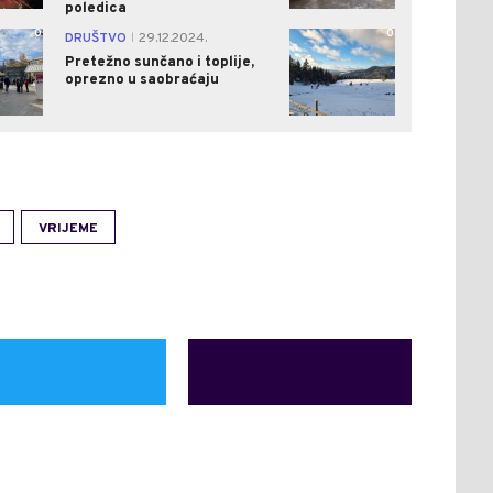
poledica
0
0
DRUŠTVO
29.12.2024.
|
Pretežno sunčano i toplije,
oprezno u saobraćaju
VRIJEME