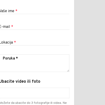
Vaše ime
*
E-mail
*
Lokacija
*
Ubacite video ili foto
Možete da ubacite do 3 fotografije ili videa. Ne