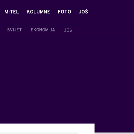
M:TEL
KOLUMNE
FOTO
JOŠ
SVIJET
EKONOMIJA
JOŠ