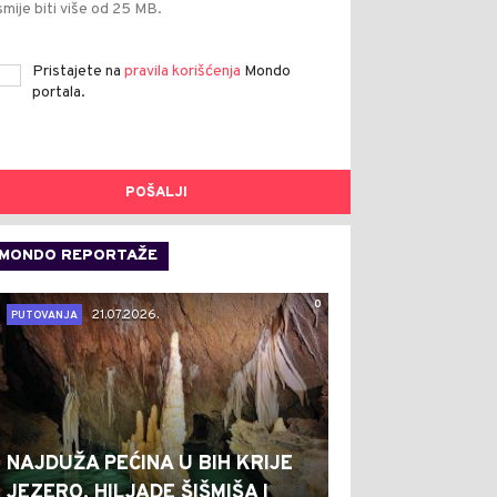
smije biti više od 25 MB.
Pristajete na
pravila korišćenja
Mondo
portala.
POŠALJI
MONDO REPORTAŽE
0
21.07.2026.
PUTOVANJA
NAJDUŽA PEĆINA U BIH KRIJE
JEZERO, HILJADE ŠIŠMIŠA I