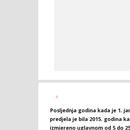
Dragana
AUTOR
0
Božić
Posljednja godina kada je 1. ja
predjela je bila 2015. godina k
izmjereno uglavnom od 5 do 25 