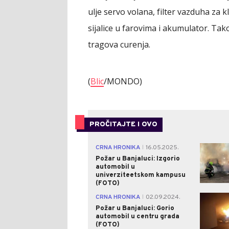
ulje servo volana, filter vazduha za 
sijalice u farovima i akumulator. Tak
tragova curenja.
(
Blic
/MONDO)
PROČITAJTE I OVO
CRNA HRONIKA
16.05.2025.
|
Požar u Banjaluci: Izgorio
automobil u
univerziteetskom kampusu
(FOTO)
CRNA HRONIKA
02.09.2024.
|
Požar u Banjaluci: Gorio
automobil u centru grada
(FOTO)