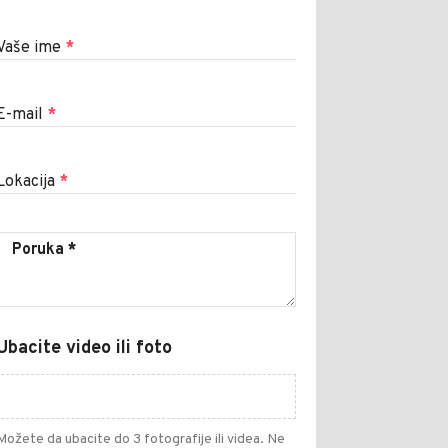
Vaše ime
*
E-mail
*
Lokacija
*
Ubacite video ili foto
Možete da ubacite do 3 fotografije ili videa. Ne