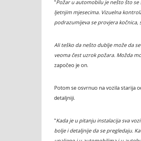
"
Požar u automobilu je nešto što se
ljetnjim mjesecima. Vizuelna kontrola
podrazumijeva se provjera kočnica, si
Ali teško da nešto dublje može da se p
veoma čest uzrok požara. Možda mož
započeo je on.
Potom se osvrnuo na vozila starija o
detaljniji.
"
Kada je u pitanju instalacija sva vo
bolje i detaljnije da se pregledaju. K
upaljeno i u automobilima i u autobus