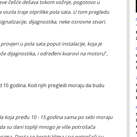
 sve češće dešava tokom vožnje, pogotovo u
 vozila traje otprilike pola sata. U tom pregledu
gnalizacije, dijagnostika, neke osnovne stvari.
rovjeri u pola sata poput instalacije, koja je
e dijagnostika, i određeni kvarovi na motoru
",
d 10 godina. Kod njih pregledi moraju da budu
zila koja pređu 10 - 15 godina sama po sebi moraju
ada su dani topliji mnogo je više potrošača
ima. Dosta se koristi klima i svi potrošači su