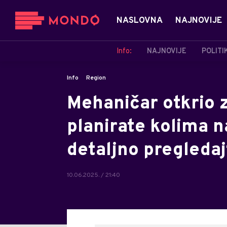
NASLOVNA
NAJNOVIJE
Info:
NAJNOVIJE
POLITI
Info
Region
Mehaničar otkrio z
planirate kolima n
detaljno pregledaj
10.06.2025. / 21:40