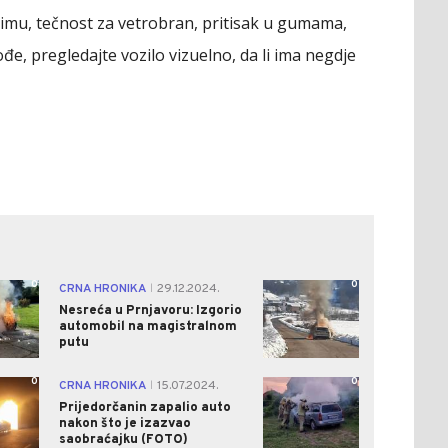
klimu, tečnost za vetrobran, pritisak u gumama,
ođe, pregledajte vozilo vizuelno, da li ima negdje
0
0
CRNA HRONIKA
29.12.2024.
|
Nesreća u Prnjavoru: Izgorio
automobil na magistralnom
putu
0
0
CRNA HRONIKA
15.07.2024.
|
Prijedorčanin zapalio auto
nakon što je izazvao
saobraćajku (FOTO)