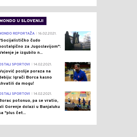
MONDO U SLOVENIJI
4
MONDO REPORTAŽA
16.02.2021.
|
"Socijalističko čudo
nostalgično za Jugoslavijom":
Velenje je izgubilo n...
1
OSTALI SPORTOVI
14.02.2021.
|
Vujović poslije poraza na
debiju: Igrači Borca kasno
shvatili da mogu!
3
OSTALI SPORTOVI
14.02.2021.
|
Borac potonuo, pa se vratio,
ali Gorenje dolazi u Banjaluku
sa "plus čet...