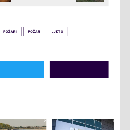
POŽARI
POŽAR
LJETO
0
0