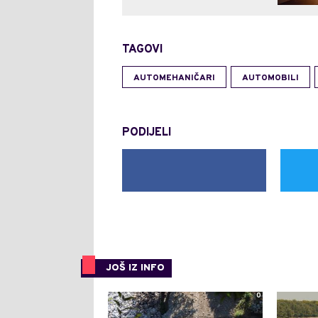
TAGOVI
AUTOMEHANIČARI
AUTOMOBILI
PODIJELI
JOŠ IZ INFO
0