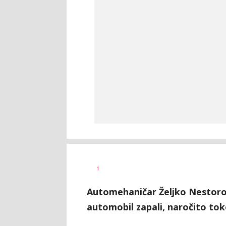
Aleksandar
AUTOR
1
Blagić
Automehaničar Željko Nestorov
automobil zapali, naročito tok