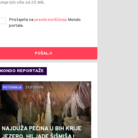
smije biti više od 25 MB.
Pristajete na
pravila korišćenja
Mondo
portala.
POŠALJI
MONDO REPORTAŽE
0
21.07.2026.
PUTOVANJA
NAJDUŽA PEĆINA U BIH KRIJE
JEZERO, HILJADE ŠIŠMIŠA I