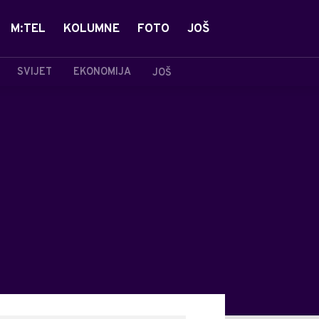
M:TEL
KOLUMNE
FOTO
JOŠ
SVIJET
EKONOMIJA
JOŠ