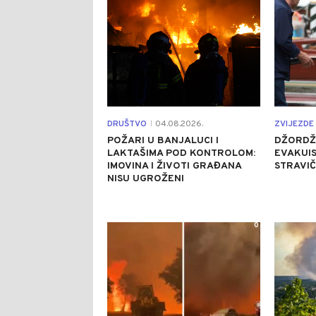
DRUŠTVO
04.08.2026.
ZVIJEZDE 
|
POŽARI U BANJALUCI I
DŽORDŽ
LAKTAŠIMA POD KONTROLOM:
EVAKUIS
IMOVINA I ŽIVOTI GRAĐANA
STRAVI
NISU UGROŽENI
0