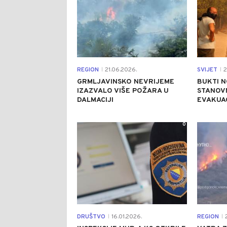
REGION
21.06.2026.
SVIJET
2
|
|
GRMLJAVINSKO NEVRIJEME
BUKTI N
IZAZVALO VIŠE POŽARA U
STANOV
DALMACIJI
EVAKUAC
0
DRUŠTVO
16.01.2026.
REGION
2
|
|