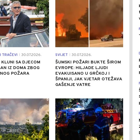
I TRAČEVI
30.07.2026.
SVIJET
30.07.2026.
|
|
 KLUNI SA DJECOM
ŠUMSKI POŽARI BUKTE ŠIROM
AN IZ DOMA ZBOG
EVROPE: HILJADE LJUDI
ČNOG POŽARA
EVAKUISANO U GRČKOJ I
ŠPANIJI, JAK VJETAR OTEŽAVA
GAŠENJE VATRE
0
0