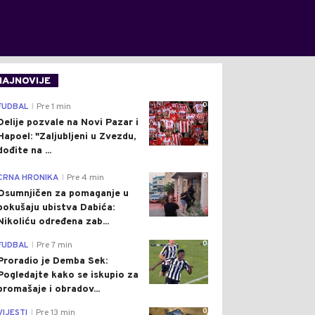
NAJNOVIJE
0
FUDBAL
Pre 1 min
|
Delije pozvale na Novi Pazar i
Hapoel: "Zaljubljeni u Zvezdu,
dođite na ...
0
CRNA HRONIKA
Pre 4 min
|
Osumnjičen za pomaganje u
pokušaju ubistva Dabića:
Nikoliću određena zab...
0
FUDBAL
Pre 7 min
|
Proradio je Demba Sek:
Pogledajte kako se iskupio za
promašaje i obradov...
0
VIJESTI
Pre 13 min
|