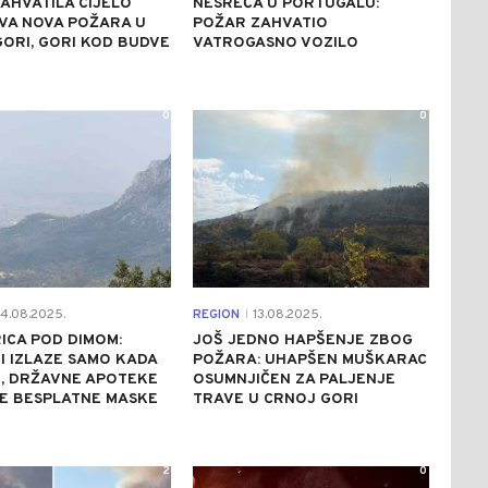
AHVATILA CIJELO
NESREĆA U PORTUGALU:
VA NOVA POŽARA U
POŽAR ZAHVATIO
ORI, GORI KOD BUDVE
VATROGASNO VOZILO
0
0
4.08.2025.
REGION
13.08.2025.
|
ICA POD DIMOM:
JOŠ JEDNO HAPŠENJE ZBOG
 IZLAZE SAMO KADA
POŽARA: UHAPŠEN MUŠKARAC
, DRŽAVNE APOTEKE
OSUMNJIČEN ZA PALJENJE
LE BESPLATNE MASKE
TRAVE U CRNOJ GORI
2
0