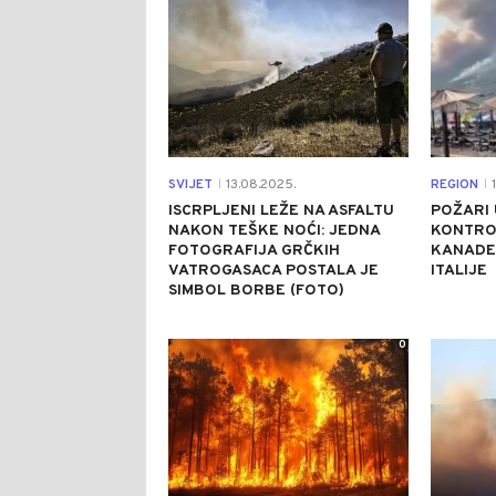
SVIJET
13.08.2025.
REGION
1
|
|
ISCRPLJENI LEŽE NA ASFALTU
POŽARI 
NAKON TEŠKE NOĆI: JEDNA
KONTRO
FOTOGRAFIJA GRČKIH
KANADER
VATROGASACA POSTALA JE
ITALIJE
SIMBOL BORBE (FOTO)
0