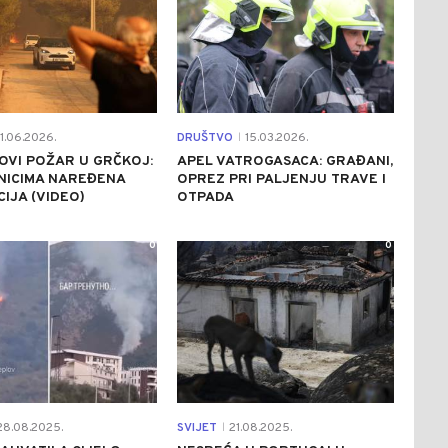
1.06.2026.
DRUŠTVO
15.03.2026.
|
OVI POŽAR U GRČKOJ:
APEL VATROGASACA: GRAĐANI,
NICIMA NAREĐENA
OPREZ PRI PALJENJU TRAVE I
IJA (VIDEO)
OTPADA
0
0
8.08.2025.
SVIJET
21.08.2025.
|