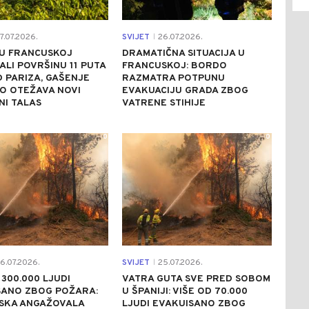
7.07.2026.
SVIJET
26.07.2026.
|
 U FRANCUSKOJ
DRAMATIČNA SITUACIJA U
LI POVRŠINU 11 PUTA
FRANCUSKOJ: BORDO
 PARIZA, GAŠENJE
RAZMATRA POTPUNU
O OTEŽAVA NOVI
EVAKUACIJU GRADA ZBOG
NI TALAS
VATRENE STIHIJE
0
0
6.07.2026.
SVIJET
25.07.2026.
|
 300.000 LJUDI
VATRA GUTA SVE PRED SOBOM
SANO ZBOG POŽARA:
U ŠPANIJI: VIŠE OD 70.000
SKA ANGAŽOVALA
LJUDI EVAKUISANO ZBOG