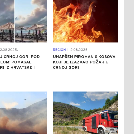
2.08.2025.
REGION
12.08.2025.
|
U CRNOJ GORI POD
UHAPŠEN PIROMAN S KOSOVA
LOM: POMAGALI
KOJI JE IZAZVAO POŽAR U
I IZ HRVATSKE I
CRNOJ GORI
0
0