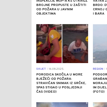
INSPEKCIJE MUP-A KS OTKRILE
VATRA Z
BROJNE PROPUSTE U ZAŠTITI
BRDO: D
OD POŽARA U JAVNIM
CRNOJ G
OBJEKTIMA
I BARA
0
SVIJET
16.08.2025.
REGION
1
|
|
PORODICA SKOČILA U MORE
PODGOR
BJEŽEĆI OD POŽARA:
GRAĐANI
STRAVIČAN SNIMAK IZ GRČKE,
MORAJU
SPAS STIGAO U POSLJEDNJI
IM DIJE
ČAS (VIDEO)
(FOTO)
0