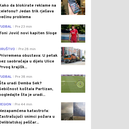
Kako da blokirate reklame na
telefonu​? Jedan trik rješava
većinu problema
0
FUDBAL
Pre 23 min
|
Toni Jović novi kapiten Sloge
0
DRUŠTVO
Pre 28 min
|
Privremena obustava: U petak
bez saobraćaja u dijelu Ulice
Prvog krajišk...
0
FUDBAL
Pre 38 min
|
Šta uradi Demba Sek?
Sebičnost koštala Partizan,
pogledajte šta je uradi...
0
REGION
Pre 44 min
|
Nezapamćena katastrofa:
Zastrašujući snimci požara u
Deliblatskoj peščar...