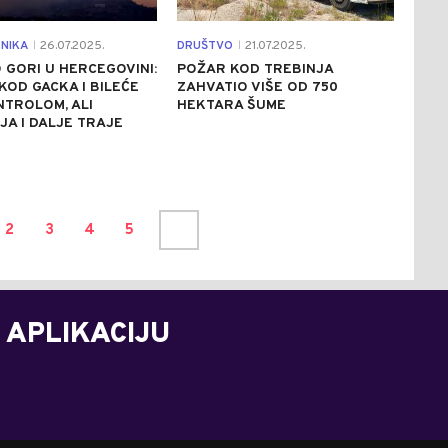
NIKA
26.07.2025.
DRUŠTVO
21.07.2025.
|
|
GORI U HERCEGOVINI:
POŽAR KOD TREBINJA
KOD GACKA I BILEĆE
ZAHVATIO VIŠE OD 750
TROLOM, ALI
HEKTARA ŠUME
JA I DALJE TRAJE
2
3
4
5
 APLIKACIJU