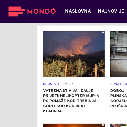
NASLOVNA
NAJNOVIJE
0
DRUŠTVO
Pre 9 h
CRNA HRO
|
VATRENA STIHIJA I DALJE
DOBOJ:
PRIJETI: HELIKOPTER MUP-A
PLINSKA
RS POMAŽE KOD TREBINJA,
GORJELO
GORI I KOD KONJICA I
PLOČNI
KLADNJA
0