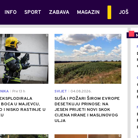
INFO
SPORT
ZABAVA
MAGAZIN
JOŠ
0
0
NIKA
Pre 13 h
SVIJET
04.08.2026.
|
|
 EKSPLODIRALA
SUŠA I POŽARI ŠIROM EVROPE
 BOCA U MAJEVCU,
DESETKUJU PRINOSE: NA
 I NISKO RASTINJE U
JESEN PRIJETI NOVI SKOK
KU
CIJENA HRANE I MASLINOVOG
ULJA
0
0