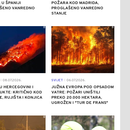
 U ŠPANIJI
POŽARA KOD MADRIDA,
ŠENO VANREDNO
PROGLAŠENO VANREDNO
STANJE
0
0
08.07.2026.
SVIJET
06.07.2026.
|
|
U HERCEGOVINI I
JUŽNA EVROPA POD OPSADOM
UKTE: KRITIČNO KOD
VATRE: POŽARI UNIŠTILI
E, RUJIŠTA I KONJICA
PREKO 20.000 HEKTARA,
UGROŽEN I "TUR DE FRANS"
0
0