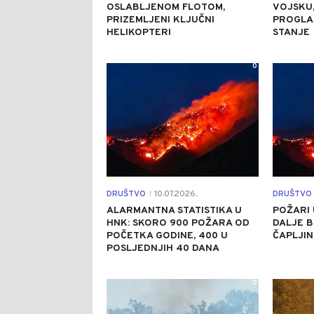
OSLABLJENOM FLOTOM,
VOJSKU,
PRIZEMLJENI KLJUČNI
PROGLA
HELIKOPTERI
STANJE
0
DRUŠTVO
10.07.2026.
DRUŠTVO
|
ALARMANTNA STATISTIKA U
POŽARI 
HNK: SKORO 900 POŽARA OD
DALJE B
POČETKA GODINE, 400 U
ČAPLJIN
POSLJEDNJIH 40 DANA
0