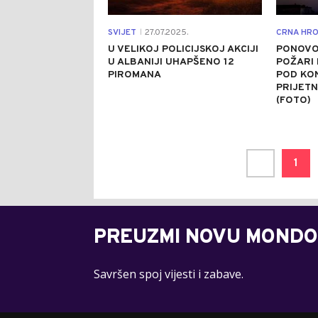
SVIJET
27.07.2025.
CRNA HRO
|
U VELIKOJ POLICIJSKOJ AKCIJI
PONOVO 
U ALBANIJI UHAPŠENO 12
POŽARI 
PIROMANA
POD KON
PRIJETN
(FOTO)
1
PREUZMI NOVU MONDO
Savršen spoj vijesti i zabave.