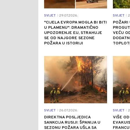
SVIJET
29.07.2026.
SVIJET
2
|
|
"CIJELA EVROPA MOGLA BI BITI
POŽARI
U PLAMENU": DRAMATIČNO
PROGUTA
UPOZORENJE EU, STRAHUJE
VEĆU OD
SE OD NAJGORE SEZONE
DODATN
POŽARA U ISTORIJI
TOPLOT
0
SVIJET
26.07.2026.
SVIJET
2
|
|
DIREKTNA POSLJEDICA
VIŠE OD
SANKCIJA RUSIJI: ŠPANIJA U
EVAKUI
SEZONU POŽARA UŠLA SA
FRANCU