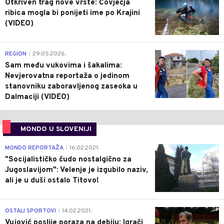
Otkriven trag nove vrste: Čovječja
ribica mogla bi ponijeti ime po Krajini
(VIDEO)
0
REGION
29.05.2026.
|
Sam među vukovima i šakalima:
Nevjerovatna reportaža o jedinom
stanovniku zaboravljenog zaseoka u
Dalmaciji (VIDEO)
MONDO U SLOVENIJI
4
MONDO REPORTAŽA
16.02.2021.
|
"Socijalističko čudo nostalgično za
Jugoslavijom": Velenje je izgubilo naziv,
ali je u duši ostalo Titovo!
1
OSTALI SPORTOVI
14.02.2021.
|
Vujović poslije poraza na debiju: Igrači