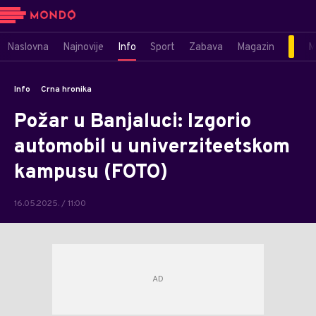
Naslovna
Najnovije
Info
Sport
Zabava
Magazin
M
Info
Crna hronika
Požar u Banjaluci: Izgorio
automobil u univerziteetskom
kampusu (FOTO)
16.05.2025. / 11:00