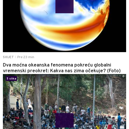
Pre 23 min
SVIJET
|
Dva moćna okeanska fenomena pokreću globalni
vremenski preokret: Kakva nas zima očekuje? (Foto)
0
5 slika