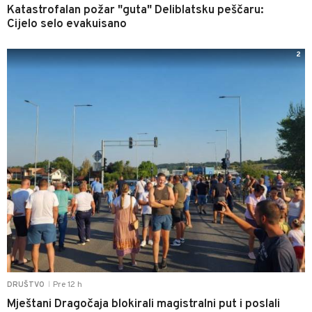
Katastrofalan požar "guta" Deliblatsku peščaru:
Cijelo selo evakuisano
2
Pre 12 h
DRUŠTVO
|
Mještani Dragočaja blokirali magistralni put i poslali