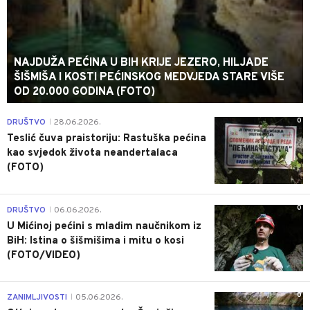
NAJDUŽA PEĆINA U BIH KRIJE JEZERO, HILJADE
ŠIŠMIŠA I KOSTI PEĆINSKOG MEDVJEDA STARE VIŠE
OD 20.000 GODINA (FOTO)
0
DRUŠTVO
28.06.2026.
|
Teslić čuva praistoriju: Rastuška pećina
kao svjedok života neandertalaca
(FOTO)
0
DRUŠTVO
06.06.2026.
|
U Mićinoj pećini s mladim naučnikom iz
BiH: Istina o šišmišima i mitu o kosi
(FOTO/VIDEO)
0
ZANIMLJIVOSTI
05.06.2026.
|