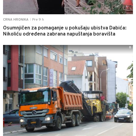
Pre 9 h
CRNA HRONIKA
|
Osumnjičen za pomaganje u pokušaju ubistva Dabića:
Nikoliću određena zabrana napuštanja boravišta
0