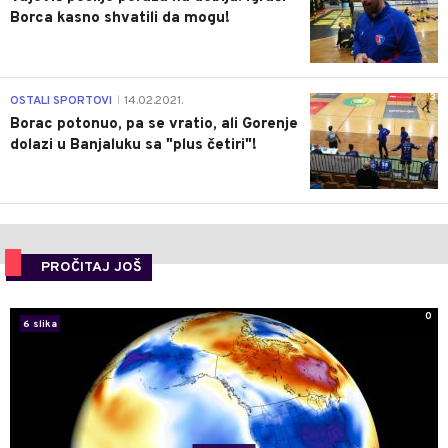
Borca kasno shvatili da mogu!
3
OSTALI SPORTOVI
14.02.2021.
|
Borac potonuo, pa se vratio, ali Gorenje
dolazi u Banjaluku sa "plus četiri"!
PROČITAJ JOŠ
0
6 slika