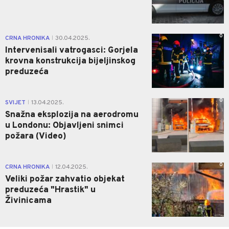
0
CRNA HRONIKA
30.04.2025.
|
Intervenisali vatrogasci: Gorjela
krovna konstrukcija bijeljinskog
preduzeća
0
SVIJET
13.04.2025.
|
Snažna eksplozija na aerodromu
u Londonu: Objavljeni snimci
požara (Video)
0
CRNA HRONIKA
12.04.2025.
|
Veliki požar zahvatio objekat
preduzeća "Hrastik" u
Živinicama