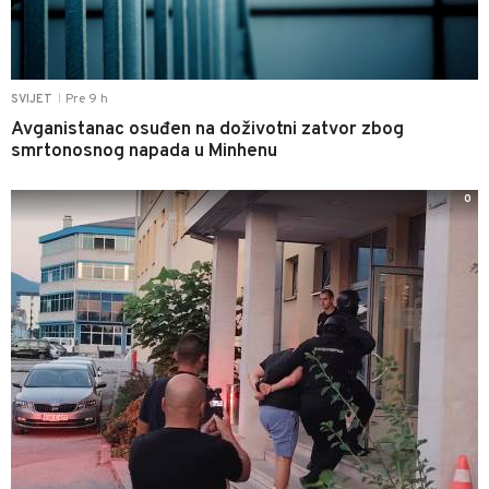
Pre 9 h
SVIJET
|
Avganistanac osuđen na doživotni zatvor zbog
smrtonosnog napada u Minhenu
0