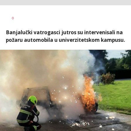
Dragana
AUTOR
0
Božić
Banjalučki vatrogasci jutros su intervenisali na
požaru automobila u univerzitetskom kampusu.