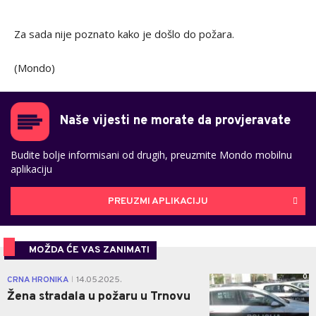
Za sada nije poznato kako je došlo do požara.
(Mondo)
Naše vijesti ne morate da provjeravate
Budite bolje informisani od drugih, preuzmite Mondo mobilnu
aplikaciju
PREUZMI APLIKACIJU
MOŽDA ĆE VAS ZANIMATI
0
CRNA HRONIKA
14.05.2025.
|
Žena stradala u požaru u Trnovu