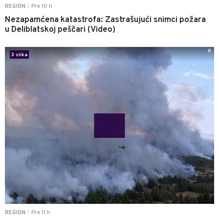
Pre 10 h
REGION
|
Nezapamćena katastrofa: Zastrašujući snimci požara
u Deliblatskoj peščari (Video)
0
3 slika
Pre 11 h
REGION
|