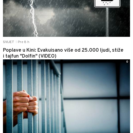
Pre 8 h
SVIJET
|
Poplave u Kini: Evakuisano više od 25.000 ljudi, stiže
i tajfun "Dolfin" (VIDEO)
0