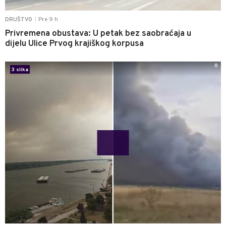
Pre 9 h
DRUŠTVO
|
Privremena obustava: U petak bez saobraćaja u
dijelu Ulice Prvog krajiškog korpusa
0
3 slika