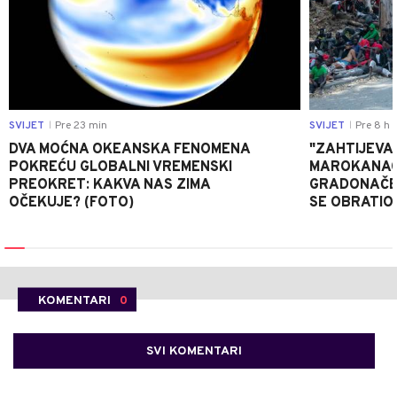
SVIJET
Pre 23 min
SVIJET
Pre 8 h
|
|
DVA MOĆNA OKEANSKA FENOMENA
"ZAHTIJEVA
POKREĆU GLOBALNI VREMENSKI
MAROKANACA
PREOKRET: KAKVA NAS ZIMA
GRADONAČE
OČEKUJE? (FOTO)
SE OBRATI
KOMENTARI
0
SVI KOMENTARI