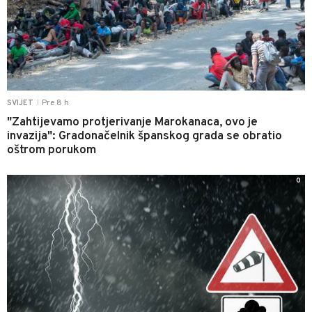
Pre 8 h
SVIJET
|
"Zahtijevamo protjerivanje Marokanaca, ovo je
invazija": Gradonačelnik španskog grada se obratio
oštrom porukom
0