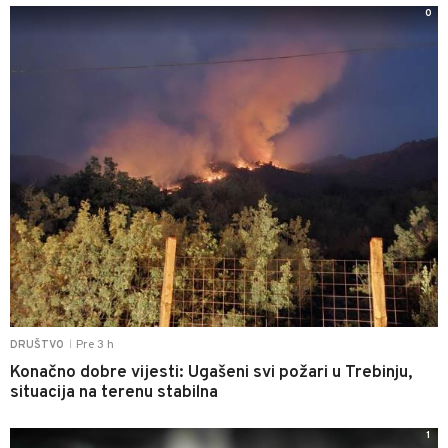
0
Pre 3 h
DRUŠTVO
|
Konačno dobre vijesti: Ugašeni svi požari u Trebinju,
situacija na terenu stabilna
1