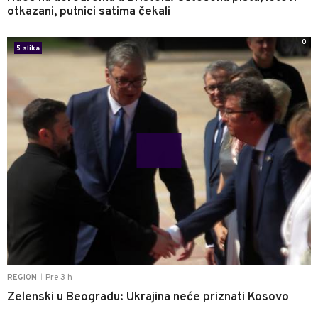
otkazani, putnici satima čekali
0
5 slika
Pre 3 h
REGION
|
Zelenski u Beogradu: Ukrajina neće priznati Kosovo