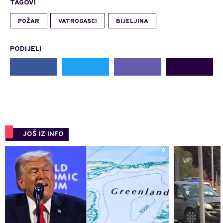
TAGOVI
POŽAR
VATROGASCI
BIJELJINA
PODIJELI
JOŠ IZ INFO
0