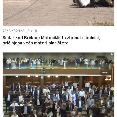
Pre 1 h
CRNA HRONIKA
|
Sudar kod Brčkog: Motociklista zbrinut u bolnici,
pričinjena veća materijalna šteta
0