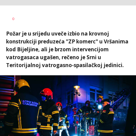
Dušan
AUTOR
0
Volaš
Požar je u srijedu uveče izbio na krovnoj
konstrukciji preduzeća "ZP komerc" u Vršanima
kod Bijeljine, ali je brzom intervencijom
vatrogasaca ugašen, rečeno je Srni u
Teritorijalnoj vatrogasno-spasilačkoj jedinici.