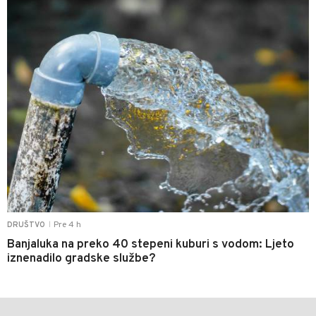
Pre 4 h
DRUŠTVO
|
Banjaluka na preko 40 stepeni kuburi s vodom: Ljeto
iznenadilo gradske službe?