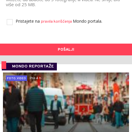
više od 25 MB.
Pristajete na
Mondo portala.
pravila korišćenja
POŠALJI
MONDO REPORTAŽE
0
Pre 4 h
FOTO, VIDEO