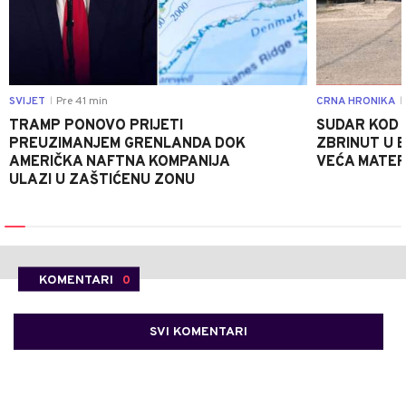
SVIJET
Pre 41 min
CRNA HRONIKA
|
|
TRAMP PONOVO PRIJETI
SUDAR KOD 
PREUZIMANJEM GRENLANDA DOK
ZBRINUT U B
AMERIČKA NAFTNA KOMPANIJA
VEĆA MATER
ULAZI U ZAŠTIĆENU ZONU
KOMENTARI
0
SVI KOMENTARI