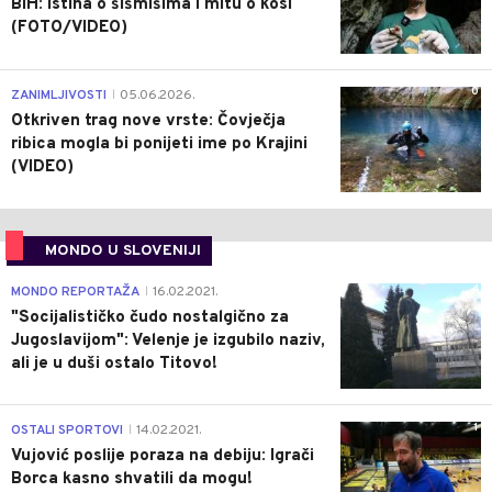
BiH: Istina o šišmišima i mitu o kosi
(FOTO/VIDEO)
0
ZANIMLJIVOSTI
05.06.2026.
|
Otkriven trag nove vrste: Čovječja
ribica mogla bi ponijeti ime po Krajini
(VIDEO)
MONDO U SLOVENIJI
4
MONDO REPORTAŽA
16.02.2021.
|
"Socijalističko čudo nostalgično za
Jugoslavijom": Velenje je izgubilo naziv,
ali je u duši ostalo Titovo!
1
OSTALI SPORTOVI
14.02.2021.
|
Vujović poslije poraza na debiju: Igrači
Borca kasno shvatili da mogu!