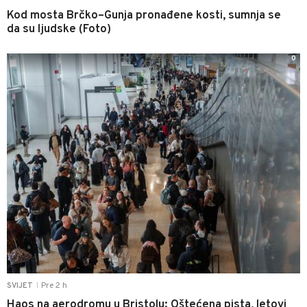
Kod mosta Brčko–Gunja pronađene kosti, sumnja se
da su ljudske (Foto)
0
Pre 2 h
SVIJET
|
Haos na aerodromu u Bristolu: Oštećena pista, letovi