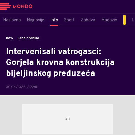
Naslovna
Najnovije
Info
Sport
Zabava
Magazin
M
Info
Crna hronika
Intervenisali vatrogasci:
Gorjela krovna konstrukcija
bijeljinskog preduzeća
30.04.2025. / 22:11