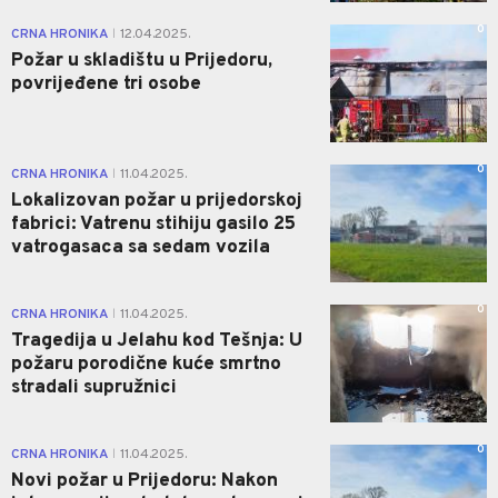
0
CRNA HRONIKA
12.04.2025.
|
Požar u skladištu u Prijedoru,
povrijeđene tri osobe
0
CRNA HRONIKA
11.04.2025.
|
Lokalizovan požar u prijedorskoj
fabrici: Vatrenu stihiju gasilo 25
vatrogasaca sa sedam vozila
0
CRNA HRONIKA
11.04.2025.
|
Tragedija u Jelahu kod Tešnja: U
požaru porodične kuće smrtno
stradali supružnici
0
CRNA HRONIKA
11.04.2025.
|
Novi požar u Prijedoru: Nakon