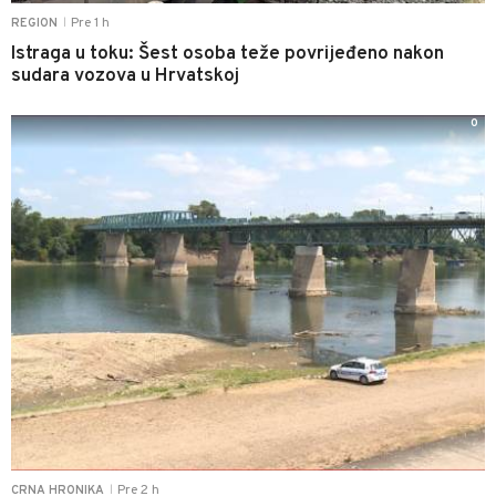
Pre 1 h
REGION
|
Istraga u toku: Šest osoba teže povrijeđeno nakon
sudara vozova u Hrvatskoj
0
Pre 2 h
CRNA HRONIKA
|