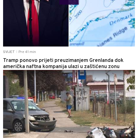
Pre 41 min
SVIJET
|
Tramp ponovo prijeti preuzimanjem Grenlanda dok
američka naftna kompanija ulazi u zaštićenu zonu
0