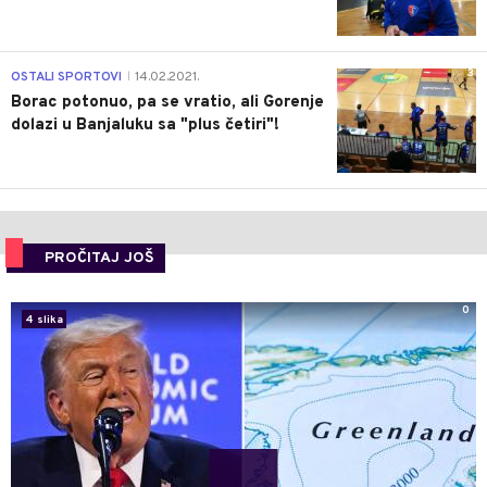
3
OSTALI SPORTOVI
14.02.2021.
|
Borac potonuo, pa se vratio, ali Gorenje
dolazi u Banjaluku sa "plus četiri"!
PROČITAJ JOŠ
0
4 slika