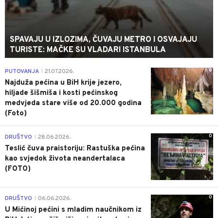
SPAVAJU U IZLOZIMA, ČUVAJU METRO I OSVAJAJU
TURISTE: MAČKE SU VLADARI ISTANBULA
0
PUTOVANJA
21.07.2026.
|
Najduža pećina u BiH krije jezero,
hiljade šišmiša i kosti pećinskog
medvjeda stare više od 20.000 godina
(Foto)
0
DRUŠTVO
28.06.2026.
|
Teslić čuva praistoriju: Rastuška pećina
kao svjedok života neandertalaca
(FOTO)
0
DRUŠTVO
06.06.2026.
|
U Mićinoj pećini s mladim naučnikom iz