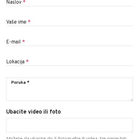
Naslov
*
Vaše ime
*
E-mail
*
Lokacija
*
Ubacite video ili foto
Možete da ubacite do 3 fotografije ili videa. Ne smije biti