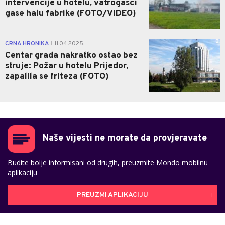
intervencije u hotelu, vatrogasci
gase halu fabrike (FOTO/VIDEO)
0
CRNA HRONIKA
11.04.2025.
|
Centar grada nakratko ostao bez
struje: Požar u hotelu Prijedor,
zapalila se friteza (FOTO)
Naše vijesti ne morate da provjeravate
Budite bolje informisani od drugih, preuzmite Mondo mobilnu
aplikaciju
PREUZMI APLIKACIJU