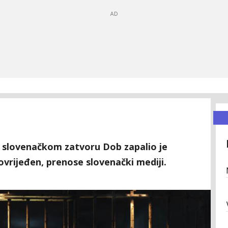
u slovenačkom zatvoru Dob zapalio je
povrijeđen, prenose slovenački mediji.