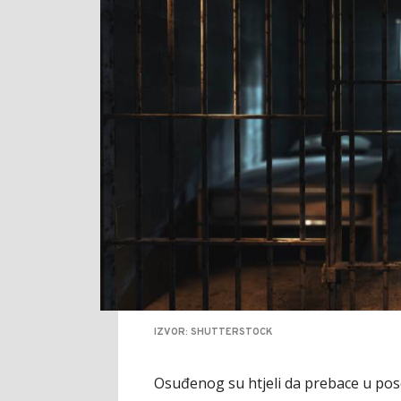
IZVOR: SHUTTERSTOCK
Osuđenog su htjeli da prebace u pos