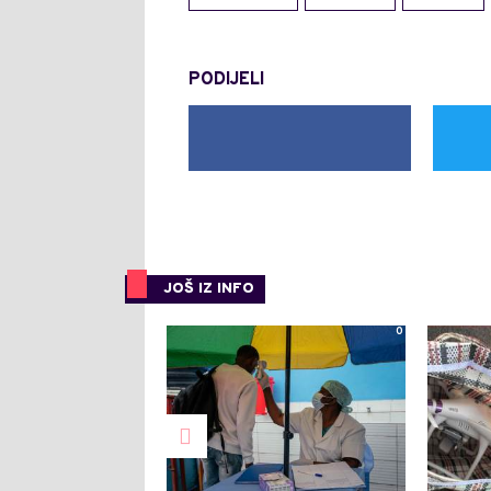
PODIJELI
JOŠ IZ INFO
0