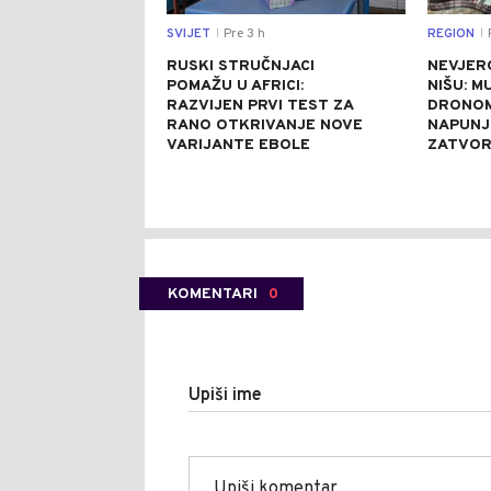
SVIJET
Pre 3 h
REGION
P
|
|
RUSKI STRUČNJACI
NEVJER
POMAŽU U AFRICI:
NIŠU: M
RAZVIJEN PRVI TEST ZA
DRONOM
RANO OTKRIVANJE NOVE
NAPUNJ
VARIJANTE EBOLE
ZATVO
KOMENTARI
0
Upiši ime