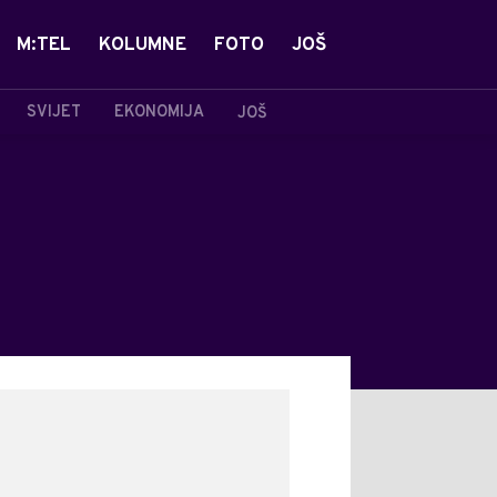
M:TEL
KOLUMNE
FOTO
JOŠ
SVIJET
EKONOMIJA
JOŠ