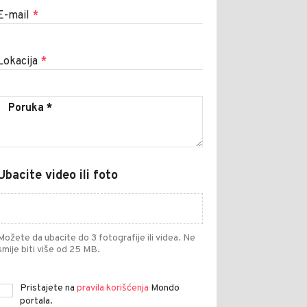
E-mail
*
Lokacija
*
Ubacite video ili foto
Možete da ubacite do 3 fotografije ili videa. Ne
smije biti više od 25 MB.
Pristajete na
pravila korišćenja
Mondo
portala.