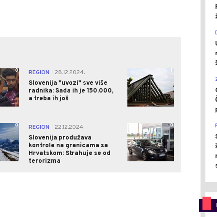
0
1
REGION
28.12.2024.
|
Slovenija "uvozi" sve više
radnika: Sada ih je 150.000,
a treba ih još
0
0
REGION
22.12.2024.
|
Slovenija produžava
kontrole na granicama sa
Hrvatskom: Strahuje se od
terorizma