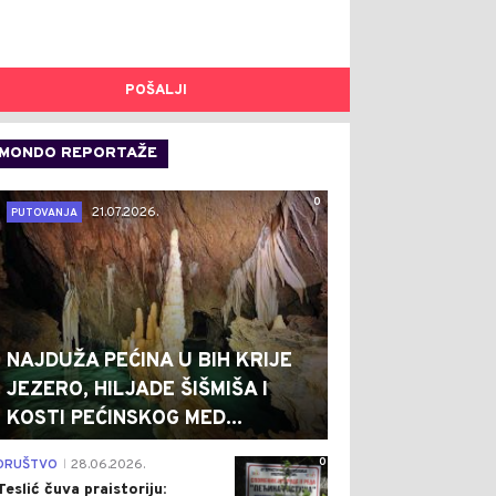
POŠALJI
MONDO REPORTAŽE
0
21.07.2026.
PUTOVANJA
NAJDUŽA PEĆINA U BIH KRIJE
JEZERO, HILJADE ŠIŠMIŠA I
KOSTI PEĆINSKOG MED...
0
DRUŠTVO
28.06.2026.
|
Teslić čuva praistoriju: