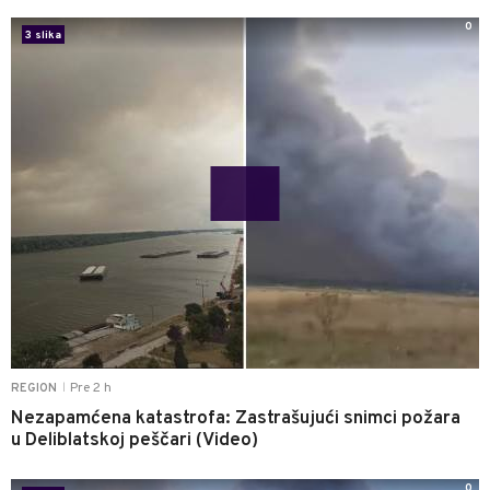
0
3 slika
Pre 2 h
REGION
|
Nezapamćena katastrofa: Zastrašujući snimci požara
u Deliblatskoj peščari (Video)
0