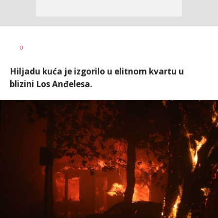
Jana
AUTOR
0
Desovski
Hiljadu kuća je izgorilo u elitnom kvartu u
blizini Los Anđelesa.