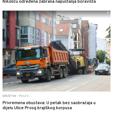
Nikoliću određena zabrana napuštanja boravišta
0
Pre 2 h
DRUŠTVO
|
Privremena obustava: U petak bez saobraćaja u
dijelu Ulice Prvog krajiškog korpusa