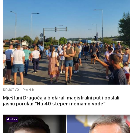
Pre 4 h
DRUŠTVO
|
Mještani Dragočaja blokirali magistralni put i poslali
jasnu poruku: "Na 40 stepeni nemamo vode"
1
4 slika