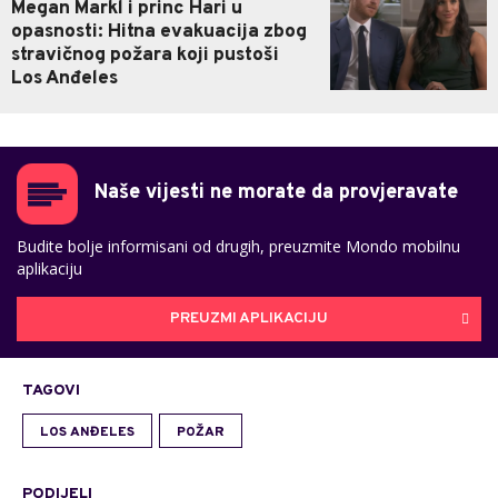
Megan Markl i princ Hari u
opasnosti: Hitna evakuacija zbog
stravičnog požara koji pustoši
Los Anđeles
Naše vijesti ne morate da provjeravate
Budite bolje informisani od drugih, preuzmite Mondo mobilnu
aplikaciju
PREUZMI APLIKACIJU
TAGOVI
LOS ANĐELES
POŽAR
PODIJELI