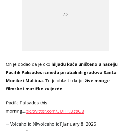
On je dodao da je oko
hiljadu kuća uništeno u naselju
Pacifik Palisades između priobalnih gradova Santa
Monike i Malibua.
To je oblast u kojoj
žive mnoge
filmske i muzičke zvijezde.
Pacific Palisades this
morning....
pic.twitter.com/3DJTKBgsO8
January 8, 2025
— Volcaholic (@volcaholic1)