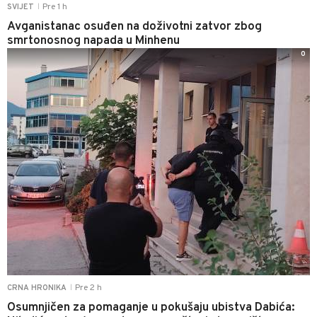
Pre 1 h
SVIJET
|
Avganistanac osuđen na doživotni zatvor zbog
smrtonosnog napada u Minhenu
0
Pre 2 h
CRNA HRONIKA
|
Osumnjičen za pomaganje u pokušaju ubistva Dabića: