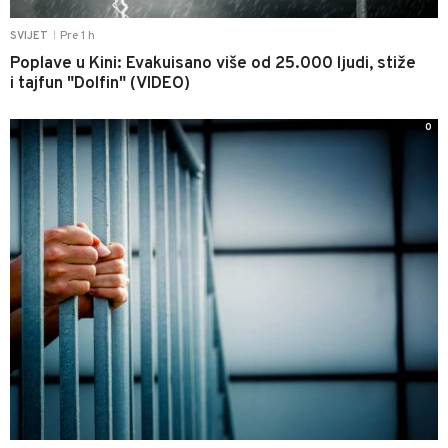
Pre 1 h
SVIJET
|
Poplave u Kini: Evakuisano više od 25.000 ljudi, stiže
i tajfun "Dolfin" (VIDEO)
0