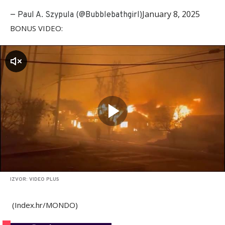
January 8, 2025
— Paul A. Szypula (@Bubblebathgirl)
BONUS VIDEO:
zvuk
IZVOR: VIDEO PLUS
(Index.hr/MONDO)