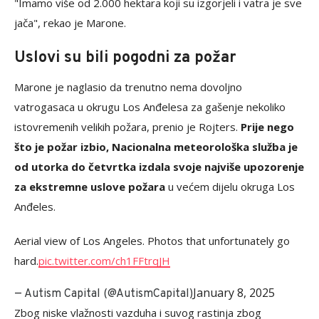
"Imamo više od 2.000 hektara koji su izgorjeli i vatra je sve
jača", rekao je Marone.
Uslovi su bili pogodni za požar
Marone je naglasio da trenutno nema dovoljno
vatrogasaca u okrugu Los Anđelesa za gašenje nekoliko
istovremenih velikih požara, prenio je Rojters.
Prije nego
što je požar izbio, Nacionalna meteorološka služba je
od utorka do četvrtka izdala svoje najviše upozorenje
za ekstremne uslove požara
u većem dijelu okruga Los
Anđeles.
Aerial view of Los Angeles. Photos that unfortunately go
hard.
pic.twitter.com/ch1FFtrqJH
January 8, 2025
— Autism Capital (@AutismCapital)
Zbog niske vlažnosti vazduha i suvog rastinja zbog