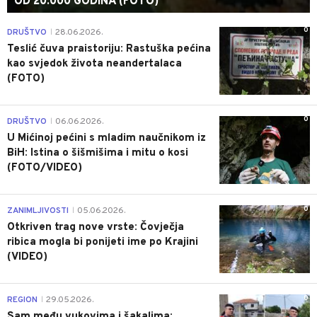
OD 20.000 GODINA (FOTO)
0
DRUŠTVO
28.06.2026.
|
Teslić čuva praistoriju: Rastuška pećina
kao svjedok života neandertalaca
(FOTO)
0
DRUŠTVO
06.06.2026.
|
U Mićinoj pećini s mladim naučnikom iz
BiH: Istina o šišmišima i mitu o kosi
(FOTO/VIDEO)
0
ZANIMLJIVOSTI
05.06.2026.
|
Otkriven trag nove vrste: Čovječja
ribica mogla bi ponijeti ime po Krajini
(VIDEO)
0
REGION
29.05.2026.
|
Sam među vukovima i šakalima: