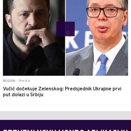
Pre 4 h
REGION
|
Vučić dočekuje Zelenskog: Predsjednik Ukrajine prvi
put dolazi u Srbiju