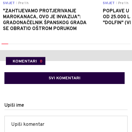
SVIJET
Pre 1 h
SVIJET
Pre 1 h
|
|
"ZAHTIJEVAMO PROTJERIVANJE
POPLAVE U K
MAROKANACA, OVO JE INVAZIJA":
OD 25.000 LJ
GRADONAČELNIK ŠPANSKOG GRADA
"DOLFIN" (V
SE OBRATIO OŠTROM PORUKOM
KOMENTARI
0
SVI KOMENTARI
Upiši ime