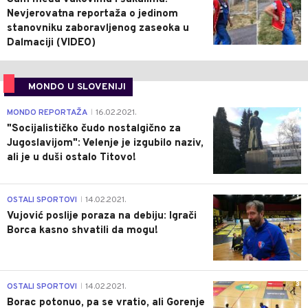
Nevjerovatna reportaža o jedinom
stanovniku zaboravljenog zaseoka u
Dalmaciji (VIDEO)
MONDO U SLOVENIJI
4
MONDO REPORTAŽA
16.02.2021.
|
"Socijalističko čudo nostalgično za
Jugoslavijom": Velenje je izgubilo naziv,
ali je u duši ostalo Titovo!
1
OSTALI SPORTOVI
14.02.2021.
|
Vujović poslije poraza na debiju: Igrači
Borca kasno shvatili da mogu!
3
OSTALI SPORTOVI
14.02.2021.
|
Borac potonuo, pa se vratio, ali Gorenje