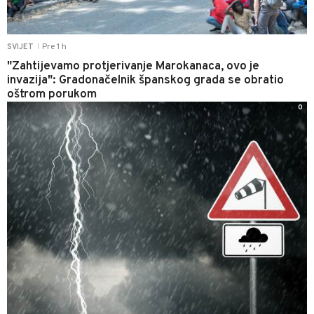
Pre 1 h
SVIJET
|
"Zahtijevamo protjerivanje Marokanaca, ovo je
invazija": Gradonačelnik španskog grada se obratio
oštrom porukom
0