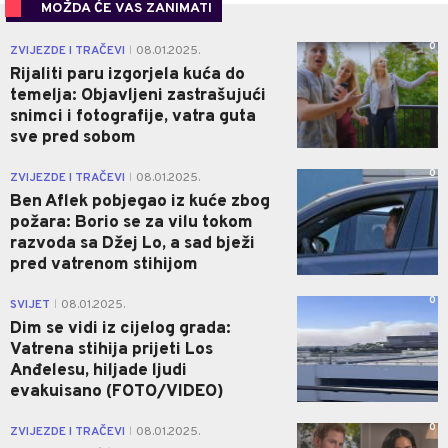
MOŽDA ĆE VAS ZANIMATI
0
ZVIJEZDE I TRAČEVI
08.01.2025.
|
Rijaliti paru izgorjela kuća do
temelja: Objavljeni zastrašujući
snimci i fotografije, vatra guta
sve pred sobom
0
ZVIJEZDE I TRAČEVI
08.01.2025.
|
Ben Aflek pobjegao iz kuće zbog
požara: Borio se za vilu tokom
razvoda sa Džej Lo, a sad bježi
pred vatrenom stihijom
0
SVIJET
08.01.2025.
|
Dim se vidi iz cijelog grada:
Vatrena stihija prijeti Los
Anđelesu, hiljade ljudi
evakuisano (FOTO/VIDEO)
0
ZVIJEZDE I TRAČEVI
08.01.2025.
|