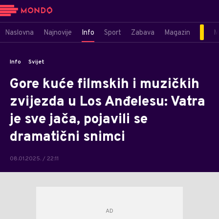
Naslovna
Najnovije
Info
Sport
Zabava
Magazin
M
Info
Svijet
Gore kuće filmskih i muzičkih
zvijezda u Los Anđelesu: Vatra
je sve jača, pojavili se
dramatični snimci
08.01.2025. / 22:11