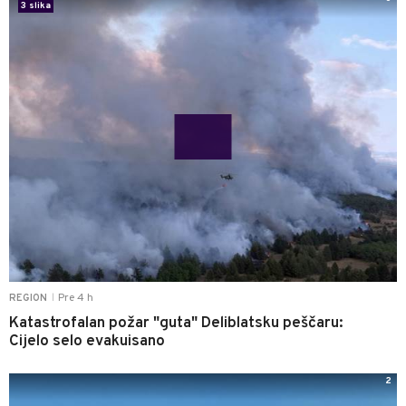
3 slika
Pre 4 h
REGION
|
Katastrofalan požar "guta" Deliblatsku peščaru:
Cijelo selo evakuisano
2