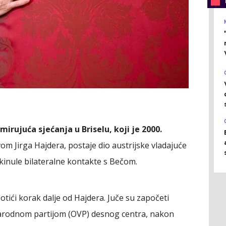
mirujuća sjećanja u Briselu, koji je 2000.
m Jirga Hajdera, postaje dio austrijske vladajuće
ekinule bilateralne kontakte s Bečom.
tići korak dalje od Hajdera. Juče su započeti
narodnom partijom (OVP) desnog centra, nakon