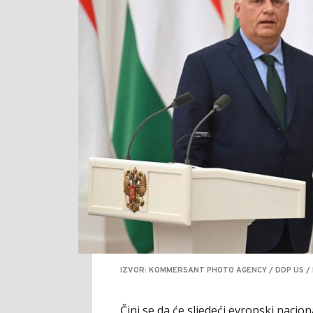
IZVOR: KOMMERSANT PHOTO AGENCY / DDP US /
Čini se da će sljedeći evropski naciona