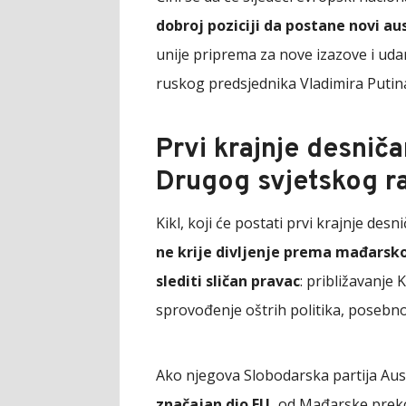
dobroj poziciji da postane novi aus
unije priprema za nove izazove i uda
ruskog predsjednika Vladimira Putina,
Prvi krajnje desničar
Drugog svjetskog r
Kikl, koji će postati prvi krajnje des
ne krije divljenje prema mađarsk
slediti sličan pravac
: približavanje
sprovođenje oštrih politika, posebno 
Ako njegova Slobodarska partija Austr
značajan dio EU,
od Mađarske preko