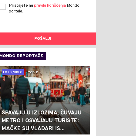
Pristajete na
pravila korišćenja
Mondo
portala.
POŠALJI
MONDO REPORTAŽE
0
Pre 5 h
FOTO, VIDEO
SPAVAJU U IZLOZIMA, ČUVAJU
METRO I OSVAJAJU TURISTE:
MAČKE SU VLADARI IS...