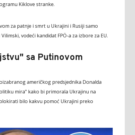
programu Kiklove stranke.
ivom za patnje i smrt u Ukrajini i Rusiji samo
 Vilimski, vodeći kandidat FPÖ-a za izbore za EU.
jstvu" sa Putinovom
ovoizabranog američkog predsjednika Donalda
olitiku mira" kako bi primorala Ukrajinu na
blokirati bilo kakvu pomoć Ukrajini preko