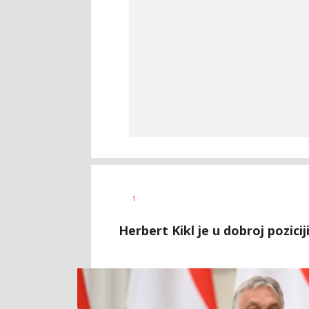
Nevena
AUTOR
1
Davidović
Herbert Kikl je u dobroj pozicij