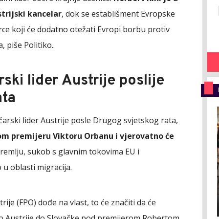
trijski kancelar
, dok se establišment Evropske
rce koji će dodatno otežati Evropi borbu protiv
 piše Politiko..
ski lider Austrije poslije
ata
ničarski lider Austrije posle Drugog svjetskog rata,
om premijeru Viktoru Orbanu i vjerovatno će
 Kremlju, sukob s glavnim tokovima EU i
u oblasti migracija.
ije (FPO) dođe na vlast, to će značiti da će
 Austrije do Slovačke pod premijerom Robertom