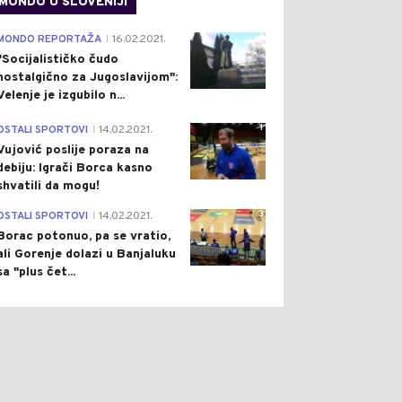
MONDO U SLOVENIJI
4
MONDO REPORTAŽA
16.02.2021.
|
"Socijalističko čudo
nostalgično za Jugoslavijom":
Velenje je izgubilo n...
1
OSTALI SPORTOVI
14.02.2021.
|
Vujović poslije poraza na
debiju: Igrači Borca kasno
shvatili da mogu!
3
OSTALI SPORTOVI
14.02.2021.
|
Borac potonuo, pa se vratio,
ali Gorenje dolazi u Banjaluku
sa "plus čet...