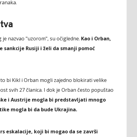
ranaka.
rtva
eg je nazvao "uzorom", su očigledne.
Kao i Orban,
e sankcije Rusiji i želi da smanji pomoć
o bi Kikl i Orban mogli zajedno blokirati velike
snost svih 27 članica. I dok je Orban često popuštao
e i Austrije mogla bi predstavljati mnogo
itike mogla bi da bude Ukrajina.
rs eskalacije, koji bi mogao da se završi