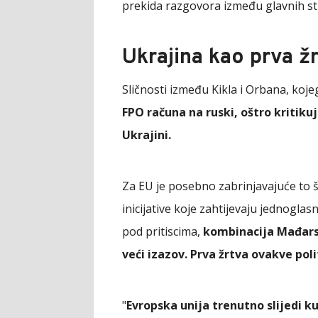
prekida razgovora između glavnih st
Ukrajina kao prva ž
Sličnosti između Kikla i Orbana, koj
FPO računa na ruski, oštro kritikuj
Ukrajini.
Za EU je posebno zabrinjavajuće to št
inicijative koje zahtijevaju jednogla
pod pritiscima,
kombinacija Mađarsk
veći izazov. Prva žrtva ovakve pol
"
Evropska unija trenutno slijedi ku