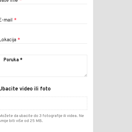
Vaše ime
*
E-mail
*
Lokacija
*
Ubacite video ili foto
Možete da ubacite do 3 fotografije ili videa. Ne
smije biti više od 25 MB.