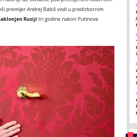
ivši premijer Andrej Babiš vodi u predizbornim
naklonjen Rusiji
tri godine nakon Putinove