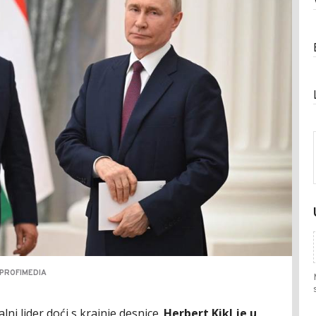
 PROFIMEDIA
lni lider doći s krajnje desnice.
Herbert Kikl je u