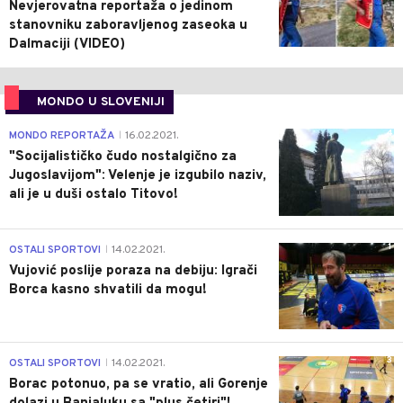
Nevjerovatna reportaža o jedinom
stanovniku zaboravljenog zaseoka u
Dalmaciji (VIDEO)
MONDO U SLOVENIJI
4
MONDO REPORTAŽA
16.02.2021.
|
"Socijalističko čudo nostalgično za
Jugoslavijom": Velenje je izgubilo naziv,
ali je u duši ostalo Titovo!
1
OSTALI SPORTOVI
14.02.2021.
|
Vujović poslije poraza na debiju: Igrači
Borca kasno shvatili da mogu!
3
OSTALI SPORTOVI
14.02.2021.
|
Borac potonuo, pa se vratio, ali Gorenje