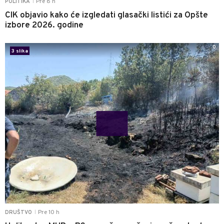
Pre 8 h
POLITIKA
|
CIK objavio kako će izgledati glasački listići za Opšte
izbore 2026. godine
0
3 slika
Pre 10 h
DRUŠTVO
|