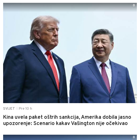
0
Pre 10 h
SVIJET
|
Kina uvela paket oštrih sankcija, Amerika dobila jasno
upozorenje: Scenario kakav Vašington nije očekivao
0