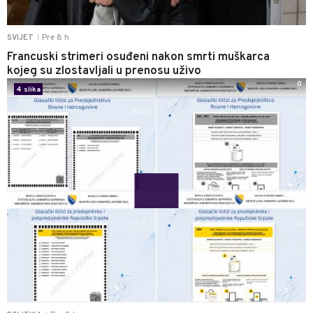
Pre 8 h
SVIJET
|
Francuski strimeri osuđeni nakon smrti muškarca
kojeg su zlostavljali u prenosu uživo
0
4 slika