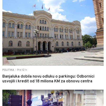
Pre 12 h
POLITIKA
|
Banjaluka dobila novu odluku o parkingu: Odbornici
usvojili i kredit od 18 miliona KM za obnovu centra
0