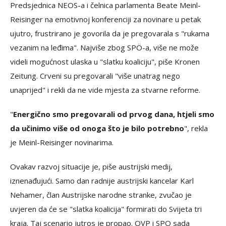
Predsjednica NEOS-a i čelnica parlamenta Beate Meinl-
Reisinger na emotivnoj konferenciji za novinare u petak
ujutro, frustrirano je govorila da je pregovarala s "rukama
vezanim na leđima". Najviše zbog SPÖ-a, više ne može
videli mogućnost ulaska u "slatku koaliciju", piše Kronen
Zeitung. Crveni su pregovarali "više unatrag nego
unaprijed" i rekli da ne vide mjesta za stvarne reforme.
"
Energično smo pregovarali od prvog dana, htjeli smo
da učinimo više od onoga što je bilo potrebno
", rekla
je Meinl-Reisinger novinarima.
Ovakav razvoj situacije je, piše austrijski medij,
iznenađujući. Samo dan radnije austrijski kancelar Karl
Nehamer, član Austrijske narodne stranke, zvučao je
uvjeren da će se "slatka koalicija" formirati do Svijeta tri
kraja. Taj scenario jutros je propao. OVP i SPO sada