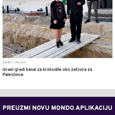
Pre 13 h
SVIJET
|
Izrael gradi kanal za krokodile oko zatvora za
Palestince
PREUZMI NOVU MONDO APLIKACIJU