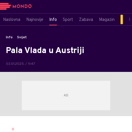
Naslovna
Najnovije
Info
Sport
Zabava
Magazin
M
Info
Svijet
Pala Vlada u Austriji
03.01.2025. / 11:47
Ivana
AUTOR
0
Vlajković