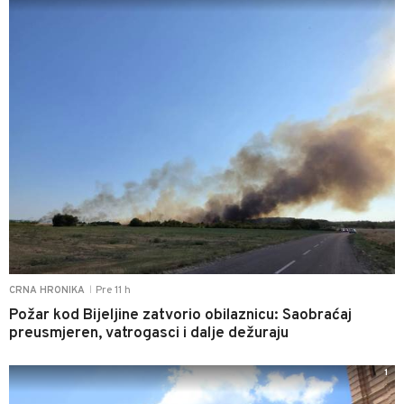
Pre 11 h
CRNA HRONIKA
|
Požar kod Bijeljine zatvorio obilaznicu: Saobraćaj
preusmjeren, vatrogasci i dalje dežuraju
1