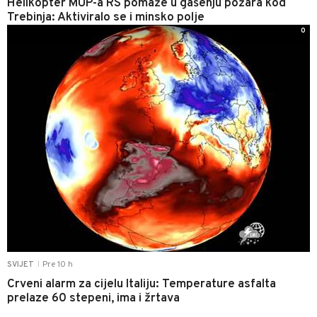
Helikopter MUP-a RS pomaže u gašenju požara kod
Trebinja: Aktiviralo se i minsko polje
0
Pre 10 h
SVIJET
|
Crveni alarm za cijelu Italiju: Temperature asfalta
prelaze 60 stepeni, ima i žrtava