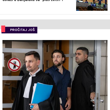
dolazi u Banjaluku sa "plus četiri"!
PROČITAJ JOŠ
0