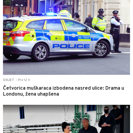
Pre 12 h
SVIJET
|
Četvorica muškaraca izbodena nasred ulice: Drama u
Londonu, žena uhapšena
0