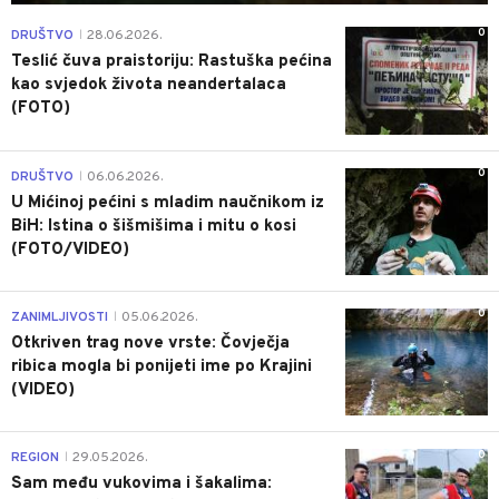
0
DRUŠTVO
28.06.2026.
|
Teslić čuva praistoriju: Rastuška pećina
kao svjedok života neandertalaca
(FOTO)
0
DRUŠTVO
06.06.2026.
|
U Mićinoj pećini s mladim naučnikom iz
BiH: Istina o šišmišima i mitu o kosi
(FOTO/VIDEO)
0
ZANIMLJIVOSTI
05.06.2026.
|
Otkriven trag nove vrste: Čovječja
ribica mogla bi ponijeti ime po Krajini
(VIDEO)
0
REGION
29.05.2026.
|
Sam među vukovima i šakalima: