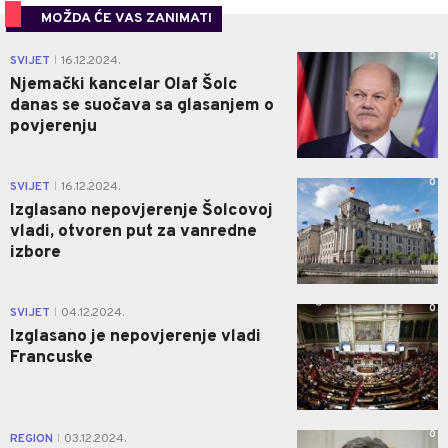
MOŽDA ĆE VAS ZANIMATI
0
SVIJET
16.12.2024.
|
Njemački kancelar Olaf Šolc
danas se suočava sa glasanjem o
povjerenju
0
SVIJET
16.12.2024.
|
Izglasano nepovjerenje Šolcovoj
vladi, otvoren put za vanredne
izbore
0
SVIJET
04.12.2024.
|
Izglasano je nepovjerenje vladi
Francuske
0
REGION
03.12.2024.
|