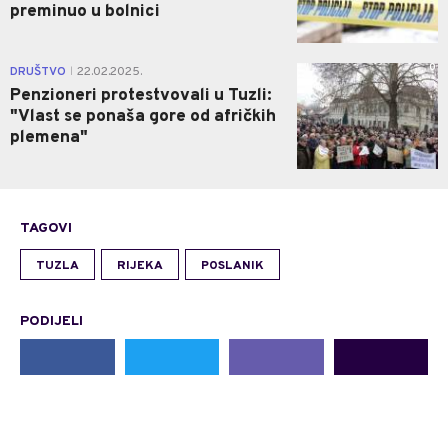
preminuo u bolnici
0
DRUŠTVO
22.02.2025.
|
Penzioneri protestvovali u Tuzli:
"Vlast se ponaša gore od afričkih
plemena"
TAGOVI
TUZLA
RIJEKA
POSLANIK
PODIJELI