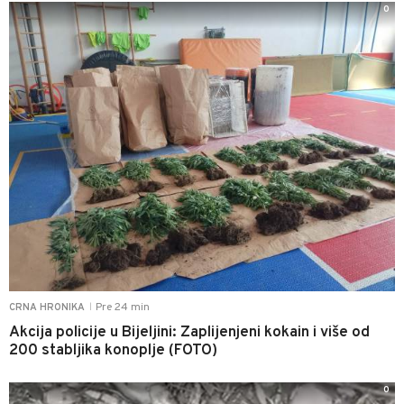
0
Pre 24 min
CRNA HRONIKA
|
Akcija policije u Bijeljini: Zaplijenjeni kokain i više od
200 stabljika konoplje (FOTO)
0