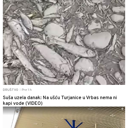
Pre 1 h
DRUŠTVO
|
Suša uzela danak: Na ušću Turjanice u Vrbas nema ni
kapi vode (VIDEO)
0