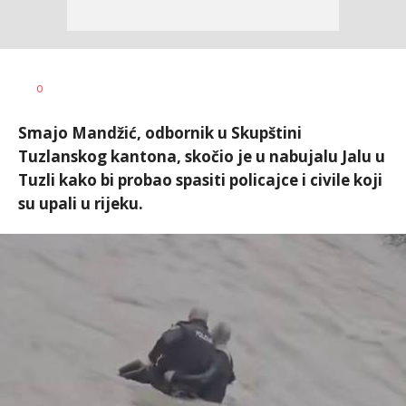
Nikolina
AUTOR
0
Damjanić
Smajo Mandžić, odbornik u Skupštini
Tuzlanskog kantona, skočio je u nabujalu Jalu u
Tuzli kako bi probao spasiti policajce i civile koji
su upali u rijeku.