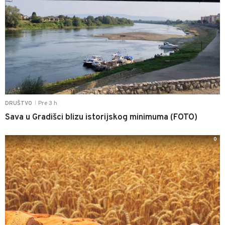
Pre 3 h
DRUŠTVO
|
Sava u Gradišci blizu istorijskog minimuma (FOTO)
0