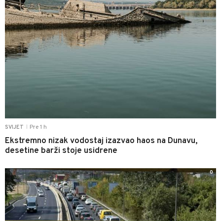
Pre 1 h
SVIJET
|
Ekstremno nizak vodostaj izazvao haos na Dunavu,
desetine barži stoje usidrene
0