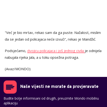
"Već je bio mrtav, rekao sam da ga puste. Nažalost, mislim
da se jedan od policajaca neće izvući", rekao je Mandžić.
Podsjećamo,
dvojicu policajaca i još jednog civila
je odnijela
nabujala rijeka Jala, a u toku opsežna potraga.
(Avaz/MONDO)
Naše vijesti ne morate da provjeravate
Budite bolje informisani od drugih, preuzmite Mondo mobilnu
aplikaciju