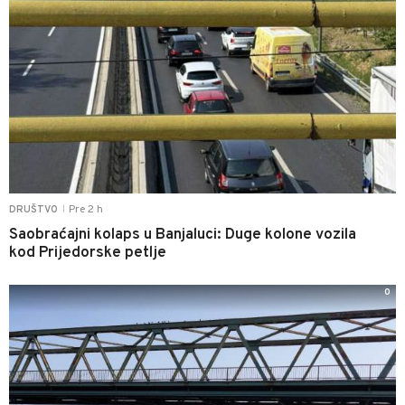
Pre 2 h
DRUŠTVO
|
Saobraćajni kolaps u Banjaluci: Duge kolone vozila
kod Prijedorske petlje
0