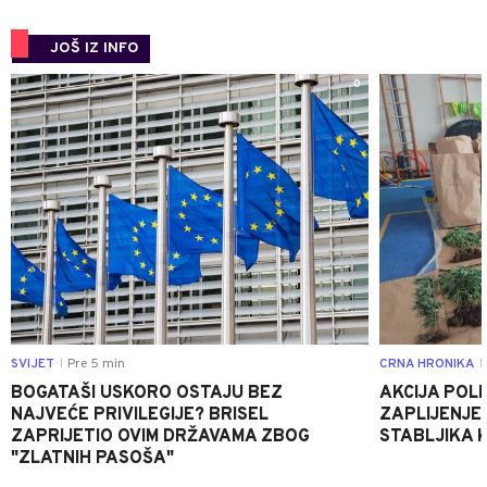
JOŠ IZ INFO
0
SVIJET
Pre 5 min
CRNA HRONIKA
|
|
BOGATAŠI USKORO OSTAJU BEZ
AKCIJA POLIC
NAJVEĆE PRIVILEGIJE? BRISEL
ZAPLIJENJEN
ZAPRIJETIO OVIM DRŽAVAMA ZBOG
STABLJIKA 
"ZLATNIH PASOŠA"