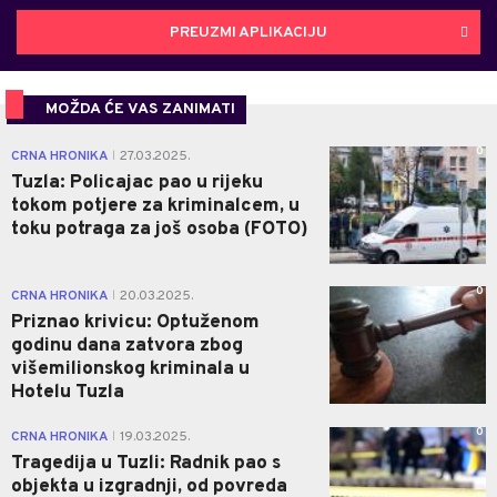
PREUZMI APLIKACIJU
MOŽDA ĆE VAS ZANIMATI
0
CRNA HRONIKA
27.03.2025.
|
Tuzla: Policajac pao u rijeku
tokom potjere za kriminalcem, u
toku potraga za još osoba (FOTO)
0
CRNA HRONIKA
20.03.2025.
|
Priznao krivicu: Optuženom
godinu dana zatvora zbog
višemilionskog kriminala u
Hotelu Tuzla
0
CRNA HRONIKA
19.03.2025.
|
Tragedija u Tuzli: Radnik pao s
objekta u izgradnji, od povreda