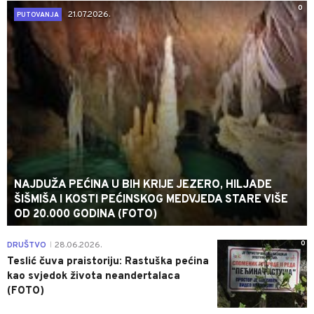
0
21.07.2026.
PUTOVANJA
NAJDUŽA PEĆINA U BIH KRIJE JEZERO, HILJADE
ŠIŠMIŠA I KOSTI PEĆINSKOG MEDVJEDA STARE VIŠE
OD 20.000 GODINA (FOTO)
0
DRUŠTVO
28.06.2026.
|
Teslić čuva praistoriju: Rastuška pećina
kao svjedok života neandertalaca
(FOTO)