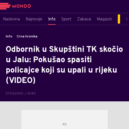
Naslovna
Najnovije
Info
Sport
Zabava
Magazin
M
Info
Crna hronika
Odbornik u Skupštini TK skočio
u Jalu: Pokušao spasiti
policajce koji su upali u rijeku
(VIDEO)
27.03.2025. / 12:45