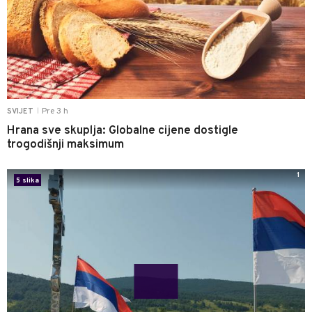
Pre 3 h
SVIJET
|
Hrana sve skuplja: Globalne cijene dostigle
trogodišnji maksimum
1
5 slika