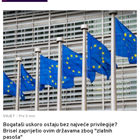
0
Pre 5 min
SVIJET
|
Bogataši uskoro ostaju bez najveće privilegije?
Brisel zaprijetio ovim državama zbog "zlatnih
pasoša"