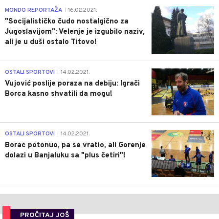
4
MONDO REPORTAŽA
16.02.2021.
|
"Socijalističko čudo nostalgično za
Jugoslavijom": Velenje je izgubilo naziv,
ali je u duši ostalo Titovo!
1
OSTALI SPORTOVI
14.02.2021.
|
Vujović poslije poraza na debiju: Igrači
Borca kasno shvatili da mogu!
3
OSTALI SPORTOVI
14.02.2021.
|
Borac potonuo, pa se vratio, ali Gorenje
dolazi u Banjaluku sa "plus četiri"!
PROČITAJ JOŠ