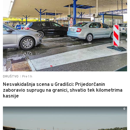
Pre 1 h
DRUŠTVO
|
Nesvakidašnja scena u Gradišci: Prijedorčanin
zaboravio suprugu na granici, shvatio tek kilometrima
kasnije
0