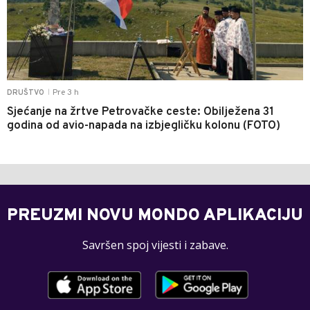
Pre 3 h
DRUŠTVO
|
Sjećanje na žrtve Petrovačke ceste: Obilježena 31
godina od avio-napada na izbjegličku kolonu (FOTO)
PREUZMI NOVU MONDO APLIKACIJU
Savršen spoj vijesti i zabave.