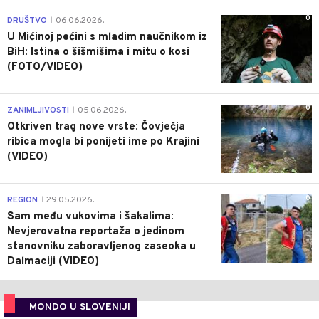
0
DRUŠTVO
06.06.2026.
|
U Mićinoj pećini s mladim naučnikom iz
BiH: Istina o šišmišima i mitu o kosi
(FOTO/VIDEO)
0
ZANIMLJIVOSTI
05.06.2026.
|
Otkriven trag nove vrste: Čovječja
ribica mogla bi ponijeti ime po Krajini
(VIDEO)
0
REGION
29.05.2026.
|
Sam među vukovima i šakalima:
Nevjerovatna reportaža o jedinom
stanovniku zaboravljenog zaseoka u
Dalmaciji (VIDEO)
MONDO U SLOVENIJI