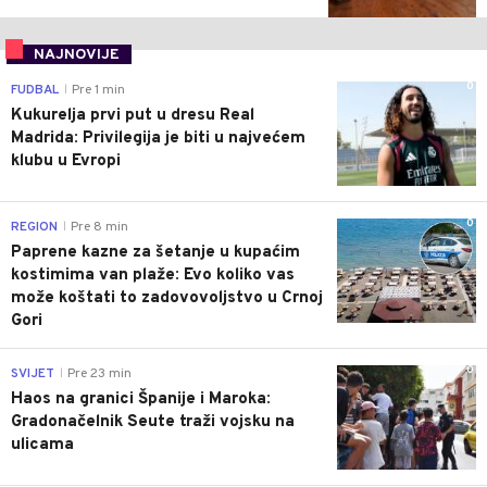
NAJNOVIJE
0
FUDBAL
Pre 1 min
|
Kukurelja prvi put u dresu Real
Madrida: Privilegija je biti u najvećem
klubu u Evropi
0
REGION
Pre 8 min
|
Paprene kazne za šetanje u kupaćim
kostimima van plaže: Evo koliko vas
može koštati to zadovovoljstvo u Crnoj
Gori
0
SVIJET
Pre 23 min
|
Haos na granici Španije i Maroka:
Gradonačelnik Seute traži vojsku na
ulicama