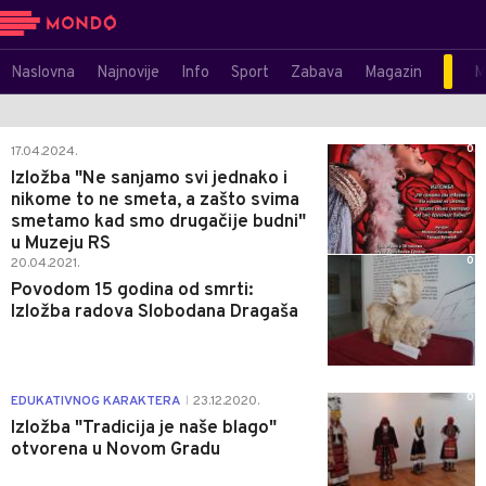
Naslovna
Najnovije
Info
Sport
Zabava
Magazin
M
0
17.04.2024.
Izložba "Ne sanjamo svi jednako i
nikome to ne smeta, a zašto svima
smetamo kad smo drugačije budni"
u Muzeju RS
0
20.04.2021.
Povodom 15 godina od smrti:
Izložba radova Slobodana Dragaša
0
EDUKATIVNOG KARAKTERA
23.12.2020.
|
Izložba "Tradicija je naše blago"
otvorena u Novom Gradu