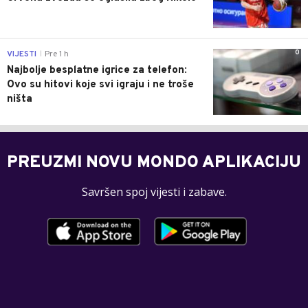
0
VIJESTI
Pre 1 h
|
Najbolje besplatne igrice za telefon:
Ovo su hitovi koje svi igraju i ne troše
ništa
PREUZMI NOVU MONDO APLIKACIJU
Savršen spoj vijesti i zabave.