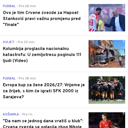
0
FUDBAL
Pre 28 min
|
Ovo je tim Crvene zvezde za Hapoel:
Stanković pravi važnu promjenu pred
"finale"
0
SVIJET
Pre 33 min
|
Kolumbija proglasila nacionalnu
katastrofu: U zemljotresu poginulo 111
ljudi (Video)
0
FUDBAL
Pre 38 min
|
Evropa kup za žene 2026/27: Vrijeme je
za žrijeb, s kim će igrati SFK 2000 iz
Sarajeva?
0
KOŠARKA
Pre 1 h
|
"Da nam se jednog dana vratiš u klub":
Crvena zvezda se oglasila zbog Nikole