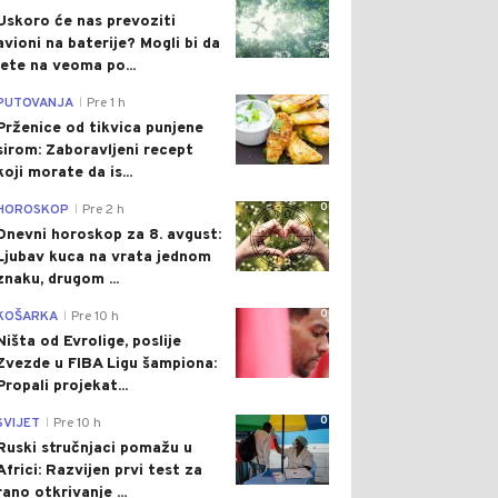
Uskoro će nas prevoziti
avioni na baterije? Mogli bi da
lete na veoma po...
0
PUTOVANJA
Pre 1 h
|
Prženice od tikvica punjene
sirom: Zaboravljeni recept
koji morate da is...
0
HOROSKOP
Pre 2 h
|
Dnevni horoskop za 8. avgust:
Ljubav kuca na vrata jednom
znaku, drugom ...
0
KOŠARKA
Pre 10 h
|
Ništa od Evrolige, poslije
Zvezde u FIBA Ligu šampiona:
Propali projekat...
0
SVIJET
Pre 10 h
|
Ruski stručnjaci pomažu u
Africi: Razvijen prvi test za
rano otkrivanje ...