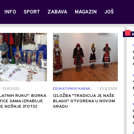
INFO
SPORT
ZABAVA
MAGAZIN
JOŠ
0
0
13.10.2022.
EDUKATIVNOG KARAKTERA
23.12.2020.
|
|
LATNIH RUKU": BORKA
IZLOŽBA "TRADICIJA JE NAŠE
TICE SAMA IZRAĐUJE
BLAGO" OTVORENA U NOVOM
E NOŠNJE (FOTO)
GRADU