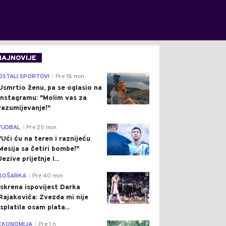
NAJNOVIJE
0
OSTALI SPORTOVI
Pre 18 min
|
Usmrtio ženu, pa se oglasio na
Instagramu: "Molim vas za
razumijevanje!"
0
FUDBAL
Pre 25 min
|
"Ući ću na teren i raznijeću
Mesija sa četiri bombe!"
Jezive prijetnje l...
0
KOŠARKA
Pre 40 min
|
Iskrena ispovijest Darka
Rajakovića: Zvezda mi nije
isplatila osam plata...
0
EKONOMIJA
Pre 1 h
|