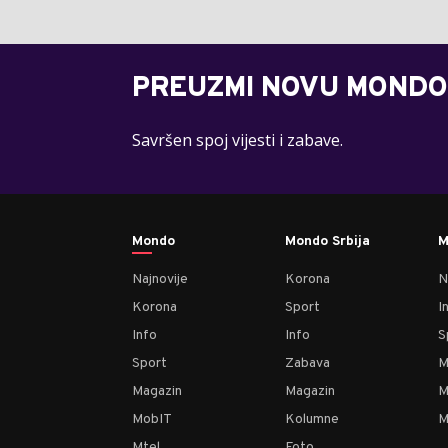
PREUZMI NOVU MONDO
Savršen spoj vijesti i zabave.
Mondo
Mondo Srbija
M
Najnovije
Korona
N
Korona
Sport
I
Info
Info
S
Sport
Zabava
M
Magazin
Magazin
M
MobIT
Kolumne
M
Mtel
Foto