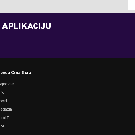
 APLIKACIJU
ondo Crna Gora
ajnovije
nfo
port
agazin
obIT
tel