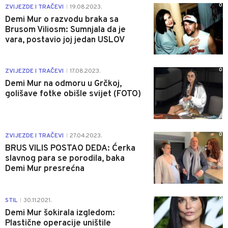
0
ZVIJEZDE I TRAČEVI
19.08.2023.
|
Demi Mur o razvodu braka sa
Brusom Viliosm: Sumnjala da je
vara, postavio joj jedan USLOV
0
ZVIJEZDE I TRAČEVI
17.08.2023.
|
Demi Mur na odmoru u Grčkoj,
golišave fotke obišle svijet (FOTO)
0
ZVIJEZDE I TRAČEVI
27.04.2023.
|
BRUS VILIS POSTAO DEDA: Ćerka
slavnog para se porodila, baka
Demi Mur presrećna
0
STIL
30.11.2021.
|
Demi Mur šokirala izgledom:
Plastične operacije uništile