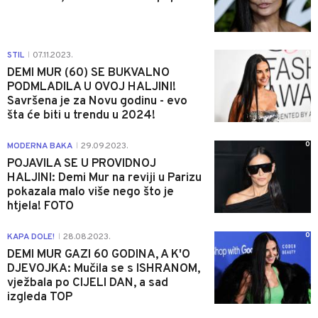
0
STIL
07.11.2023.
|
DEMI MUR (60) SE BUKVALNO
PODMLADILA U OVOJ HALJINI!
Savršena je za Novu godinu - evo
šta će biti u trendu u 2024!
0
MODERNA BAKA
29.09.2023.
|
POJAVILA SE U PROVIDNOJ
HALJINI: Demi Mur na reviji u Parizu
pokazala malo više nego što je
htjela! FOTO
0
KAPA DOLE!
28.08.2023.
|
DEMI MUR GAZI 60 GODINA, A K'O
DJEVOJKA: Mučila se s ISHRANOM,
vježbala po CIJELI DAN, a sad
izgleda TOP