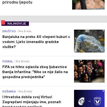
prirodnu ljepotu
NAJNOVIJE
0
DRUŠTVO
Pre 9 min
|
Banjaluka na preko 40 stepeni kuburi s
vodom: Ljeto iznenadilo gradske
službe?
0
FUDBAL
Pre 15 min
|
FIFA se hitno oglasila zbog ljubavnice
Đanija Infantina: "Niko se nije žalio na
gospodina predsjednika"
0
KOŠARKA
Pre 21 min
|
I Hrvatska dobila svoj Virtus!
Zagrepčani mijenjaju ime, poznati