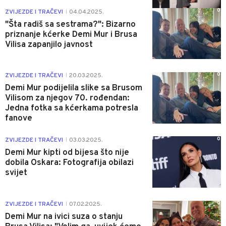
0
ZVIJEZDE I TRAČEVI
04.04.2025.
|
"Šta radiš sa sestrama?": Bizarno
priznanje kćerke Demi Mur i Brusa
Vilisa zapanjilo javnost
0
ZVIJEZDE I TRAČEVI
20.03.2025.
|
Demi Mur podijelila slike sa Brusom
Vilisom za njegov 70. rođendan:
Jedna fotka sa kćerkama potresla
fanove
0
ZVIJEZDE I TRAČEVI
03.03.2025.
|
Demi Mur kipti od bijesa što nije
dobila Oskara: Fotografija obilazi
svijet
0
ZVIJEZDE I TRAČEVI
07.02.2025.
|
Demi Mur na ivici suza o stanju