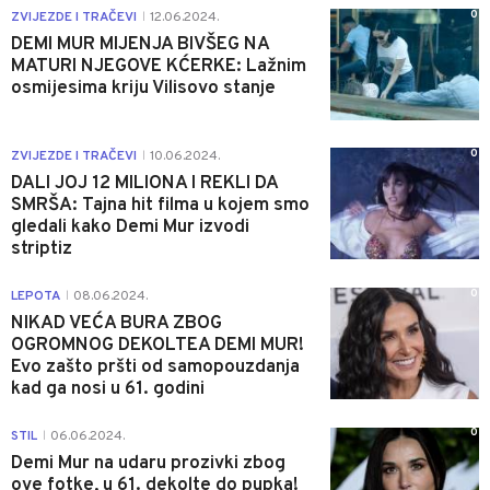
0
ZVIJEZDE I TRAČEVI
12.06.2024.
|
DEMI MUR MIJENJA BIVŠEG NA
MATURI NJEGOVE KĆERKE: Lažnim
osmijesima kriju Vilisovo stanje
0
ZVIJEZDE I TRAČEVI
10.06.2024.
|
DALI JOJ 12 MILIONA I REKLI DA
SMRŠA: Tajna hit filma u kojem smo
gledali kako Demi Mur izvodi
striptiz
0
LEPOTA
08.06.2024.
|
NIKAD VEĆA BURA ZBOG
OGROMNOG DEKOLTEA DEMI MUR!
Evo zašto pršti od samopouzdanja
kad ga nosi u 61. godini
0
STIL
06.06.2024.
|
Demi Mur na udaru prozivki zbog
ove fotke, u 61. dekolte do pupka!