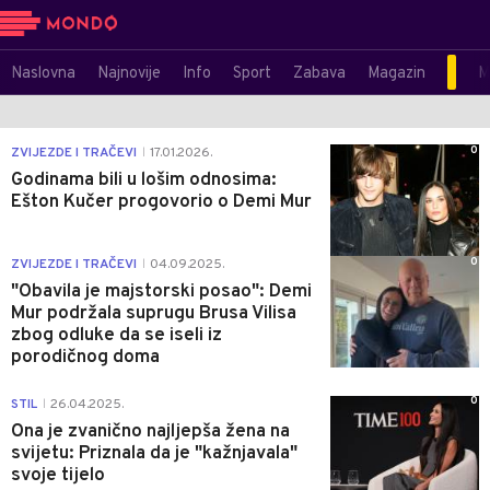
Naslovna
Najnovije
Info
Sport
Zabava
Magazin
M
0
ZVIJEZDE I TRAČEVI
17.01.2026.
|
Godinama bili u lošim odnosima:
Ešton Kučer progovorio o Demi Mur
0
ZVIJEZDE I TRAČEVI
04.09.2025.
|
"Obavila je majstorski posao": Demi
Mur podržala suprugu Brusa Vilisa
zbog odluke da se iseli iz
porodičnog doma
0
STIL
26.04.2025.
|
Ona je zvanično najljepša žena na
svijetu: Priznala da je "kažnjavala"
svoje tijelo