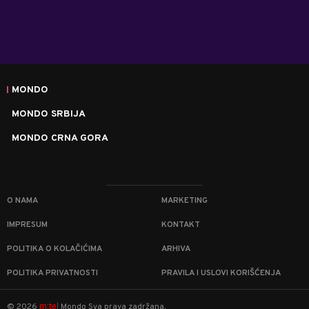
MONDO
MONDO SRBIJA
MONDO CRNA GORA
O NAMA
MARKETING
IMPRESUM
KONTAKT
POLITIKA O KOLAČIĆIMA
ARHIVA
POLITIKA PRIVATNOSTI
PRAVILA I USLOVI KORIŠĆENJA
m:tel
©
2026
Mondo
Sva prava zadržana.