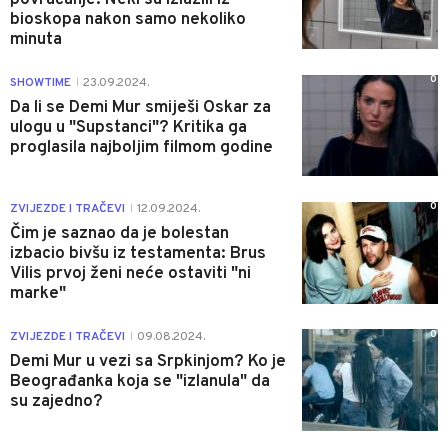
bioskopa nakon samo nekoliko
minuta
0
SHOWTIME
23.09.2024.
|
Da li se Demi Mur smiješi Oskar za
ulogu u "Supstanci"? Kritika ga
proglasila najboljim filmom godine
0
ZVIJEZDE I TRAČEVI
12.09.2024.
|
Čim je saznao da je bolestan
izbacio bivšu iz testamenta: Brus
Vilis prvoj ženi neće ostaviti "ni
marke"
0
ZVIJEZDE I TRAČEVI
09.08.2024.
|
Demi Mur u vezi sa Srpkinjom? Ko je
Beograđanka koja se "izlanula" da
su zajedno?