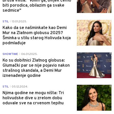
Brusa Vilisa: "Volim ga, uvijek ćemo
biti porodica, obilazim ga svake
sedmice"
0
STIL
13.01.2025.
|
Kako da se našminkate kao Demi
Mur na Zlatnom globusu 2025?
Šminka u stilu starog Holivuda koja
podmlađuje
0
SHOWTIME
06.01.2025.
|
Ko su dobitnici Zlatnog globusa:
Glumački par se nije pojavio nakon
strašnog skandala, a Demi Mur
iznenađenje godine
0
STIL
05.12.2024.
|
Njima godine ne mogu ništa: Tri
holivudske dive u zrelom dobu
oduvale sve na crvenom tepihu