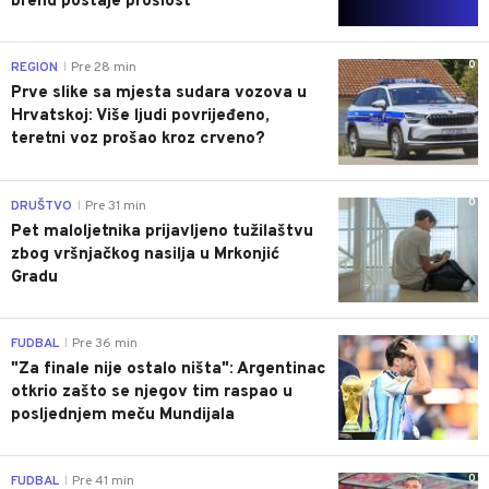
brend postaje prošlost
0
REGION
Pre 28 min
|
Prve slike sa mjesta sudara vozova u
Hrvatskoj: Više ljudi povrijeđeno,
teretni voz prošao kroz crveno?
0
DRUŠTVO
Pre 31 min
|
Pet maloljetnika prijavljeno tužilaštvu
zbog vršnjačkog nasilja u Mrkonjić
Gradu
0
FUDBAL
Pre 36 min
|
"Za finale nije ostalo ništa": Argentinac
otkrio zašto se njegov tim raspao u
posljednjem meču Mundijala
0
FUDBAL
Pre 41 min
|