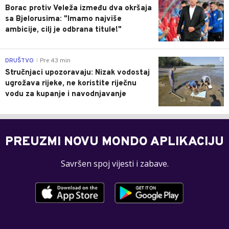
Borac protiv Veleža između dva okršaja
sa Bjelorusima: "Imamo najviše
ambicije, cilj je odbrana titule!"
0
DRUŠTVO
Pre 43 min
|
Stručnjaci upozoravaju: Nizak vodostaj
ugrožava rijeke, ne koristite riječnu
vodu za kupanje i navodnjavanje
PREUZMI NOVU MONDO APLIKACIJU
Savršen spoj vijesti i zabave.