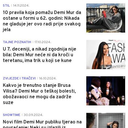
0
STIL
14.11.2024.
|
10 pravila koja pomažu Demi Mur da
ostane u formi u 62. godini: Nikada
ne gladuje jer ovo radi prije svakog
jela
0
TAJNE POZNATIH
17.10.2024.
|
U 7. deceniji, a nikad zgodnija nije
bila: Demi Mur neće ni da kroči u
teretanu, ima trik u koji se kune
0
ZVIJEZDE I TRAČEVI
16.10.2024.
|
Kakvo je trenutno stanje Brusa
Vilisa? Demi Mur o teškoj bolesti,
obožavaoci ne mogu da zadrže
suze
0
SHOWTIME
30.09.2024.
|
Novi film Demi Mur publiku tjerao na
povraćanje: Neki su izlazili iz