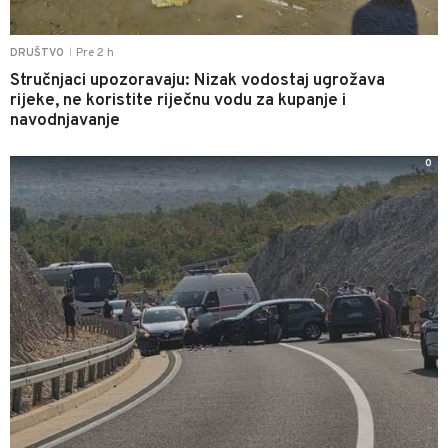
Pre 2 h
DRUŠTVO
|
Stručnjaci upozoravaju: Nizak vodostaj ugrožava
rijeke, ne koristite riječnu vodu za kupanje i
navodnjavanje
0