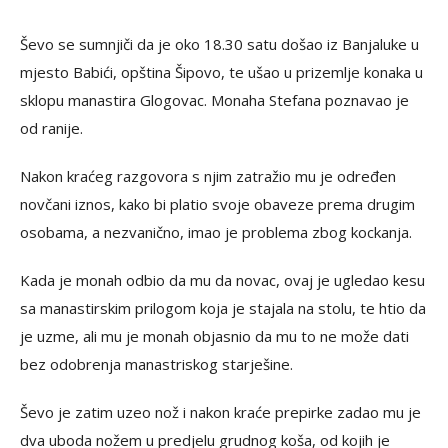
Ševo se sumnjiči da je oko 18.30 satu došao iz Banjaluke u
mjesto Babići, opština Šipovo, te ušao u prizemlje konaka u
sklopu manastira Glogovac. Monaha Stefana poznavao je
od ranije.
Nakon kraćeg razgovora s njim zatražio mu je određen
novčani iznos, kako bi platio svoje obaveze prema drugim
osobama, a nezvanično, imao je problema zbog kockanja.
Kada je monah odbio da mu da novac, ovaj je ugledao kesu
sa manastirskim prilogom koja je stajala na stolu, te htio da
je uzme, ali mu je monah objasnio da mu to ne može dati
bez odobrenja manastriskog starješine.
Ševo je zatim uzeo nož i nakon kraće prepirke zadao mu je
dva uboda nožem u predjelu grudnog koša, od kojih je