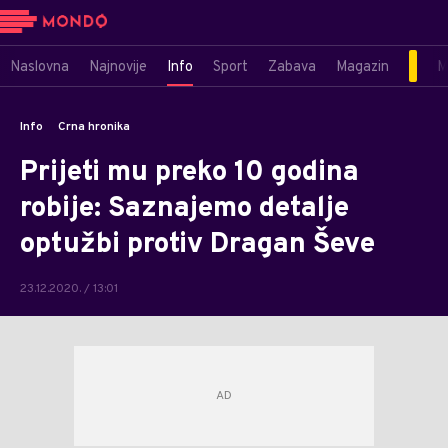
Naslovna
Najnovije
Info
Sport
Zabava
Magazin
M
Info
Crna hronika
Prijeti mu preko 10 godina
robije: Saznajemo detalje
optužbi protiv Dragan Ševe
23.12.2020. / 13:01