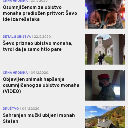
CRNA HRONIKA
23.12.2020.
|
Osumnjičenom za ubistvo
monaha predložen pritvor: Ševo
ide iza rešetaka
0
DETALJI UBISTVA
22.12.2020.
|
Ševo priznao ubistvo monaha,
tvrdi da je samo htio pare
0
CRNA HRONIKA
09.12.2020.
|
Objavljen snimak hapšenja
osumnjičenog za ubistvo monaha
(VIDEO)
0
DRUŠTVO
09.12.2020.
|
Sahranjen mučki ubijeni monah
Stefan