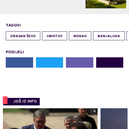
TAGOVI
DRAGAN ŠEVO
UBISTVO
MONAH
BANJALUKA
PODIJELI
JOŠ IZ INFO
0