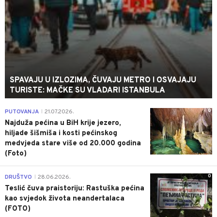
SPAVAJU U IZLOZIMA, ČUVAJU METRO I OSVAJAJU
TURISTE: MAČKE SU VLADARI ISTANBULA
0
PUTOVANJA
21.07.2026.
|
Najduža pećina u BiH krije jezero,
hiljade šišmiša i kosti pećinskog
medvjeda stare više od 20.000 godina
(Foto)
0
DRUŠTVO
28.06.2026.
|
Teslić čuva praistoriju: Rastuška pećina
kao svjedok života neandertalaca
(FOTO)