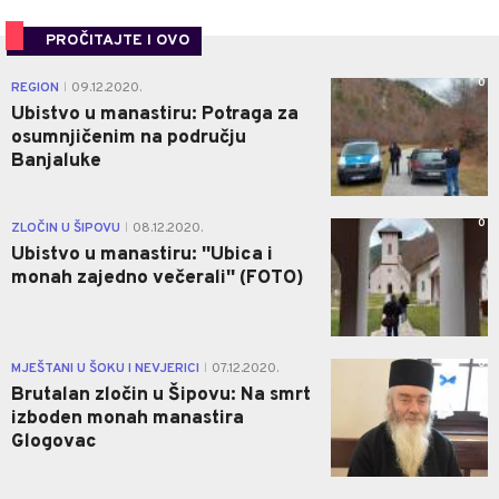
PROČITAJTE I OVO
0
REGION
09.12.2020.
|
Ubistvo u manastiru: Potraga za
osumnjičenim na području
Banjaluke
0
ZLOČIN U ŠIPOVU
08.12.2020.
|
Ubistvo u manastiru: ''Ubica i
monah zajedno večerali'' (FOTO)
0
MJEŠTANI U ŠOKU I NEVJERICI
07.12.2020.
|
Brutalan zločin u Šipovu: Na smrt
izboden monah manastira
Glogovac