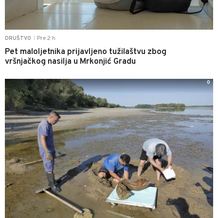
Pre 2 h
DRUŠTVO
|
Pet maloljetnika prijavljeno tužilaštvu zbog
vršnjačkog nasilja u Mrkonjić Gradu
0