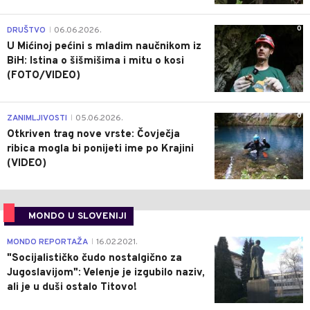
0
DRUŠTVO
06.06.2026.
|
U Mićinoj pećini s mladim naučnikom iz
BiH: Istina o šišmišima i mitu o kosi
(FOTO/VIDEO)
0
ZANIMLJIVOSTI
05.06.2026.
|
Otkriven trag nove vrste: Čovječja
ribica mogla bi ponijeti ime po Krajini
(VIDEO)
MONDO U SLOVENIJI
4
MONDO REPORTAŽA
16.02.2021.
|
"Socijalističko čudo nostalgično za
Jugoslavijom": Velenje je izgubilo naziv,
ali je u duši ostalo Titovo!