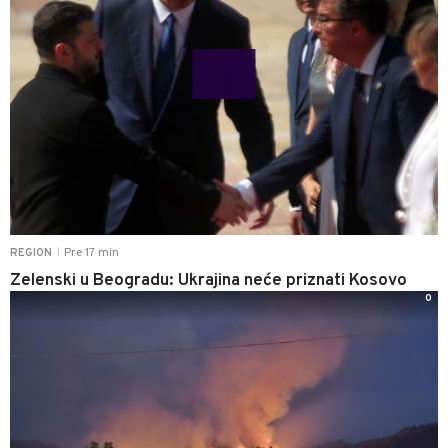
Pre 17 min
REGION
|
Zelenski u Beogradu: Ukrajina neće priznati Kosovo
0