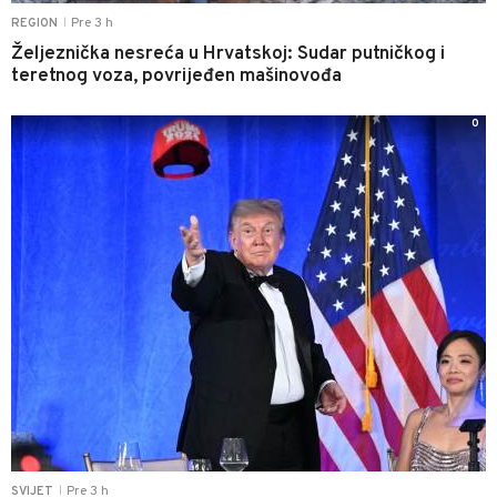
Pre 3 h
REGION
|
Željeznička nesreća u Hrvatskoj: Sudar putničkog i
teretnog voza, povrijeđen mašinovođa
0
Pre 3 h
SVIJET
|