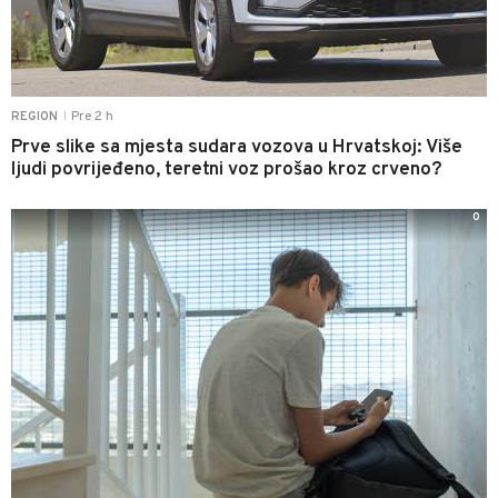
Pre 2 h
REGION
|
Prve slike sa mjesta sudara vozova u Hrvatskoj: Više
ljudi povrijeđeno, teretni voz prošao kroz crveno?
0