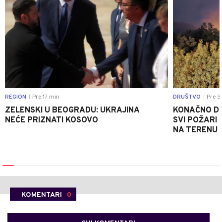
REGION
Pre 17 min
DRUŠTVO
Pre 3
|
|
ZELENSKI U BEOGRADU: UKRAJINA
KONAČNO DO
NEĆE PRIZNATI KOSOVO
SVI POŽARI 
NA TERENU 
KOMENTARI
0