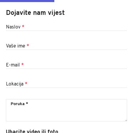
Dojavite nam vijest
Naslov
*
Vaše ime
*
E-mail
*
Lokacija
*
Ubacite video ili foto