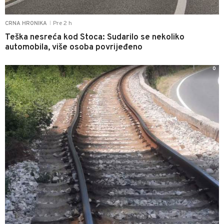
Pre 2 h
CRNA HRONIKA
|
Teška nesreća kod Stoca: Sudarilo se nekoliko
automobila, više osoba povrijeđeno
0