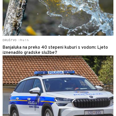
Pre 1 h
DRUŠTVO
|
Banjaluka na preko 40 stepeni kuburi s vodom: Ljeto
iznenadilo gradske službe?
0