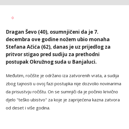
Brankica
AUTOR
0
Spasenić
Dragan Ševo (40), osumnjičeni da je 7.
decembra ove godine nožem ubio monaha
Stefana Ačića (62), danas je uz prijedlog za
pritvor stigao pred sudiju za prethodni
postupak Okružnog suda u Banjaluci.
Međutim, ročište je održano iza zatvorenih vrata, a sudija
zbog tajnosti u ovoj fazi postupka nije dozvolio novinarima
da prisustvju ročištu. On se sumnjiči da je počinio krivično
djelo "teško ubistvo" za koje je zaprijećena kazna zatvora
od deset i više godina.