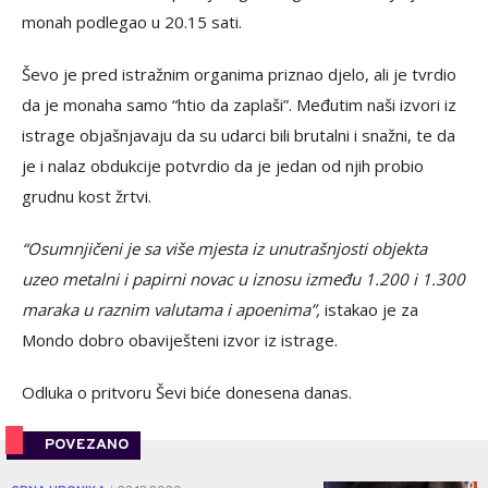
monah podlegao u 20.15 sati.
Ševo je pred istražnim organima priznao djelo, ali je tvrdio
da je monaha samo “htio da zaplaši”. Međutim naši izvori iz
istrage objašnjavaju da su udarci bili brutalni i snažni, te da
je i nalaz obdukcije potvrdio da je jedan od njih probio
grudnu kost žrtvi.
“Osumnjičeni je sa više mjesta iz unutrašnjosti objekta
uzeo metalni i papirni novac u iznosu između 1.200 i 1.300
maraka u raznim valutama i apoenima”,
istakao je za
Mondo dobro obaviješteni izvor iz istrage.
Odluka o pritvoru Ševi biće donesena danas.
POVEZANO
0