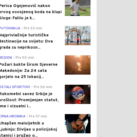
Perica Ognjenović nakon
prvog osvojenog boda na klupi
Sloge: Falilo je k...
0
PUTOVANJA
Pre 53 min
|
Najprivlačnije turističke
destinacije na svijetu: Dva
grada su neprikosn...
0
REGION
Pre 55 min
|
Požari bukte širom Sjeverne
Makedonije: Za 24 sata
gorjelo na 25 lokacij...
0
OSTALI SPORTOVI
Pre 56 min
|
Rukometni savez Srbije je
prošlost: Promijenjen statut,
ime i vizuelni i...
0
CRNA HRONIKA
Pre 57 min
|
Uhapšen maloljetnik u
Ljubinju: Divljao u policijskoj
stanici i pružao o...