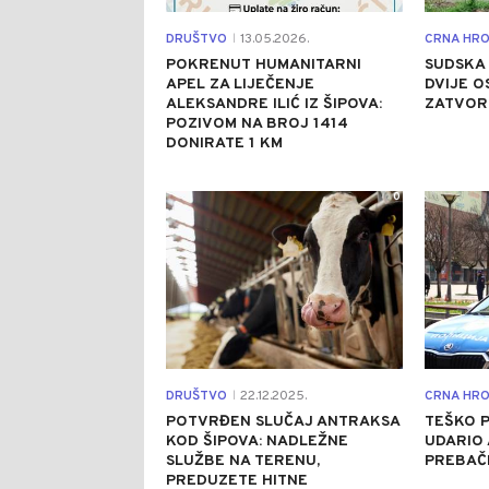
DRUŠTVO
13.05.2026.
CRNA HRO
|
POKRENUT HUMANITARNI
SUDSKA 
APEL ZA LIJEČENJE
DVIJE O
ALEKSANDRE ILIĆ IZ ŠIPOVA:
ZATVOR
POZIVOM NA BROJ 1414
DONIRATE 1 KM
0
DRUŠTVO
22.12.2025.
CRNA HRO
|
POTVRĐEN SLUČAJ ANTRAKSA
TEŠKO P
KOD ŠIPOVA: NADLEŽNE
UDARIO 
SLUŽBE NA TERENU,
PREBAČ
PREDUZETE HITNE