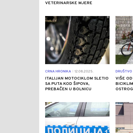
VETERINARSKE MJERE
0
CRNA HRONIKA
12.08.2025.
DRUŠTVO
|
ITALIJAN MOTOCIKLOM SLETIO
VIŠE OD
SA PUTA KOD ŠIPOVA,
BICIKLI
PREBAČEN U BOLNICU
OSTROG
0