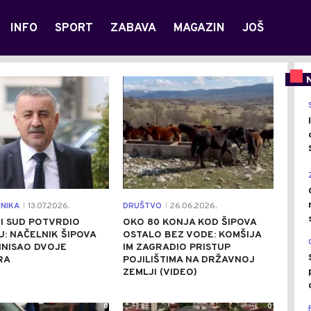
INFO
SPORT
ZABAVA
MAGAZIN
JOŠ
0
0
NIKA
13.07.2026.
DRUŠTVO
26.06.2026.
|
|
I SUD POTVRDIO
OKO 80 KONJA KOD ŠIPOVA
: NAČELNIK ŠIPOVA
OSTALO BEZ VODE: KOMŠIJA
INISAO DVOJE
IM ZAGRADIO PRISTUP
RA
POJILIŠTIMA NA DRŽAVNOJ
ZEMLJI (VIDEO)
0
0