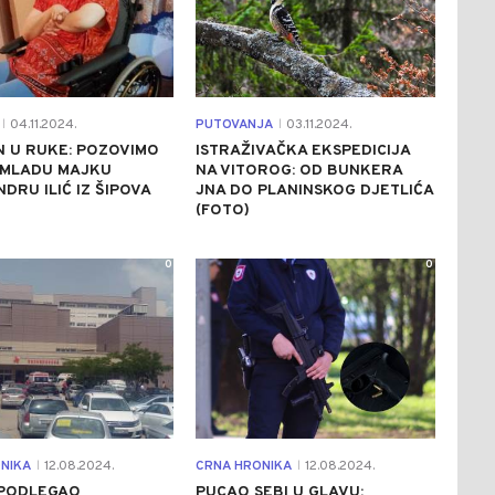
04.11.2024.
PUTOVANJA
03.11.2024.
|
|
 U RUKE: POZOVIMO
ISTRAŽIVAČKA EKSPEDICIJA
 MLADU MAJKU
NA VITOROG: OD BUNKERA
DRU ILIĆ IZ ŠIPOVA
JNA DO PLANINSKOG DJETLIĆA
(FOTO)
0
0
NIKA
12.08.2024.
CRNA HRONIKA
12.08.2024.
|
|
 PODLEGAO
PUCAO SEBI U GLAVU: