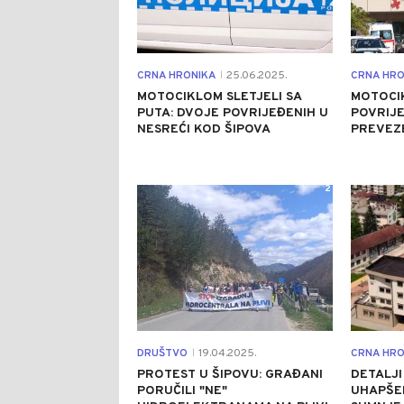
CRNA HRONIKA
25.06.2025.
CRNA HRO
|
MOTOCIKLOM SLETJELI SA
MOTOCI
PUTA: DVOJE POVRIJEĐENIH U
POVRIJE
NESREĆI KOD ŠIPOVA
PREVEZE
2
DRUŠTVO
19.04.2025.
CRNA HRO
|
PROTEST U ŠIPOVU: GRAĐANI
DETALJI
PORUČILI "NE"
UHAPŠE