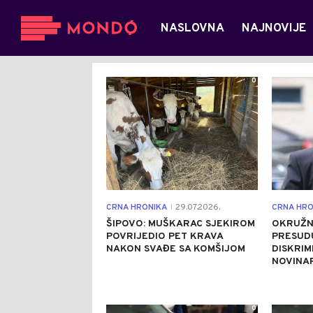
NASLOVNA
NAJNOVIJE
0
CRNA HRONIKA
29.07.2026.
CRNA HRO
|
ŠIPOVO: MUŠKARAC SJEKIROM
OKRUŽN
POVRIJEDIO PET KRAVA
PRESUDU
NAKON SVAĐE SA KOMŠIJOM
DISKRIM
NOVINA
0