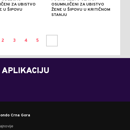
ČENI ZA UBISTVO
OSUMNJIČENI ZA UBISTVO
E U ŠIPOVU
ŽENE U ŠIPOVU U KRITIČNOM
STANJU
2
3
4
5
 APLIKACIJU
ondo Crna Gora
ajnovije