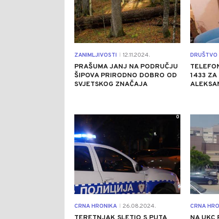
ZANIMLJIVOSTI
12.11.2024.
DRUŠTVO
|
PRAŠUMA ЈANJ NA PODRUČJU
TELEFON
ŠIPOVA PRIRODNO DOBRO OD
1433 ZA
SVJETSKOG ZNAČAJA
ALEKSAN
0
CRNA HRONIKA
26.08.2024.
CRNA HRO
|
TERETNJAK SLETIO S PUTA
NA UKC