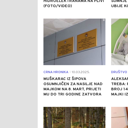
HIDROELEKTRANAMA NA PLIVI
SUMNJE 
(FOTO/VIDEO)
UBIJE K
0
CRNA HRONIKA
10.03.2025.
DRUŠTVO
|
MUŠKARAC IZ ŠIPOVA
ALEKSAN
OSUMNJIČEN ZA NASILJE NAD
TREBA:
MAJKOM NA 8. MART, PRIJETI
BROJ 1
MU DO TRI GODINE ZATVORA
MAJKI I
0