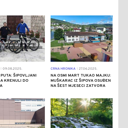
0
1
09.08.2025.
CRNA HRONIKA
27.06.2025.
|
|
 PUTA: ŠIPOVLJANI
NA OSMI MART TUKAO MAJKU:
MA KRENULI DO
MUŠKARAC IZ ŠIPOVA OSUĐEN
A
NA ŠEST MJESECI ZATVORA
0
0