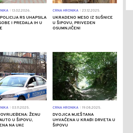
NIKA
13.02.2026.
CRNA HRONIKA
23.12.2025.
|
|
POLICIJA RS UHAPSILA
UKRADENO MESO IZ SUŠNICE
SOBE I PREDALA IH U
U ŠIPOVU, PRIVEDEN
E
OSUMNJIČENI
0
0
NIKA
03.11.2025.
CRNA HRONIKA
19.08.2025.
|
|
OVRIJEĐENA: ŽENU
DVOJICA MJEŠTANA
AUTO U ŠIPOVU,
UHVAĆENA U KRAĐI DRVETA U
ENA NA UKC
ŠIPOVU