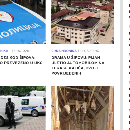
NIKA
12.06.2026.
CRNA HRONIKA
14.05.2026.
|
|
DES KOD ŠIPOVA:
DRAMA U ŠIPOVU: PIJAN
O PREVEZENO U UKC
ULETIO AUTOMOBILOM NA
TERASU KAFIĆA, DVOJE
POVRIJEĐENIH
0
0