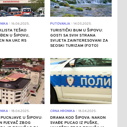
NIKA
16.06.2025.
PUTOVANJA
14.05.2025.
|
|
KLISTA TEŠKO
TURISTIČKI BUM U ŠIPOVU:
ĐEN U ŠIPOVU,
GOSTI SA SVIH STRANA
N NA UKC RS
SVIJETA ZAINTERESOVANI ZA
SEOSKI TURIZAM (FOTO)
0
0
NIKA
18.04.2025.
CRNA HRONIKA
18.04.2025.
|
|
 PUCNJAVE U ŠIPOVU:
DRAMA KOD ŠIPOVA: NAKON
N PJEVAČ ZBOG
SVAĐE PUCAO IZ PUŠKE,