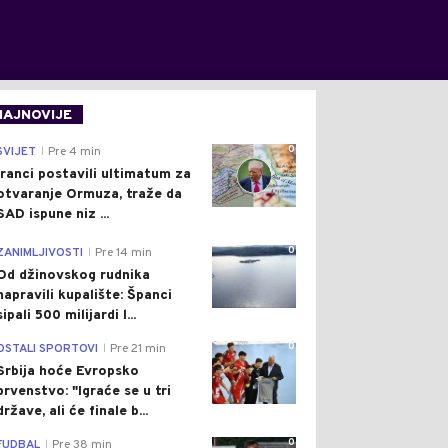
NAJNOVIJE
0
SVIJET
Pre 4 min
|
Iranci postavili ultimatum za
otvaranje Ormuza, traže da
SAD ispune niz ...
0
ZANIMLJIVOSTI
Pre 14 min
|
Od džinovskog rudnika
napravili kupalište: Španci
sipali 500 milijardi l...
0
OSTALI SPORTOVI
Pre 21 min
|
Srbija hoće Evropsko
prvenstvo: "Igraće se u tri
države, ali će finale b...
0
FUDBAL
Pre 38 min
|