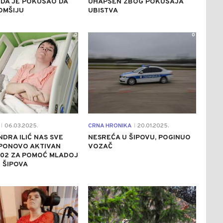
DA JE POKUŠAO DA
UHAPŠEN ZBOG POKUŠAJA
OMŠIJU
UBISTVA
0
0
06.03.2025.
CRNA HRONIKA
20.01.2025.
|
|
DRA ILIĆ NAS SVE
NESREĆA U ŠIPOVU, POGINUO
 PONOVO AKTIVAN
VOZAČ
402 ZA POMOĆ MLADOJ
Z ŠIPOVA
0
1