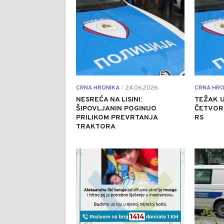
CRNA HRONIKA
24.06.2026.
CRNA HRO
|
NESREĆA NA LISINI:
TEŽAK U
ŠIPOVLJANIN POGINUO
ČETVOR
PRILIKOM PREVRTANJA
RS
TRAKTORA
0