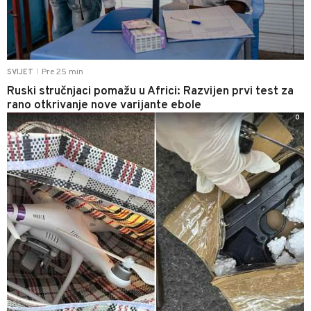
Pre 25 min
SVIJET
|
Ruski stručnjaci pomažu u Africi: Razvijen prvi test za
rano otkrivanje nove varijante ebole
0