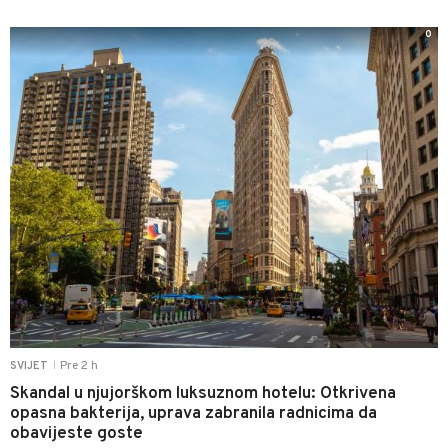
0
Pre 2 h
SVIJET
|
Skandal u njujorškom luksuznom hotelu: Otkrivena
opasna bakterija, uprava zabranila radnicima da
obavijeste goste