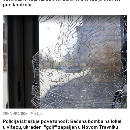
pod kontrolu
0
Pre 2 h
CRNA HRONIKA
|
Policija istražuje povezanost: Bačena bomba na lokal
u Vitezu, ukradeni "golf" zapaljen u Novom Travniku