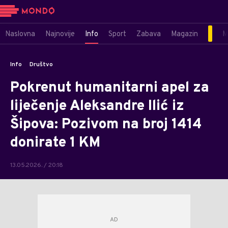
Naslovna
Najnovije
Info
Sport
Zabava
Magazin
M
Info
Društvo
Pokrenut humanitarni apel za
liječenje Aleksandre Ilić iz
Šipova: Pozivom na broj 1414
donirate 1 KM
13.05.2026. / 20:18