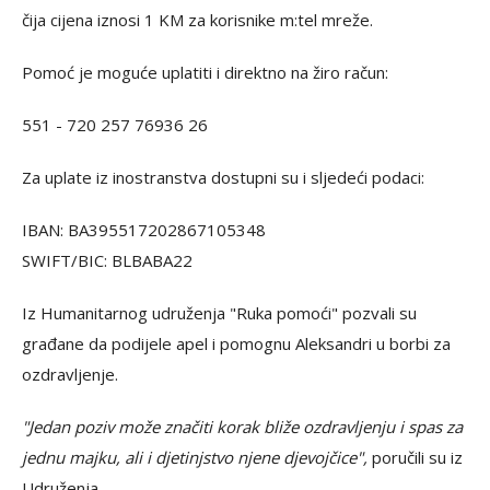
čija cijena iznosi 1 KM za korisnike m:tel mreže.
Pomoć je moguće uplatiti i direktno na žiro račun:
551 - 720 257 76936 26
Za uplate iz inostranstva dostupni su i sljedeći podaci:
IBAN: BA395517202867105348
SWIFT/BIC: BLBABA22
Iz Humanitarnog udruženja "Ruka pomoći" pozvali su
građane da podijele apel i pomognu Aleksandri u borbi za
ozdravljenje.
"Jedan poziv može značiti korak bliže ozdravljenju i spas za
jednu majku, ali i djetinjstvo njene djevojčice",
poručili su iz
Udruženja.