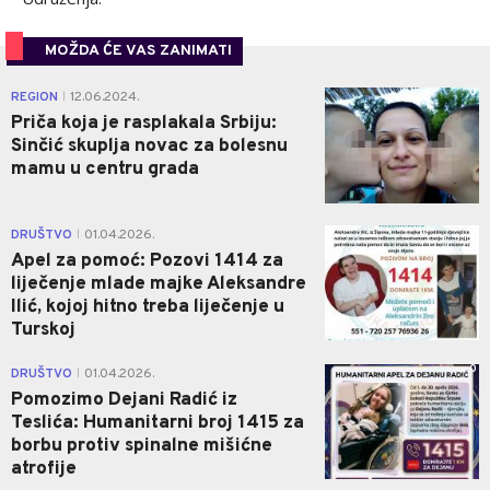
MOŽDA ĆE VAS ZANIMATI
0
REGION
12.06.2024.
|
Priča koja je rasplakala Srbiju:
Sinčić skuplja novac za bolesnu
mamu u centru grada
0
DRUŠTVO
01.04.2026.
|
Apel za pomoć: Pozovi 1414 za
liječenje mlade majke Aleksandre
Ilić, kojoj hitno treba liječenje u
Turskoj
0
DRUŠTVO
01.04.2026.
|
Pomozimo Dejani Radić iz
Teslića: Humanitarni broj 1415 za
borbu protiv spinalne mišićne
atrofije