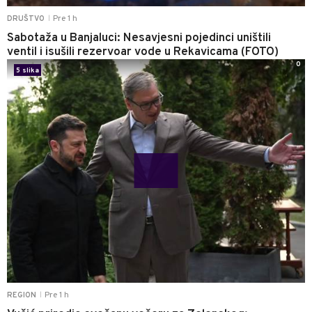
Pre 1 h
DRUŠTVO
|
Sabotaža u Banjaluci: Nesavjesni pojedinci uništili
ventil i isušili rezervoar vode u Rekavicama (FOTO)
0
5 slika
Pre 1 h
REGION
|