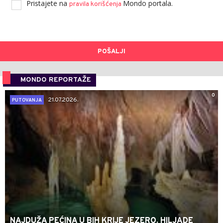
Pristajete na
Mondo portala.
pravila korišćenja
POŠALJI
MONDO REPORTAŽE
0
21.07.2026.
PUTOVANJA
NAJDUŽA PEĆINA U BIH KRIJE JEZERO, HILJADE