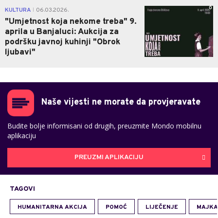
0
KULTURA
06.03.2026.
|
"Umjetnost koja nekome treba" 9.
aprila u Banjaluci: Aukcija za
podršku javnoj kuhinji "Obrok
ljubavi"
Naše vijesti ne morate da provjeravate
Budite bolje informisani od drugih, preuzmite Mondo mobilnu
aplikaciju
PREUZMI APLIKACIJU
TAGOVI
HUMANITARNA AKCIJA
POMOĆ
LIJEČENJE
MAJKA