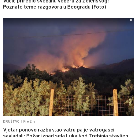
Vučić priredio svečanu večeru za Zelenskog:
Poznate teme razgovora u Beogradu (Foto)
0
Pre 2 h
DRUŠTVO
|
Vjetar ponovo razbuktao vatru pa je vatrogasci
savladali: Požar iznad sela Luka kod Trebinja stavljen