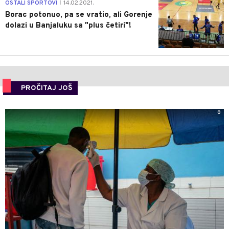
3
OSTALI SPORTOVI
14.02.2021.
|
Borac potonuo, pa se vratio, ali Gorenje
dolazi u Banjaluku sa "plus četiri"!
PROČITAJ JOŠ
0