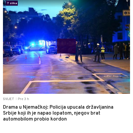
0
7 slika
Pre 3 h
SVIJET
|
Drama u Njemačkoj: Policija upucala državljanina
Srbije koji ih je napao lopatom, njegov brat
automobilom probio kordon