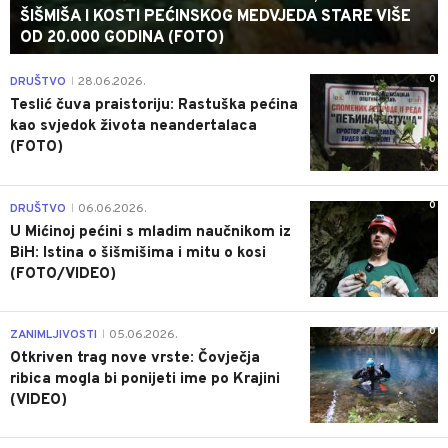
ŠIŠMIŠA I KOSTI PEĆINSKOG MEDVJEDA STARE VIŠE
OD 20.000 GODINA (FOTO)
0
DRUŠTVO
28.06.2026.
|
Teslić čuva praistoriju: Rastuška pećina
kao svjedok života neandertalaca
(FOTO)
0
DRUŠTVO
06.06.2026.
|
U Mićinoj pećini s mladim naučnikom iz
BiH: Istina o šišmišima i mitu o kosi
(FOTO/VIDEO)
0
ZANIMLJIVOSTI
05.06.2026.
|
Otkriven trag nove vrste: Čovječja
ribica mogla bi ponijeti ime po Krajini
(VIDEO)