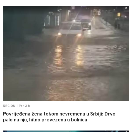
0
Pre 3 h
REGION
|
Povrijeđena žena tokom nevremena u Srbiji: Drvo
palo na nju, hitno prevezena u bolnicu