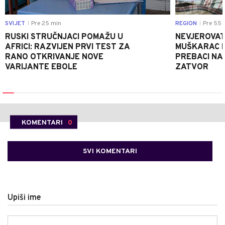
SVIJET
Pre 25 min
REGION
Pre 55 
|
|
RUSKI STRUČNJACI POMAŽU U
NEVJEROVATA
AFRICI: RAZVIJEN PRVI TEST ZA
MUŠKARAC H
RANO OTKRIVANJE NOVE
PREBACI NA
VARIJANTE EBOLE
ZATVOR
KOMENTARI
0
SVI KOMENTARI
Upiši ime