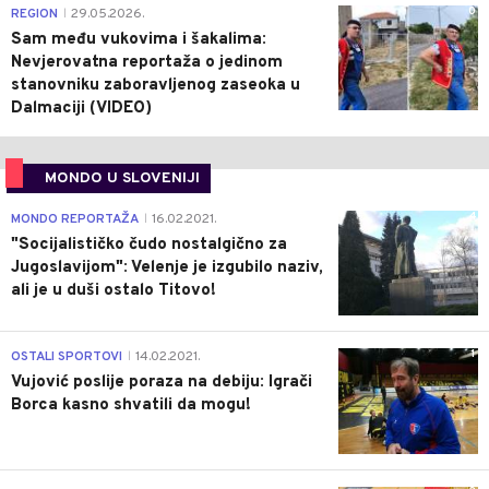
0
REGION
29.05.2026.
|
Sam među vukovima i šakalima:
Nevjerovatna reportaža o jedinom
stanovniku zaboravljenog zaseoka u
Dalmaciji (VIDEO)
MONDO U SLOVENIJI
4
MONDO REPORTAŽA
16.02.2021.
|
"Socijalističko čudo nostalgično za
Jugoslavijom": Velenje je izgubilo naziv,
ali je u duši ostalo Titovo!
1
OSTALI SPORTOVI
14.02.2021.
|
Vujović poslije poraza na debiju: Igrači
Borca kasno shvatili da mogu!