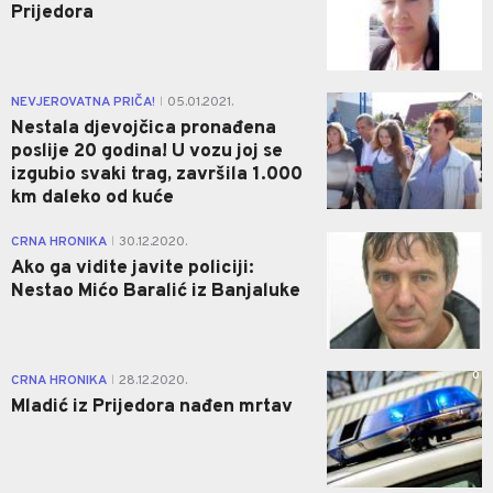
Prijedora
0
NEVJEROVATNA PRIČA!
05.01.2021.
|
Nestala djevojčica pronađena
poslije 20 godina! U vozu joj se
izgubio svaki trag, završila 1.000
km daleko od kuće
0
CRNA HRONIKA
30.12.2020.
|
Ako ga vidite javite policiji:
Nestao Mićo Baralić iz Banjaluke
0
CRNA HRONIKA
28.12.2020.
|
Mladić iz Prijedora nađen mrtav