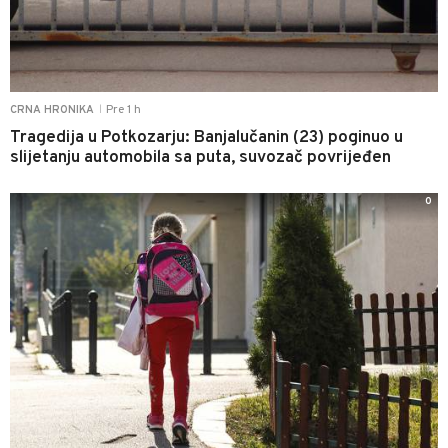
Pre 1 h
CRNA HRONIKA
|
Tragedija u Potkozarju: Banjalučanin (23) poginuo u
slijetanju automobila sa puta, suvozač povrijeđen
0