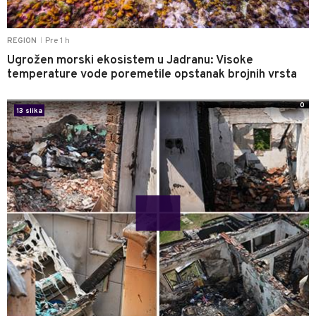
Pre 1 h
REGION
|
Ugrožen morski ekosistem u Jadranu: Visoke
temperature vode poremetile opstanak brojnih vrsta
0
13 slika