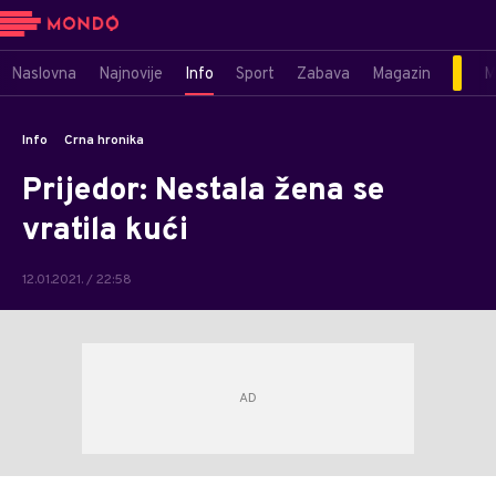
Naslovna
Najnovije
Info
Sport
Zabava
Magazin
M
Info
Crna hronika
Prijedor: Nestala žena se
vratila kući
12.01.2021. / 22:58