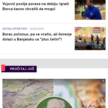
Vujović poslije poraza na debiju: Igrači
Borca kasno shvatili da mogu!
3
OSTALI SPORTOVI
14.02.2021.
|
Borac potonuo, pa se vratio, ali Gorenje
dolazi u Banjaluku sa "plus četiri"!
PROČITAJ JOŠ
0