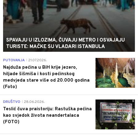
SPAVAJU U IZLOZIMA, ČUVAJU METRO I OSVAJAJU
TURISTE: MAČKE SU VLADARI ISTANBULA
0
PUTOVANJA
21.07.2026.
|
Najduža pećina u BiH krije jezero,
hiljade šišmiša i kosti pećinskog
medvjeda stare više od 20.000 godina
(Foto)
0
DRUŠTVO
28.06.2026.
|
Teslić čuva praistoriju: Rastuška pećina
kao svjedok života neandertalaca
(FOTO)