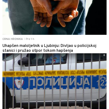
Pre 1 h
CRNA HRONIKA
|
Uhapšen maloljetnik u Ljubinju: Divljao u policijskoj
stanici i pružao otpor tokom hapšenja
0