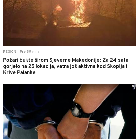
Pre 59 min
REGION
|
Požari bukte širom Sjeverne Makedonije: Za 24 sata
gorjelo na 25 lokacija, vatra još aktivna kod Skoplja i
Krive Palanke
0