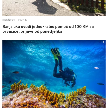
Pre 1 h
DRUŠTVO
|
Banjaluka uvodi jednokratnu pomoć od 100 KM za
prvačiće, prijave od ponedjeljka
0