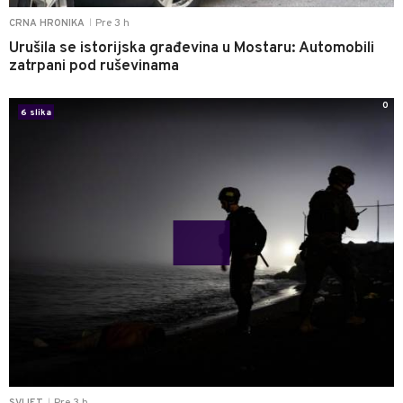
Pre 3 h
CRNA HRONIKA
|
Urušila se istorijska građevina u Mostaru: Automobili
zatrpani pod ruševinama
0
6 slika
|