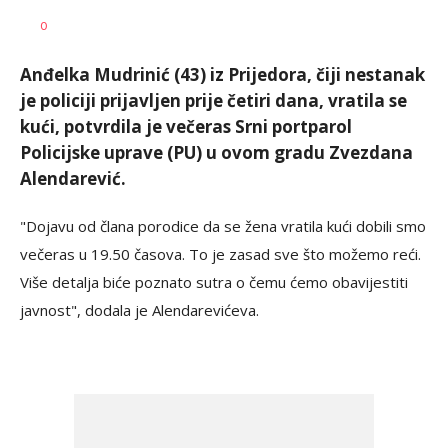
Siniša
AUTOR
0
Stanić
Anđelka Mudrinić (43) iz Prijedora, čiji nestanak
je policiji prijavljen prije četiri dana, vratila se
kući, potvrdila je večeras Srni portparol
Policijske uprave (PU) u ovom gradu Zvezdana
Alendarević.
"Dojavu od člana porodice da se žena vratila kući dobili smo
večeras u 19.50 časova. To je zasad sve što možemo reći.
Više detalja biće poznato sutra o čemu ćemo obavijestiti
javnost", dodala je Alendarevićeva.