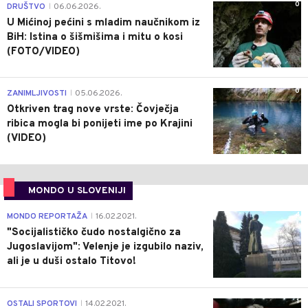
0
DRUŠTVO
06.06.2026.
|
U Mićinoj pećini s mladim naučnikom iz
BiH: Istina o šišmišima i mitu o kosi
(FOTO/VIDEO)
0
ZANIMLJIVOSTI
05.06.2026.
|
Otkriven trag nove vrste: Čovječja
ribica mogla bi ponijeti ime po Krajini
(VIDEO)
MONDO U SLOVENIJI
4
MONDO REPORTAŽA
16.02.2021.
|
"Socijalističko čudo nostalgično za
Jugoslavijom": Velenje je izgubilo naziv,
ali je u duši ostalo Titovo!
1
OSTALI SPORTOVI
14.02.2021.
|