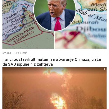
Pre 8 min
SVIJET
|
Iranci postavili ultimatum za otvaranje Ormuza, traže
da SAD ispune niz zahtjeva
0