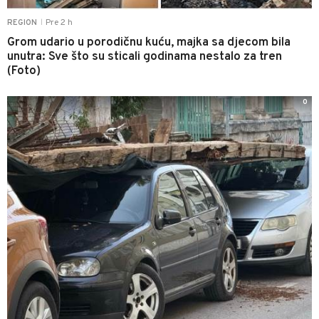
Pre 2 h
REGION
|
Grom udario u porodičnu kuću, majka sa djecom bila
unutra: Sve što su sticali godinama nestalo za tren
(Foto)
0