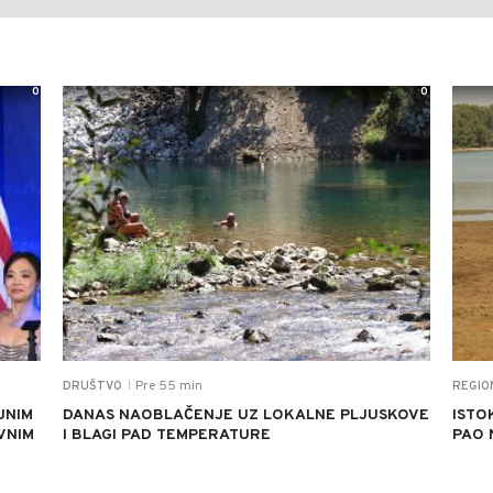
0
0
Pre 55 min
DRUŠTVO
REGIO
|
JNIM
DANAS NAOBLAČENJE UZ LOKALNE PLJUSKOVE
ISTO
VNIM
I BLAGI PAD TEMPERATURE
PAO 