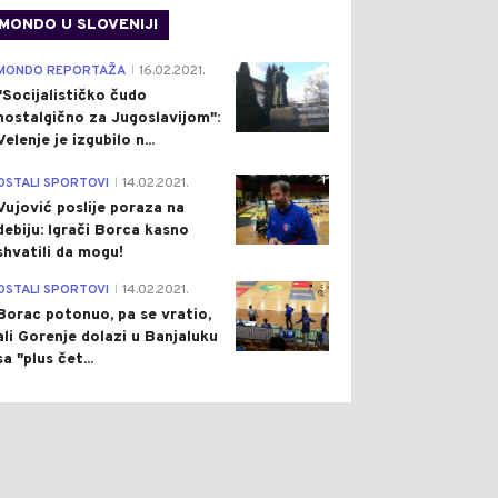
MONDO U SLOVENIJI
4
MONDO REPORTAŽA
16.02.2021.
|
"Socijalističko čudo
nostalgično za Jugoslavijom":
Velenje je izgubilo n...
1
OSTALI SPORTOVI
14.02.2021.
|
Vujović poslije poraza na
debiju: Igrači Borca kasno
shvatili da mogu!
3
OSTALI SPORTOVI
14.02.2021.
|
Borac potonuo, pa se vratio,
ali Gorenje dolazi u Banjaluku
sa "plus čet...