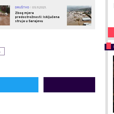
0
0
DRUŠTVO
05.11.2021.
|
Zbog mjera
predostrožnosti: Isključena
struja u Sarajevu
A