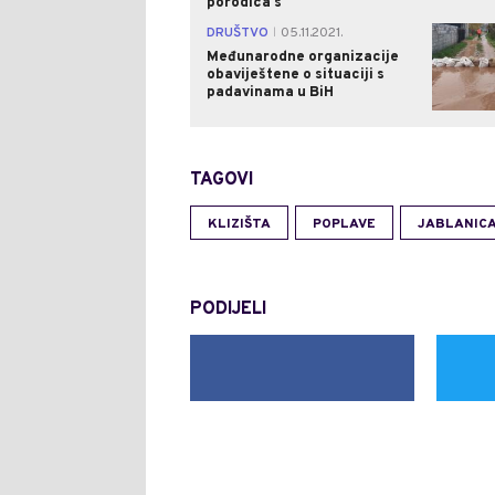
porodica s
DRUŠTVO
05.11.2021.
|
Međunarodne organizacije
obaviještene o situaciji s
padavinama u BiH
TAGOVI
KLIZIŠTA
POPLAVE
JABLANIC
PODIJELI