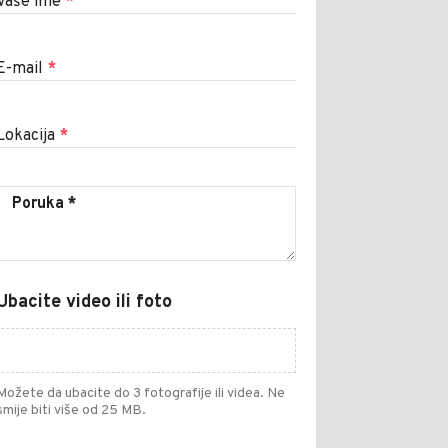
Vaše ime
*
E-mail
*
Lokacija
*
Ubacite video ili foto
Možete da ubacite do 3 fotografije ili videa. Ne
smije biti više od 25 MB.