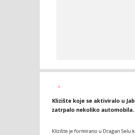
Vesna
AUTOR
0
Kerkez
Klizište koje se aktiviralo u Jab
zatrpalo nekoliko automobila.
Klizište je formirano u Dragan Selu k