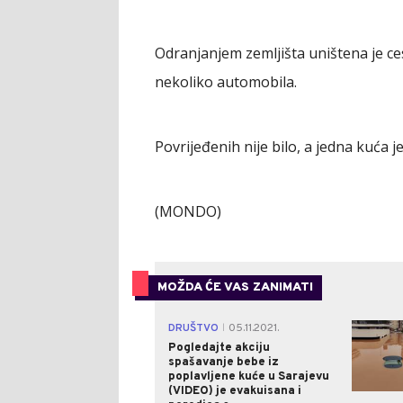
Odranjanjem zemljišta uništena je ces
nekoliko automobila.
Povrijeđenih nije bilo, a jedna kuća 
(MONDO)
MOŽDA ĆE VAS ZANIMATI
DRUŠTVO
05.11.2021.
|
Pogledajte akciju
spašavanje bebe iz
poplavljene kuće u Sarajevu
(VIDEO) je evakuisana i