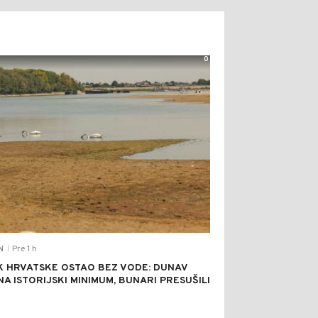
0
Pre 1 h
N
|
K HRVATSKE OSTAO BEZ VODE: DUNAV
NA ISTORIJSKI MINIMUM, BUNARI PRESUŠILI