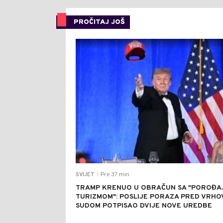
PROČITAJ JOŠ
Pre 37 min
SVIJET
|
TRAMP KRENUO U OBRAČUN SA "POROĐA
TURIZMOM": POSLIJE PORAZA PRED VRHO
SUDOM POTPISAO DVIJE NOVE UREDBE