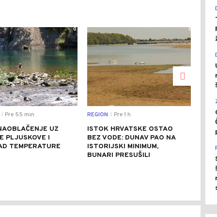
0
0
Pre 55 min
REGION
Pre 1 h
EKO
|
|
NAOBLAČENJE UZ
ISTOK HRVATSKE OSTAO
DES
E PLJUSKOVE I
BEZ VODE: DUNAV PAO NA
POR
PAD TEMPERATURE
ISTORIJSKI MINIMUM,
SRP
BUNARI PRESUŠILI
84 