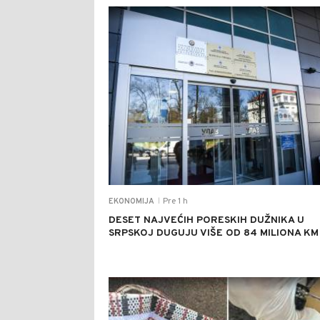
Pre 1 h
EKONOMIJA
|
DESET NAJVEĆIH PORESKIH DUŽNIKA U
SRPSKOJ DUGUJU VIŠE OD 84 MILIONA KM