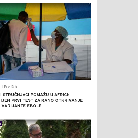
0
Pre 12 h
T
|
I STRUČNJACI POMAŽU U AFRICI:
IJEN PRVI TEST ZA RANO OTKRIVANJE
 VARIJANTE EBOLE
0
a