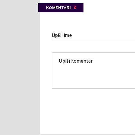
KOMENTARI
0
Upiši ime