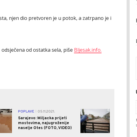
ta, njen dio pretvoren je u potok, a zatrpano je i
je odsječena od ostatka sela, piše
Bljesak.info.
0
0
POPLAVE
05.11.2021.
|
Sarajevo: Miljacka prijeti
mostovima, najugroženije
naselje Otes (FOTO, VIDEO)