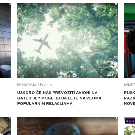
0
0
Pre 4 h
EKONOMIJA
SVIJE
|
USKORO ĆE NAS PREVOZITI AVIONI NA
RUSK
BATERIJE? MOGLI BI DA LETE NA VEOMA
RAZV
POPULARNIM RELACIJAMA
NOVE
0
1
5 slik