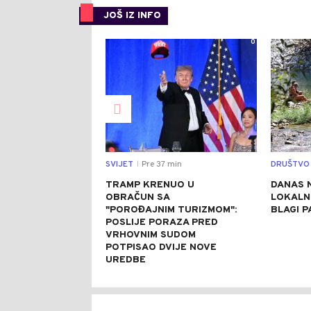
JOŠ IZ INFO
0
SVIJET
Pre 37 min
DRUŠTVO
|
TRAMP KRENUO U
DANAS 
OBRAČUN SA
LOKALN
"POROĐAJNIM TURIZMOM":
BLAGI 
POSLIJE PORAZA PRED
VRHOVNIM SUDOM
POTPISAO DVIJE NOVE
UREDBE