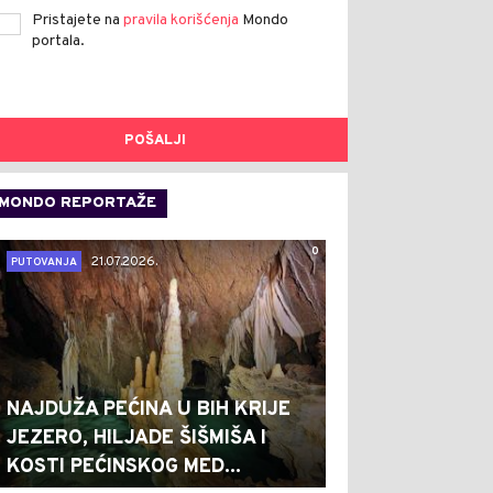
Pristajete na
pravila korišćenja
Mondo
portala.
POŠALJI
MONDO REPORTAŽE
0
21.07.2026.
PUTOVANJA
NAJDUŽA PEĆINA U BIH KRIJE
JEZERO, HILJADE ŠIŠMIŠA I
KOSTI PEĆINSKOG MED...