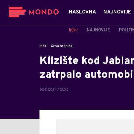
NASLOVNA
NAJNOVIJE
Info:
NAJNOVIJE
POLITI
Info
Crna hronika
Klizište kod Jablan
zatrpalo automobi
05.11.2021. / 21:05