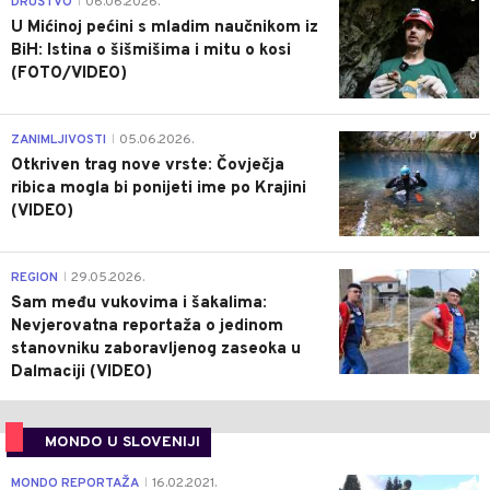
DRUŠTVO
06.06.2026.
|
U Mićinoj pećini s mladim naučnikom iz
BiH: Istina o šišmišima i mitu o kosi
(FOTO/VIDEO)
0
ZANIMLJIVOSTI
05.06.2026.
|
Otkriven trag nove vrste: Čovječja
ribica mogla bi ponijeti ime po Krajini
(VIDEO)
0
REGION
29.05.2026.
|
Sam među vukovima i šakalima:
Nevjerovatna reportaža o jedinom
stanovniku zaboravljenog zaseoka u
Dalmaciji (VIDEO)
MONDO U SLOVENIJI
4
MONDO REPORTAŽA
16.02.2021.
|