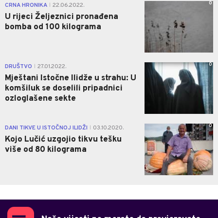
0
CRNA HRONIKA
22.06.2022.
|
U rijeci Željeznici pronađena
bomba od 100 kilograma
0
DRUŠTVO
27.01.2022.
|
Mještani Istočne Ilidže u strahu: U
komšiluk se doselili pripadnici
ozloglašene sekte
0
DANI TIKVE U ISTOČNOJ ILIDŽI
03.10.2020.
|
Kojo Lučić uzgojio tikvu tešku
više od 80 kilograma