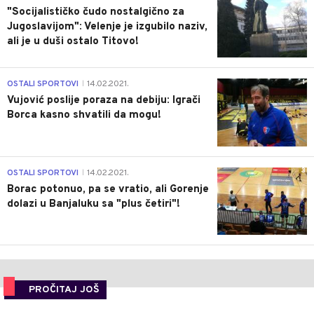
"Socijalističko čudo nostalgično za
Jugoslavijom": Velenje je izgubilo naziv,
ali je u duši ostalo Titovo!
1
OSTALI SPORTOVI
14.02.2021.
|
Vujović poslije poraza na debiju: Igrači
Borca kasno shvatili da mogu!
3
OSTALI SPORTOVI
14.02.2021.
|
Borac potonuo, pa se vratio, ali Gorenje
dolazi u Banjaluku sa "plus četiri"!
PROČITAJ JOŠ