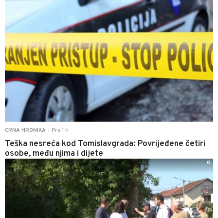
Pre 1 h
CRNA HRONIKA
|
Teška nesreća kod Tomislavgrada: Povrijeđene četiri
osobe, među njima i dijete
0