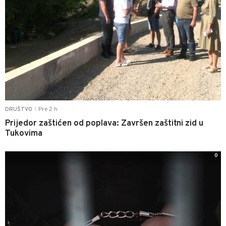
Pre 2 h
DRUŠTVO
|
Prijedor zaštićen od poplava: Završen zaštitni zid u
Tukovima
0