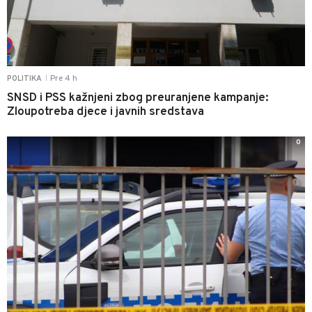
Pre 4 h
POLITIKA
|
SNSD i PSS kažnjeni zbog preuranjene kampanje:
Zloupotreba djece i javnih sredstava
0