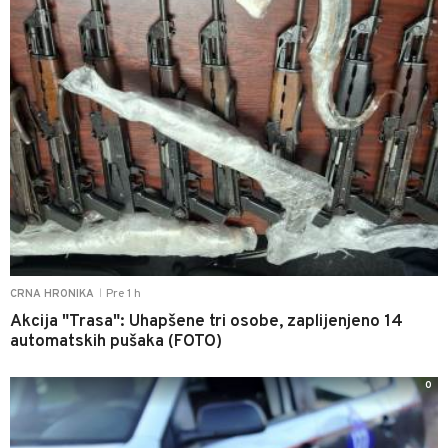
Pre 1 h
CRNA HRONIKA
|
Akcija "Trasa": Uhapšene tri osobe, zaplijenjeno 14
automatskih pušaka (FOTO)
0