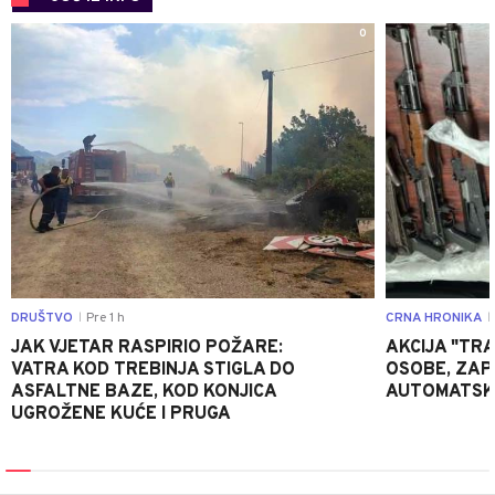
0
DRUŠTVO
Pre 1 h
CRNA HRONIKA
|
|
JAK VJETAR RASPIRIO POŽARE:
AKCIJA "TRA
VATRA KOD TREBINJA STIGLA DO
OSOBE, ZAP
ASFALTNE BAZE, KOD KONJICA
AUTOMATSKI
UGROŽENE KUĆE I PRUGA