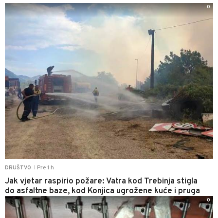
0
Pre 1 h
DRUŠTVO
|
Jak vjetar raspirio požare: Vatra kod Trebinja stigla
do asfaltne baze, kod Konjica ugrožene kuće i pruga
0