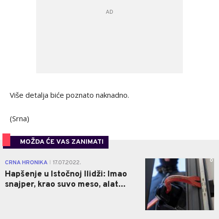
Više detalja biće poznato naknadno.
(Srna)
MOŽDA ĆE VAS ZANIMATI
0
CRNA HRONIKA
17.07.2022.
|
Hapšenje u Istočnoj Ilidži: Imao
snajper, krao suvo meso, alat...