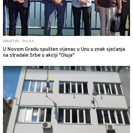
Pre 4 h
DRUŠTVO
|
U Novom Gradu spušten vijenac u Unu u znak sjećanja
na stradale Srbe u akciji "Oluja"
0