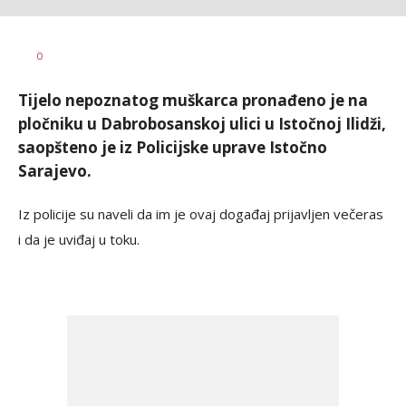
Vesna
AUTOR
0
Kerkez
Tijelo nepoznatog muškarca pronađeno je na
pločniku u Dabrobosanskoj ulici u Istočnoj Ilidži,
saopšteno je iz Policijske uprave Istočno
Sarajevo.
Iz policije su naveli da im je ovaj događaj prijavljen večeras
i da je uviđaj u toku.