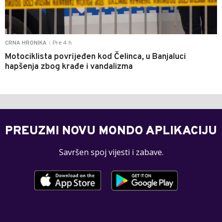
Pre 4 h
CRNA HRONIKA
|
Motociklista povrijeđen kod Čelinca, u Banjaluci
hapšenja zbog krađe i vandalizma
PREUZMI NOVU MONDO APLIKACIJU
Savršen spoj vijesti i zabave.