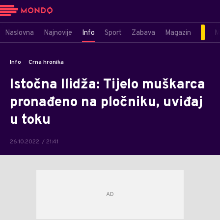
Naslovna
Najnovije
Info
Sport
Zabava
Magazin
M
Info
Crna hronika
Istočna Ilidža: Tijelo muškarca
pronađeno na pločniku, uviđaj
u toku
26.10.2022. / 21:41