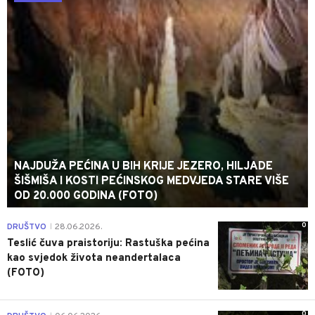
NAJDUŽA PEĆINA U BIH KRIJE JEZERO, HILJADE
ŠIŠMIŠA I KOSTI PEĆINSKOG MEDVJEDA STARE VIŠE
OD 20.000 GODINA (FOTO)
0
DRUŠTVO
28.06.2026.
|
Teslić čuva praistoriju: Rastuška pećina
kao svjedok života neandertalaca
(FOTO)
0