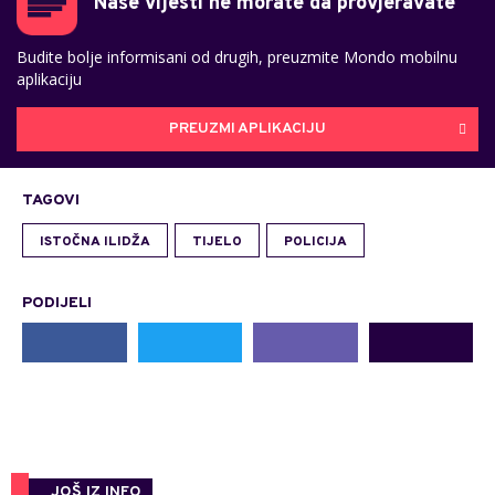
Naše vijesti ne morate da provjeravate
Budite bolje informisani od drugih, preuzmite Mondo mobilnu
aplikaciju
PREUZMI APLIKACIJU
TAGOVI
ISTOČNA ILIDŽA
TIJELO
POLICIJA
PODIJELI
JOŠ IZ INFO