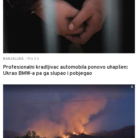
Pre 3 h
BANJALUKA
|
Profesionalni kradljivac automobila ponovo uhapšen:
Ukrao BMW-a pa ga slupao i pobjegao
0