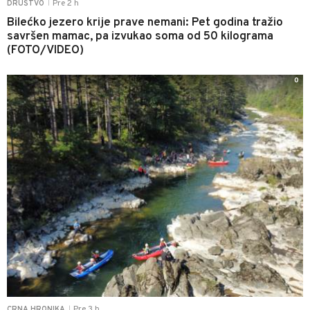
Pre 2 h
DRUŠTVO
|
Bilećko jezero krije prave nemani: Pet godina tražio
savršen mamac, pa izvukao soma od 50 kilograma
(FOTO/VIDEO)
0
Pre 3 h
CRNA HRONIKA
|