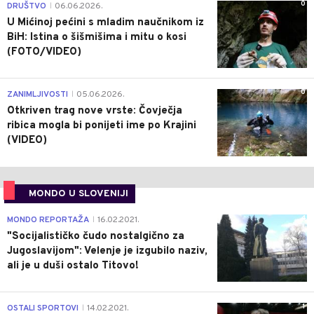
0
DRUŠTVO
06.06.2026.
|
U Mićinoj pećini s mladim naučnikom iz
BiH: Istina o šišmišima i mitu o kosi
(FOTO/VIDEO)
0
ZANIMLJIVOSTI
05.06.2026.
|
Otkriven trag nove vrste: Čovječja
ribica mogla bi ponijeti ime po Krajini
(VIDEO)
MONDO U SLOVENIJI
4
MONDO REPORTAŽA
16.02.2021.
|
"Socijalističko čudo nostalgično za
Jugoslavijom": Velenje je izgubilo naziv,
ali je u duši ostalo Titovo!
1
OSTALI SPORTOVI
14.02.2021.
|