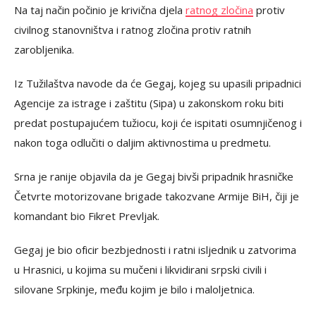
Na taj način počinio je krivična djela
ratnog zločina
protiv
civilnog stanovništva i ratnog zločina protiv ratnih
zarobljenika.
Iz Tužilaštva navode da će Gegaj, kojeg su upasili pripadnici
Agencije za istrage i zaštitu (Sipa) u zakonskom roku biti
predat postupajućem tužiocu, koji će ispitati osumnjičenog i
nakon toga odlučiti o daljim aktivnostima u predmetu.
Srna je ranije objavila da je Gegaj bivši pripadnik hrasničke
Četvrte motorizovane brigade takozvane Armije BiH, čiji je
komandant bio Fikret Prevljak.
Gegaj je bio oficir bezbjednosti i ratni isljednik u zatvorima
u Hrasnici, u kojima su mučeni i likvidirani srpski civili i
silovane Srpkinje, među kojim je bilo i maloljetnica.