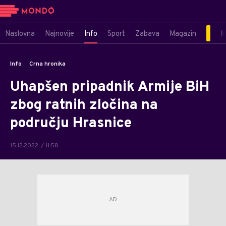
Naslovna
Najnovije
Info
Sport
Zabava
Magazin
M
Info
Crna hronika
Uhapšen pripadnik Armije BiH
zbog ratnih zločina na
području Hrasnice
15.12.2022. / 11:58