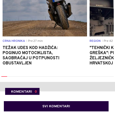
CRNA HRONIKA
Pre 27 min
REGION
Pre 42 
|
|
TEŽAK UDES KOD HADŽIĆA:
"TEHNIČKI K
POGINUO MOTOCIKLISTA,
GREŠKA": P
SAOBRAĆAJ U POTPUNOSTI
ŽELJEZNIČK
OBUSTAVLJEN
HRVATSKOJ
KOMENTARI
0
SVI KOMENTARI