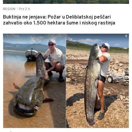
Pre 2 h
REGION
|
Buktinja ne jenjava: Požar u Deliblatskoj peščari
zahvatio oko 1.500 hektara šume i niskog rastinja
0