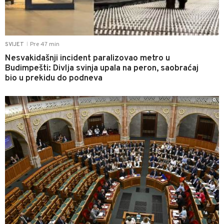
Pre 47 min
SVIJET
|
Nesvakidašnji incident paralizovao metro u
Budimpešti: Divlja svinja upala na peron, saobraćaj
bio u prekidu do podneva
0