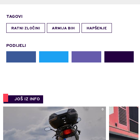
TAGOVI
RATNI ZLOČINI
ARMIJA BIH
HAPŠENJE
PODIJELI
JOŠ IZ INFO
0