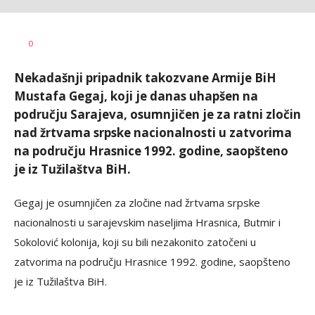
Dušan
AUTOR
0
Volaš
Nekadašnji pripadnik takozvane Armije BiH
Mustafa Gegaj, koji je danas uhapšen na
području Sarajeva, osumnjičen je za ratni zločin
nad žrtvama srpske nacionalnosti u zatvorima
na području Hrasnice 1992. godine, saopšteno
je iz Tužilaštva BiH.
Gegaj je osumnjičen za zločine nad žrtvama srpske
nacionalnosti u sarajevskim naseljima Hrasnica, Butmir i
Sokolović kolonija, koji su bili nezakonito zatočeni u
zatvorima na području Hrasnice 1992. godine, saopšteno
je iz Tužilaštva BiH.