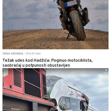
Pre 27 min
CRNA HRONIKA
|
Težak udes kod Hadžića: Poginuo motociklista,
saobraćaj u potpunosti obustavljen
0