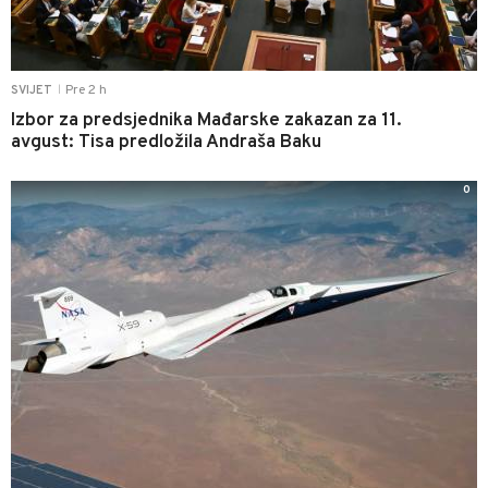
Pre 2 h
SVIJET
|
Izbor za predsjednika Mađarske zakazan za 11.
avgust: Tisa predložila Andraša Baku
0