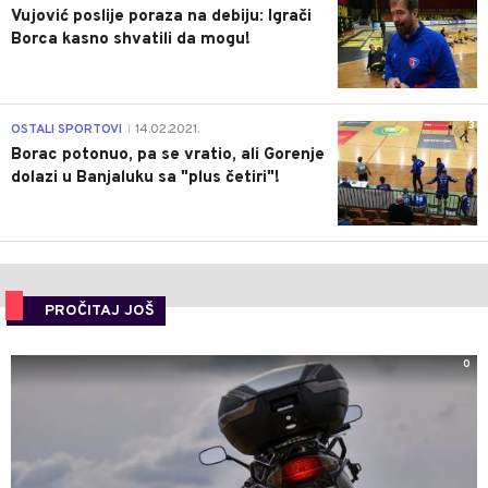
Vujović poslije poraza na debiju: Igrači
Borca kasno shvatili da mogu!
3
OSTALI SPORTOVI
14.02.2021.
|
Borac potonuo, pa se vratio, ali Gorenje
dolazi u Banjaluku sa "plus četiri"!
PROČITAJ JOŠ
0