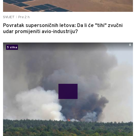
Pre 2 h
SVIJET
|
Povratak supersoničnih letova: Da li će "tihi" zvučni
udar promijeniti avio-industriju?
0
5 slika