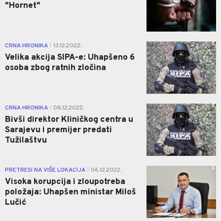
"Hornet"
0
CRNA HRONIKA
13.12.2022.
|
Velika akcija SIPA-e: Uhapšeno 6
osoba zbog ratnih zločina
0
CRNA HRONIKA
08.12.2022.
|
Bivši direktor Kliničkog centra u
Sarajevu i premijer predati
Tužilaštvu
0
PRETRESI NA VIŠE LOKACIJA
06.12.2022.
|
Visoka korupcija i zloupotreba
položaja: Uhapšen ministar Miloš
Lučić