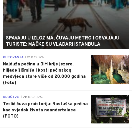
SPAVAJU U IZLOZIMA, ČUVAJU METRO I OSVAJAJU
TURISTE: MAČKE SU VLADARI ISTANBULA
0
PUTOVANJA
21.07.2026.
|
Najduža pećina u BiH krije jezero,
hiljade šišmiša i kosti pećinskog
medvjeda stare više od 20.000 godina
(Foto)
0
DRUŠTVO
28.06.2026.
|
Teslić čuva praistoriju: Rastuška pećina
kao svjedok života neandertalaca
(FOTO)