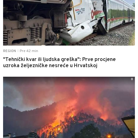
Pre 42 min
REGION
|
"Tehnički kvar ili ljudska greška": Prve procjene
uzroka željezničke nesreće u Hrvatskoj
0