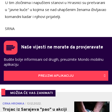
U tim zločinima i napušteni stanovi u Hrasnici su pretvarani
u "javne kuće" u kojima se nad uhapšenim ženama iživljavao
komandni kadar i njihovi prijatelji.
SRNA
Naše vijesti ne morate da provjeravate
Budite bolje informisani od drugih, preuzmite Mondo mobilnu
aplikaciju
PREUZMI APLIKACIJU
MOŽDA ĆE VAS ZANIMATI
0
CRNA HRONIKA
13.12.2022.
|
Trojac iz Sarajeva "pao" u akciji