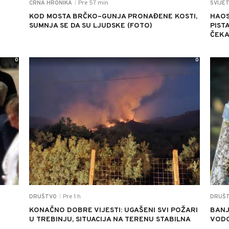
Pre 57 min
CRNA HRONIKA
SVIJE
|
KOD MOSTA BRČKO–GUNJA PRONAĐENE KOSTI,
HAOS
SUMNJA SE DA SU LJUDSKE (FOTO)
PIST
ČEKA
0
0
Pre 1 h
DRUŠTVO
DRUŠ
|
KONAČNO DOBRE VIJESTI: UGAŠENI SVI POŽARI
BANJ
U TREBINJU, SITUACIJA NA TERENU STABILNA
VODO