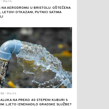
Pre 1 h
T
|
 NA AERODROMU U BRISTOLU: OŠTEĆENA
A, LETOVI OTKAZANI, PUTNICI SATIMA
LI
1
Pre 3 h
TVO
|
ALUKA NA PREKO 40 STEPENI KUBURI S
M: LJETO IZNENADILO GRADSKE SLUŽBE?