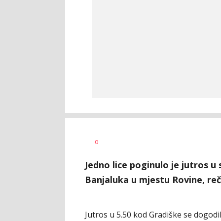
Željko
AUTOR
0
Svitlica
Jedno lice poginulo je jutros 
Banjaluka u mjestu Rovine, reče
Jutros u 5.50 kod Gradiške se dogodi