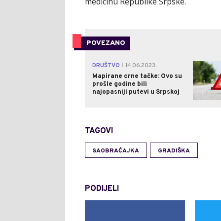
medicinu Republike Srpske.
POVEZANO
DRUŠTVO
14.06.2023.
|
Mapirane crne tačke: Ovo su
prošle godine bili
najopasniji putevi u Srpskoj
TAGOVI
SAOBRAĆAJKA
GRADIŠKA
PODIJELI