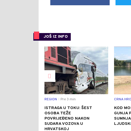
JOŠ IZ INFO
0
REGION
Pre 3 min
CRNA HRO
|
ISTRAGA U TOKU: ŠEST
KOD MO
OSOBA TEŽE
GUNJA 
POVRIJEĐENO NAKON
SUMNJA 
SUDARA VOZOVA U
LJUDSK
HRVATSKOJ