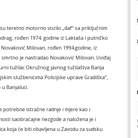
su teretno motorno vozilo „daf“ sa priključnim
odrag, rođen 1974. godine iz Laktaša i putničko
ao Novaković Milovan, rođen 1994.godine, iz
 smrtno je nastradao Novaković Milovan. Uviđaj
urni tužilac Okružnog javnog tužilaštva Banja
jskim službenicima Policijske uprave Gradiška",
 u Banjaluci.
e potrebne istražne radnje i mjere kao i
lnosti saobraćajne nezgode a naložena je i
ica koja će biti obavljena u Zavodu za sudsku