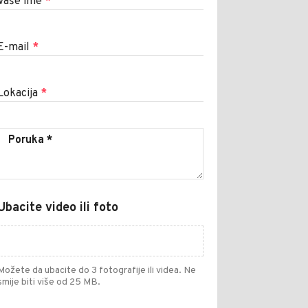
Vaše ime
*
E-mail
*
Lokacija
*
Ubacite video ili foto
Možete da ubacite do 3 fotografije ili videa. Ne
smije biti više od 25 MB.