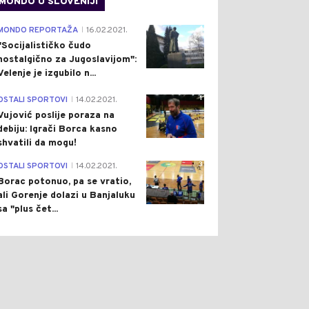
MONDO U SLOVENIJI
4
MONDO REPORTAŽA
16.02.2021.
|
"Socijalističko čudo
nostalgično za Jugoslavijom":
Velenje je izgubilo n...
1
OSTALI SPORTOVI
14.02.2021.
|
Vujović poslije poraza na
debiju: Igrači Borca kasno
shvatili da mogu!
3
OSTALI SPORTOVI
14.02.2021.
|
Borac potonuo, pa se vratio,
ali Gorenje dolazi u Banjaluku
sa "plus čet...