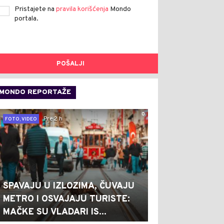
Pristajete na
pravila korišćenja
Mondo
portala.
POŠALJI
MONDO REPORTAŽE
0
Pre 2 h
FOTO, VIDEO
SPAVAJU U IZLOZIMA, ČUVAJU
METRO I OSVAJAJU TURISTE:
MAČKE SU VLADARI IS...