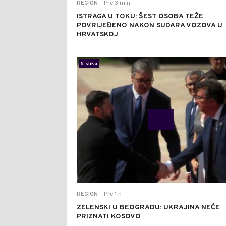
Pre 3 min
REGION
|
ISTRAGA U TOKU: ŠEST OSOBA TEŽE
POVRIJEĐENO NAKON SUDARA VOZOVA U
HRVATSKOJ
5 slika
Pre 1 h
REGION
|
ZELENSKI U BEOGRADU: UKRAJINA NEĆE
PRIZNATI KOSOVO