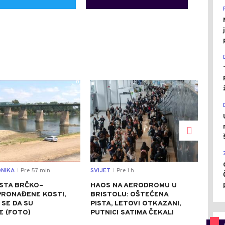
0
0
NIKA
Pre 57 min
SVIJET
Pre 1 h
REGI
|
|
STA BRČKO–
HAOS NA AERODROMU U
ZEL
PRONAĐENE KOSTI,
BRISTOLU: OŠTEĆENA
UKR
SE DA SU
PISTA, LETOVI OTKAZANI,
KOS
E (FOTO)
PUTNICI SATIMA ČEKALI