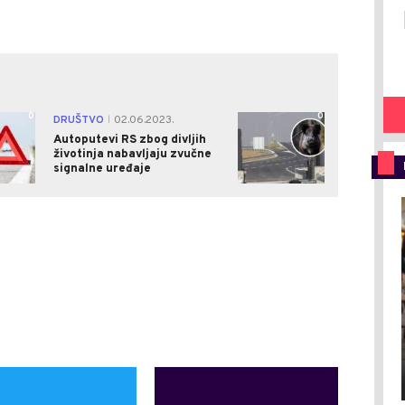
0
0
DRUŠTVO
02.06.2023.
|
Autoputevi RS zbog divljih
životinja nabavljaju zvučne
signalne uređaje