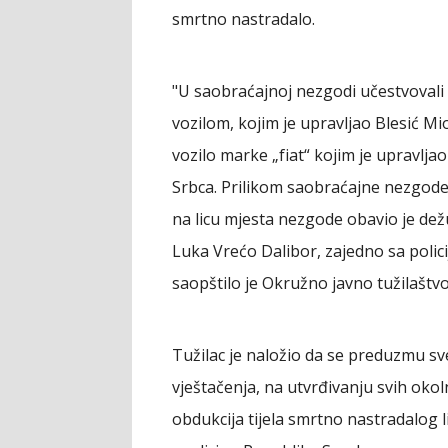
smrtno nastradalo.
"U saobraćajnoj nezgodi učestvovali 
vozilom, kojim je upravljao Blesić Mi
vozilo marke „fiat“ kojim je upravlj
Srbca. Prilikom saobraćajne nezgode
na licu mjesta nezgode obavio je dež
Luka Vrećo Dalibor, zajedno sa polici
saopštilo je Okružno javno tužilaštvo
Tužilac je naložio da se preduzmu sv
vještačenja, na utvrđivanju svih oko
obdukcija tijela smrtno nastradalog l