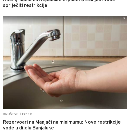
spriječiti restrikcije
0
Pre 1 h
DRUŠTVO
|
Rezervoari na Manjači na minimumu: Nove restrikcije
vode u dijelu Banjaluke