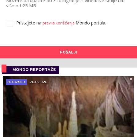
Možete da ubacite do 3 fotografije ili videa. Ne smije biti
više od 25 MB.
Pristajete na
Mondo portala.
pravila korišćenja
POŠALJI
MONDO REPORTAŽE
0
21.07.2026.
PUTOVANJA