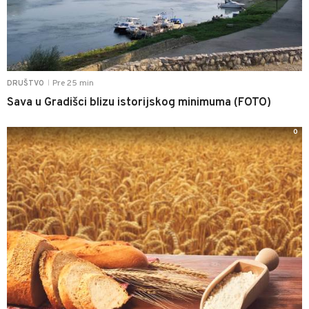
Pre 25 min
DRUŠTVO
|
Sava u Gradišci blizu istorijskog minimuma (FOTO)
0