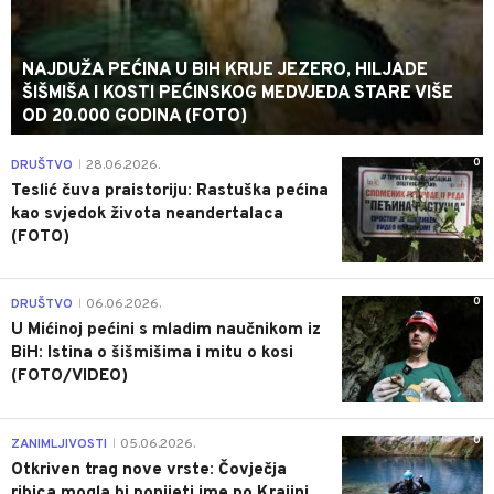
NAJDUŽA PEĆINA U BIH KRIJE JEZERO, HILJADE
ŠIŠMIŠA I KOSTI PEĆINSKOG MEDVJEDA STARE VIŠE
OD 20.000 GODINA (FOTO)
0
DRUŠTVO
28.06.2026.
|
Teslić čuva praistoriju: Rastuška pećina
kao svjedok života neandertalaca
(FOTO)
0
DRUŠTVO
06.06.2026.
|
U Mićinoj pećini s mladim naučnikom iz
BiH: Istina o šišmišima i mitu o kosi
(FOTO/VIDEO)
0
ZANIMLJIVOSTI
05.06.2026.
|
Otkriven trag nove vrste: Čovječja
ribica mogla bi ponijeti ime po Krajini