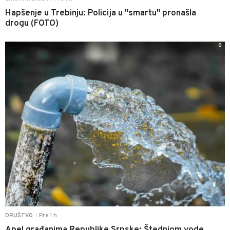
Hapšenje u Trebinju: Policija u "smartu" pronašla
drogu (FOTO)
0
Pre 1 h
DRUŠTVO
|
Apel građanima Republike Srpske: Štednjom vode