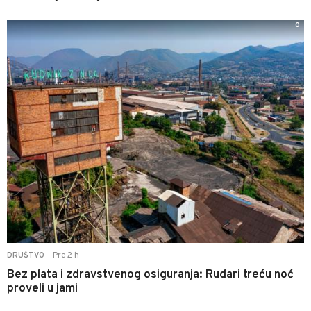
0
Pre 2 h
DRUŠTVO
|
Bez plata i zdravstvenog osiguranja: Rudari treću noć
proveli u jami