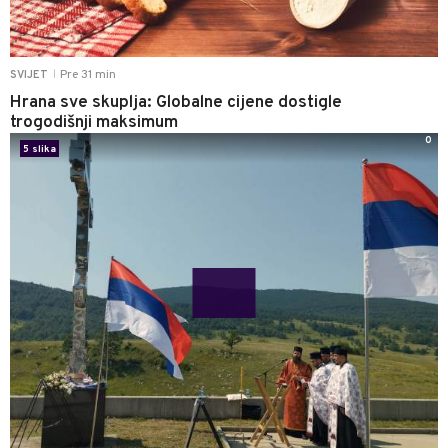
Pre 31 min
SVIJET
|
Hrana sve skuplja: Globalne cijene dostigle
trogodišnji maksimum
0
5 slika