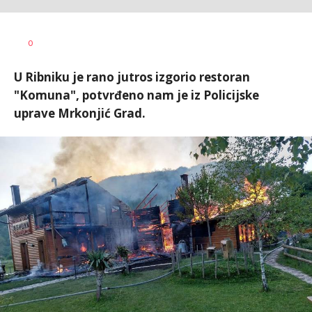
Dušan
AUTOR
0
Volaš
U Ribniku je rano jutros izgorio restoran
"Komuna", potvrđeno nam je iz Policijske
uprave Mrkonjić Grad.