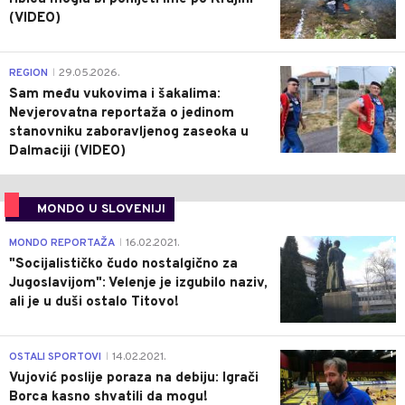
(VIDEO)
0
REGION
29.05.2026.
|
Sam među vukovima i šakalima:
Nevjerovatna reportaža o jedinom
stanovniku zaboravljenog zaseoka u
Dalmaciji (VIDEO)
MONDO U SLOVENIJI
4
MONDO REPORTAŽA
16.02.2021.
|
"Socijalističko čudo nostalgično za
Jugoslavijom": Velenje je izgubilo naziv,
ali je u duši ostalo Titovo!
1
OSTALI SPORTOVI
14.02.2021.
|
Vujović poslije poraza na debiju: Igrači
Borca kasno shvatili da mogu!