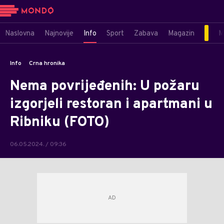
Naslovna
Najnovije
Info
Sport
Zabava
Magazin
M
Info
Crna hronika
Nema povrijeđenih: U požaru
izgorjeli restoran i apartmani u
Ribniku (FOTO)
06.05.2024. / 09:36