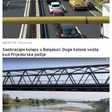
Pre 6 min
DRUŠTVO
|
Saobraćajni kolaps u Banjaluci: Duge kolone vozila
kod Prijedorske petlje
0