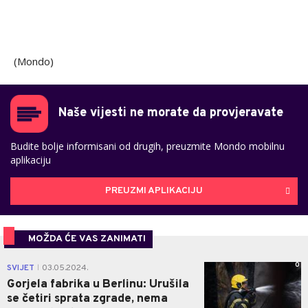
(Mondo)
Naše vijesti ne morate da provjeravate
Budite bolje informisani od drugih, preuzmite Mondo mobilnu
aplikaciju
PREUZMI APLIKACIJU
MOŽDA ĆE VAS ZANIMATI
0
SVIJET
03.05.2024.
|
Gorjela fabrika u Berlinu: Urušila
se četiri sprata zgrade, nema