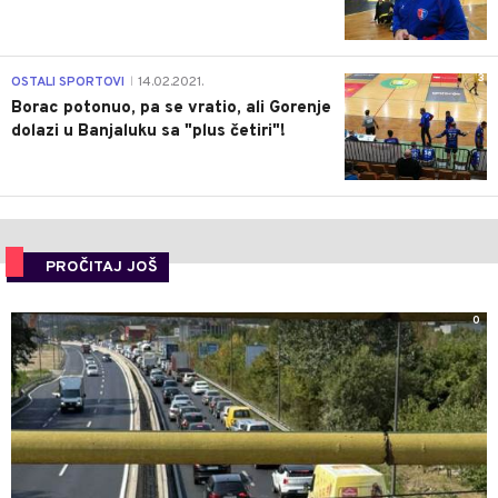
3
OSTALI SPORTOVI
14.02.2021.
|
Borac potonuo, pa se vratio, ali Gorenje
dolazi u Banjaluku sa "plus četiri"!
PROČITAJ JOŠ
0