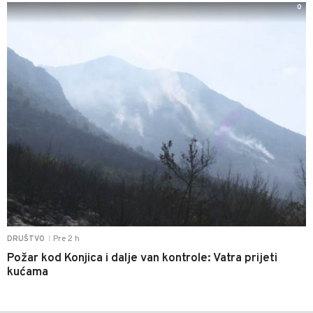
0
Pre 2 h
DRUŠTVO
|
Požar kod Konjica i dalje van kontrole: Vatra prijeti
kućama