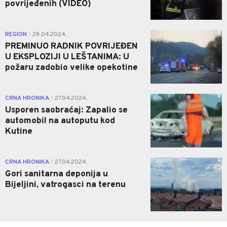
povrijeđenih (VIDEO)
0
REGION
28.04.2024.
|
PREMINUO RADNIK POVRIJEĐEN
U EKSPLOZIJI U LEŠTANIMA: U
požaru zadobio velike opekotine
0
CRNA HRONIKA
27.04.2024.
|
Usporen saobraćaj: Zapalio se
automobil na autoputu kod
Kutine
0
CRNA HRONIKA
27.04.2024.
|
Gori sanitarna deponija u
Bijeljini, vatrogasci na terenu