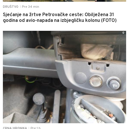
Pre 34 min
DRUŠTVO
|
Sjećanje na žrtve Petrovačke ceste: Obilježena 31
godina od avio-napada na izbjegličku kolonu (FOTO)
0
Pre 1 h
CRNA HRONIKA
|