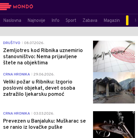
Naslovna
Najnovije
Info
Sport
Zabava
Magazin
M
0
DRUŠTVO
08.07.2026.
|
Zemljotres kod Ribnika uznemirio
stanovništvo: Nema prijavljene
štete na objektima
0
CRNA HRONIKA
29.06.2026.
|
Veliki požar u Ribniku: Izgorio
poslovni objekat, devet osoba
zatražilo ljekarsku pomoć
0
CRNA HRONIKA
03.03.2026.
|
Prevezen u Banjaluku: Muškarac se
se ranio iz lovačke puške