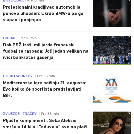
BANJALUKA
Pre 13 min
|
Profesionalni kradljivac automobila
ponovo uhapšen: Ukrao BMW-a pa ga
slupao i pobjegao
0
FUDBAL
Pre 16 min
|
Dok PSŽ troši milijarde francuski
fudbal se raspada: Još jedan velikan na
ivici bankrota i gašenja
0
OSTALI SPORTOVI
Pre 26 min
|
Mediteranske igre počinju 21. avgusta:
Evo koliko će sportista predstavljati
BiH!
0
ZVIJEZDE I TRAČEVI
Pre 35 min
|
Pljušte komplimenti: Seka Aleksić
smršala 14 kila i "oduvala" sve na plaži