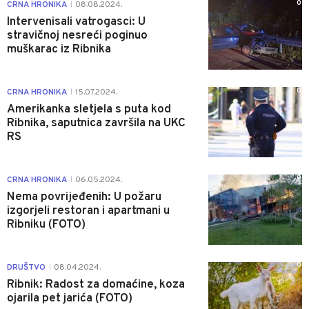
0
CRNA HRONIKA
08.08.2024.
|
Intervenisali vatrogasci: U
stravičnoj nesreći poginuo
muškarac iz Ribnika
0
CRNA HRONIKA
15.07.2024.
|
Amerikanka sletjela s puta kod
Ribnika, saputnica završila na UKC
RS
0
CRNA HRONIKA
06.05.2024.
|
Nema povrijeđenih: U požaru
izgorjeli restoran i apartmani u
Ribniku (FOTO)
0
DRUŠTVO
08.04.2024.
|
Ribnik: Radost za domaćine, koza
ojarila pet jarića (FOTO)