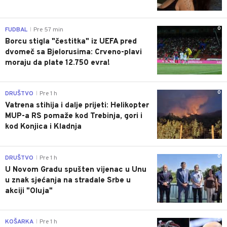
0
FUDBAL
Pre 57 min
|
Borcu stigla "čestitka" iz UEFA pred
dvomeč sa Bjelorusima: Crveno-plavi
moraju da plate 12.750 evra!
0
DRUŠTVO
Pre 1 h
|
Vatrena stihija i dalje prijeti: Helikopter
MUP-a RS pomaže kod Trebinja, gori i
kod Konjica i Kladnja
0
DRUŠTVO
Pre 1 h
|
U Novom Gradu spušten vijenac u Unu
u znak sjećanja na stradale Srbe u
akciji "Oluja"
0
KOŠARKA
Pre 1 h
|