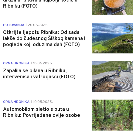
družina" skuvala najbolji kotlić u
Ribniku (FOTO)
0
PUTOVANJA
20.05.2025.
|
Otkrijte ljepotu Ribnika: Od sada
lakše do čudesnog Šiškog kamena i
pogleda koji oduzima dah (FOTO)
0
CRNA HRONIKA
18.05.2025.
|
Zapalila se pilana u Ribniku,
intervenisali vatrogasci (FOTO)
0
CRNA HRONIKA
10.05.2025.
|
Automobilom sletio s puta u
Ribniku: Povrijeđene dvije osobe