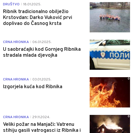
0
DRUŠTVO
18.01.2025.
|
Ribnik tradicionalno obilježio
Krstovdan: Darko Vuković prvi
doplivao do Časnog krsta
0
CRNA HRONIKA
06.01.2025.
|
U saobraćajki kod Gornjeg Ribnika
stradala mlada djevojka
0
CRNA HRONIKA
03.01.2025.
|
Izgorjela kuća kod Ribnika
0
CRNA HRONIKA
29.11.2024.
|
Veliki požar na Manjači: Vatrenu
stihiju gasili vatrogasci iz Ribnika i