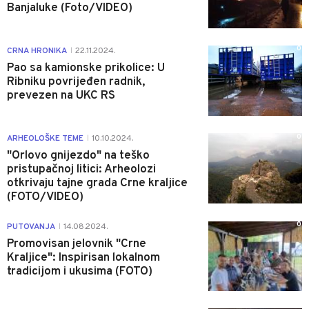
Banjaluke (Foto/VIDEO)
0
CRNA HRONIKA
22.11.2024.
|
Pao sa kamionske prikolice: U
Ribniku povrijeđen radnik,
prevezen na UKC RS
0
ARHEOLOŠKE TEME
10.10.2024.
|
"Orlovo gnijezdo" na teško
pristupačnoj litici: Arheolozi
otkrivaju tajne grada Crne kraljice
(FOTO/VIDEO)
0
PUTOVANJA
14.08.2024.
|
Promovisan jelovnik "Crne
Kraljice": Inspirisan lokalnom
tradicijom i ukusima (FOTO)