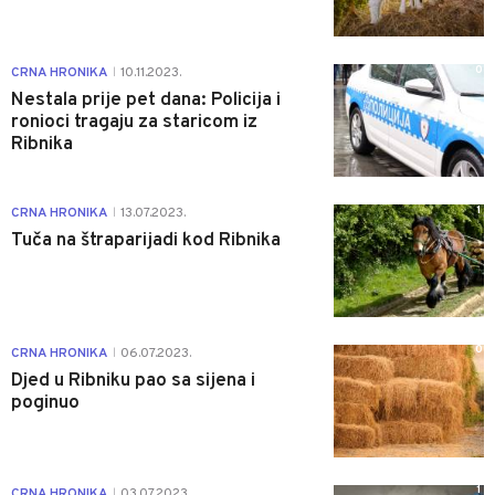
0
CRNA HRONIKA
10.11.2023.
|
Nestala prije pet dana: Policija i
ronioci tragaju za staricom iz
Ribnika
1
CRNA HRONIKA
13.07.2023.
|
Tuča na štraparijadi kod Ribnika
0
CRNA HRONIKA
06.07.2023.
|
Djed u Ribniku pao sa sijena i
poginuo
1
CRNA HRONIKA
03.07.2023.
|