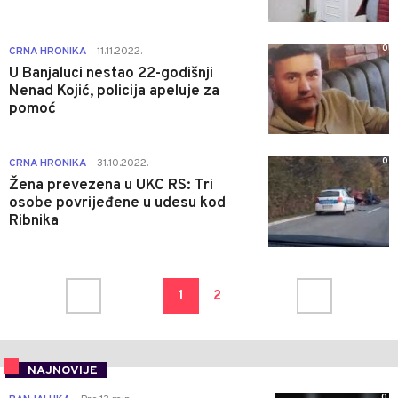
0
CRNA HRONIKA
11.11.2022.
|
U Banjaluci nestao 22-godišnji
Nenad Kojić, policija apeluje za
pomoć
0
CRNA HRONIKA
31.10.2022.
|
Žena prevezena u UKC RS: Tri
osobe povrijeđene u udesu kod
Ribnika
1
2
NAJNOVIJE
0