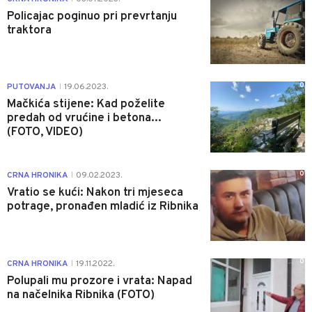
Policajac poginuo pri prevrtanju
traktora
0
PUTOVANJA
19.06.2023.
|
Mačkića stijene: Kad poželite
predah od vrućine i betona...
(FOTO, VIDEO)
0
CRNA HRONIKA
09.02.2023.
|
Vratio se kući: Nakon tri mjeseca
potrage, pronađen mladić iz Ribnika
0
CRNA HRONIKA
19.11.2022.
|
Polupali mu prozore i vrata: Napad
na načelnika Ribnika (FOTO)