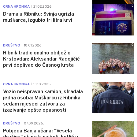
0
CRNA HRONIKA
21.02.2026.
|
Drama u Ribniku: Svinja ugrizla
muškarca, izgubio tri litra krvi
0
DRUŠTVO
18.01.2026.
|
Ribnik tradicionalno obilježio
Krstovdan: Aleksandar Radojičić
prvi doplivao do Časnog krsta
0
CRNA HRONIKA
13.10.2025.
|
Vozio neispravan kamion, stradala
jedna osoba: Muškarcu iz Ribnika
sedam mjeseci zatvora za
izazivanje opšte opasnosti
0
DRUŠTVO
07.09.2025.
|
Pobjeda Banjalučana: "Vesela