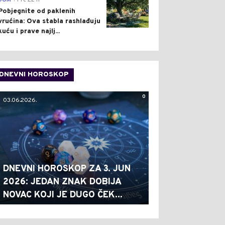
DOM
Pre 22 h
Pobjegnite od paklenih
vrućina: Ova stabla rashlađuju
kuću i prave najlj...
DNEVNI HOROSKOP
0
03.06.2026.
DNEVNI HOROSKOP ZA 3. JUN
2026: JEDAN ZNAK DOBIJA
NOVAC KOJI JE DUGO ČEK...