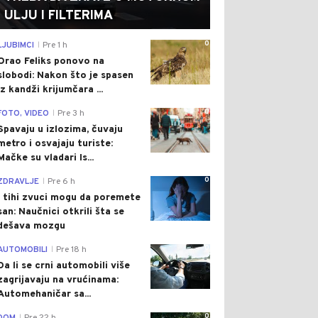
ULJU I FILTERIMA
0
LJUBIMCI
Pre 1 h
|
Orao Feliks ponovo na
slobodi: Nakon što je spasen
iz kandži krijumčara ...
0
FOTO, VIDEO
Pre 3 h
|
Spavaju u izlozima, čuvaju
metro i osvajaju turiste:
Mačke su vladari Is...
0
ZDRAVLJE
Pre 6 h
|
I tihi zvuci mogu da poremete
san: Naučnici otkrili šta se
dešava mozgu
0
AUTOMOBILI
Pre 18 h
|
Da li se crni automobili više
zagrijavaju na vrućinama:
Automehaničar sa...
0
|