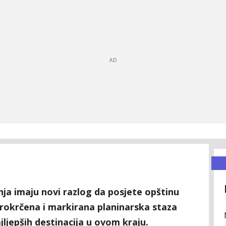
renja imaju novi razlog da posjete opštinu
 prokrčena i markirana planinarska staza
ljepših destinacija u ovom kraju.