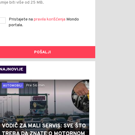
smije biti više od 25 MB.
Pristajete na
pravila korišćenja
Mondo
portala.
POŠALJI
NAJNOVIJE
0
Pre 56 min
AUTOMOBILI
VODIČ ZA MALI SERVIS: SVE ŠTO
TREBA DA ZNATE O MOTORNOM