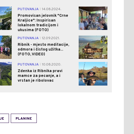
0
0
PUTOVANJA
14.08.2024.
|
Promovisan jelovnik "Crne
Kraljice": Inspirisan
lokalnom tradicijom i
ukusima (FOTO)
0
0
PUTOVANJA
12.09.2021.
|
Ribnik - mjesto meditacije,
odmora i čistog užitka...
(FOTO, VIDEO)
0
0
PUTOVANJA
10.08.2020.
|
Zdenka iz Ribnika pravi
mamce za pecanje, a i
vrstan je ribolovac
JE
PLANINE