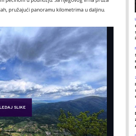
om pećinom u podnožju. Sa njegovog vrha pruža
dah, pružajući panoramu kilometrima u daljinu.
LEDAJ SLIKE