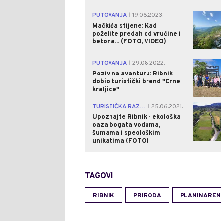
PUTOVANJA
19.06.2023.
|
Mačkića stijene: Kad
poželite predah od vrućine i
betona... (FOTO, VIDEO)
PUTOVANJA
29.08.2022.
|
Poziv na avanturu: Ribnik
dobio turistički brend "Crne
kraljice"
TURISTIČKA RAZGLEDNICA
25.06.2021.
|
Upoznajte Ribnik - ekološka
oaza bogata vodama,
šumama i speološkim
unikatima (FOTO)
TAGOVI
RIBNIK
PRIRODA
PLANINAREN