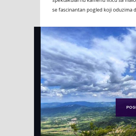
spektakularnu kamenu liticu sa mal
se fascinantan pogled koji oduzima 
POG