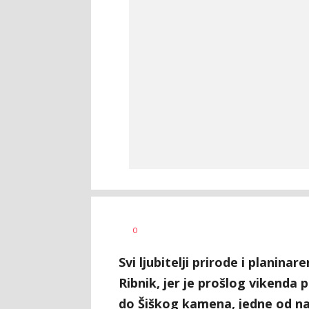
Dušan
AUTOR
0
Volaš
Svi ljubitelji prirode i planina
Ribnik, jer je prošlog vikenda
do Šiškog kamena, jedne od naj