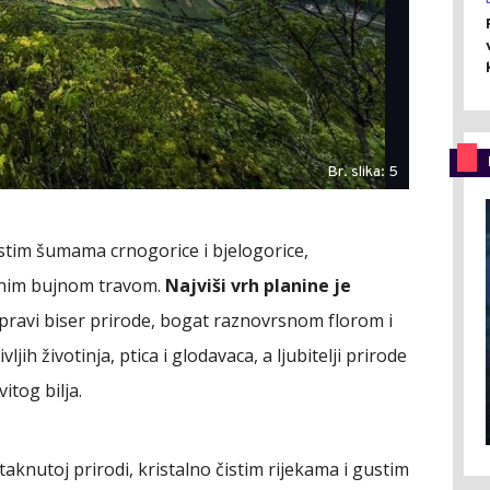
Br. slika: 5
stim šumama crnogorice i bjelogorice,
enim bujnom travom.
Najviši vrh planine je
 pravi biser prirode, bogat raznovrsnom florom i
ih životinja, ptica i glodavaca, a ljubitelji prirode
itog bilja.
aknutoj prirodi, kristalno čistim rijekama i gustim