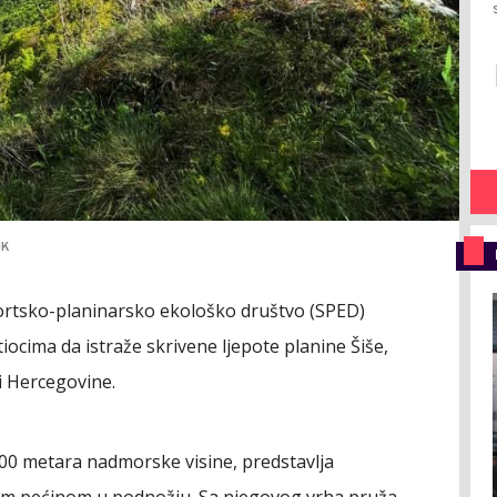
IK
portsko-planinarsko ekološko društvo (SPED)
ocima da istraže skrivene ljepote planine Šiše,
i Hercegovine.
.300 metara nadmorske visine, predstavlja