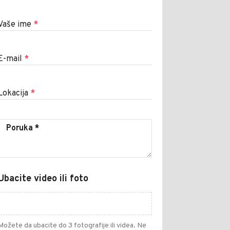
Vaše ime
*
E-mail
*
Lokacija
*
Ubacite video ili foto
Možete da ubacite do 3 fotografije ili videa. Ne