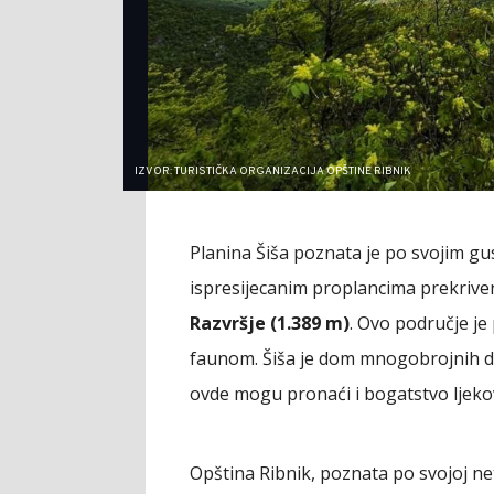
IZVOR: TURISTIČKA ORGANIZACIJA OPŠTINE RIBNIK
Planina Šiša poznata je po svojim gu
ispresijecanim proplancima prekriv
Razvršje (1.389 m)
. Ovo područje je
faunom. Šiša je dom mnogobrojnih divlj
ovde mogu pronaći i bogatstvo ljekov
Opština Ribnik, poznata po svojoj net