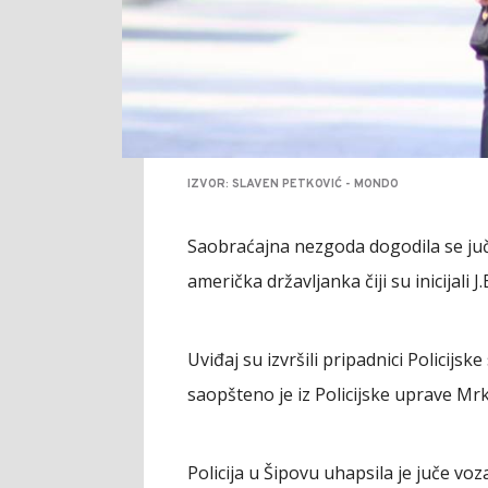
IZVOR: SLAVEN PETKOVIĆ - MONDO
Saobraćajna nezgoda dogodila se juč
američka državljanka čiji su inicijali J.
Uviđaj su izvršili pripadnici Policijsk
saopšteno je iz Policijske uprave Mrk
Policija u Šipovu uhapsila je juče vozač