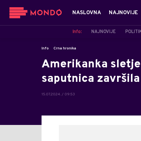
NASLOVNA
NAJNOVIJE
Info:
NAJNOVIJE
POLITI
Info
Crna hronika
Amerikanka sletjel
saputnica završil
15.07.2024. / 09:53