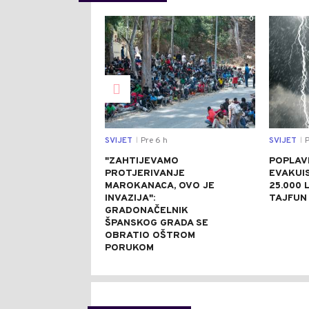
0
SVIJET
Pre 6 h
SVIJET
P
|
|
"ZAHTIJEVAMO
POPLAVE
PROTJERIVANJE
EVAKUI
MAROKANACA, OVO JE
25.000 L
INVAZIJA":
TAJFUN 
GRADONAČELNIK
ŠPANSKOG GRADA SE
OBRATIO OŠTROM
PORUKOM