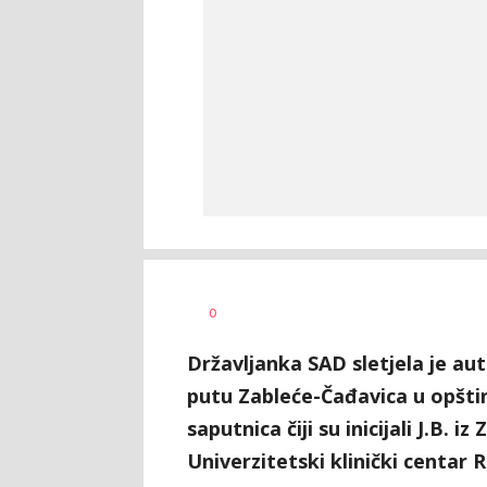
Nikolina
AUTOR
0
Damjanić
Državljanka SAD sletjela je a
putu Zableće-Čađavica u opštin
saputnica čiji su inicijali J.B. i
Univerzitetski klinički centar R