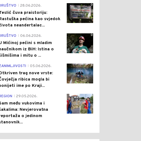
0
DRUŠTVO
28.06.2026.
|
Teslić čuva praistoriju:
Rastuška pećina kao svjedok
života neandertalac...
0
DRUŠTVO
06.06.2026.
|
U Mićinoj pećini s mladim
naučnikom iz BiH: Istina o
šišmišima i mitu o ...
0
ZANIMLJIVOSTI
05.06.2026.
|
Otkriven trag nove vrste:
Čovječja ribica mogla bi
ponijeti ime po Kraji...
0
REGION
29.05.2026.
|
Sam među vukovima i
šakalima: Nevjerovatna
reportaža o jedinom
stanovnik...