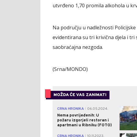
utvrđeno 1,70 promila alkohola u krv
Na području u nadležnosti Policijske
evidentirana su tri krivična djela i tr
saobraćajna nezgoda.
(Srna/MONDO)
MOŽDA ĆE VAS ZANIMATI
CRNA HRONIKA
06.05.2024.
|
Nema povrijeđenih: U
požaru izgorjeli restoran i
apartmani u Ribniku (FOTO)
CRNA HRONIKA
10.11.2023.
|