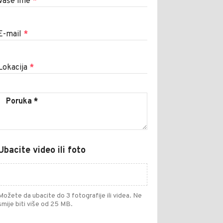
Vaše ime
*
E-mail
*
Lokacija
*
Ubacite video ili foto
Možete da ubacite do 3 fotografije ili videa. Ne
smije biti više od 25 MB.