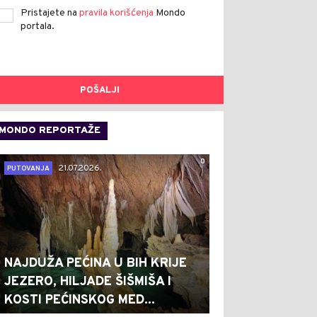
Pristajete na
pravila korišćenja
Mondo
portala.
POŠALJI
MONDO REPORTAŽE
0
21.07.2026.
PUTOVANJA
NAJDUŽA PEĆINA U BIH KRIJE
JEZERO, HILJADE ŠIŠMIŠA I
KOSTI PEĆINSKOG MED...