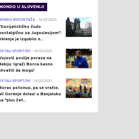
MONDO U SLOVENIJI
4
MONDO REPORTAŽA
16.02.2021.
|
"Socijalističko čudo
nostalgično za Jugoslavijom":
Velenje je izgubilo n...
1
OSTALI SPORTOVI
14.02.2021.
|
Vujović poslije poraza na
debiju: Igrači Borca kasno
shvatili da mogu!
3
OSTALI SPORTOVI
14.02.2021.
|
Borac potonuo, pa se vratio,
ali Gorenje dolazi u Banjaluku
sa "plus čet...