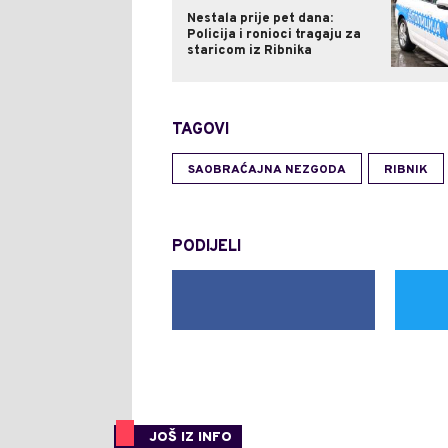
Nestala prije pet dana:
Policija i ronioci tragaju za
staricom iz Ribnika
TAGOVI
SAOBRAĆAJNA NEZGODA
RIBNIK
PODIJELI
JOŠ IZ INFO