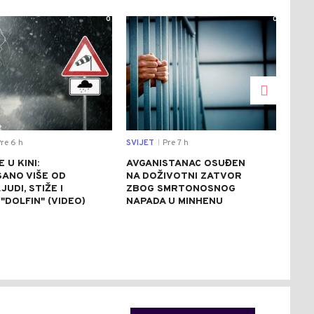
0
0
re 6 h
SVIJET
Pre 7 h
CRNA
|
 U KINI:
AVGANISTANAC OSUĐEN
OSU
SANO VIŠE OD
NA DOŽIVOTNI ZATVOR
POM
JUDI, STIŽE I
ZBOG SMRTONOSNOG
UBI
"DOLFIN" (VIDEO)
NAPADA U MINHENU
ODR
NAP