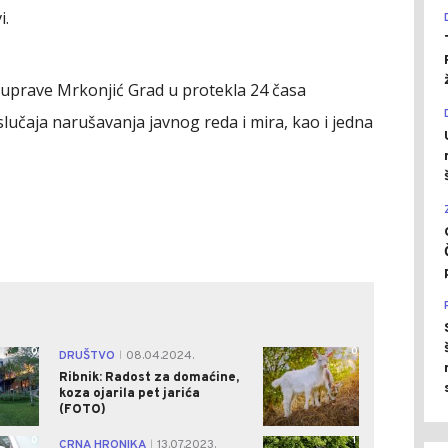
i.
 uprave Mrkonjić Grad u protekla 24 časa
i slučaja narušavanja javnog reda i mira, kao i jedna
0
0
DRUŠTVO
08.04.2024.
|
Ribnik: Radost za domaćine,
koza ojarila pet jarića
(FOTO)
0
1
CRNA HRONIKA
13.07.2023.
|