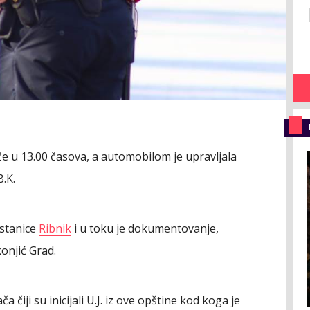
e u 13.00 časova, a automobilom je upravljala
B.K.
e stanice
Ribnik
i u toku je dokumentovanje,
onjić Grad.
a čiji su inicijali U.J. iz ove opštine kod koga je