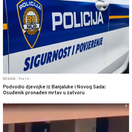
Pre 1 h
REGION
|
Podvodio djevojke iz Banjaluke i Novog Sada:
Osuđenik pronađen mrtav u zatvoru
0