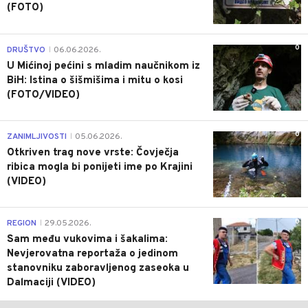
(FOTO)
0
DRUŠTVO
06.06.2026.
|
U Mićinoj pećini s mladim naučnikom iz
BiH: Istina o šišmišima i mitu o kosi
(FOTO/VIDEO)
0
ZANIMLJIVOSTI
05.06.2026.
|
Otkriven trag nove vrste: Čovječja
ribica mogla bi ponijeti ime po Krajini
(VIDEO)
0
REGION
29.05.2026.
|
Sam među vukovima i šakalima:
Nevjerovatna reportaža o jedinom
stanovniku zaboravljenog zaseoka u
Dalmaciji (VIDEO)