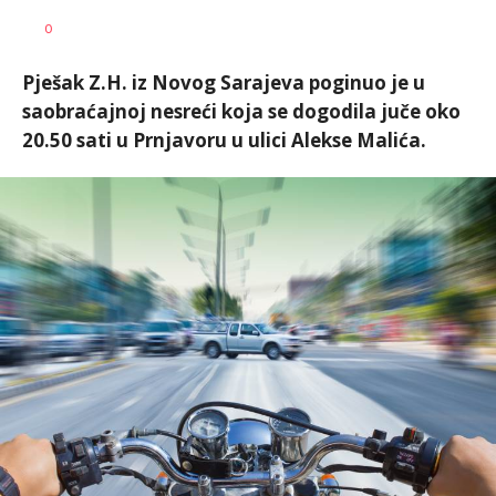
Željko
AUTOR
0
Svitlica
Pješak Z.H. iz Novog Sarajeva poginuo je u
saobraćajnoj nesreći koja se dogodila juče oko
20.50 sati u Prnjavoru u ulici Alekse Malića.