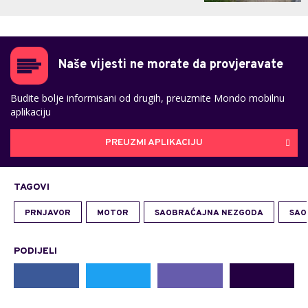
Naše vijesti ne morate da provjeravate
Budite bolje informisani od drugih, preuzmite Mondo mobilnu
aplikaciju
PREUZMI APLIKACIJU
TAGOVI
PRNJAVOR
MOTOR
SAOBRAĆAJNA NEZGODA
SAO
PODIJELI