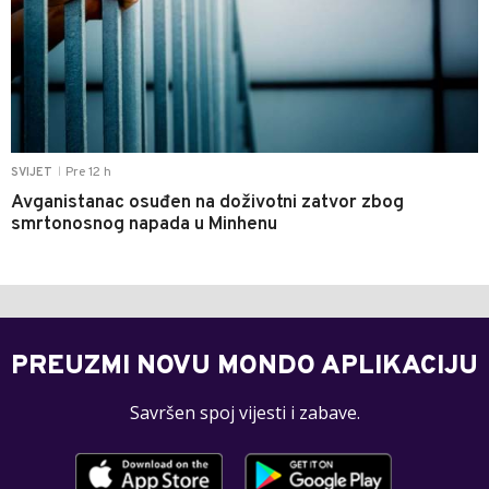
Pre 12 h
SVIJET
|
Avganistanac osuđen na doživotni zatvor zbog
smrtonosnog napada u Minhenu
PREUZMI NOVU MONDO APLIKACIJU
Savršen spoj vijesti i zabave.