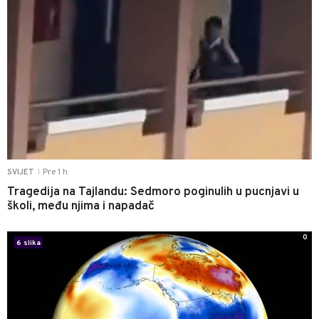
Pre 1 h
SVIJET
|
Tragedija na Tajlandu: Sedmoro poginulih u pucnjavi u
školi, među njima i napadač
0
6 slika