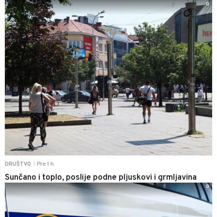
0
Pre 1 h
DRUŠTVO
|
Sunčano i toplo, poslije podne pljuskovi i grmljavina
0