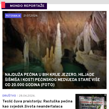
MONDO REPORTAŽE
0
21.07.2026.
PUTOVANJA
NAJDUŽA PEĆINA U BIH KRIJE JEZERO, HILJADE
ŠIŠMIŠA I KOSTI PEĆINSKOG MEDVJEDA STARE VIŠE
OD 20.000 GODINA (FOTO)
0
DRUŠTVO
28.06.2026.
|
Teslić čuva praistoriju: Rastuška pećina
kao svjedok života neandertalaca