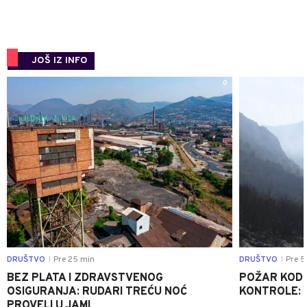
JOŠ IZ INFO
0
DRUŠTVO
Pre 25 min
DRUŠTVO
Pre 5
|
|
BEZ PLATA I ZDRAVSTVENOG
POŽAR KOD K
OSIGURANJA: RUDARI TREĆU NOĆ
KONTROLE: 
PROVELI U JAMI