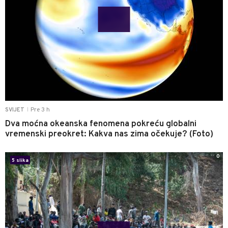
Pre 3 h
SVIJET
|
Dva moćna okeanska fenomena pokreću globalni
vremenski preokret: Kakva nas zima očekuje? (Foto)
0
5 slika