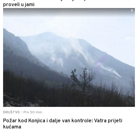
proveli u jami
0
Pre 50 min
DRUŠTVO
|
Požar kod Konjica i dalje van kontrole: Vatra prijeti
kućama