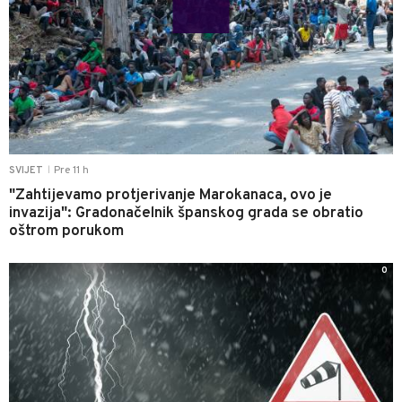
Pre 11 h
SVIJET
|
"Zahtijevamo protjerivanje Marokanaca, ovo je
invazija": Gradonačelnik španskog grada se obratio
oštrom porukom
0