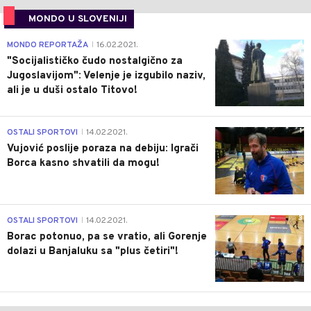
MONDO U SLOVENIJI
4
MONDO REPORTAŽA
16.02.2021.
|
"Socijalističko čudo nostalgično za
Jugoslavijom": Velenje je izgubilo naziv,
ali je u duši ostalo Titovo!
1
OSTALI SPORTOVI
14.02.2021.
|
Vujović poslije poraza na debiju: Igrači
Borca kasno shvatili da mogu!
3
OSTALI SPORTOVI
14.02.2021.
|
Borac potonuo, pa se vratio, ali Gorenje
dolazi u Banjaluku sa "plus četiri"!