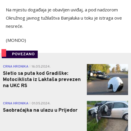
Na mjestu događaja je obavljen uviđaj, a pod nadzorom
Okružnog javnog tužilaštva Banjaluka u toku je istraga ove
nesreće.
(MONDO)
POVEZANO
0
CRNA HRONIKA
16.05.2024.
|
Sletio sa puta kod Gradiške:
Motociklista iz Laktaša prevezen
na UKC RS
0
CRNA HRONIKA
01.05.2024.
|
Saobraćajka na ulazu u Prijedor