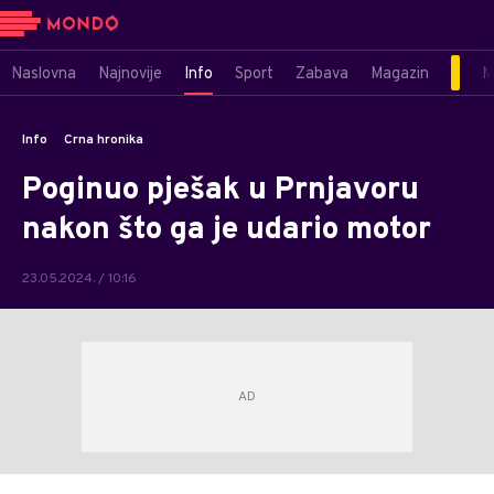
Naslovna
Najnovije
Info
Sport
Zabava
Magazin
M
Info
Crna hronika
Poginuo pješak u Prnjavoru
nakon što ga je udario motor
23.05.2024. / 10:16