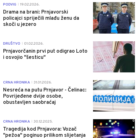
0
PODVIG
19.02.2026.
|
Drama na brani: Prnjavorski
policajci spriječili mlađu ženu da
skoči u jezero
0
DRUŠTVO
01.02.2026.
|
Prnjavorčanin prvi put odigrao Loto
i osvojio "šesticu"
0
CRNA HRONIKA
31.01.2026.
|
Nesreća na putu Prnjavor - Čelinac:
Povrijeđene dvije osobe,
obustavljen saobraćaj
0
CRNA HRONIKA
30.12.2025.
|
Tragedija kod Prnjavora: Vozač
"pežoa" poginuo prilikom slijetanja