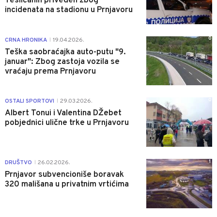
Teslićanin priveden zbog
incidenata na stadionu u Prnjavoru
0
CRNA HRONIKA
19.04.2026.
|
Teška saobraćajka auto-putu "9.
januar": Zbog zastoja vozila se
vraćaju prema Prnjavoru
0
OSTALI SPORTOVI
29.03.2026.
|
Albert Tonui i Valentina DŽebet
pobjednici ulične trke u Prnjavoru
1
DRUŠTVO
26.02.2026.
|
Prnjavor subvencioniše boravak
320 mališana u privatnim vrtićima