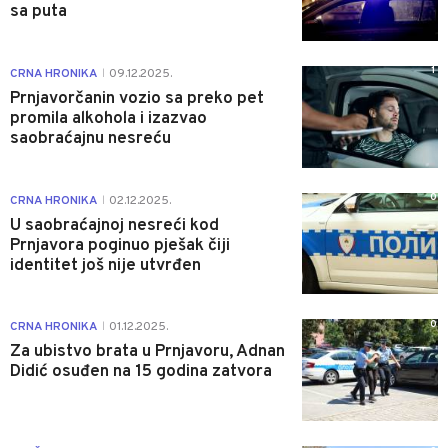
sa puta
1
CRNA HRONIKA
09.12.2025.
|
Prnjavorčanin vozio sa preko pet
promila alkohola i izazvao
saobraćajnu nesreću
0
CRNA HRONIKA
02.12.2025.
|
U saobraćajnoj nesreći kod
Prnjavora poginuo pješak čiji
identitet još nije utvrđen
0
CRNA HRONIKA
01.12.2025.
|
Za ubistvo brata u Prnjavoru, Adnan
Didić osuđen na 15 godina zatvora