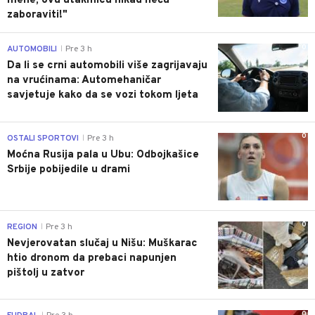
mene, ovu utakmicu nikad neću
zaboraviti!"
0
AUTOMOBILI
Pre 3 h
|
Da li se crni automobili više zagrijavaju
na vrućinama: Automehaničar
savjetuje kako da se vozi tokom ljeta
0
OSTALI SPORTOVI
Pre 3 h
|
Moćna Rusija pala u Ubu: Odbojkašice
Srbije pobijedile u drami
0
REGION
Pre 3 h
|
Nevjerovatan slučaj u Nišu: Muškarac
htio dronom da prebaci napunjen
pištolj u zatvor
0