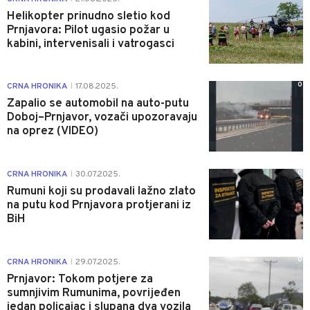
Helikopter prinudno sletio kod
Prnjavora: Pilot ugasio požar u
kabini, intervenisali i vatrogasci
0
CRNA HRONIKA
17.08.2025.
|
Zapalio se automobil na auto-putu
Doboj–Prnjavor, vozači upozoravaju
na oprez (VIDEO)
0
CRNA HRONIKA
30.07.2025.
|
Rumuni koji su prodavali lažno zlato
na putu kod Prnjavora protjerani iz
BiH
0
CRNA HRONIKA
29.07.2025.
|
Prnjavor: Tokom potjere za
sumnjivim Rumunima, povrijeđen
jedan policajac i slupana dva vozila