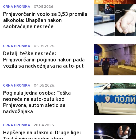
0
CRNA HRONIKA
07.05.2026.
|
Prnjavorčanin vozio sa 3,53 promila
alkohola: Uhapšen nakon
saobraćajne nesreće
0
CRNA HRONIKA
05.05.2026.
|
Detalji teške nesreće:
Prnjavorčanin poginuo nakon pada
vozila sa nadvožnjaka na auto-put
0
CRNA HRONIKA
04.05.2026.
|
Poginula jedna osoba: Teška
nesreća na auto-putu kod
Prnjavora, autom sletio sa
nadvožnjaka
0
CRNA HRONIKA
20.04.2026.
|
Hapšenje na utakmici Druge lige: