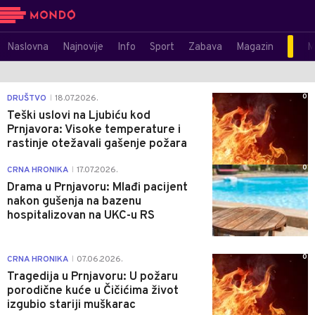
Naslovna
Najnovije
Info
Sport
Zabava
Magazin
M
0
DRUŠTVO
18.07.2026.
|
Teški uslovi na Ljubiću kod
Prnjavora: Visoke temperature i
rastinje otežavali gašenje požara
0
CRNA HRONIKA
17.07.2026.
|
Drama u Prnjavoru: Mlađi pacijent
nakon gušenja na bazenu
hospitalizovan na UKC-u RS
0
CRNA HRONIKA
07.06.2026.
|
Tragedija u Prnjavoru: U požaru
porodične kuće u Čičićima život
izgubio stariji muškarac