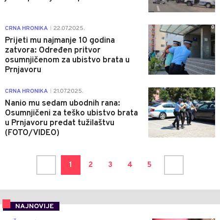
0
CRNA HRONIKA
22.07.2025.
|
Prijeti mu najmanje 10 godina
zatvora: Određen pritvor
osumnjičenom za ubistvo brata u
Prnjavoru
0
CRNA HRONIKA
21.07.2025.
|
Nanio mu sedam ubodnih rana:
Osumnjičeni za teško ubistvo brata
u Prnjavoru predat tužilaštvu
(FOTO/VIDEO)
1
2
3
4
5
NAJNOVIJE