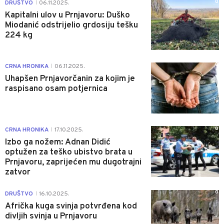
0
DRUŠTVO
06.11.2025.
|
Kapitalni ulov u Prnjavoru: Duško
Miodanić odstrijelio grdosiju tešku
224 kg
0
CRNA HRONIKA
06.11.2025.
|
Uhapšen Prnjavorčanin za kojim je
raspisano osam potjernica
0
CRNA HRONIKA
17.10.2025.
|
Izbo ga nožem: Adnan Didić
optužen za teško ubistvo brata u
Prnjavoru, zaprijećen mu dugotrajni
zatvor
0
DRUŠTVO
16.10.2025.
|
Afrička kuga svinja potvrđena kod
divljih svinja u Prnjavoru