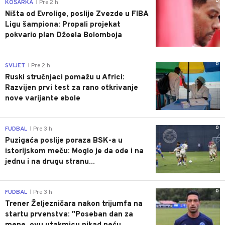
0
KOŠARKA
Pre 2 h
|
Ništa od Evrolige, poslije Zvezde u FIBA
Ligu šampiona: Propali projekat
pokvario plan Džoela Bolomboja
0
SVIJET
Pre 2 h
|
Ruski stručnjaci pomažu u Africi:
Razvijen prvi test za rano otkrivanje
nove varijante ebole
0
FUDBAL
Pre 3 h
|
Puzigaća poslije poraza BSK-a u
istorijskom meču: Moglo je da ode i na
jednu i na drugu stranu...
0
FUDBAL
Pre 3 h
|
Trener Željezničara nakon trijumfa na
startu prvenstva: "Poseban dan za