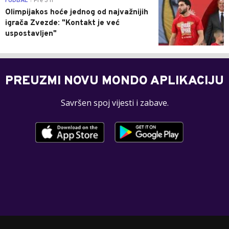
FUDBAL
Pre 3 h
|
Olimpijakos hoće jednog od najvažnijih
igrača Zvezde: "Kontakt je već
uspostavljen"
PREUZMI NOVU MONDO APLIKACIJU
Savršen spoj vijesti i zabave.