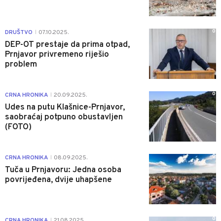
0
DRUŠTVO
07.10.2025.
|
DEP-OT prestaje da prima otpad,
Prnjavor privremeno riješio
problem
0
CRNA HRONIKA
20.09.2025.
|
Udes na putu Klašnice-Prnjavor,
saobraćaj potpuno obustavljen
(FOTO)
0
CRNA HRONIKA
08.09.2025.
|
Tuča u Prnjavoru: Jedna osoba
povrijeđena, dvije uhapšene
0
CRNA HRONIKA
21.08.2025.
|