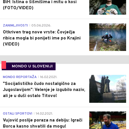
BiH: Istina o šišmišima i mitu o kosi
(FOTO/VIDEO)
0
ZANIMLJIVOSTI
05.06.2026.
|
Otkriven trag nove vrste: Čovječja
ribica mogla bi ponijeti ime po Krajini
(VIDEO)
MONDO U SLOVENIJI
4
MONDO REPORTAŽA
16.02.2021.
|
"Socijalističko čudo nostalgično za
Jugoslavijom": Velenje je izgubilo naziv,
ali je u duši ostalo Titovo!
1
OSTALI SPORTOVI
14.02.2021.
|
Vujović poslije poraza na debiju: Igrači
Borca kasno shvatili da mogu!