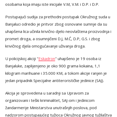
osobama koja imaju iste inicijale V.M, V.M. i D.P. i D.P.
Postupajući sudija za prethodni postupak Okružnog suda u
Banjaluci odredio je pritvor zbog osnovane sumnje da su
uhapšena lica učinila krivično djelo neovlaštena proizvodnja i
promet droga, a osumnjičeni D.J, M.Ć, D.P, G.S. i zbog
krivičnog djela omogućavanje uživanja droga.
U policijskoj akciji "
Eskadron
" uhapšeno je 19 osoba iz
Banjaluke, zaplijenjeno je oko 900 grama kokaina, 1,1
kilogram marihuane i 35.000 KM, a tokom akcije ranjen je
jedan pripadnik Specijalne antiterorističke jedinice (SAJ).
Akcija je sprovedena u saradnji sa Upravom za
organizovani i teški kriminalitet, SAJ-om i Jedinicom
žandarmerije Ministarstva unutrašnjih poslova, pod
nadzorom postupajućeg tužioca Okružnog javnog tužilaštva