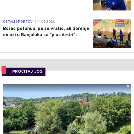
3
OSTALI SPORTOVI
14.02.2021.
|
Borac potonuo, pa se vratio, ali Gorenje
dolazi u Banjaluku sa "plus četiri"!
PROČITAJ JOŠ
0