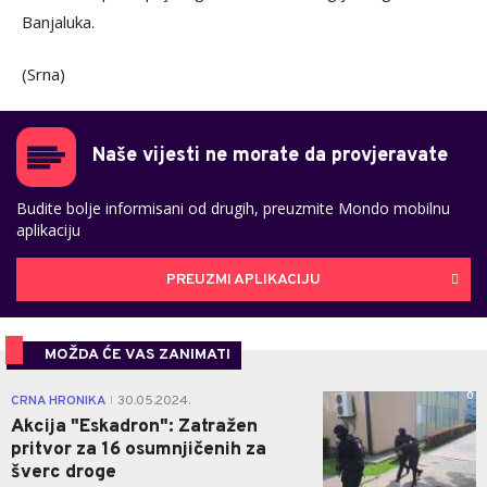
Banjaluka.
(Srna)
Naše vijesti ne morate da provjeravate
Budite bolje informisani od drugih, preuzmite Mondo mobilnu
aplikaciju
PREUZMI APLIKACIJU
MOŽDA ĆE VAS ZANIMATI
0
CRNA HRONIKA
30.05.2024.
|
Akcija "Eskadron": Zatražen
pritvor za 16 osumnjičenih za
šverc droge