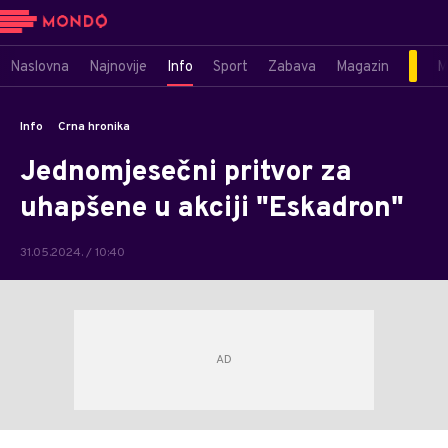
Naslovna
Najnovije
Info
Sport
Zabava
Magazin
M
Info
Crna hronika
Jednomjesečni pritvor za
uhapšene u akciji "Eskadron"
31.05.2024. / 10:40