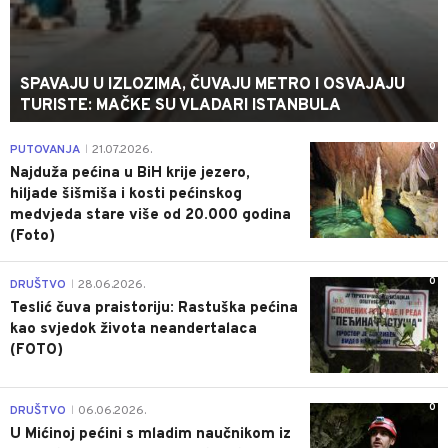
SPAVAJU U IZLOZIMA, ČUVAJU METRO I OSVAJAJU
TURISTE: MAČKE SU VLADARI ISTANBULA
0
PUTOVANJA
21.07.2026.
|
Najduža pećina u BiH krije jezero,
hiljade šišmiša i kosti pećinskog
medvjeda stare više od 20.000 godina
(Foto)
0
DRUŠTVO
28.06.2026.
|
Teslić čuva praistoriju: Rastuška pećina
kao svjedok života neandertalaca
(FOTO)
0
DRUŠTVO
06.06.2026.
|
U Mićinoj pećini s mladim naučnikom iz