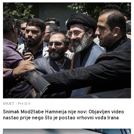
0
Pre 12 h
SVIJET
|
Snimak Modžtabe Hamneija nije nov: Objavljen video
nastao prije nego što je postao vrhovni vođa Irana
0