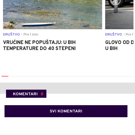
DRUŠTVO
Pre 1 min
DRUŠTVO
Pre 11
|
|
VRUĆINE NE POPUŠTAJU: U BIH
GLOVO OD D
TEMPERATURE DO 40 STEPENI
U BIH
KOMENTARI
0
SVI KOMENTARI