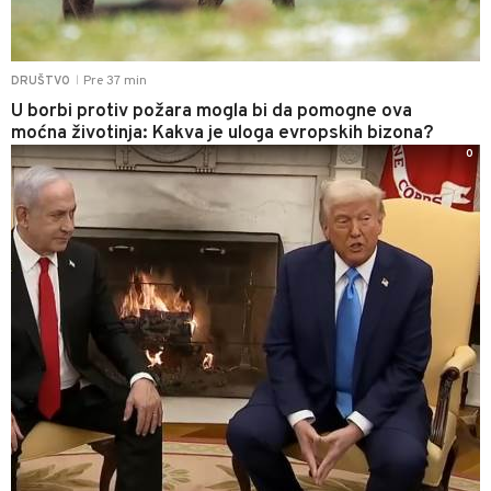
Pre 37 min
DRUŠTVO
|
U borbi protiv požara mogla bi da pomogne ova
moćna životinja: Kakva je uloga evropskih bizona?
0