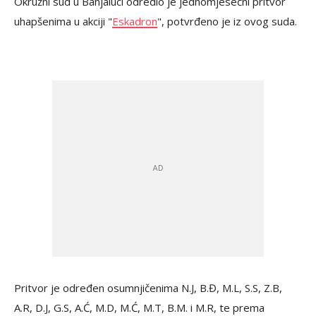
Okružni sud u Banjaluci odredio je jednomjesečni pritvor
uhapšenima u akciji "
Eskadron
", potvrđeno je iz ovog suda.
Pritvor je određen osumnjičenima N.J, B.Đ, M.L, S.S, Z.B,
A.R, D.J, G.S, A.Ć, M.D, M.Ć, M.T, B.M. i M.R, te prema