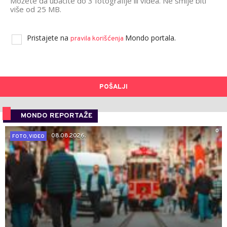
Možete da ubacite do 3 fotografije ili videa. Ne smije biti
više od 25 MB.
Pristajete na
Mondo portala.
pravila korišćenja
POŠALJI
MONDO REPORTAŽE
0
08.08.2026.
FOTO, VIDEO