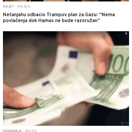
Pre 10 h
SVIJET
|
Netanjahu odbacio Trampov plan za Gazu: “Nema
povlačenja dok Hamas ne bude razoružan”
0
Pre 11 h
EKONOMIJA
|