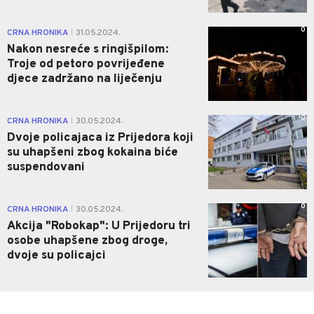
0
CRNA HRONIKA
31.05.2024.
|
Nakon nesreće s ringišpilom:
Troje od petoro povrijeđene
djece zadržano na liječenju
0
CRNA HRONIKA
30.05.2024.
|
Dvoje policajaca iz Prijedora koji
su uhapšeni zbog kokaina biće
suspendovani
0
CRNA HRONIKA
30.05.2024.
|
Akcija "Robokap": U Prijedoru tri
osobe uhapšene zbog droge,
dvoje su policajci