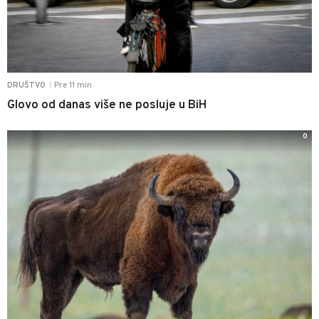
Pre 11 min
DRUŠTVO
|
Glovo od danas više ne posluje u BiH
0