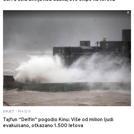
0
Pre 12 h
SVIJET
|
Tajfun “Delfin” pogodio Kinu: Više od milion ljudi
evakuisano, otkazano 1.500 letova