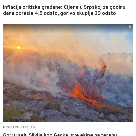
Inflacija pritiska građane: Cijene u Srpskoj za godinu
dana porasle 4,5 odsto, gorivo skuplje 30 odsto
0
Pre 11 h
DRUŠTVO
|
Gori u selu Slivlja kod Gacka, sve ekipe na terenu