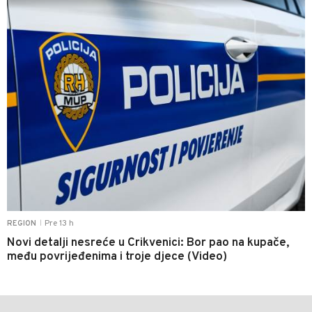
Pre 13 h
REGION
|
Novi detalji nesreće u Crikvenici: Bor pao na kupače,
među povrijeđenima i troje djece (Video)