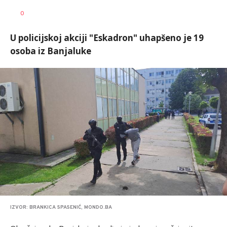
Vesna
AUTOR
0
Kerkez
U policijskoj akciji "Eskadron" uhapšeno je 19
osoba iz Banjaluke
IZVOR: BRANKICA SPASENIĆ, MONDO.BA