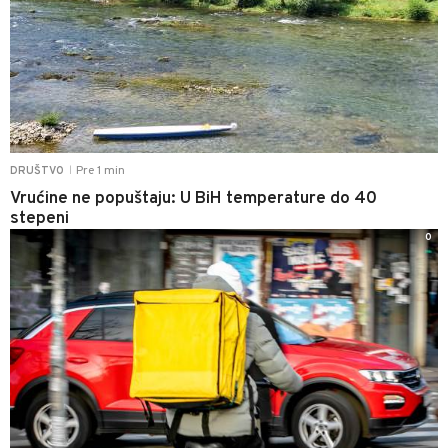
Pre 1 min
DRUŠTVO
|
Vrućine ne popuštaju: U BiH temperature do 40
stepeni
0