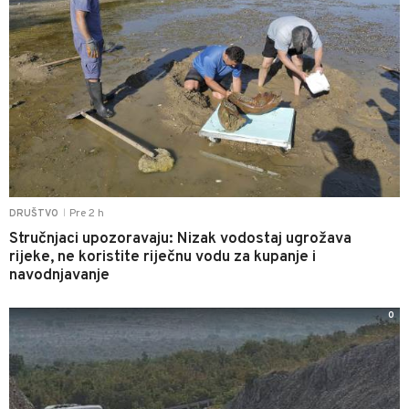
Pre 2 h
DRUŠTVO
|
Stručnjaci upozoravaju: Nizak vodostaj ugrožava
rijeke, ne koristite riječnu vodu za kupanje i
navodnjavanje
0