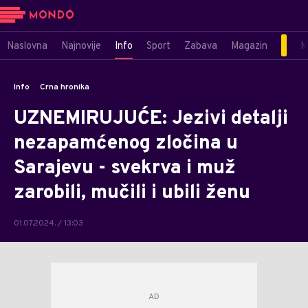
Naslovna
Najnovije
Info
Sport
Zabava
Magazin
M
Info
Crna hronika
UZNEMIRUJUĆE: Jezivi detalji
nezapamćenog zločina u
Sarajevu - svekrva i muž
zarobili, mučili i ubili ženu
01.07.2024. / 13:03