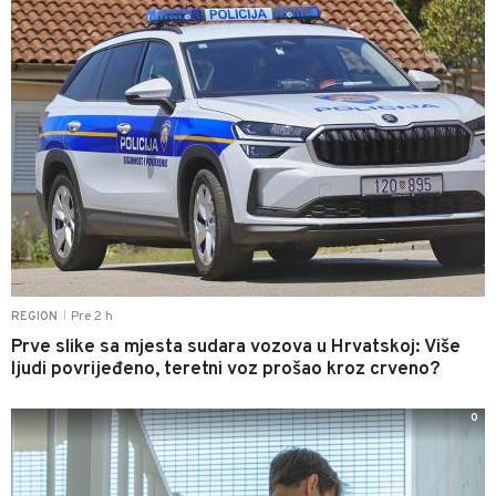
Pre 2 h
REGION
|
Prve slike sa mjesta sudara vozova u Hrvatskoj: Više
ljudi povrijeđeno, teretni voz prošao kroz crveno?
0