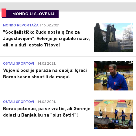
MONDO U SLOVENIJI
4
MONDO REPORTAŽA
16.02.2021.
|
"Socijalističko čudo nostalgično za
Jugoslavijom": Velenje je izgubilo naziv,
ali je u duši ostalo Titovo!
1
OSTALI SPORTOVI
14.02.2021.
|
Vujović poslije poraza na debiju: Igrači
Borca kasno shvatili da mogu!
3
OSTALI SPORTOVI
14.02.2021.
|
Borac potonuo, pa se vratio, ali Gorenje
dolazi u Banjaluku sa "plus četiri"!