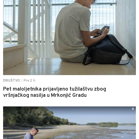
Pre 2 h
DRUŠTVO
|
Pet maloljetnika prijavljeno tužilaštvu zbog
vršnjačkog nasilja u Mrkonjić Gradu
0