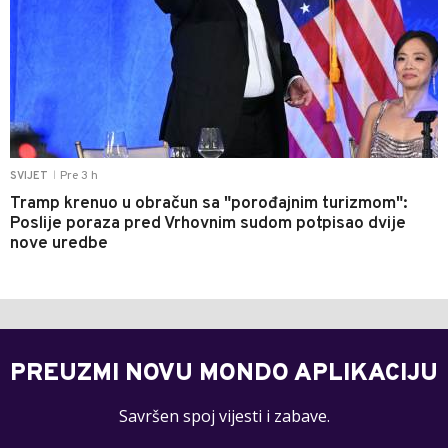
Pre 3 h
SVIJET
|
Tramp krenuo u obračun sa "porođajnim turizmom":
Poslije poraza pred Vrhovnim sudom potpisao dvije
nove uredbe
PREUZMI NOVU MONDO APLIKACIJU
Savršen spoj vijesti i zabave.