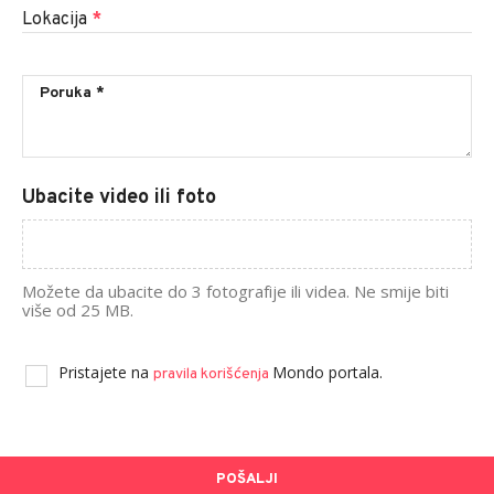
Lokacija
*
Ubacite video ili foto
Možete da ubacite do 3 fotografije ili videa. Ne smije biti
više od 25 MB.
Pristajete na
Mondo portala.
pravila korišćenja
POŠALJI