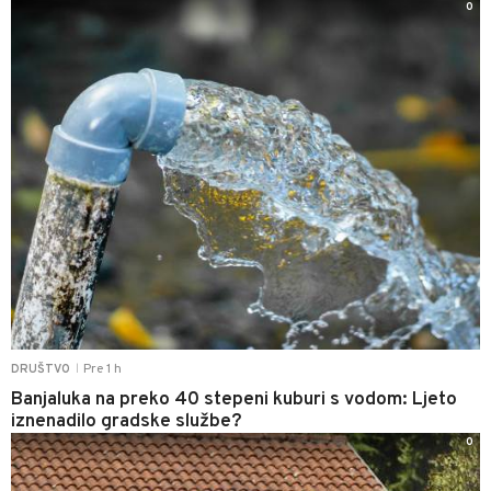
0
Pre 1 h
DRUŠTVO
|
Banjaluka na preko 40 stepeni kuburi s vodom: Ljeto
iznenadilo gradske službe?
0