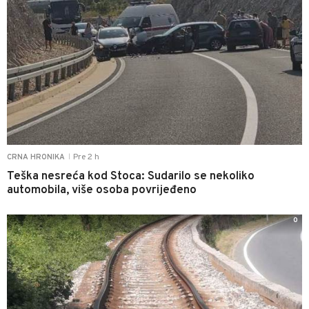
Pre 2 h
CRNA HRONIKA
|
Teška nesreća kod Stoca: Sudarilo se nekoliko
automobila, više osoba povrijeđeno
0