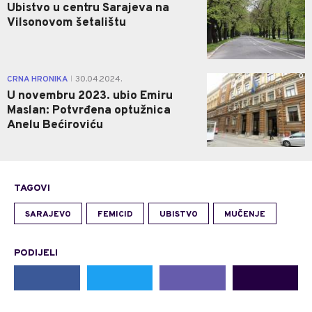
Ubistvo u centru Sarajeva na
Vilsonovom šetalištu
0
CRNA HRONIKA
30.04.2024.
|
U novembru 2023. ubio Emiru
Maslan: Potvrđena optužnica
Anelu Bećiroviću
TAGOVI
SARAJEVO
FEMICID
UBISTVO
MUČENJE
PODIJELI