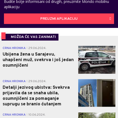
Budite bolje informisani od drugih, preuzmite Mondo mobilnu
aplikaciju
PREUZMI APLIKACIJU
MOŽDA ĆE VAS ZANIMATI
0
CRNA HRONIKA
29.06.2024.
|
Ubijena žena u Sarajevu,
uhapšeni muž, svekrva i još jedan
osumnjičeni
0
CRNA HRONIKA
29.06.2024.
|
Detalji jezivog ubistva: Svekrva
prijavila da se snaha ubila,
osumnjičeni za pomaganje
suprugu se branio ćutanjem
0
CRNA HRONIKA
10.06.2024.
|