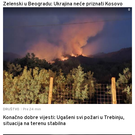
Zelenski u Beogradu: Ukrajina neće priznati Kosovo
0
Pre 24 min
DRUŠTVO
|
Konačno dobre vijesti: Ugašeni svi požari u Trebinju,
situacija na terenu stabilna