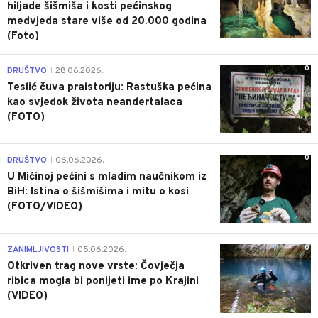
hiljade šišmiša i kosti pećinskog
medvjeda stare više od 20.000 godina
(Foto)
0
DRUŠTVO
28.06.2026.
|
Teslić čuva praistoriju: Rastuška pećina
kao svjedok života neandertalaca
(FOTO)
0
DRUŠTVO
06.06.2026.
|
U Mićinoj pećini s mladim naučnikom iz
BiH: Istina o šišmišima i mitu o kosi
(FOTO/VIDEO)
0
ZANIMLJIVOSTI
05.06.2026.
|
Otkriven trag nove vrste: Čovječja
ribica mogla bi ponijeti ime po Krajini
(VIDEO)