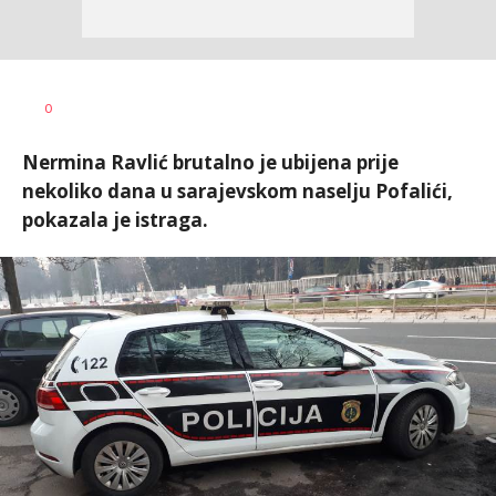
Vesna
AUTOR
0
Kerkez
Nermina Ravlić brutalno je ubijena prije
nekoliko dana u sarajevskom naselju Pofalići,
pokazala je istraga.