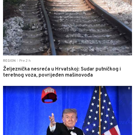
Pre 2 h
REGION
|
Željeznička nesreća u Hrvatskoj: Sudar putničkog i
teretnog voza, povrijeđen mašinovođa
0