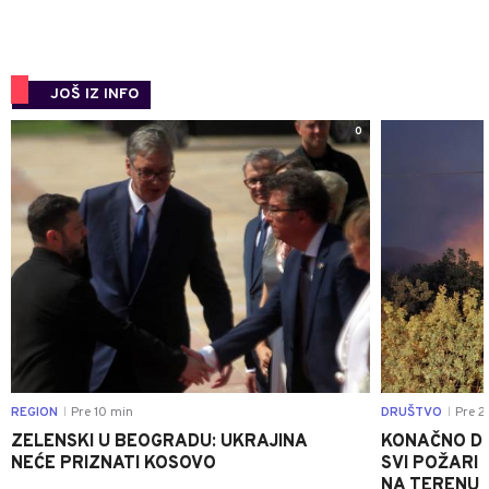
JOŠ IZ INFO
0
REGION
Pre 10 min
DRUŠTVO
Pre 2
|
|
ZELENSKI U BEOGRADU: UKRAJINA
KONAČNO DO
NEĆE PRIZNATI KOSOVO
SVI POŽARI 
NA TERENU 