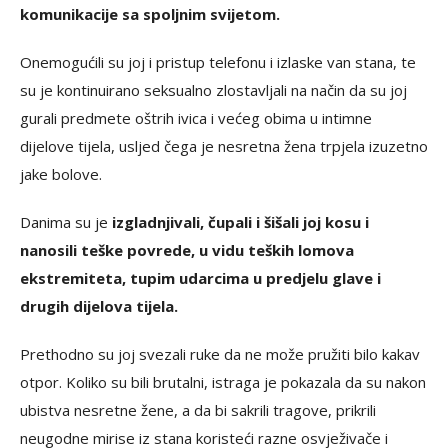
komunikacije sa spoljnim svijetom.
Onemogućili su joj i pristup telefonu i izlaske van stana, te
su je kontinuirano seksualno zlostavljali na način da su joj
gurali predmete oštrih ivica i većeg obima u intimne
dijelove tijela, usljed čega je nesretna žena trpjela izuzetno
jake bolove.
Danima su je
izgladnjivali, čupali i šišali joj kosu i
nanosili teške povrede, u vidu teških lomova
ekstremiteta, tupim udarcima u predjelu glave i
drugih dijelova tijela.
Prethodno su joj svezali ruke da ne može pružiti bilo kakav
otpor. Koliko su bili brutalni, istraga je pokazala da su nakon
ubistva nesretne žene, a da bi sakrili tragove, prikrili
neugodne mirise iz stana koristeći razne osvježivače i