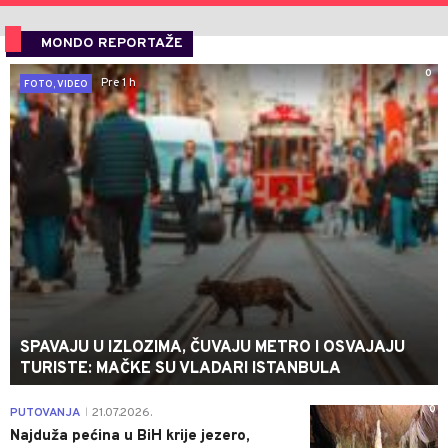
MONDO REPORTAŽE
0
Pre 1 h
FOTO, VIDEO
SPAVAJU U IZLOZIMA, ČUVAJU METRO I OSVAJAJU
TURISTE: MAČKE SU VLADARI ISTANBULA
0
PUTOVANJA
21.07.2026.
|
Najduža pećina u BiH krije jezero,