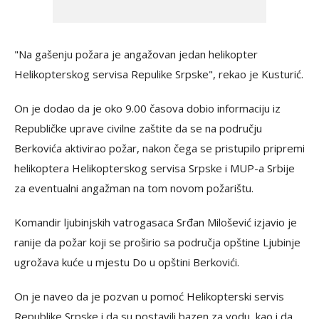
"Na gašenju požara je angažovan jedan helikopter
Helikopterskog servisa Repulike Srpske", rekao je Kusturić.
On je dodao da je oko 9.00 časova dobio informaciju iz
Republičke uprave civilne zaštite da se na području
Berkovića aktivirao požar, nakon čega se pristupilo pripremi
helikoptera Helikopterskog servisa Srpske i MUP-a Srbije
za eventualni angažman na tom novom požarištu.
Komandir ljubinjskih vatrogasaca Srđan Milošević izjavio je
ranije da požar koji se proširio sa područja opštine Ljubinje
ugrožava kuće u mjestu Do u opštini Berkovići.
On je naveo da je pozvan u pomoć Helikopterski servis
Republike Srpske i da su postavili bazen za vodu, kao i da