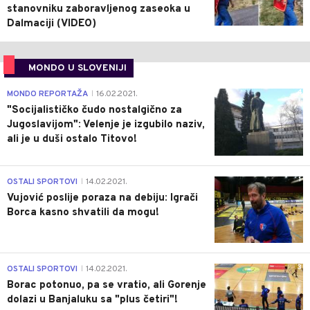
stanovniku zaboravljenog zaseoka u
Dalmaciji (VIDEO)
MONDO U SLOVENIJI
4
MONDO REPORTAŽA
16.02.2021.
|
"Socijalističko čudo nostalgično za
Jugoslavijom": Velenje je izgubilo naziv,
ali je u duši ostalo Titovo!
1
OSTALI SPORTOVI
14.02.2021.
|
Vujović poslije poraza na debiju: Igrači
Borca kasno shvatili da mogu!
3
OSTALI SPORTOVI
14.02.2021.
|
Borac potonuo, pa se vratio, ali Gorenje
dolazi u Banjaluku sa "plus četiri"!