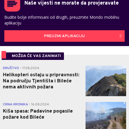
Naše vijesti ne morate da provjeravate
Budite bolje informisani od drugih, preuzmite Mondo mobilnu
aplikaciju
PREUZMI APLIKACIJU
MOŽDA ĆE VAS ZANIMATI
0
DRUŠTVO
17.08.2024.
|
Helikopteri ostaju u pripravnosti:
Na području Tjentišta i Bileće
nema aktivnih požara
0
CRNA HRONIKA
16.08.2024.
|
Kiša spasa: Padavine pogasile
požare kod Bileće