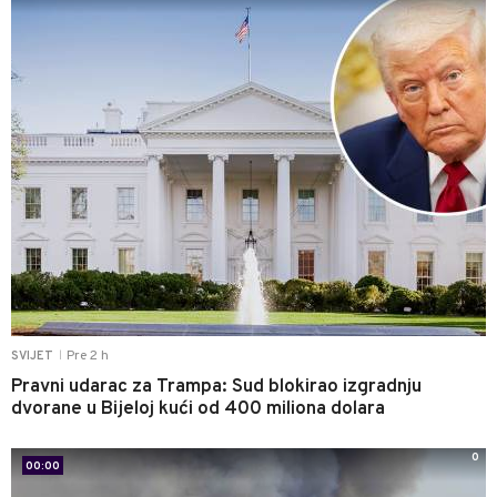
Pre 2 h
SVIJET
|
Pravni udarac za Trampa: Sud blokirao izgradnju
dvorane u Bijeloj kući od 400 miliona dolara
0
00:00