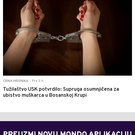
Pre 3 h
CRNA HRONIKA
|
Tužilaštvo USK potvrdilo: Supruga osumnjičena za
ubistvo muškarca u Bosanskoj Krupi
PREUZMI NOVU MONDO APLIKACIJU