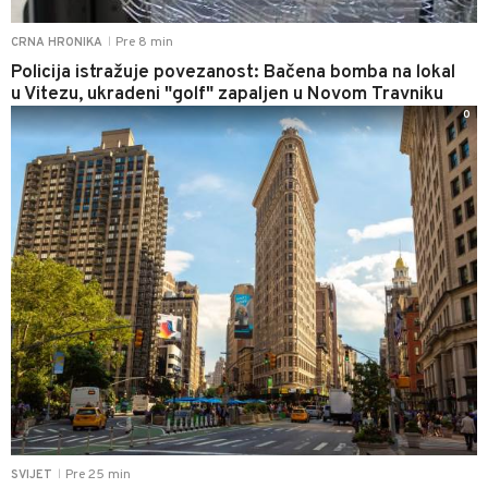
Pre 8 min
CRNA HRONIKA
|
Policija istražuje povezanost: Bačena bomba na lokal
u Vitezu, ukradeni "golf" zapaljen u Novom Travniku
0
Pre 25 min
SVIJET
|