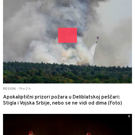
Pre 2 h
REGION
|
Apokaliptični prizori požara u Deliblatskoj peščari:
Stigla i Vojska Srbije, nebo se ne vidi od dima (Foto)
0