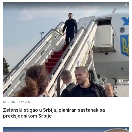
0
Pre 2 h
REGION
|
Zelenski stigao u Srbiju, planiran sastanak sa
predsjednikom Srbije
0