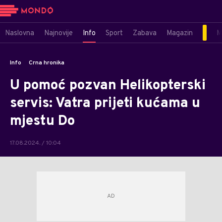
Naslovna
Najnovije
Info
Sport
Zabava
Magazin
M
Info
Crna hronika
U pomoć pozvan Helikopterski
servis: Vatra prijeti kućama u
mjestu Do
17.08.2024. / 10:04