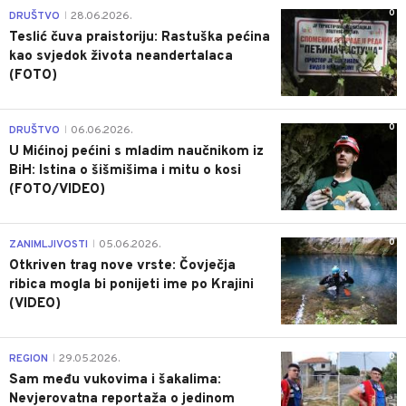
0
DRUŠTVO
28.06.2026.
|
Teslić čuva praistoriju: Rastuška pećina
kao svjedok života neandertalaca
(FOTO)
0
DRUŠTVO
06.06.2026.
|
U Mićinoj pećini s mladim naučnikom iz
BiH: Istina o šišmišima i mitu o kosi
(FOTO/VIDEO)
0
ZANIMLJIVOSTI
05.06.2026.
|
Otkriven trag nove vrste: Čovječja
ribica mogla bi ponijeti ime po Krajini
(VIDEO)
0
REGION
29.05.2026.
|
Sam među vukovima i šakalima:
Nevjerovatna reportaža o jedinom