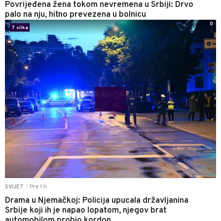
Povrijeđena žena tokom nevremena u Srbiji: Drvo
palo na nju, hitno prevezena u bolnicu
0
7 slika
Pre 1 h
SVIJET
|
Drama u Njemačkoj: Policija upucala državljanina
Srbije koji ih je napao lopatom, njegov brat
automobilom probio kordon