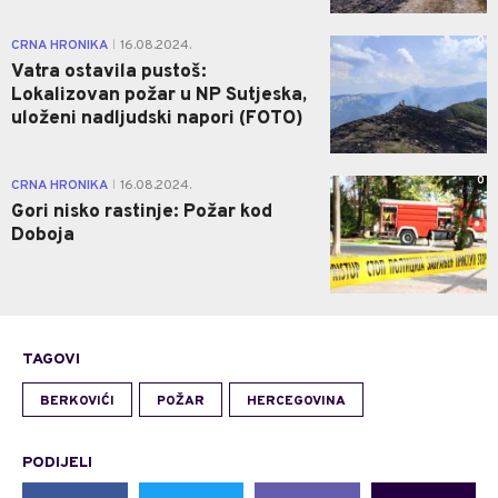
0
CRNA HRONIKA
16.08.2024.
|
Vatra ostavila pustoš:
Lokalizovan požar u NP Sutjeska,
uloženi nadljudski napori (FOTO)
0
CRNA HRONIKA
16.08.2024.
|
Gori nisko rastinje: Požar kod
Doboja
TAGOVI
BERKOVIĆI
POŽAR
HERCEGOVINA
PODIJELI