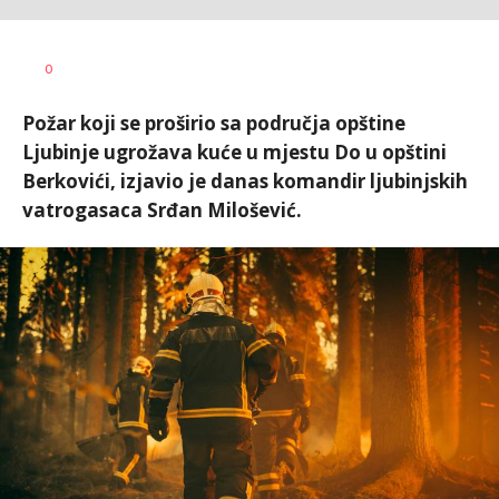
Dragana
AUTOR
0
Božić
Požar koji se proširio sa područja opštine
Ljubinje ugrožava kuće u mjestu Do u opštini
Berkovići, izjavio je danas komandir ljubinjskih
vatrogasaca Srđan Milošević.