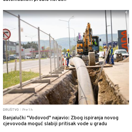
0
Pre 1 h
DRUŠTVO
|
Banjalučki "Vodovod" najavio: Zbog ispiranja novog
cjevovoda moguć slabiji pritisak vode u gradu