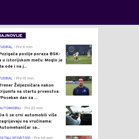
NAJNOVIJE
0
FUDBAL
Pre 6 min
|
Puzigaća poslije poraza BSK-
a u istorijskom meču: Moglo je
da ode i na j...
0
FUDBAL
Pre 15 min
|
Trener Željezničara nakon
trijumfa na startu prvenstva:
"Poseban dan za ...
0
AUTOMOBILI
Pre 22 min
|
Da li se crni automobili više
zagrijavaju na vrućinama:
Automehaničar sa...
0
OSTALI SPORTOVI
Pre 24 min
|