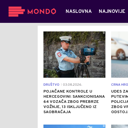
NASLOVNA
NAJNOVIJE
0
DRUŠTVO
03.08.2026.
CRNA HRO
|
POJAČANE KONTROLE U
UDES Z
HERCEGOVINI: SANKCIONISANA
PUTEVIM
64 VOZAČA ZBOG PREBRZE
POLICIJ
VOŽNJE, 13 ISKLJUČENO IZ
ZBOG VR
SAOBRAĆAJA
ODSTOJ
0