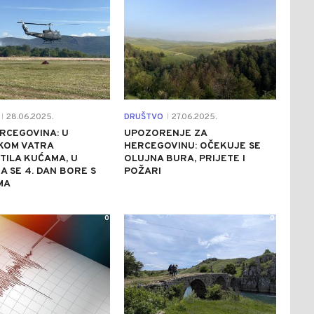
28.06.2025.
DRUŠTVO
27.06.2025.
|
|
RCEGOVINA: U
UPOZORENJE ZA
KOM VATRA
HERCEGOVINU: OČEKUJE SE
TILA KUĆAMA, U
OLUJNA BURA, PRIJETE I
 SE 4. DAN BORE S
POŽARI
MA
0
0