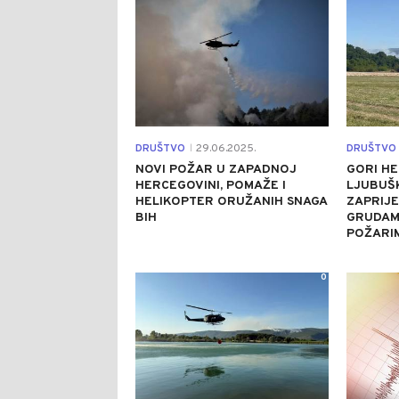
DRUŠTVO
29.06.2025.
DRUŠTVO
|
NOVI POŽAR U ZAPADNOJ
GORI HE
HERCEGOVINI, POMAŽE I
LJUBUŠ
HELIKOPTER ORUŽANIH SNAGA
ZAPRIJE
BIH
GRUDAMA
POŽARI
0