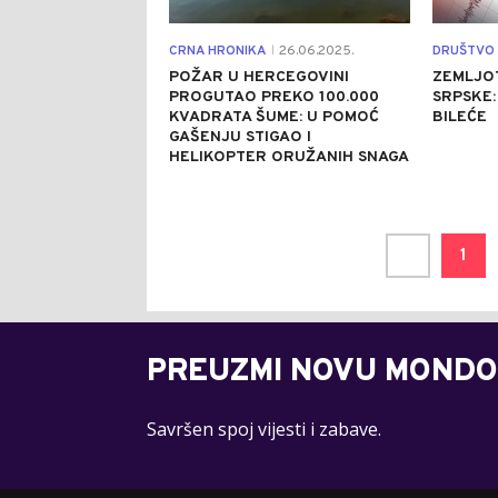
CRNA HRONIKA
26.06.2025.
DRUŠTVO
|
POŽAR U HERCEGOVINI
ZEMLJO
PROGUTAO PREKO 100.000
SRPSKE:
KVADRATA ŠUME: U POMOĆ
BILEĆE
GAŠENJU STIGAO I
HELIKOPTER ORUŽANIH SNAGA
1
PREUZMI NOVU MONDO
Savršen spoj vijesti i zabave.