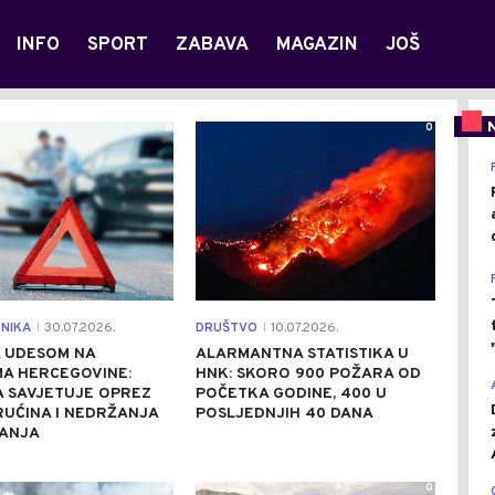
INFO
SPORT
ZABAVA
MAGAZIN
JOŠ
0
0
NIKA
30.07.2026.
DRUŠTVO
10.07.2026.
|
|
A UDESOM NA
ALARMANTNA STATISTIKA U
A HERCEGOVINE:
HNK: SKORO 900 POŽARA OD
A SAVJETUJE OPREZ
POČETKA GODINE, 400 U
UĆINA I NEDRŽANJA
POSLJEDNJIH 40 DANA
ANJA
0
0