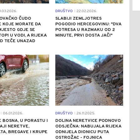
.03.2026.
DRUŠTVO
22.02.2026.
|
OVAČKO ČUDO
SLABIJI ZEMLJOTRES
E KOJE MORATE DA
POGODIO HERCEGOVINU: "DVA
 MJESTO GDJE SE
POTRESA U RAZMAKU OD 2
OPI U VODI, A RIJEKA
MINUTE, PRVI DOSTA JAČI"
D TEČE UNAZAD
0
0
06.01.2026.
DRUŠTVO
26.11.2025.
|
|
SE BOSNA, U PORASTU I
DOLINA NERETVICE PODNOVO
AJI NERETVE,
ODSJEČNA: NABUJALA RIJEKA
TA, BREGAVE I KRUPE
ODNIJELA DIONICU PUTA
OSTROŽAC - FOJNICA