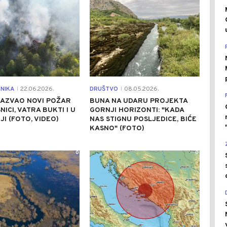
NIKA
22.06.2026.
DRUŠTVO
08.05.2026.
|
|
ZAZVAO NOVI POŽAR
BUNA NA UDARU PROJEKTA
NICI, VATRA BUKTI I U
GORNJI HORIZONTI: "KADA
JI (FOTO, VIDEO)
NAS STIGNU POSLJEDICE, BIĆE
KASNO" (FOTO)
0
0