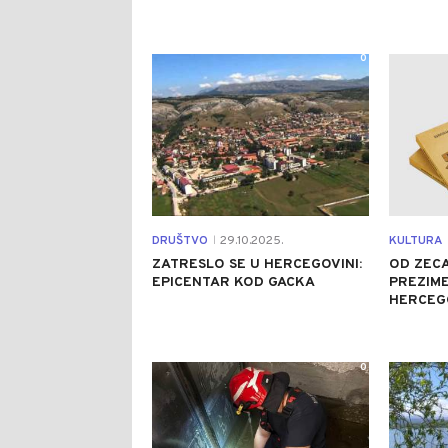
0
DRUŠTVO
29.10.2025.
KULTURA
|
ZATRESLO SE U HERCEGOVINI:
OD ZECA
EPICENTAR KOD GACKA
PREZIME
HERCEG
0