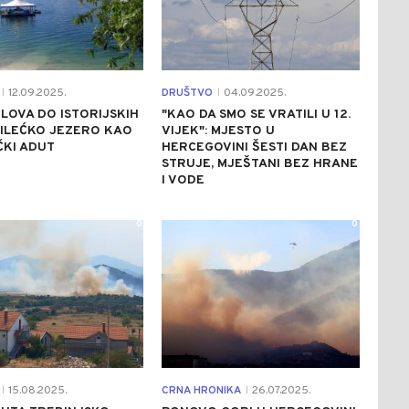
12.09.2025.
DRUŠTVO
04.09.2025.
|
|
LOVA DO ISTORIJSKIH
"KAO DA SMO SE VRATILI U 12.
BILEĆKO JEZERO KAO
VIJEK": MJESTO U
ČKI ADUT
HERCEGOVINI ŠESTI DAN BEZ
STRUJE, MJEŠTANI BEZ HRANE
I VODE
0
0
15.08.2025.
CRNA HRONIKA
26.07.2025.
|
|