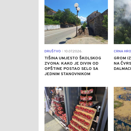
DRUŠTVO
10.07.2026.
CRNA HRO
|
TIŠINA UMJESTO ŠKOLSKOG
GROM I
ZVONA: KAKO JE DIVIN OD
NA ČVRS
OPŠTINE POSTAO SELO SA
DALMACI
JEDNIM STANOVNIKOM
0