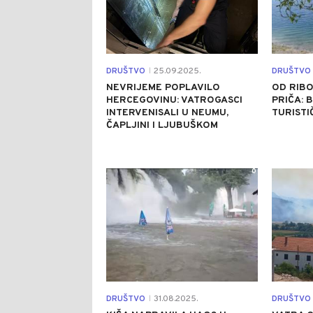
DRUŠTVO
25.09.2025.
DRUŠTVO
|
NEVRIJEME POPLAVILO
OD RIBO
HERCEGOVINU: VATROGASCI
PRIČA: 
INTERVENISALI U NEUMU,
TURISTI
ČAPLJINI I LJUBUŠKOM
0
DRUŠTVO
31.08.2025.
DRUŠTVO
|