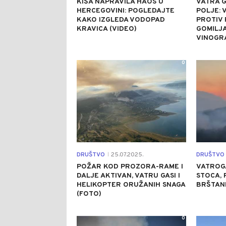
KIŠA NAPRAVILA HAOS U
VATRA 
HERCEGOVINI: POGLEDAJTE
POLJE: 
KAKO IZGLEDA VODOPAD
PROTIV
KRAVICA (VIDEO)
GOMILJA
VINOGRA
0
DRUŠTVO
25.07.2025.
DRUŠTVO
|
POŽAR KOD PROZORA-RAME I
VATROG
DALJE AKTIVAN, VATRU GASI I
STOCA, 
HELIKOPTER ORUŽANIH SNAGA
BRŠTAN
(FOTO)
0