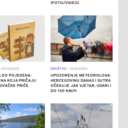
(FOTO/VIDEO)
0
0
20.10.2025.
DRUŠTVO
02.10.2025.
|
|
 DO POJEDENA:
UPOZORENJE METEOROLOGA:
NA KOJA PRIČAJU
HERCEGOVINU DANAS I SUTRA
OVAČKE PRIČE
OČEKUJE JAK VJETAR, UDARI I
DO 100 KM/H
0
0