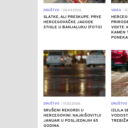
DRUŠTVO
06.03.2026.
VIDEO
03
|
|
SLATKE, ALI PRESKUPE: PRVE
HERCEG
HERCEGOVAČKE JAGODE
PRIROD
STIGLE U BANJALUKU (FOTO)
VIDITE:
KAMEN T
PONEKA
0
DRUŠTVO
01.02.2026.
DRUŠTVO
|
SRUŠENI REKORDI U
IZLILA 
HERCEGOVINI: NAJKIŠOVITIJI
VODOST
JANUAR U POSLJEDNJIH 65
TREBIŽA
GODINA