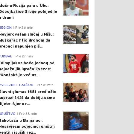
Moćna Rusija pala u Ubu:
Odbojkašice Srbije pobijedile
u drami
0
REGION
Pre 26 min
|
Nevjerovatan slučaj u Nišu:
Muškarac htio dronom da
prebaci napunjen piš...
0
FUDBAL
Pre 27 min
|
Olimpijakos hoće jednog od
najvažnijih igrača Zvezde:
"Kontakt je već us...
0
ZVIJEZDE I TRAČEVI
Pre 31 min
|
Slavni glumac (68) predložio
supruzi (42) da dobiju osmo
dijete: Njena r...
0
DRUŠTVO
Pre 38 min
|
Sabotaža u Banjaluci:
Nesavjesni pojedinci uništili
ventil i isušili rez...