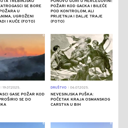
GUTA TREBINJSKO
PONOVO GORI U HERCEGOVINI:
VATROGASCI SE BORE
POŽARI KOD GACKA I BILEĆE
 POŽARA U
POD KONTROLOM, ALI
NIMA, UGROŽENI
PRIJETNJA I DALJE TRAJE
DI I KUĆE (FOTO)
(FOTO)
0
0
19.07.2025.
DRUŠTVO
06.07.2025.
|
|
ASCI GASE POŽAR KOD
NEVESINJSKA PUŠKA:
PROŠIRIO SE DO
POČETAK KRAJA OSMANSKOG
IKA
CARSTVA U BIH
0
0