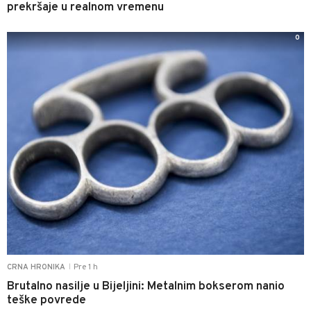
prekršaje u realnom vremenu
0
Pre 1 h
CRNA HRONIKA
|
Brutalno nasilje u Bijeljini: Metalnim bokserom nanio
teške povrede