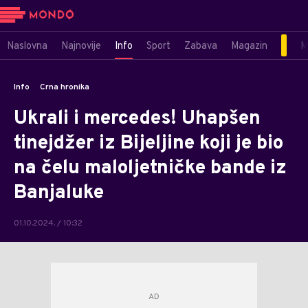
Naslovna
Najnovije
Info
Sport
Zabava
Magazin
M
Info
Crna hronika
Ukrali i mercedes! Uhapšen
tinejdžer iz Bijeljine koji je bio
na čelu maloljetničke bande iz
Banjaluke
01.10.2024. / 10:32