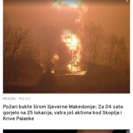
0
Pre 2 h
REGION
|
Požari bukte širom Sjeverne Makedonije: Za 24 sata
gorjelo na 25 lokacija, vatra još aktivna kod Skoplja i
Krive Palanke
0