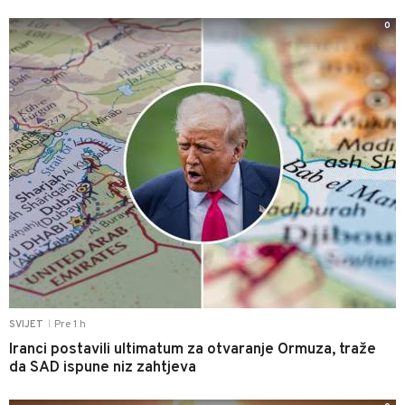
0
Pre 1 h
SVIJET
|
Iranci postavili ultimatum za otvaranje Ormuza, traže
da SAD ispune niz zahtjeva