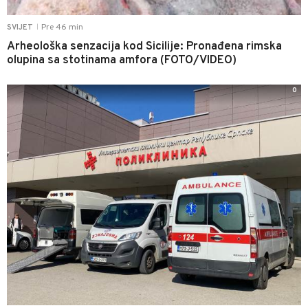
Pre 46 min
SVIJET
|
Arheološka senzacija kod Sicilije: Pronađena rimska
olupina sa stotinama amfora (FOTO/VIDEO)
0