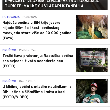
SPAVAJU U IZLOZIMA, ČUVAJU METRO I OSVAJAJU
TURISTE: MAČKE SU VLADARI ISTANBULA
0
PUTOVANJA
21.07.2026.
|
Najduža pećina u BiH krije jezero,
hiljade šišmiša i kosti pećinskog
medvjeda stare više od 20.000 godina
(Foto)
0
DRUŠTVO
28.06.2026.
|
Teslić čuva praistoriju: Rastuška pećina
kao svjedok života neandertalaca
(FOTO)
0
DRUŠTVO
06.06.2026.
|
U Mićinoj pećini s mladim naučnikom iz
BiH: Istina o šišmišima i mitu o kosi
(FOTO/VIDEO)