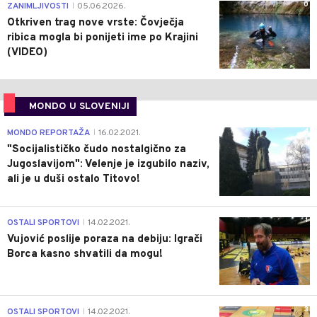
0
ZANIMLJIVOSTI
05.06.2026.
|
Otkriven trag nove vrste: Čovječja
ribica mogla bi ponijeti ime po Krajini
(VIDEO)
MONDO U SLOVENIJI
4
MONDO REPORTAŽA
16.02.2021.
|
"Socijalističko čudo nostalgično za
Jugoslavijom": Velenje je izgubilo naziv,
ali je u duši ostalo Titovo!
1
OSTALI SPORTOVI
14.02.2021.
|
Vujović poslije poraza na debiju: Igrači
Borca kasno shvatili da mogu!
3
OSTALI SPORTOVI
14.02.2021.
|