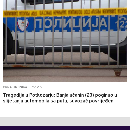
Pre 2 h
CRNA HRONIKA
|
Tragedija u Potkozarju: Banjalučanin (23) poginuo u
slijetanju automobila sa puta, suvozač povrijeđen