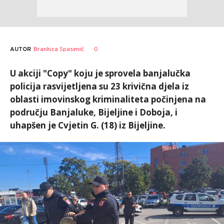
AUTOR
Brankica Spasenić
0
U akciji "Copy" koju je sprovela banjalučka
policija rasvijetljena su 23 krivična djela iz
oblasti imovinskog kriminaliteta počinjena na
području Banjaluke, Bijeljine i Doboja, i
uhapšen je Cvjetin G. (18) iz Bijeljine.