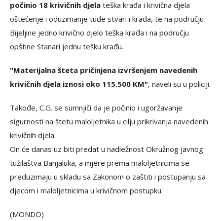
počinio 18 krivičnih djela
teška krađa i krivična djela
oštećenje i oduzimanje tuđe stvari i krađa, te na području
Bijeljine jedno krivično djelo teška krađa i na području
opštine Stanari jednu tešku krađu.
"Materijalna šteta pričinjena izvršenjem navedenih
krivičnih djela iznosi oko 115.500 КM"
, naveli su u policiji.
Takođe, C.G. se sumnjiči da je počinio i ugoržavanje
sigurnosti na štetu maloljetnika u cilju prikrivanja navedenih
krivičnih djela.
On će danas uz biti predat u nadležnost Okružnog javnog
tužilaštva Banjaluka, a mjere prema maloljetnicima se
preduzimaju u skladu sa Zakonom o zaštiti i postupanju sa
djecom i maloljetnicima u krivičnom postupku.
(MONDO)