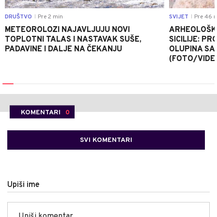
DRUŠTVO
Pre 2 min
SVIJET
Pre 46 
|
|
METEOROLOZI NAJAVLJUJU NOVI
ARHEOLOŠKA
TOPLOTNI TALAS I NASTAVAK SUŠE,
SICILIJE: P
PADAVINE I DALJE NA ČEKANJU
OLUPINA SA
(FOTO/VIDE
KOMENTARI
0
SVI KOMENTARI
Upiši ime