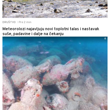
Pre 2 min
DRUŠTVO
|
Meteorolozi najavljuju novi toplotni talas i nastavak
suše, padavine i dalje na čekanju
0