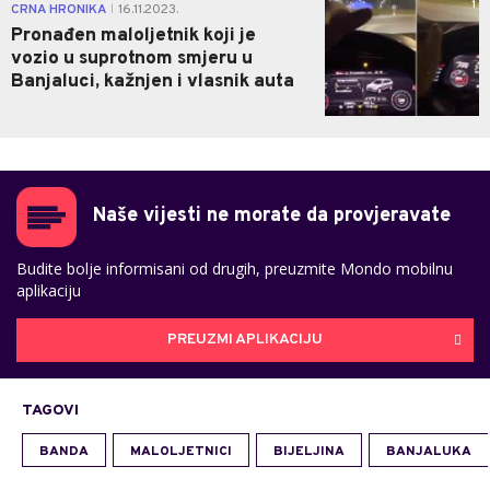
1
CRNA HRONIKA
16.11.2023.
|
Pronađen maloljetnik koji je
vozio u suprotnom smjeru u
Banjaluci, kažnjen i vlasnik auta
Naše vijesti ne morate da provjeravate
Budite bolje informisani od drugih, preuzmite Mondo mobilnu
aplikaciju
PREUZMI APLIKACIJU
TAGOVI
BANDA
MALOLJETNICI
BIJELJINA
BANJALUKA