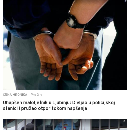
Pre 2 h
CRNA HRONIKA
|
Uhapšen maloljetnik u Ljubinju: Divljao u policijskoj
stanici i pružao otpor tokom hapšenja
0