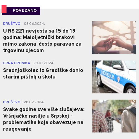
POVEZANO
0
DRUŠTVO
03.06.2024.
|
U RS 221 nevjesta sa 15 do 19
godina: Maloljetnički brakovi
mimo zakona, često paravan za
trgovinu djecom
0
CRNA HRONIKA
28.03.2024.
|
Srednjoškolac iz Gradiške donio
startni pištolj u školu
0
DRUŠTVO
28.02.2024.
|
Svake godine sve više slučajeva:
Vršnjačko nasilje u Srpskoj -
problematika koja obavezuje na
reagovanje