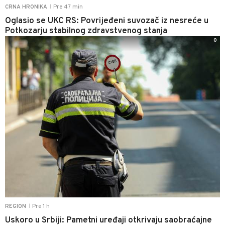
Pre 47 min
CRNA HRONIKA
|
Oglasio se UKC RS: Povrijeđeni suvozač iz nesreće u
Potkozarju stabilnog zdravstvenog stanja
0
Pre 1 h
REGION
|
Uskoro u Srbiji: Pametni uređaji otkrivaju saobraćajne