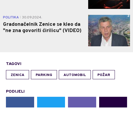
2
POLITIKA
30.09.2024.
|
Gradonačelnik Zenice se kleo da
"ne zna govoriti ćirilicu" (VIDEO)
TAGOVI
ZENICA
PARKING
AUTOMOBIL
POŽAR
PODIJELI