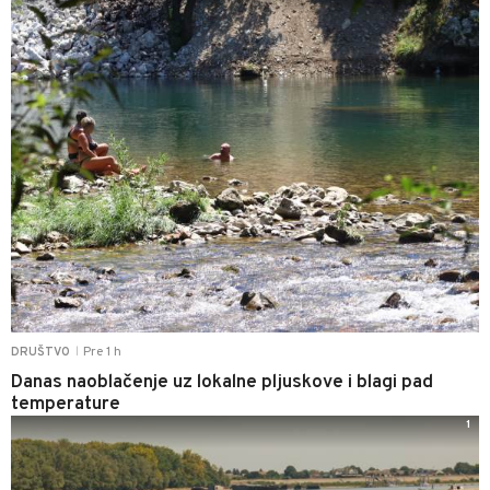
Pre 1 h
DRUŠTVO
|
Danas naoblačenje uz lokalne pljuskove i blagi pad
temperature
1