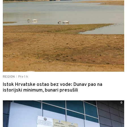
Pre 1 h
REGION
|
Istok Hrvatske ostao bez vode: Dunav pao na
istorijski minimum, bunari presušili
0