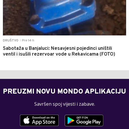
Pre 14 h
DRUŠTVO
|
Sabotaža u Banjaluci: Nesavjesni pojedinci uništili
ventil i isušili rezervoar vode u Rekavicama (FOTO)
PREUZMI NOVU MONDO APLIKACIJU
Savršen spoj vijesti i zabave.