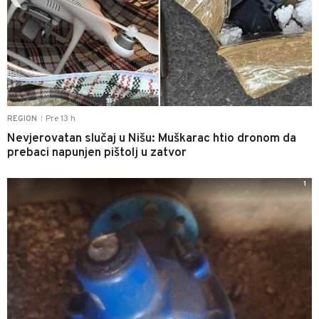
Pre 13 h
REGION
|
Nevjerovatan slučaj u Nišu: Muškarac htio dronom da
prebaci napunjen pištolj u zatvor
1