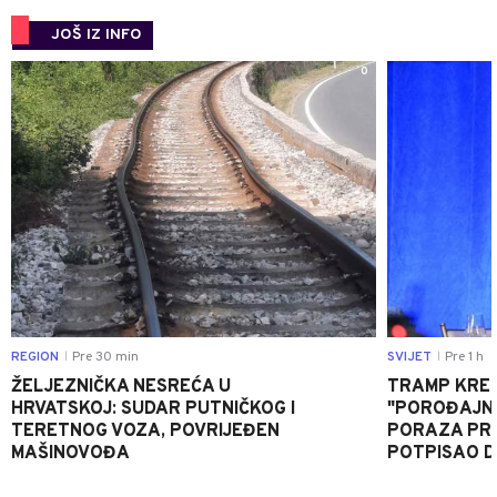
JOŠ IZ INFO
0
REGION
Pre 30 min
SVIJET
Pre 1 h
|
|
ŽELJEZNIČKA NESREĆA U
TRAMP KRE
HRVATSKOJ: SUDAR PUTNIČKOG I
"POROĐAJNI
TERETNOG VOZA, POVRIJEĐEN
PORAZA PR
MAŠINOVOĐA
POTPISAO D