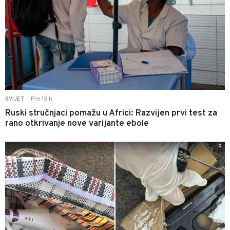
Pre 13 h
SVIJET
|
Ruski stručnjaci pomažu u Africi: Razvijen prvi test za
rano otkrivanje nove varijante ebole
0