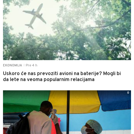
Pre 4 h
EKONOMIJA
|
Uskoro će nas prevoziti avioni na baterije? Mogli bi
da lete na veoma popularnim relacijama
0