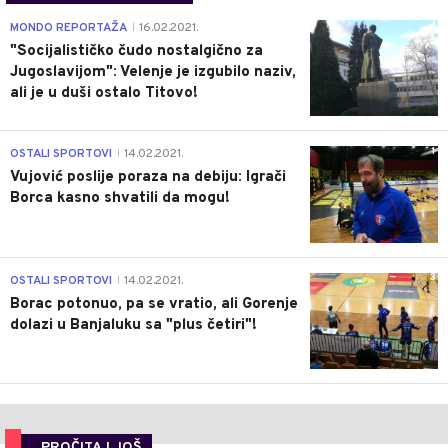
4
MONDO REPORTAŽA
16.02.2021.
|
"Socijalističko čudo nostalgično za
Jugoslavijom": Velenje je izgubilo naziv,
ali je u duši ostalo Titovo!
1
OSTALI SPORTOVI
14.02.2021.
|
Vujović poslije poraza na debiju: Igrači
Borca kasno shvatili da mogu!
3
OSTALI SPORTOVI
14.02.2021.
|
Borac potonuo, pa se vratio, ali Gorenje
dolazi u Banjaluku sa "plus četiri"!
PROČITAJ JOŠ