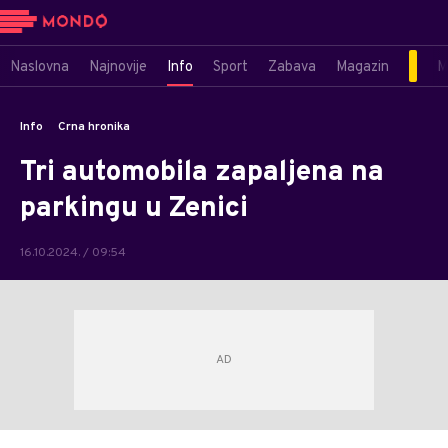
Naslovna
Najnovije
Info
Sport
Zabava
Magazin
M
Info
Crna hronika
Tri automobila zapaljena na
parkingu u Zenici
16.10.2024. / 09:54