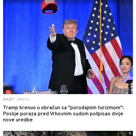
Pre 1 h
SVIJET
|
Tramp krenuo u obračun sa "porođajnim turizmom":
Poslije poraza pred Vrhovnim sudom potpisao dvije
nove uredbe
0