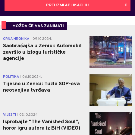
PREUZMI APLIKACIJU
MOŽDA ĆE VAS ZANIMATI
0
CRNA HRONIKA
09.10.2024.
|
Saobraćajka u Zenici: Automobil
završio u izlogu turističke
agencije
0
POLITIKA
06.10.2024.
|
Tijesno u Zenici: Tuzla SDP-ova
neosvojiva tvrđava
0
VIJESTI
02.10.2024.
|
Isprobajte "The Vanished Soul",
horor igru autora iz BiH (VIDEO)