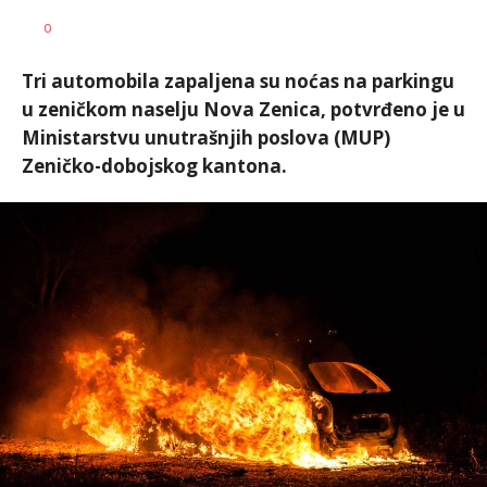
Nikolina
AUTOR
0
Damjanić
Tri automobila zapaljena su noćas na parkingu
u zeničkom naselju Nova Zenica, potvrđeno je u
Ministarstvu unutrašnjih poslova (MUP)
Zeničko-dobojskog kantona.