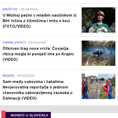
0
DRUŠTVO
06.06.2026.
|
U Mićinoj pećini s mladim naučnikom iz
BiH: Istina o šišmišima i mitu o kosi
(FOTO/VIDEO)
0
ZANIMLJIVOSTI
05.06.2026.
|
Otkriven trag nove vrste: Čovječja
ribica mogla bi ponijeti ime po Krajini
(VIDEO)
0
REGION
29.05.2026.
|
Sam među vukovima i šakalima:
Nevjerovatna reportaža o jedinom
stanovniku zaboravljenog zaseoka u
Dalmaciji (VIDEO)
MONDO U SLOVENIJI