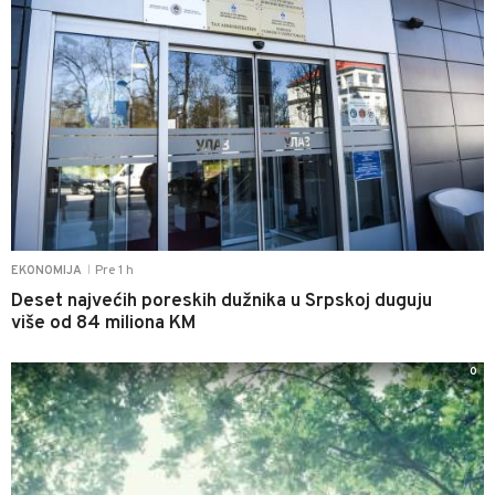
Pre 1 h
EKONOMIJA
|
Deset najvećih poreskih dužnika u Srpskoj duguju
više od 84 miliona KM
0