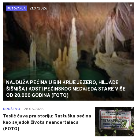
0
21.07.2026.
PUTOVANJA
NAJDUŽA PEĆINA U BIH KRIJE JEZERO, HILJADE
ŠIŠMIŠA I KOSTI PEĆINSKOG MEDVJEDA STARE VIŠE
OD 20.000 GODINA (FOTO)
0
DRUŠTVO
28.06.2026.
|
Teslić čuva praistoriju: Rastuška pećina
kao svjedok života neandertalaca
(FOTO)