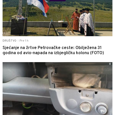
Pre 1 h
DRUŠTVO
|
Sjećanje na žrtve Petrovačke ceste: Obilježena 31
godina od avio-napada na izbjegličku kolonu (FOTO)
0