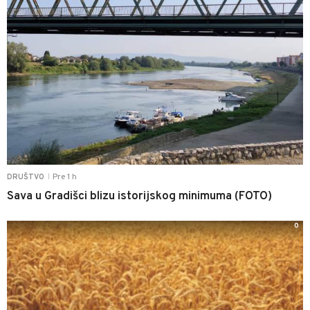
Pre 1 h
DRUŠTVO
|
Sava u Gradišci blizu istorijskog minimuma (FOTO)
0