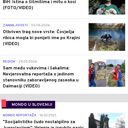
BiH: Istina o šišmišima i mitu o kosi
(FOTO/VIDEO)
0
ZANIMLJIVOSTI
05.06.2026.
|
Otkriven trag nove vrste: Čovječja
ribica mogla bi ponijeti ime po Krajini
(VIDEO)
0
REGION
29.05.2026.
|
Sam među vukovima i šakalima:
Nevjerovatna reportaža o jedinom
stanovniku zaboravljenog zaseoka u
Dalmaciji (VIDEO)
MONDO U SLOVENIJI
4
MONDO REPORTAŽA
16.02.2021.
|
"Socijalističko čudo nostalgično za