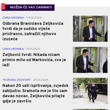
MOŽDA ĆE VAS ZANIMATI
0
CRNA HRONIKA
09.12.2024.
|
Odbrana Branislava Zeljkovića
tvrdi da je sudsko vijeće
pristrasno, zatražili njihovo
izuzeće
0
CRNA HRONIKA
01.11.2024.
|
Zeljković tvrdi: Nikada nisam
primio mito od Markovića, sve je
laž!
0
"KORONA UGOVORI"
25.10.2024.
|
Nakon 20 sati ispitivanja, svjedok
zaključio: Sramota me je što sam
davao novac, Zeljkovića pitajte
gdje je završio