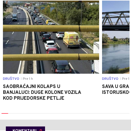
0
DRUŠTVO
Pre 1 h
DRUŠTVO
Pre 1 
|
|
SAOBRAĆAJNI KOLAPS U
SAVA U GRAD
BANJALUCI: DUGE KOLONE VOZILA
ISTORIJSKOG
KOD PRIJEDORSKE PETLJE
KOMENTARI
0