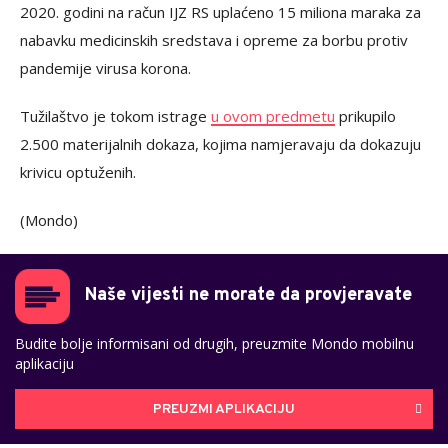
2020. godini na račun IJZ RS uplaćeno 15 miliona maraka za
nabavku medicinskih sredstava i opreme za borbu protiv
pandemije virusa korona.
Tužilaštvo je tokom istrage
u ovom predmetu
prikupilo
2.500 materijalnih dokaza, kojima namjeravaju da dokazuju
krivicu optuženih.
(Mondo)
Naše vijesti ne morate da provjeravate
Budite bolje informisani od drugih, preuzmite Mondo mobilnu
aplikaciju
PREUZMI APLIKACIJU