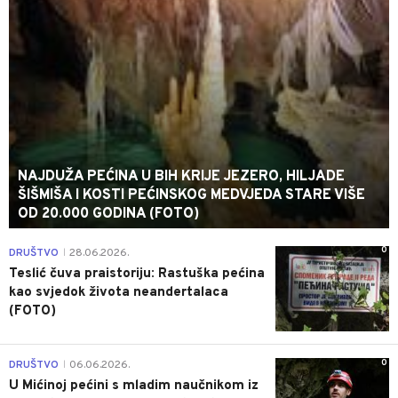
NAJDUŽA PEĆINA U BIH KRIJE JEZERO, HILJADE
ŠIŠMIŠA I KOSTI PEĆINSKOG MEDVJEDA STARE VIŠE
OD 20.000 GODINA (FOTO)
0
DRUŠTVO
28.06.2026.
|
Teslić čuva praistoriju: Rastuška pećina
kao svjedok života neandertalaca
(FOTO)
0
DRUŠTVO
06.06.2026.
|
U Mićinoj pećini s mladim naučnikom iz