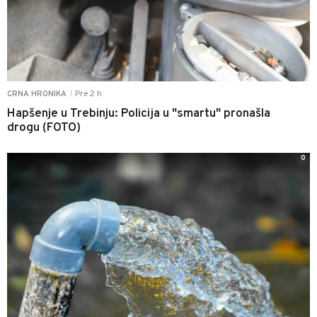
Pre 2 h
CRNA HRONIKA
|
Hapšenje u Trebinju: Policija u "smartu" pronašla
drogu (FOTO)
0