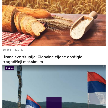
Pre 1 h
SVIJET
|
Hrana sve skuplja: Globalne cijene dostigle
trogodišnji maksimum
1
5 slika