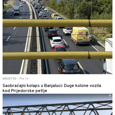
Pre 1 h
DRUŠTVO
|
Saobraćajni kolaps u Banjaluci: Duge kolone vozila
kod Prijedorske petlje
0