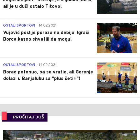
Jugoslavijom": Velenje je izgubilo naziv,
ali je u duši ostalo Titovo!
1
OSTALI SPORTOVI
14.02.2021.
|
Vujović poslije poraza na debiju: Igrači
Borca kasno shvatili da mogu!
3
OSTALI SPORTOVI
14.02.2021.
|
Borac potonuo, pa se vratio, ali Gorenje
dolazi u Banjaluku sa "plus četiri"!
PROČITAJ JOŠ
0