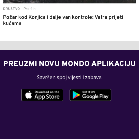
Pre 4 h
DRUŠTVO
|
Požar kod Konjica i dalje van kontrole: Vatra prijeti
kućama
PREUZMI NOVU MONDO APLIKACIJU
Savršen spoj vijesti i zabave.