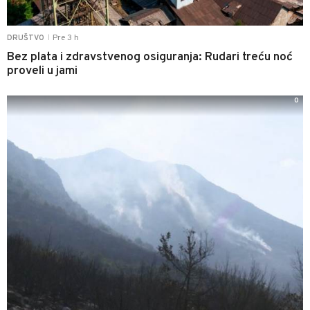
Pre 3 h
DRUŠTVO
|
Bez plata i zdravstvenog osiguranja: Rudari treću noć
proveli u jami
0