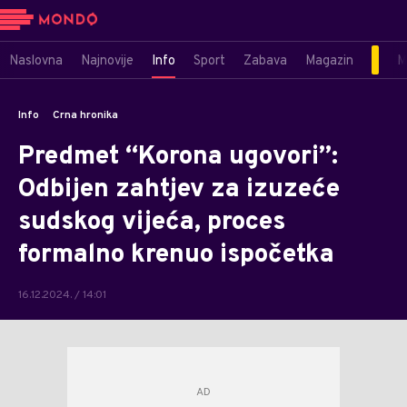
Naslovna
Najnovije
Info
Sport
Zabava
Magazin
M
Info
Crna hronika
Predmet “Korona ugovori”:
Odbijen zahtjev za izuzeće
sudskog vijeća, proces
formalno krenuo ispočetka
16.12.2024. / 14:01