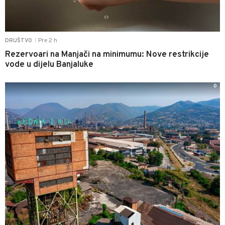
Pre 2 h
DRUŠTVO
|
Rezervoari na Manjači na minimumu: Nove restrikcije
vode u dijelu Banjaluke
0