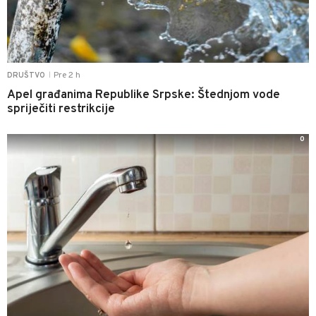
Pre 2 h
DRUŠTVO
|
Apel građanima Republike Srpske: Štednjom vode
spriječiti restrikcije
0