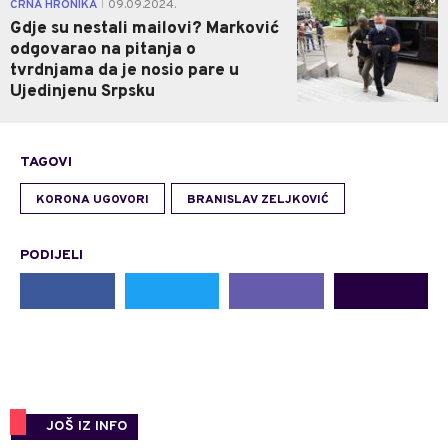
0
CRNA HRONIKA
09.09.2024.
|
Gdje su nestali mailovi? Marković
odgovarao na pitanja o
tvrdnjama da je nosio pare u
Ujedinjenu Srpsku
TAGOVI
KORONA UGOVORI
BRANISLAV ZELJKOVIĆ
PODIJELI
JOŠ IZ INFO