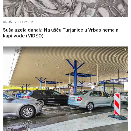
Pre 2 h
DRUŠTVO
|
Suša uzela danak: Na ušću Turjanice u Vrbas nema ni
kapi vode (VIDEO)
0