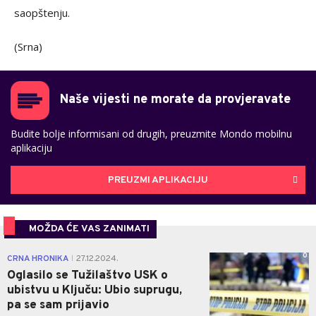
saopštenju.
(Srna)
Naše vijesti ne morate da provjeravate
Budite bolje informisani od drugih, preuzmite Mondo mobilnu
aplikaciju
PREUZMI APLIKACIJU
MOŽDA ĆE VAS ZANIMATI
0
CRNA HRONIKA
27.12.2024.
|
Oglasilo se Tužilaštvo USK o
ubistvu u Ključu: Ubio suprugu,
pa se sam prijavio