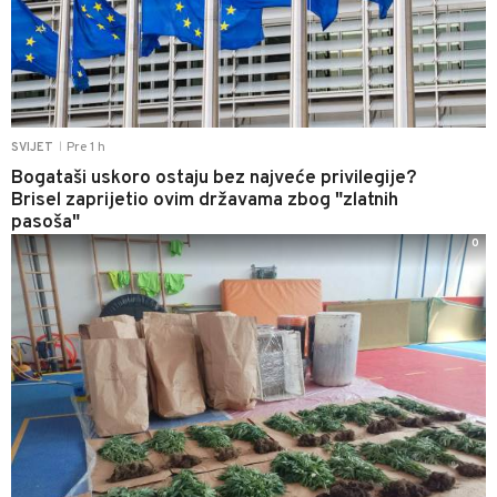
Pre 1 h
SVIJET
|
Bogataši uskoro ostaju bez najveće privilegije?
Brisel zaprijetio ovim državama zbog "zlatnih
pasoša"
0