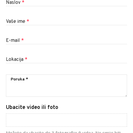
Naslov
*
Vaše ime
*
E-mail
*
Lokacija
*
Ubacite video ili foto
Možete da ubacite do 3 fotografije ili videa. Ne smije biti