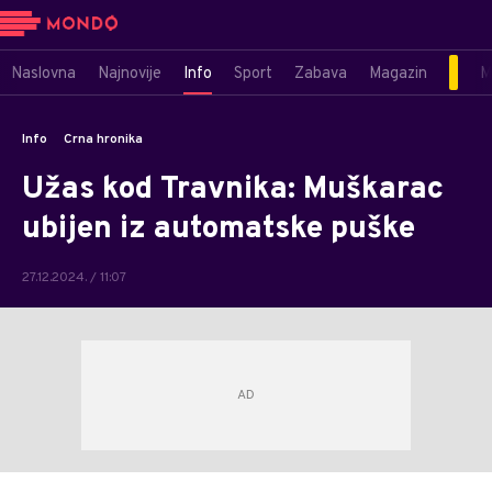
Naslovna
Najnovije
Info
Sport
Zabava
Magazin
M
Info
Crna hronika
Užas kod Travnika: Muškarac
ubijen iz automatske puške
27.12.2024. / 11:07