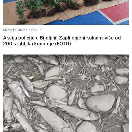
Pre 1 h
CRNA HRONIKA
|
Akcija policije u Bijeljini: Zaplijenjeni kokain i više od
200 stabljika konoplje (FOTO)
0