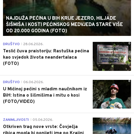
NAJDUŽA PEĆINA U BIH KRIJE JEZERO, HILJADE
ŠIŠMIŠA I KOSTI PEĆINSKOG MEDVJEDA STARE VIŠE
OD 20.000 GODINA (FOTO)
0
DRUŠTVO
28.06.2026.
|
Teslić čuva praistoriju: Rastuška pećina
kao svjedok života neandertalaca
(FOTO)
0
DRUŠTVO
06.06.2026.
|
U Mićinoj pećini s mladim naučnikom iz
BiH: Istina o šišmišima i mitu o kosi
(FOTO/VIDEO)
0
ZANIMLJIVOSTI
05.06.2026.
|
Otkriven trag nove vrste: Čovječja
ribica mogla bi ponijeti ime po Krajini