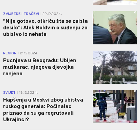
0
ZVIJEZDE I TRAČEVI
22.12.2024.
|
"Nije gotovo, otkriću šta se zaista
desilo": Alek Boldvin o suđenju za
ubistvo iz nehata
0
REGION
21.12.2024.
|
Pucnjava u Beogradu: Ubijen
muškarac, njegova djevojka
ranjena
0
SVIJET
18.12.2024.
|
Hapšenja u Moskvi zbog ubistva
ruskog generala: Počinalac
priznao da su ga regrutovali
Ukrajinci?