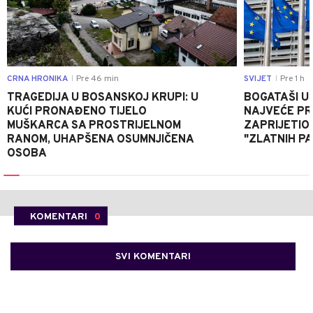
CRNA HRONIKA
Pre 46 min
SVIJET
Pre 1 h
|
|
TRAGEDIJA U BOSANSKOJ KRUPI: U
BOGATAŠI U
KUĆI PRONAĐENO TIJELO
NAJVEĆE PRI
MUŠKARCA SA PROSTRIJELNOM
ZAPRIJETIO
RANOM, UHAPŠENA OSUMNJIČENA
"ZLATNIH P
OSOBA
KOMENTARI
0
SVI KOMENTARI