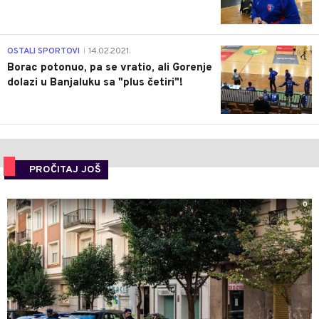
3
OSTALI SPORTOVI
14.02.2021.
|
Borac potonuo, pa se vratio, ali Gorenje
dolazi u Banjaluku sa "plus četiri"!
PROČITAJ JOŠ
0