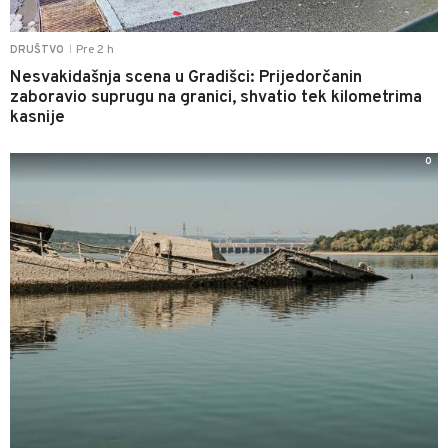
Pre 2 h
DRUŠTVO
|
Nesvakidašnja scena u Gradišci: Prijedorčanin
zaboravio suprugu na granici, shvatio tek kilometrima
kasnije
0