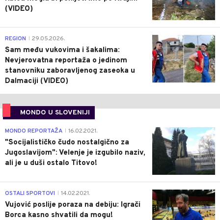
(VIDEO)
0
REGION
29.05.2026.
|
Sam među vukovima i šakalima:
Nevjerovatna reportaža o jedinom
stanovniku zaboravljenog zaseoka u
Dalmaciji (VIDEO)
MONDO U SLOVENIJI
4
MONDO REPORTAŽA
16.02.2021.
|
"Socijalističko čudo nostalgično za
Jugoslavijom": Velenje je izgubilo naziv,
ali je u duši ostalo Titovo!
1
OSTALI SPORTOVI
14.02.2021.
|
Vujović poslije poraza na debiju: Igrači
Borca kasno shvatili da mogu!