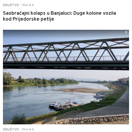
Pre 4 h
DRUŠTVO
|
Saobraćajni kolaps u Banjaluci: Duge kolone vozila
kod Prijedorske petlje
0
Pre 4 h
DRUŠTVO
|