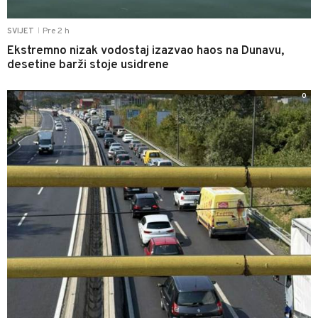
Pre 2 h
SVIJET
|
Ekstremno nizak vodostaj izazvao haos na Dunavu,
desetine barži stoje usidrene
0