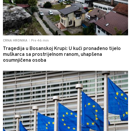
Pre 46 min
CRNA HRONIKA
|
Tragedija u Bosanskoj Krupi: U kući pronađeno tijelo
muškarca sa prostrijelnom ranom, uhapšena
osumnjičena osoba
0