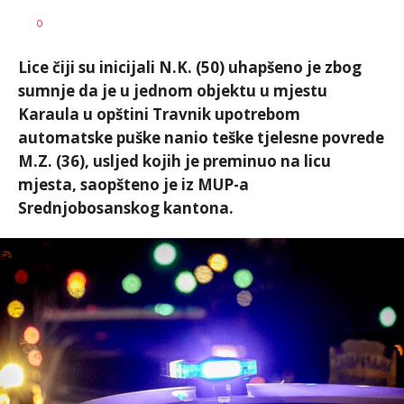
Dragana
AUTOR
0
Božić
Lice čiji su inicijali N.K. (50) uhapšeno je zbog
sumnje da je u jednom objektu u mjestu
Karaula u opštini Travnik upotrebom
automatske puške nanio teške tjelesne povrede
M.Z. (36), usljed kojih je preminuo na licu
mjesta, saopšteno je iz MUP-a
Srednjobosanskog kantona.