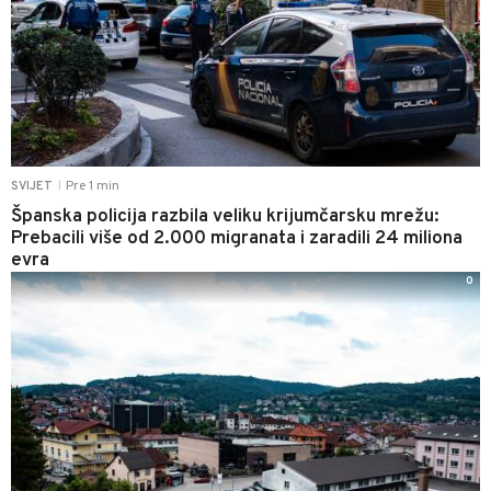
Pre 1 min
SVIJET
|
Španska policija razbila veliku krijumčarsku mrežu:
Prebacili više od 2.000 migranata i zaradili 24 miliona
evra
0