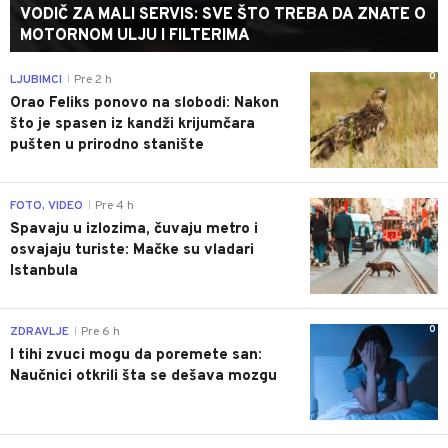
VODIČ ZA MALI SERVIS: SVE ŠTO TREBA DA ZNATE O
MOTORNOM ULJU I FILTERIMA
0
LJUBIMCI
Pre 2 h
|
Orao Feliks ponovo na slobodi: Nakon
što je spasen iz kandži krijumčara
pušten u prirodno stanište
0
FOTO, VIDEO
Pre 4 h
|
Spavaju u izlozima, čuvaju metro i
osvajaju turiste: Mačke su vladari
Istanbula
0
ZDRAVLJE
Pre 6 h
|
I tihi zvuci mogu da poremete san:
Naučnici otkrili šta se dešava mozgu