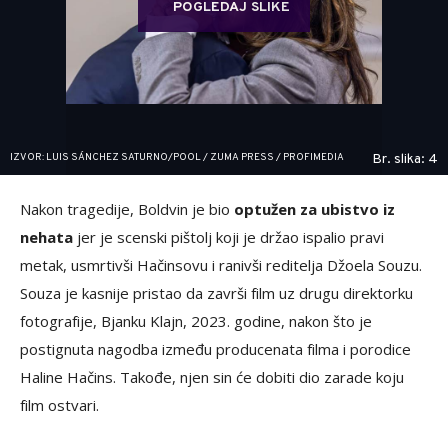
POGLEDAJ SLIKE
IZVOR: LUIS SÁNCHEZ SATURNO/POOL / ZUMA PRESS / PROFIMEDIA
Br. slika: 4
Nakon tragedije, Boldvin je bio
optužen za ubistvo iz
nehata
jer je scenski pištolj koji je držao ispalio pravi
metak, usmrtivši Hačinsovu i ranivši reditelja Džoela Souzu.
Souza je kasnije pristao da završi film uz drugu direktorku
fotografije, Bjanku Klajn, 2023. godine, nakon što je
postignuta nagodba između producenata filma i porodice
Haline Hačins. Takođe, njen sin će dobiti dio zarade koju
film ostvari.