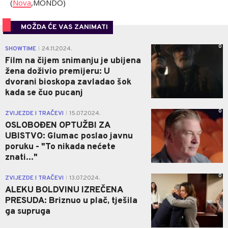
(
Nova
,MONDO)
MOŽDA ĆE VAS ZANIMATI
0
SHOWTIME
24.11.2024.
|
Film na čijem snimanju je ubijena
žena doživio premijeru: U
dvorani bioskopa zavladao šok
kada se čuo pucanj
0
ZVIJEZDE I TRAČEVI
15.07.2024.
|
OSLOBOĐEN OPTUŽBI ZA
UBISTVO: Glumac poslao javnu
poruku - "To nikada nećete
znati..."
0
ZVIJEZDE I TRAČEVI
13.07.2024.
|
ALEKU BOLDVINU IZREČENA
PRESUDA: Briznuo u plač, tješila
ga supruga