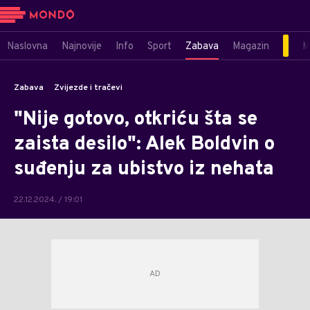
Naslovna
Najnovije
Info
Sport
Zabava
Magazin
M
Zabava
Zvijezde i tračevi
"Nije gotovo, otkriću šta se
zaista desilo": Alek Boldvin o
suđenju za ubistvo iz nehata
22.12.2024. / 19:01