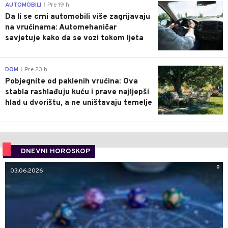
0
AUTOMOBILI
Pre 19 h
|
Da li se crni automobili više zagrijavaju
na vrućinama: Automehaničar
savjetuje kako da se vozi tokom ljeta
0
DOM
Pre 23 h
|
Pobjegnite od paklenih vrućina: Ova
stabla rashlađuju kuću i prave najljepši
hlad u dvorištu, a ne uništavaju temelje
DNEVNI HOROSKOP
0
03.06.2026.