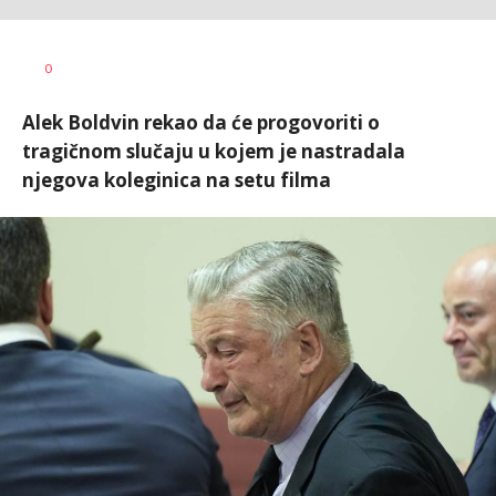
Vesna
AUTOR
0
Kerkez
Alek Boldvin rekao da će progovoriti o
tragičnom slučaju u kojem je nastradala
njegova koleginica na setu filma