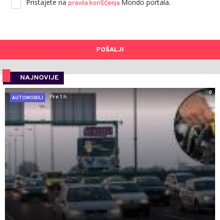
Pristajete na
Mondo portala.
pravila korišćenja
POŠALJI
NAJNOVIJE
0
Pre 1 h
AUTOMOBILI