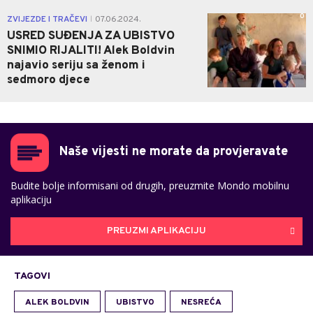
0
ZVIJEZDE I TRAČEVI
07.06.2024.
|
USRED SUĐENJA ZA UBISTVO
SNIMIO RIJALITI! Alek Boldvin
najavio seriju sa ženom i
sedmoro djece
Naše vijesti ne morate da provjeravate
Budite bolje informisani od drugih, preuzmite Mondo mobilnu
aplikaciju
PREUZMI APLIKACIJU
TAGOVI
ALEK BOLDVIN
UBISTVO
NESREĆA