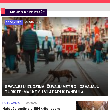
MONDO REPORTAŽE
0
08.08.2026.
FOTO, VIDEO
SPAVAJU U IZLOZIMA, ČUVAJU METRO I OSVAJAJU
TURISTE: MAČKE SU VLADARI ISTANBULA
0
PUTOVANJA
21.07.2026.
|
Najduža pećina u BiH krije jezero,