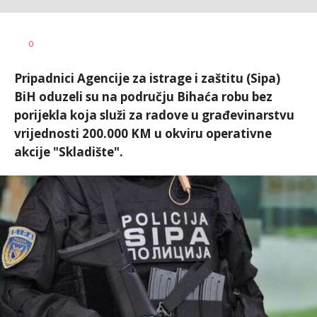
Nikolina
AUTOR
0
Damjanić
Pripadnici Agencije za istrage i zaštitu (Sipa)
BiH oduzeli su na području Bihaća robu bez
porijekla koja služi za radove u građevinarstvu
vrijednosti 200.000 KM u okviru operativne
akcije "Skladište".