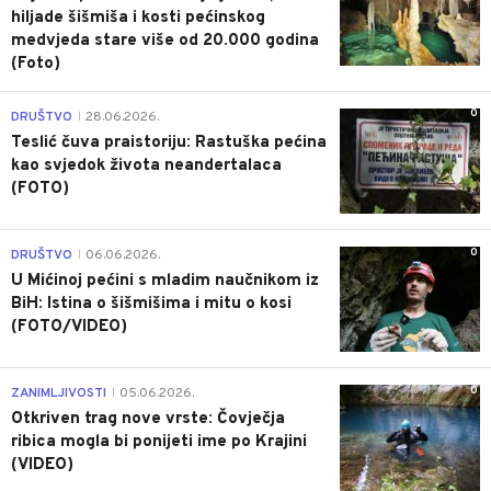
hiljade šišmiša i kosti pećinskog
medvjeda stare više od 20.000 godina
(Foto)
0
DRUŠTVO
28.06.2026.
|
Teslić čuva praistoriju: Rastuška pećina
kao svjedok života neandertalaca
(FOTO)
0
DRUŠTVO
06.06.2026.
|
U Mićinoj pećini s mladim naučnikom iz
BiH: Istina o šišmišima i mitu o kosi
(FOTO/VIDEO)
0
ZANIMLJIVOSTI
05.06.2026.
|
Otkriven trag nove vrste: Čovječja
ribica mogla bi ponijeti ime po Krajini
(VIDEO)