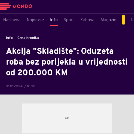
Naslovna
Najnovije
Info
Sport
Zabava
Magazin
M
Info
Crna hronika
Akcija "Skladište": Oduzeta
roba bez porijekla u vrijednosti
od 200.000 KM
31.12.2024. / 10:38