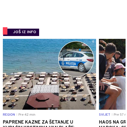
JOŠ IZ INFO
0
REGION
Pre 42 min
SVIJET
Pre 57 m
|
|
PAPRENE KAZNE ZA ŠETANJE U
HAOS NA GRA