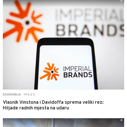
0
Pre 2 h
EKONOMIJA
|
Vlasnik Vinstona i Davidoffa sprema veliki rez:
Hiljade radnih mjesta na udaru
0