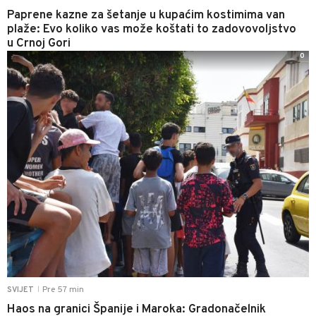
Paprene kazne za šetanje u kupaćim kostimima van
plaže: Evo koliko vas može koštati to zadovovoljstvo
u Crnoj Gori
0
Pre 57 min
SVIJET
|
Haos na granici Španije i Maroka: Gradonačelnik