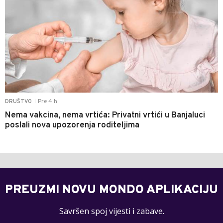
Pre 4 h
DRUŠTVO
|
Nema vakcina, nema vrtića: Privatni vrtići u Banjaluci
poslali nova upozorenja roditeljima
PREUZMI NOVU MONDO APLIKACIJU
Savršen spoj vijesti i zabave.