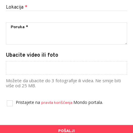
Lokacija
*
Ubacite video ili foto
Možete da ubacite do 3 fotografije ili videa. Ne smije biti
više od 25 MB.
Pristajete na
Mondo portala.
pravila korišćenja
POŠALJI