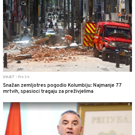
Pre 3 h
SVIJET
|
Snažan zemljotres pogodio Kolumbiju: Najmanje 77
mrtvih, spasioci tragaju za preživjelima
0