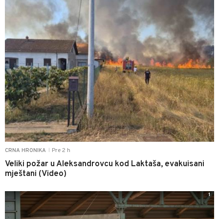
Pre 2 h
CRNA HRONIKA
|
Veliki požar u Aleksandrovcu kod Laktaša, evakuisani
mještani (Video)
1