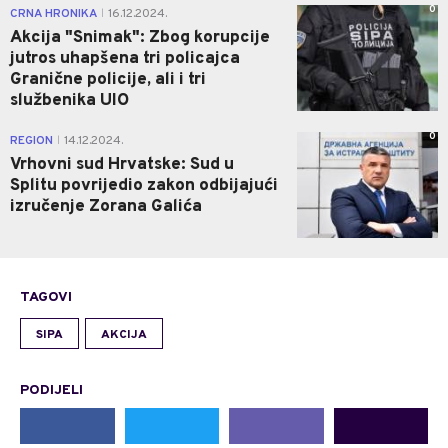
0
CRNA HRONIKA
16.12.2024.
|
Akcija "Snimak": Zbog korupcije
jutros uhapšena tri policajca
Granične policije, ali i tri
službenika UIO
0
REGION
14.12.2024.
|
Vrhovni sud Hrvatske: Sud u
Splitu povrijedio zakon odbijajući
izručenje Zorana Galića
TAGOVI
SIPA
AKCIJA
PODIJELI