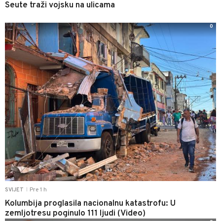
Seute traži vojsku na ulicama
0
Pre 1 h
SVIJET
|
Kolumbija proglasila nacionalnu katastrofu: U
zemljotresu poginulo 111 ljudi (Video)