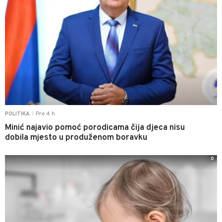
Pre 4 h
POLITIKA
|
Minić najavio pomoć porodicama čija djeca nisu
dobila mjesto u produženom boravku
0