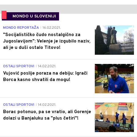
MONDO U SLOVENIJI
4
MONDO REPORTAŽA
16.02.2021.
|
"Socijalističko čudo nostalgično za
Jugoslavijom": Velenje je izgubilo naziv,
ali je u duši ostalo Titovo!
1
OSTALI SPORTOVI
14.02.2021.
|
Vujović poslije poraza na debiju: Igrači
Borca kasno shvatili da mogu!
3
OSTALI SPORTOVI
14.02.2021.
|
Borac potonuo, pa se vratio, ali Gorenje
dolazi u Banjaluku sa "plus četiri"!