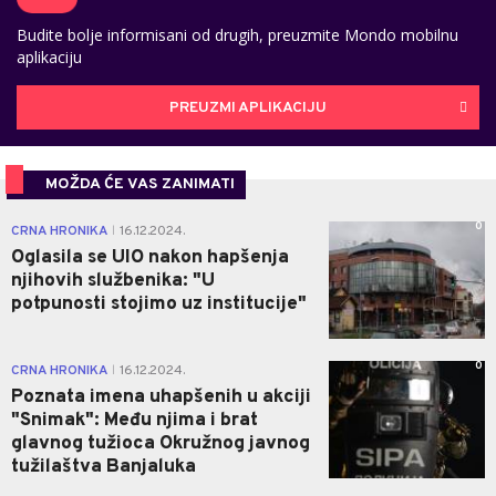
Budite bolje informisani od drugih, preuzmite Mondo mobilnu
aplikaciju
PREUZMI APLIKACIJU
MOŽDA ĆE VAS ZANIMATI
0
CRNA HRONIKA
16.12.2024.
|
Oglasila se UIO nakon hapšenja
njihovih službenika: "U
potpunosti stojimo uz institucije"
0
CRNA HRONIKA
16.12.2024.
|
Poznata imena uhapšenih u akciji
"Snimak": Među njima i brat
glavnog tužioca Okružnog javnog
tužilaštva Banjaluka