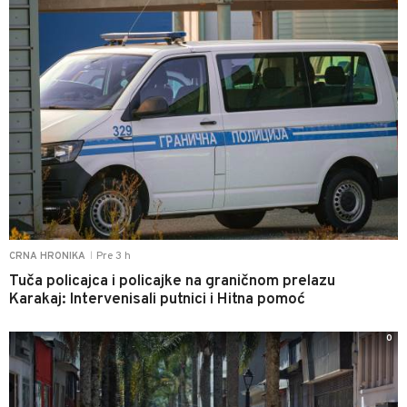
Pre 3 h
CRNA HRONIKA
|
Tuča policajca i policajke na graničnom prelazu
Karakaj: Intervenisali putnici i Hitna pomoć
0